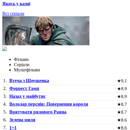
Якось у казці
Всі серіали
Фільми
Серіали
Мультфільми
1.
Втеча з Шоушенка
★
9.1
2.
Форрест Гамп
★
8.9
3.
Назад у майбутнє
★
8.9
4.
Володар перснів: Повернення короля
★
8.7
5.
Врятувати рядового Раяна
★
8.7
6.
Зелена миля
★
8.6
7.
1+1
★
8.6