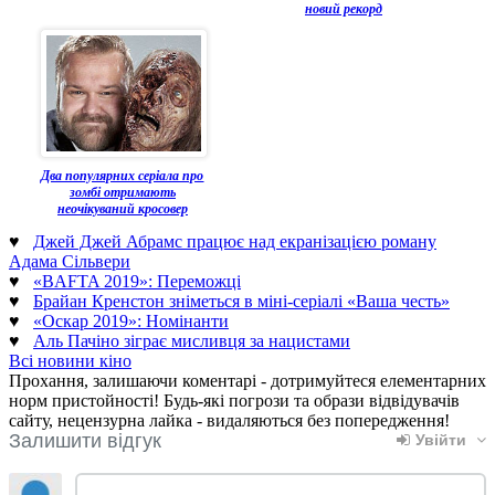
новий рекорд
Два популярних серіала про
зомбі отримають
неочікуваний кросовер
♥
Джей Джей Абрамс працює над екранізацією роману
Адама Сільвери
♥
«BAFTA 2019»: Переможці
♥
Брайан Кренстон зніметься в міні-серіалі «Ваша честь»
♥
«Оскар 2019»: Номінанти
♥
Аль Пачіно зіграє мисливця за нацистами
Всі новини кіно
Прохання, залишаючи коментарі - дотримуйтеся елементарних
норм пристойності! Будь-які погрози та образи відвідувачів
сайту, нецензурна лайка - видаляються без попередження!