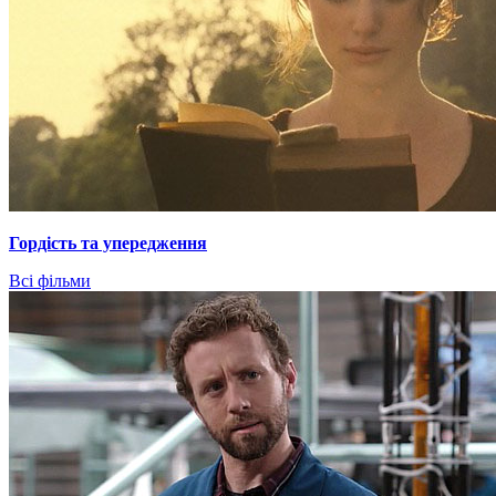
Гордiсть та упередження
Всі фільми