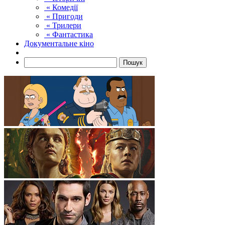
« Комедії
« Пригоди
« Трилери
« Фантастика
Документальне кіно
Пошук