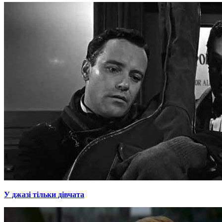
У джазі тільки дівчата