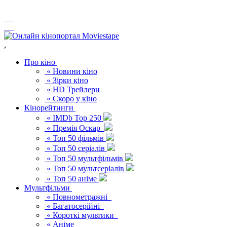
,
Про кіно
« Новини кіно
« Зірки кіно
« HD Трейлери
« Скоро у кіно
Кінорейтинги
« IMDb Top 250
« Премія Оскар
« Топ 50 фільмів
« Топ 50 серіалів
« Топ 50 мультфільмів
« Топ 50 мультсеріалів
« Топ 50 аніме
Мультфільми
« Повнометражні
« Багатосерійні
« Короткі мультики
« Аніме