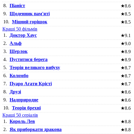
8.
Піаніст
★
8.6
9.
Щоденник пам'яті
★
8.5
10.
Міцний горішок
★
8.5
Кращі 50 фільмів
1.
Доктор Хаус
★
9.1
2.
Альф
★
9.0
3.
Шерлок
★
8.9
4.
Пуститися берега
★
8.9
5.
Теорія великого вибуху
★
8.7
6.
Коломбо
★
8.7
7.
Пуаро Агати Крісті
★
8.7
8.
Друзі
★
8.6
9.
Надприродне
★
8.6
10.
Теорія брехні
★
8.6
Кращі 50 серіалів
1.
Король Лев
★
8.8
2.
Як приборкати дракона
★
8.8