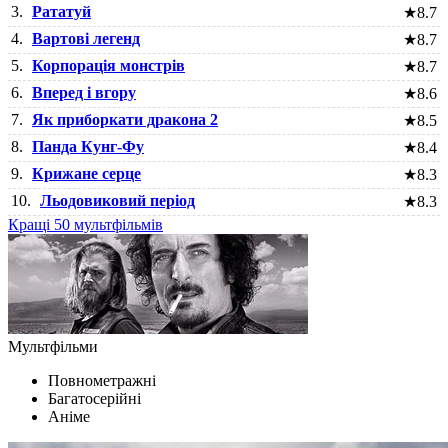
3.
Рататуй
★
8.7
4.
Вартові легенд
★
8.7
5.
Корпорація монстрів
★
8.7
6.
Вперед і вгору
★
8.6
7.
Як приборкати дракона 2
★
8.5
8.
Панда Кунг-Фу
★
8.4
9.
Крижане серце
★
8.3
10.
Льодовиковий період
★
8.3
Кращі 50 мультфільмів
Мультфільми
Повнометражні
Багатосерійні
Аніме