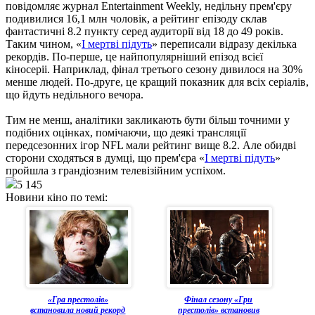
повідомляє журнал Entertainment Weekly, недільну прем'єру
подивилися 16,1 млн чоловік, а рейтинг епізоду склав
фантастичні 8.2 пункту серед аудиторії від 18 до 49 років.
Таким чином, «
І мертві підуть
» переписали відразу декілька
рекордів. По-перше, це найпопулярніший епізод всієї
кіносеріі. Наприклад, фінал третього сезону дивилося на 30%
менше людей. По-друге, це кращий показник для всіх серіалів,
що йдуть недільного вечора.
Тим не менш, аналітики закликають бути більш точними у
подібних оцінках, помічаючи, що деякі трансляції
передсезонних ігор NFL мали рейтинг вище 8.2. Але обидві
сторони сходяться в думці, що прем'єра «
І мертві підуть
»
пройшла з грандіозним телевізійним успіхом.
5 145
Новини кіно по темі:
«Гра престолів»
Фінал сезону «Гри
встановила новий рекорд
престолів» встановив