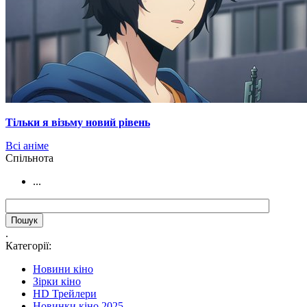
Тільки я візьму новий рівень
Всі аніме
Cпільнота
...
.
Категорії:
Новини кіно
Зірки кіно
HD Трейлери
Новинки кіно 2025