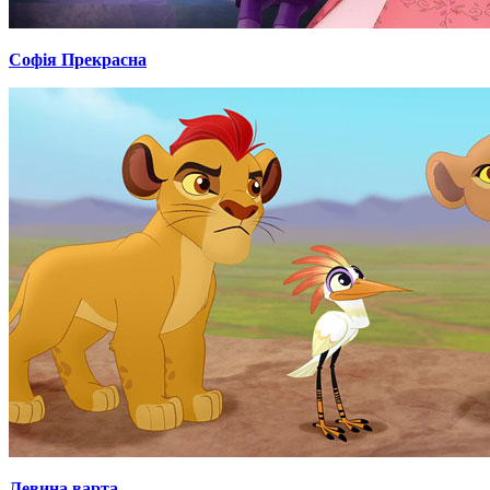
Софія Прекрасна
Левина варта