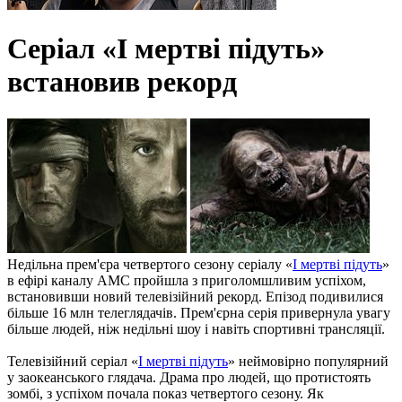
Серіал «І мертві підуть»
встановив рекорд
Недільна прем'єра четвертого сезону серіалу «
І мертві підуть
»
в ефірі каналу AMC пройшла з приголомшливим успіхом,
встановивши новий телевізійний рекорд. Епізод подивилися
більше 16 млн телеглядачів. Прем'єрна серія привернула увагу
більше людей, ніж недільні шоу і навіть спортивні трансляції.
Телевізійний серіал «
І мертві підуть
» неймовірно популярний
у заокеанського глядача. Драма про людей, що протистоять
зомбі, з успіхом почала показ четвертого сезону. Як