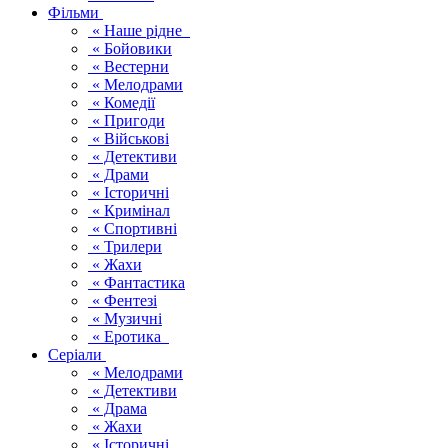
Фільми
« Наше рідне
« Бойовики
« Вестерни
« Мелодрами
« Комедії
« Пригоди
« Військові
« Детективи
« Драми
« Історичні
« Кримінал
« Спортивні
« Трилери
« Жахи
« Фантастика
« Фентезі
« Музичні
« Еротика
Серіали
« Мелодрами
« Детективи
« Драма
« Жахи
« Історичні