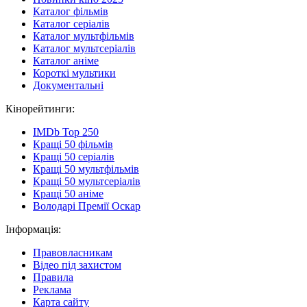
Каталог фільмів
Каталог серіалів
Каталог мультфільмів
Каталог мультсеріалів
Каталог аніме
Короткі мультики
Документальні
Кінорейтинги:
IMDb Top 250
Кращі 50 фільмів
Кращі 50 серіалів
Кращі 50 мультфільмів
Кращі 50 мультсеріалів
Кращі 50 аніме
Володарі Премії Оскар
Інформація:
Правовласникам
Відео під захистом
Правила
Реклама
Карта сайту