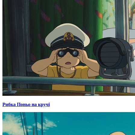
Рибка Поньо на кручі