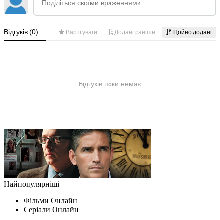
Найпопулярніші
Фільми Oнлайн
Серіали Oнлайн