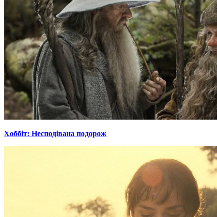
Хоббіт: Несподівана подорож