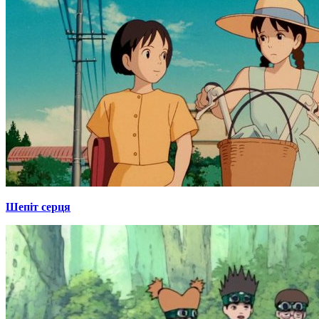
Шепіт серця