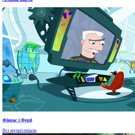
Фінеас і Ферб
Всі мультсеріали