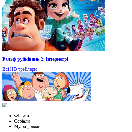
Ральф-руйнівник 2: Інтернетрі
Всі HD трейлери
Фільми
Серіали
Мультфільми