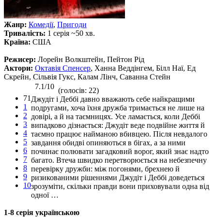
Жанр:
Комедії
,
Пригоди
Тривалість:
1 серія ~50 хв.
Країна:
США
Режисер:
Лорейн Волкштейн, Пейтон Рід
Актори:
Октавія Спенсер
, Ханна Веддінгем, Білл Наї, Ед
Скрейн, Сільвія Гукс, Калам Лінч, Саванна Стейн
7.1/10
(голосів: 22)
71
Джудіт і Деббі давно вважають себе найкращими
1
подругами, хоча їхня дружба тримається не лише на
2
довірі, а й на таємницях. Усе ламається, коли Деббі
3
випадково дізнається: Джудіт веде подвійне життя й
4
таємно працює найманою вбивцею. Після невдалого
5
завдання обидві опиняються в бігах, а за ними
6
починає полювати загадковий ворог, який знає надто
7
багато. Втеча швидко перетворюється на небезпечну
8
перевірку дружби: між погонями, брехнею й
9
ризикованими рішеннями Джудіт і Деббі доведеться
10
зрозуміти, скільки правди вони приховували одна від
одної …
1-8 серія українською