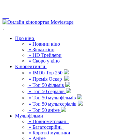
,
Про кіно
« Новини кіно
« Зірки кіно
« HD Трейлери
« Скоро у кіно
Кінорейтинги
« IMDb Top 250
« Премія Оскар
« Топ 50 фільмів
« Топ 50 серіалів
« Топ 50 мультфільмів
« Топ 50 мультсеріалів
« Топ 50 аніме
Мультфільми
« Повнометражні
« Багатосерійні
« Короткі мультики
« Аніме