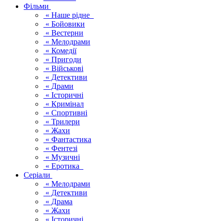
Фільми
« Наше рідне
« Бойовики
« Вестерни
« Мелодрами
« Комедії
« Пригоди
« Військові
« Детективи
« Драми
« Історичні
« Кримінал
« Спортивні
« Трилери
« Жахи
« Фантастика
« Фентезі
« Музичні
« Еротика
Серіали
« Мелодрами
« Детективи
« Драма
« Жахи
« Історичні