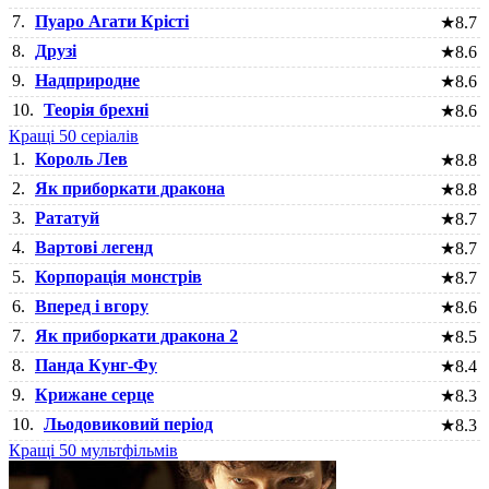
7.
Пуаро Агати Крісті
★
8.7
8.
Друзі
★
8.6
9.
Надприродне
★
8.6
10.
Теорія брехні
★
8.6
Кращі 50 серіалів
1.
Король Лев
★
8.8
2.
Як приборкати дракона
★
8.8
3.
Рататуй
★
8.7
4.
Вартові легенд
★
8.7
5.
Корпорація монстрів
★
8.7
6.
Вперед і вгору
★
8.6
7.
Як приборкати дракона 2
★
8.5
8.
Панда Кунг-Фу
★
8.4
9.
Крижане серце
★
8.3
10.
Льодовиковий період
★
8.3
Кращі 50 мультфільмів