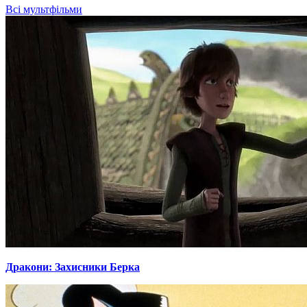
Всі мультфільми
Дракони: Захисники Берка