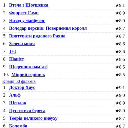
1.
Втеча з Шоушенка
★
9.1
2.
Форрест Гамп
★
8.9
3.
Назад у майбутнє
★
8.9
4.
Володар перснів: Повернення короля
★
8.7
5.
Врятувати рядового Раяна
★
8.7
6.
Зелена миля
★
8.6
7.
1+1
★
8.6
8.
Піаніст
★
8.6
9.
Щоденник пам'яті
★
8.5
10.
Міцний горішок
★
8.5
Кращі 50 фільмів
1.
Доктор Хаус
★
9.1
2.
Альф
★
9.0
3.
Шерлок
★
8.9
4.
Пуститися берега
★
8.9
5.
Теорія великого вибуху
★
8.7
6.
Коломбо
★
8.7