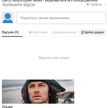
сайту, нецензурна лайка - видаляються без попередження!
Цікаве