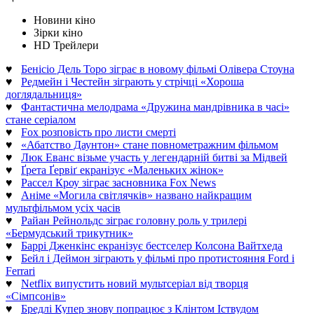
Новини кіно
Зірки кіно
HD Трейлери
♥
Бенісіо Дель Торо зіграє в новому фільмі Олівера Стоуна
♥
Редмейн і Честейн зіграють у стрічці «Хороша
доглядальниця»
♥
Фантастична мелодрама «Дружина мандрівника в часі»
стане серіалом
♥
Fox розповість про листи смерті
♥
«Абатство Даунтон» стане повнометражним фільмом
♥
Люк Еванс візьме участь у легендарній битві за Мідвей
♥
Ґрета Ґервіґ екранізує «Маленьких жінок»
♥
Рассел Кроу зіграє засновника Fox News
♥
Аніме «Могила світлячків» названо найкращим
мультфільмом усіх часів
♥
Райан Рейнольдс зіграє головну роль у трилері
«Бермудський трикутник»
♥
Баррі Дженкінс екранізує бестселер Колсона Вайтхеда
♥
Бейл і Деймон зіграють у фільмі про протистояння Ford і
Ferrari
♥
Netflix випустить новий мультсеріал від творця
«Сімпсонів»
♥
Бредлі Купер знову попрацює з Клінтом Іствудом