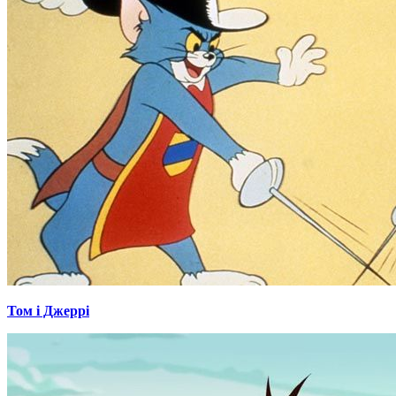
Том і Джеррі