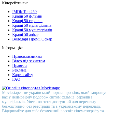
Кінорейтинги:
IMDb Top 250
Кращі 50 фільмів
Кращі 50 серіалів
Кращі 50 мультфільмів
Кращі 50 мультсеріалів
Кращі 50 аніме
Володарі Премії Оскар
Інформація:
Правовласникам
Відео під захистом
Правила
Реклама
Карта сайту
FAQ
Moviestape - це український портал про кіно, який запрошує
вас у неймовірну подорож світом фільмів, серіалів і
мультфільмів. Увесь контент доступний для перегляду
безкоштовно, без реєстрації та в українському перекладі.
Відкривайте для себе безмежний всесвіт кінематографу та