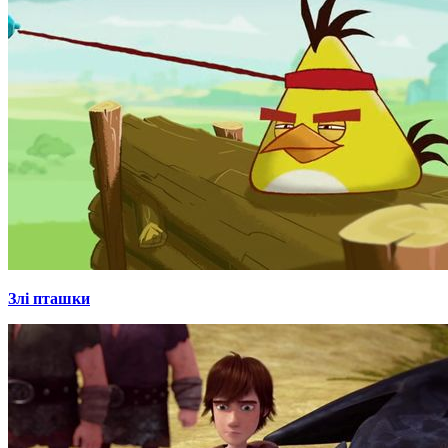
Злі пташки