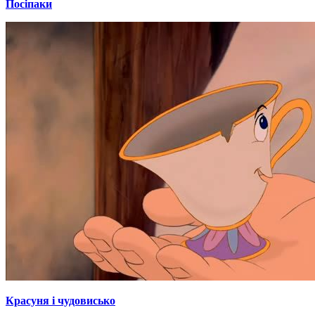
Посіпаки
Красуня і чудовисько