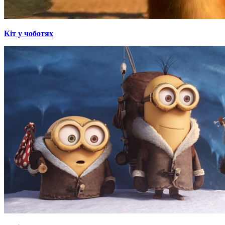
Кіт у чоботях