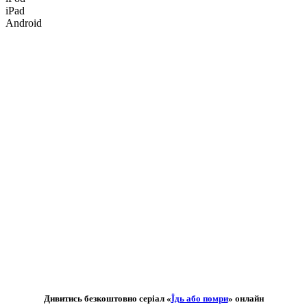
iPad
Android
Дивитись безкоштовно серіал «
Їдь або помри
» онлайн