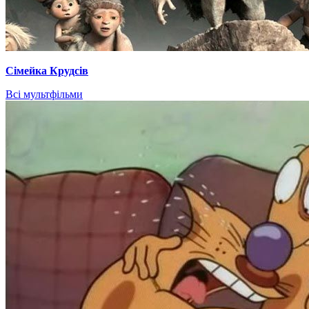
Сімейка Крудсів
Всі мультфільми