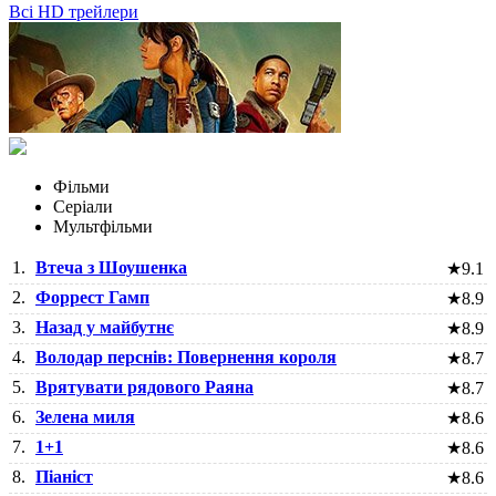
Всі HD трейлери
Фільми
Серіали
Мультфільми
1.
Втеча з Шоушенка
★
9.1
2.
Форрест Гамп
★
8.9
3.
Назад у майбутнє
★
8.9
4.
Володар перснів: Повернення короля
★
8.7
5.
Врятувати рядового Раяна
★
8.7
6.
Зелена миля
★
8.6
7.
1+1
★
8.6
8.
Піаніст
★
8.6