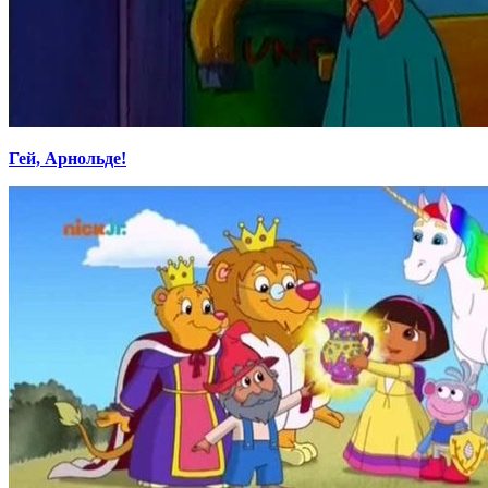
Гей, Арнольде!