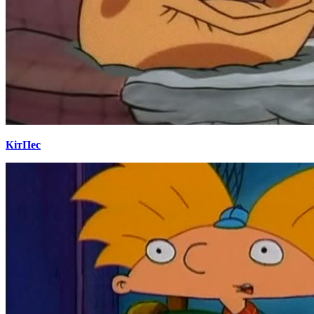
КітПес