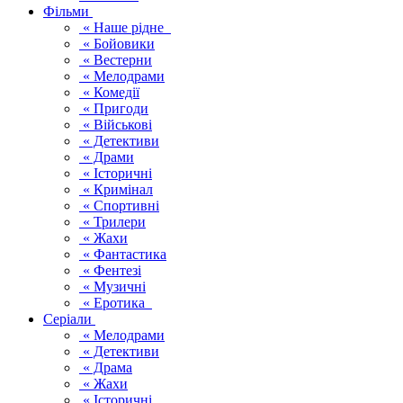
Фільми
« Наше рідне
« Бойовики
« Вестерни
« Мелодрами
« Комедії
« Пригоди
« Військові
« Детективи
« Драми
« Історичні
« Кримінал
« Спортивні
« Трилери
« Жахи
« Фантастика
« Фентезі
« Музичні
« Еротика
Серіали
« Мелодрами
« Детективи
« Драма
« Жахи
« Історичні