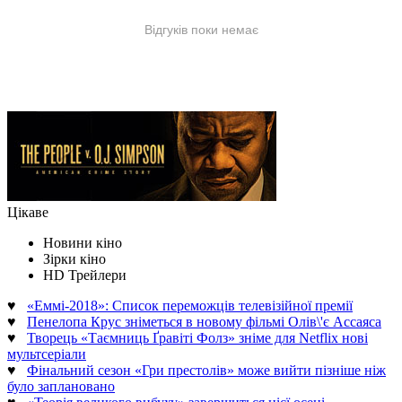
Цікаве
Новини кіно
Зірки кіно
HD Трейлери
♥
«Еммі-2018»: Список переможців телевізійної премії
♥
Пенелопа Крус зніметься в новому фільмі Олів\'є Ассаяса
♥
Творець «Таємниць Ґравіті Фолз» зніме для Netflix нові
мультсеріали
♥
Фінальний сезон «Гри престолів» може вийти пізніше ніж
було заплановано