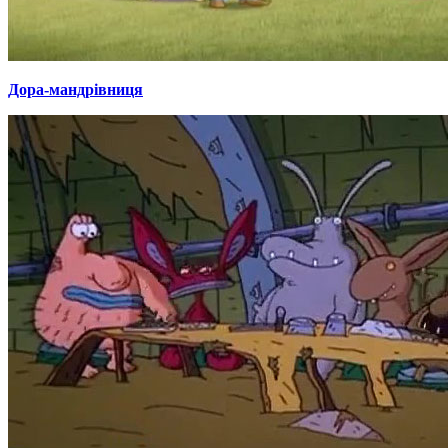
Дора-мандрівниця