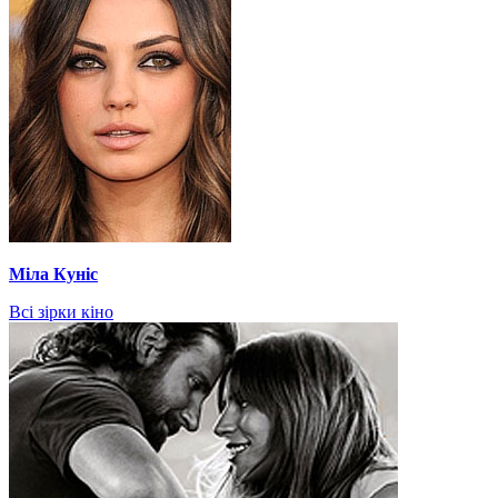
Міла Куніс
Всі зірки кіно