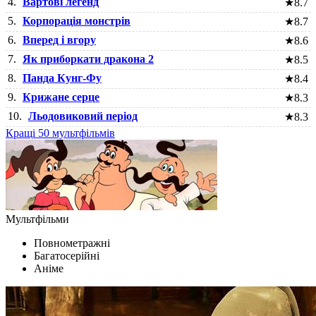
4.
Вартові легенд
★
8.7
5.
Корпорація монстрів
★
8.7
6.
Вперед і вгору
★
8.6
7.
Як приборкати дракона 2
★
8.5
8.
Панда Кунг-Фу
★
8.4
9.
Крижане серце
★
8.3
10.
Льодовиковий період
★
8.3
Кращі 50 мультфільмів
Мультфільми
Повнометражні
Багатосерійні
Аніме