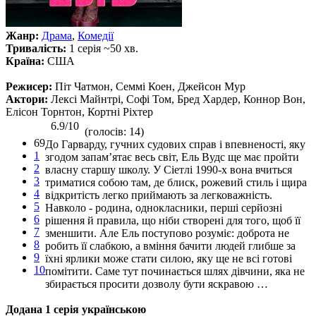
Жанр:
Драма
,
Комедії
Тривалість:
1 серія ~50 хв.
Країна:
США
Режисер:
Піт Чатмон, Семмі Коен, Джейсон Мур
Актори:
Лексі Майнтрі, Софі Том, Бред Хардер, Коннор Вон,
Елісон Торнтон, Кортні Ріхтер
6.9/10
(голосів: 14)
69
До Гарварду, гучних судових справ і впевненості, яку
1
згодом запам’ятає весь світ, Ель Вудс ще має пройти
2
власну старшу школу. У Сіетлі 1990-х вона вчиться
3
триматися собою там, де блиск, рожевий стиль і щира
4
відкритість легко приймають за легковажність.
5
Навколо - родина, однокласники, перші серйозні
6
рішення й правила, що ніби створені для того, щоб її
7
зменшити. Але Ель поступово розуміє: доброта не
8
робить її слабкою, а вміння бачити людей глибше за
9
їхні ярлики може стати силою, яку ще не всі готові
10
помітити. Саме тут починається шлях дівчини, яка не
збирається просити дозволу бути яскравою …
Додана 1 серія українською