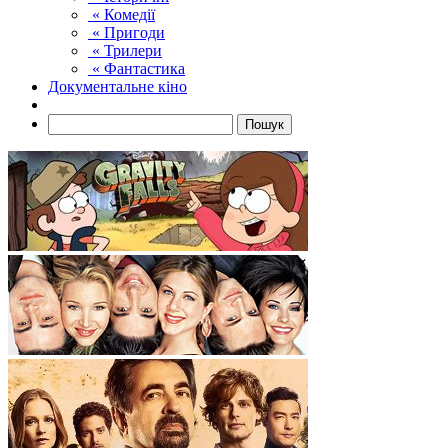
« Комедії
« Пригоди
« Трилери
« Фантастика
Документальне кіно
Пошук