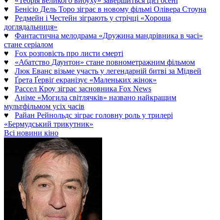
♥
«Теорія великого вибуху» завершиться цієї осені
♥
Бенісіо Дель Торо зіграє в новому фільмі Олівера Стоуна
♥
Редмейн і Честейн зіграють у стрічці «Хороша
доглядальниця»
♥
Фантастична мелодрама «Дружина мандрівника в часі»
стане серіалом
♥
Fox розповість про листи смерті
♥
«Абатство Даунтон» стане повнометражним фільмом
♥
Люк Еванс візьме участь у легендарній битві за Мідвей
♥
Ґрета Ґервіґ екранізує «Маленьких жінок»
♥
Рассел Кроу зіграє засновника Fox News
♥
Аніме «Могила світлячків» названо найкращим
мультфільмом усіх часів
♥
Райан Рейнольдс зіграє головну роль у трилері
«Бермудський трикутник»
Всі новини кіно