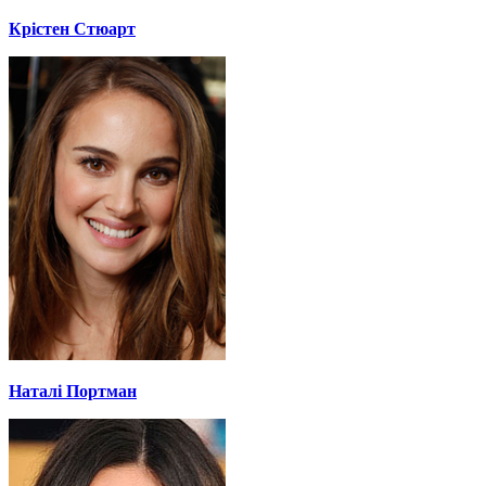
Крістен Стюарт
Наталі Портман