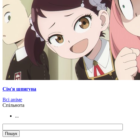
Сім'я шпигуна
Всі аніме
Cпільнота
...
.