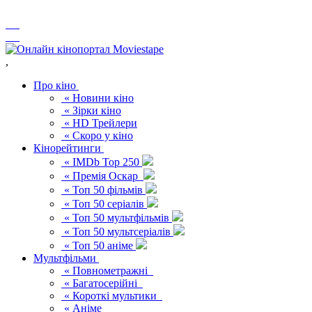
,
Про кіно
« Новини кіно
« Зірки кіно
« HD Трейлери
« Скоро у кіно
Кінорейтинги
« IMDb Top 250
« Премія Оскар
« Топ 50 фільмів
« Топ 50 серіалів
« Топ 50 мультфільмів
« Топ 50 мультсеріалів
« Топ 50 аніме
Мультфільми
« Повнометражні
« Багатосерійні
« Короткі мультики
« Аніме