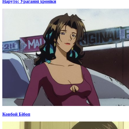
Наруто: Ураганні хроніки
Ковбой Бібоп