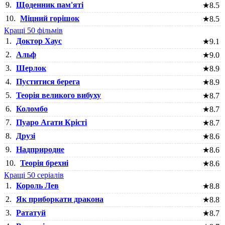
9.
Щоденник пам'яті
★
8.5
10.
Міцний горішок
★
8.5
Кращі 50 фільмів
1.
Доктор Хаус
★
9.1
2.
Альф
★
9.0
3.
Шерлок
★
8.9
4.
Пуститися берега
★
8.9
5.
Теорія великого вибуху
★
8.7
6.
Коломбо
★
8.7
7.
Пуаро Агати Крісті
★
8.7
8.
Друзі
★
8.6
9.
Надприродне
★
8.6
10.
Теорія брехні
★
8.6
Кращі 50 серіалів
1.
Король Лев
★
8.8
2.
Як приборкати дракона
★
8.8
3.
Рататуй
★
8.7