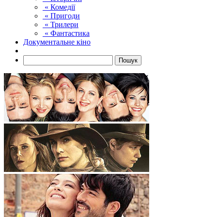
« Комедії
« Пригоди
« Трилери
« Фантастика
Документальне кіно
Пошук