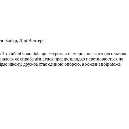
їс Бойєр, Лілі Волтерс
вої загибелі чоловіків дві секретарки американського посольства
алося як спроба дізнатися правду, швидко перетворюється на
іряє нікому, дружба стає єдиною опорою, а кожен вибір може