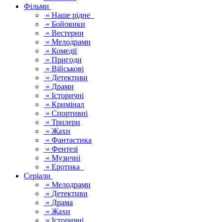
Фільми
« Наше рідне
« Бойовики
« Вестерни
« Мелодрами
« Комедії
« Пригоди
« Військові
« Детективи
« Драми
« Історичні
« Кримінал
« Спортивні
« Трилери
« Жахи
« Фантастика
« Фентезі
« Музичні
« Еротика
Серіали
« Мелодрами
« Детективи
« Драма
« Жахи
« Історичні