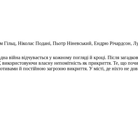
ем Гільц, Ніколас Подані, Пьотр Ніневський, Ендрю Річардсон, Лу
одна війна відчувається у кожному погляді й кроці. Після загадко
використовуючи власну непомітність як прикриття. Те, що почин
тивами й постійною загрозою викриття. У місті, де ніхто не дов