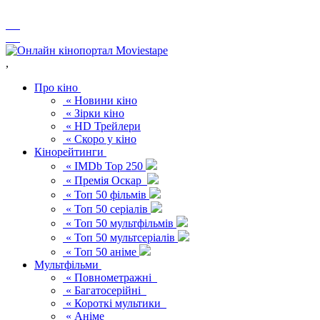
,
Про кіно
« Новини кіно
« Зірки кіно
« HD Трейлери
« Скоро у кіно
Кінорейтинги
« IMDb Top 250
« Премія Оскар
« Топ 50 фільмів
« Топ 50 серіалів
« Топ 50 мультфільмів
« Топ 50 мультсеріалів
« Топ 50 аніме
Мультфільми
« Повнометражні
« Багатосерійні
« Короткі мультики
« Аніме