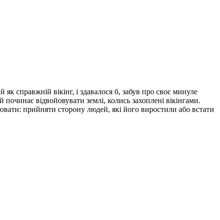
як справжній вікінг, і здавалося б, забув про своє минуле
й починає відвойовувати землі, колись захоплені вікінгами.
оювати: прийняти сторону людей, які його виростили або встати