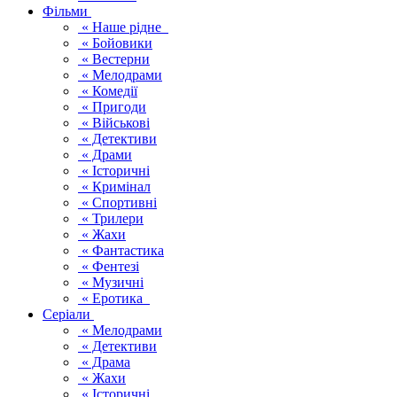
Фільми
« Наше рідне
« Бойовики
« Вестерни
« Мелодрами
« Комедії
« Пригоди
« Військові
« Детективи
« Драми
« Історичні
« Кримінал
« Спортивні
« Трилери
« Жахи
« Фантастика
« Фентезі
« Музичні
« Еротика
Серіали
« Мелодрами
« Детективи
« Драма
« Жахи
« Історичні