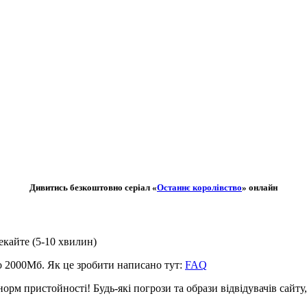
Дивитись безкоштовно серіал «
Останнє королівство
» онлайн
чекайте (5-10 хвилин)
до 2000Мб. Як це зробити написано тут:
FAQ
рм пристойності! Будь-які погрози та образи відвідувачів сайту