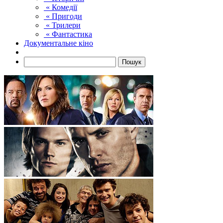
« Комедії
« Пригоди
« Трилери
« Фантастика
Документальне кіно
Пошук