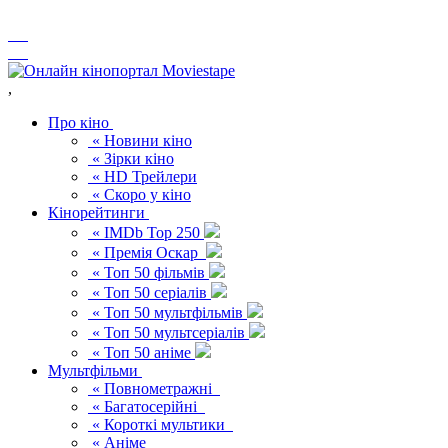
,
Про кіно
« Новини кіно
« Зірки кіно
« HD Трейлери
« Скоро у кіно
Кінорейтинги
« IMDb Top 250
« Премія Оскар
« Топ 50 фільмів
« Топ 50 серіалів
« Топ 50 мультфільмів
« Топ 50 мультсеріалів
« Топ 50 аніме
Мультфільми
« Повнометражні
« Багатосерійні
« Короткі мультики
« Аніме