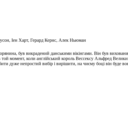
оусон, Іен Харт, Герард Кернс, Алек Ньюман
рянина, був викрадений данськими вікінгами. Він був вихований 
я в той момент, коли англійський король Вессексу Альфред Велики
бити дуже непростий вибір і вирішити, на чиєму боці він буде в