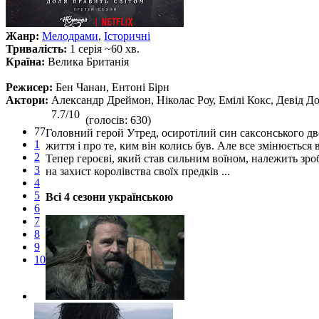
Жанр:
Мелодрами
,
Історичні
Тривалість:
1 серія ~60 хв.
Країна:
Велика Британія
Режисер:
Бен Чанан, Ентоні Бірн
Актори:
Александр Дреймон, Ніколас Роу, Емілі Кокс, Девід Д
7.7/10
(голосів: 630)
77
Головний герой Утред, осиротілий син саксонського дво
1
життя і про те, ким він колись був. Але все змінюєтьс
2
Тепер героєві, який став сильним воїном, належить зро
3
на захист королівства своїх предків ...
4
5
Всі 4 сезони українською
6
7
8
9
10