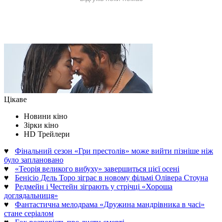
Цікаве
Новини кіно
Зірки кіно
HD Трейлери
♥
Фінальний сезон «Гри престолів» може вийти пізніше ніж
було заплановано
♥
«Теорія великого вибуху» завершиться цієї осені
♥
Бенісіо Дель Торо зіграє в новому фільмі Олівера Стоуна
♥
Редмейн і Честейн зіграють у стрічці «Хороша
доглядальниця»
♥
Фантастична мелодрама «Дружина мандрівника в часі»
стане серіалом