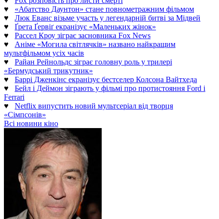
♥
Fox розповість про листи смерті
♥
«Абатство Даунтон» стане повнометражним фільмом
♥
Люк Еванс візьме участь у легендарній битві за Мідвей
♥
Ґрета Ґервіґ екранізує «Маленьких жінок»
♥
Рассел Кроу зіграє засновника Fox News
♥
Аніме «Могила світлячків» названо найкращим
мультфільмом усіх часів
♥
Райан Рейнольдс зіграє головну роль у трилері
«Бермудський трикутник»
♥
Баррі Дженкінс екранізує бестселер Колсона Вайтхеда
♥
Бейл і Деймон зіграють у фільмі про протистояння Ford і
Ferrari
♥
Netflix випустить новий мультсеріал від творця
«Сімпсонів»
Всі новини кіно