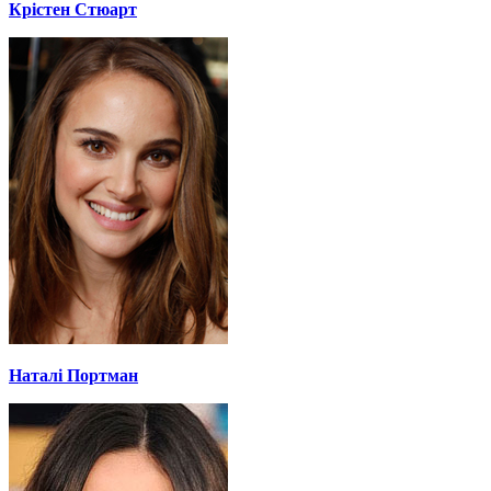
Крістен Стюарт
Наталі Портман