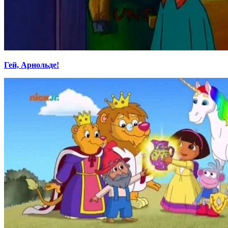
Гей, Арнольде!