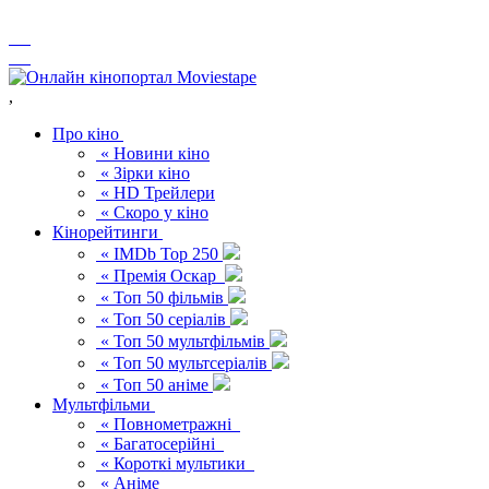
,
Про кіно
« Новини кіно
« Зірки кіно
« HD Трейлери
« Скоро у кіно
Кінорейтинги
« IMDb Top 250
« Премія Оскар
« Топ 50 фільмів
« Топ 50 серіалів
« Топ 50 мультфільмів
« Топ 50 мультсеріалів
« Топ 50 аніме
Мультфільми
« Повнометражні
« Багатосерійні
« Короткі мультики
« Аніме