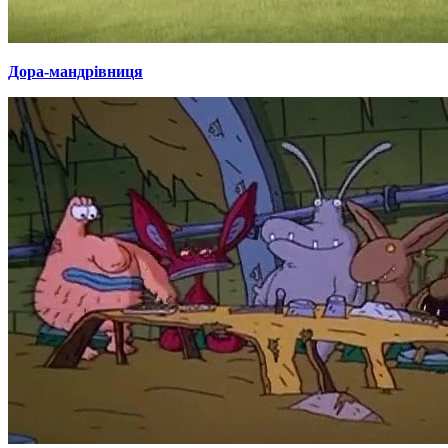
Дора-мандрівниця