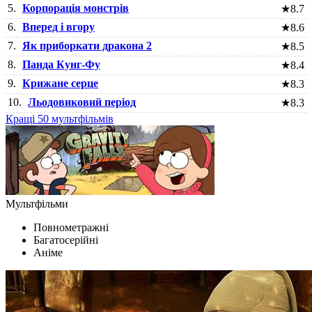
5.
Корпорація монстрів
★
8.7
6.
Вперед і вгору
★
8.6
7.
Як приборкати дракона 2
★
8.5
8.
Панда Кунг-Фу
★
8.4
9.
Крижане серце
★
8.3
10.
Льодовиковий період
★
8.3
Кращі 50 мультфільмів
Мультфільми
Повнометражні
Багатосерійні
Аніме