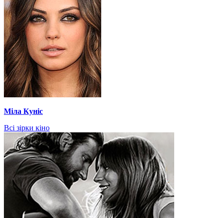
Міла Куніс
Всі зірки кіно