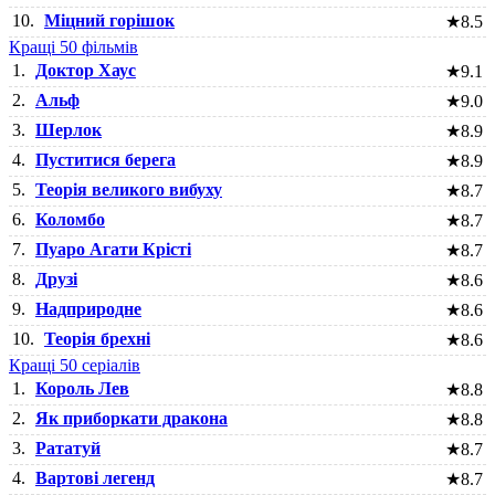
10.
Міцний горішок
★
8.5
Кращі 50 фільмів
1.
Доктор Хаус
★
9.1
2.
Альф
★
9.0
3.
Шерлок
★
8.9
4.
Пуститися берега
★
8.9
5.
Теорія великого вибуху
★
8.7
6.
Коломбо
★
8.7
7.
Пуаро Агати Крісті
★
8.7
8.
Друзі
★
8.6
9.
Надприродне
★
8.6
10.
Теорія брехні
★
8.6
Кращі 50 серіалів
1.
Король Лев
★
8.8
2.
Як приборкати дракона
★
8.8
3.
Рататуй
★
8.7
4.
Вартові легенд
★
8.7