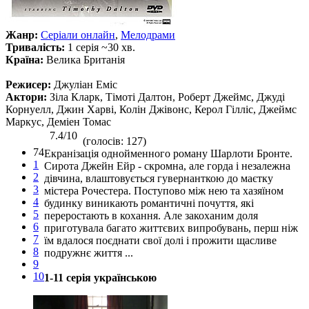
Жанр:
Серіали онлайн
,
Мелодрами
Тривалість:
1 серія ~30 хв.
Країна:
Велика Британія
Режисер:
Джуліан Еміс
Актори:
Зіла Кларк, Тімоті Далтон, Роберт Джеймс, Джуді
Корнуелл, Джин Харві, Колін Джівонс, Керол Гілліс, Джеймс
Маркус, Деміен Томас
7.4/10
(голосів: 127)
74
Екранізація однойменного роману Шарлоти Бронте.
1
Сирота Джейн Ейр - скромна, але горда і незалежна
2
дівчина, влаштовується гувернанткою до маєтку
3
містера Рочестера. Поступово між нею та хазяїном
4
будинку виникають романтичні почуття, які
5
переростають в кохання. Але закоханим доля
6
приготувала багато життєвих випробувань, перш ніж
7
їм вдалося поєднати свої долі і прожити щасливе
8
подружнє життя ...
9
10
1-11 серія українською