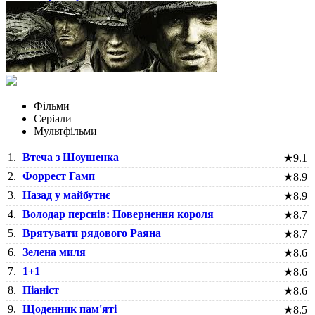
Фільми
Серіали
Мультфільми
1.
Втеча з Шоушенка
★
9.1
2.
Форрест Гамп
★
8.9
3.
Назад у майбутнє
★
8.9
4.
Володар перснів: Повернення короля
★
8.7
5.
Врятувати рядового Раяна
★
8.7
6.
Зелена миля
★
8.6
7.
1+1
★
8.6
8.
Піаніст
★
8.6
9.
Щоденник пам'яті
★
8.5