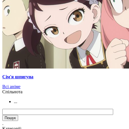
Сім'я шпигуна
Всі аніме
Cпільнота
...
.
Категорії: