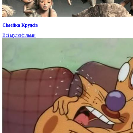
Сімейка Крудсів
Всі мультфільми