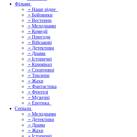
Фільми
« Наше рідне
« Бойовики
« Вестерни
« Мелодрами
« Комедії
« Пригоди
« Військові
« Детективи
« Драми
« Історичні
« Кримінал
« Спортивні
« Трилери
« Жахи
« Фантастика
« Фентезі
« Музичні
« Еротика
Серіали
« Мелодрами
« Детективи
« Драма
« Жахи
« Історичні