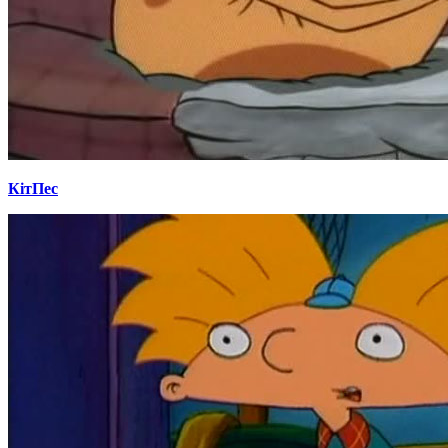
КітПес