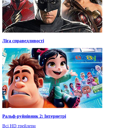
Ліга справедливості
Ральф-руйнівник 2: Інтернетрі
Всі HD трейлери