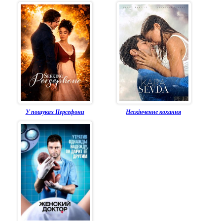
У пошуках Персефони
Нескінченне кохання