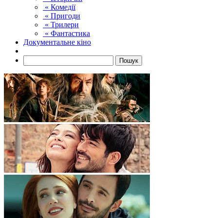
« Комедії
« Пригоди
« Трилери
« Фантастика
Документальне кіно
Пошук