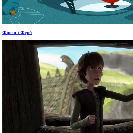
Фінеас і Ферб