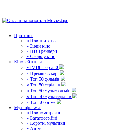
,
Про кіно
« Новини кіно
« Зірки кіно
« HD Трейлери
« Скоро у кіно
Кінорейтинги
« IMDb Top 250
« Премія Оскар
« Топ 50 фільмів
« Топ 50 серіалів
« Топ 50 мультфільмів
« Топ 50 мультсеріалів
« Топ 50 аніме
Мультфільми
« Повнометражні
« Багатосерійні
« Короткі мультики
« Аніме