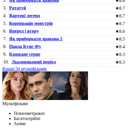
2.
Як приборкати дракона
★
8.8
3.
Рататуй
★
8.7
4.
Вартові легенд
★
8.7
5.
Корпорація монстрів
★
8.7
6.
Вперед і вгору
★
8.6
7.
Як приборкати дракона 2
★
8.5
8.
Панда Кунг-Фу
★
8.4
9.
Крижане серце
★
8.3
10.
Льодовиковий період
★
8.3
Кращі 50 мультфільмів
Мультфільми
Повнометражні
Багатосерійні
Аніме