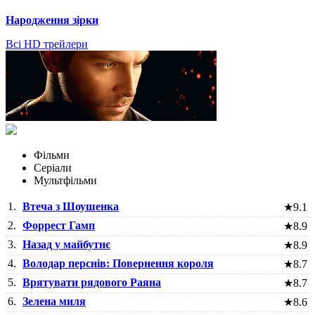
Народження зірки
Всі HD трейлери
Фільми
Серіали
Мультфільми
1.
Втеча з Шоушенка
★
9.1
2.
Форрест Гамп
★
8.9
3.
Назад у майбутнє
★
8.9
4.
Володар перснів: Повернення короля
★
8.7
5.
Врятувати рядового Раяна
★
8.7
6.
Зелена миля
★
8.6