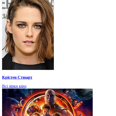
Крістен Стюарт
Всі зірки кіно