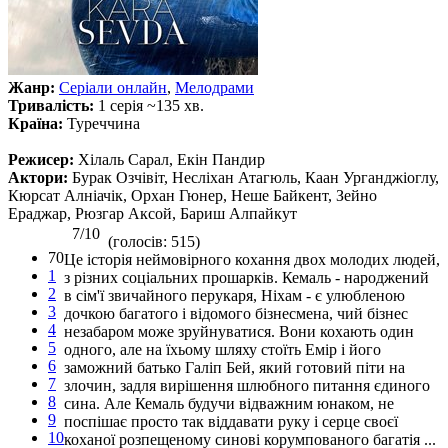
Жанр:
Серіали онлайн
,
Мелодрами
Тривалість:
1 серія ~135 хв.
Країна:
Туреччина
Режисер:
Хілаль Сарал, Екін Пандир
Актори:
Бурак Озчівіт, Несліхан Атагюль, Каан Урганджіоглу,
Кюрсат Алніачік, Орхан Гюнер, Неше Байкент, Зейно
Ераджар, Рюзгар Аксой, Бариш Алпайкут
7/10
(голосів: 515)
70
Це історія неймовірного кохання двох молодих людей,
1
з різних соціальних прошарків. Кемаль - народжений
2
в сім'ї звичайного перукаря, Ніхам - є улюбленою
3
дочкою багатого і відомого бізнесмена, чий бізнес
4
незабаром може зруйнуватися. Вони кохають один
5
одного, але на їхьому шляху стоїть Емір і його
6
заможний батько Галіп Бей, який готовий піти на
7
злочин, задля вирішення шлюбного питання єдиного
8
сина. Але Кемаль будучи відважним юнаком, не
9
поспішає просто так віддавати руку і серце своєї
10
коханої розпещеному синові корумпованого багатія ...