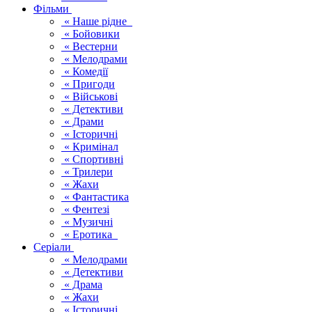
Фільми
« Наше рідне
« Бойовики
« Вестерни
« Мелодрами
« Комедії
« Пригоди
« Військові
« Детективи
« Драми
« Історичні
« Кримінал
« Спортивні
« Трилери
« Жахи
« Фантастика
« Фентезі
« Музичні
« Еротика
Серіали
« Мелодрами
« Детективи
« Драма
« Жахи
« Історичні