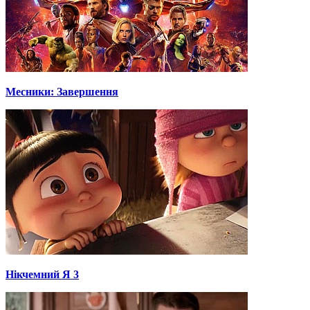
Месники: Завершення
Нікчемний Я 3