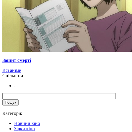
Зошит смерті
Всі аніме
Cпільнота
...
.
Категорії:
Новини кіно
Зірки кіно