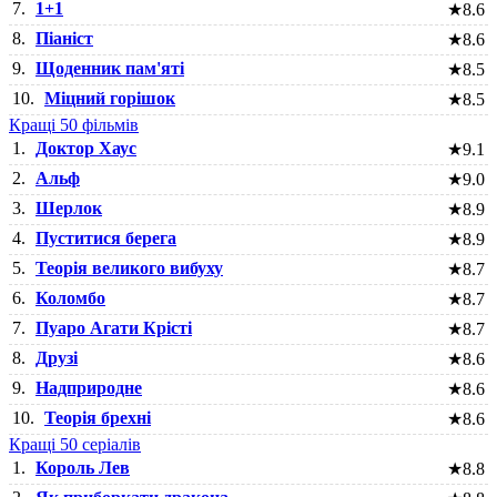
7.
1+1
★
8.6
8.
Піаніст
★
8.6
9.
Щоденник пам'яті
★
8.5
10.
Міцний горішок
★
8.5
Кращі 50 фільмів
1.
Доктор Хаус
★
9.1
2.
Альф
★
9.0
3.
Шерлок
★
8.9
4.
Пуститися берега
★
8.9
5.
Теорія великого вибуху
★
8.7
6.
Коломбо
★
8.7
7.
Пуаро Агати Крісті
★
8.7
8.
Друзі
★
8.6
9.
Надприродне
★
8.6
10.
Теорія брехні
★
8.6
Кращі 50 серіалів
1.
Король Лев
★
8.8