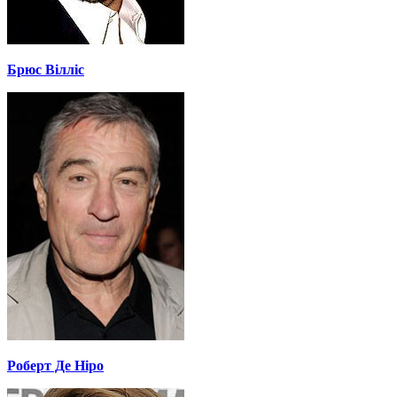
Брюс Вілліс
Роберт Де Ніро