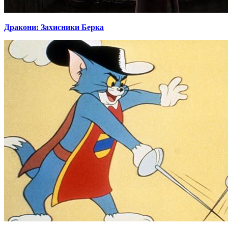
Дракони: Захисники Берка