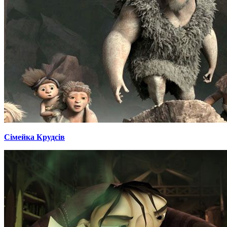
Сімейка Крудсів