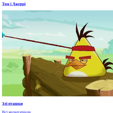
Том і Джеррі
Злі пташки
Всі мультсеріали