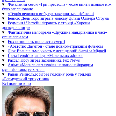
♥
Фінальний сезон «Гри престолів» може вийти пізніше ніж
було заплановано
♥
«Теорія великого вибуху» завершиться цієї осені
♥
Бенісіо Дель Торо зіграє в новому фільмі Олівера Стоуна
♥
Редмейн і Честейн зіграють у стрічці «Хороша
доглядальниця»
♥
Фантастична мелодрама «Дружина мандрівника в часі»
стане серіалом
♥
Fox розповість про листи смерті
♥
«Абатство Даунтон» стане повнометражним фільмом
♥
Люк Еванс візьме участь у легендарній битві за Мідвей
♥
Ґрета Ґервіґ екранізує «Маленьких жінок»
♥
Рассел Кроу зіграє засновника Fox News
♥
Аніме «Могила світлячків» названо найкращим
мультфільмом усіх часів
♥
Райан Рейнольдс зіграє головну роль у трилері
«Бермудський трикутник»
Всі новини кіно