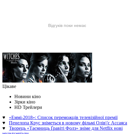
Цікаве
Новини кіно
Зірки кіно
HD Трейлери
♥
«Еммі-2018»: Список переможців телевізійної премії
♥
Пенелопа Крус зніметься в новому фільмі Олів\'є Ассаяса
♥
Творець «Таємниць Ґравіті Фолз» зніме для Netflix нові
мультсеріали