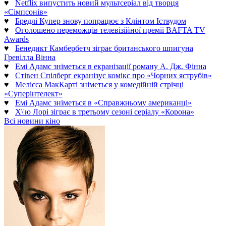
♥
Netflix випустить новий мультсеріал від творця
«Сімпсонів»
♥
Бредлі Купер знову попрацює з Клінтом Іствудом
♥
Оголошено переможців телевізійної премії BAFTA TV
Awards
♥
Бенедикт Камбербетч зіграє британського шпигуна
Гревілла Вінна
♥
Емі Адамс зніметься в екранізації роману А. Дж. Фінна
♥
Стівен Спілберг екранізує комікс про «Чорних яструбів»
♥
Мелісса МакКарті зніметься у комедійній стрічці
«Суперінтелект»
♥
Емі Адамс зніметься в «Справжньому американці»
♥
Х\'ю Лорі зіграє в третьому сезоні серіалу «Корона»
Всі новини кіно