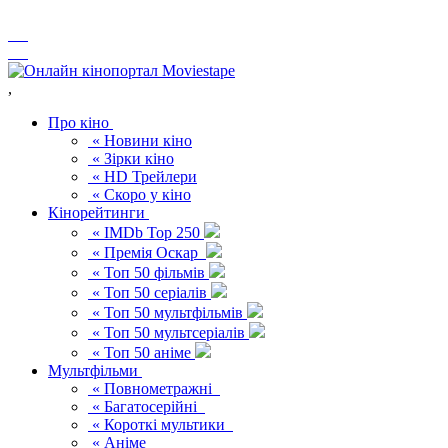
,
Про кіно
« Новини кіно
« Зірки кіно
« HD Трейлери
« Скоро у кіно
Кінорейтинги
« IMDb Top 250
« Премія Оскар
« Топ 50 фільмів
« Топ 50 серіалів
« Топ 50 мультфільмів
« Топ 50 мультсеріалів
« Топ 50 аніме
Мультфільми
« Повнометражні
« Багатосерійні
« Короткі мультики
« Аніме