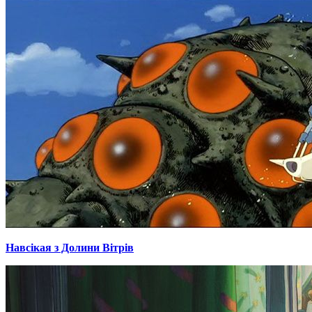
Навсікая з Долини Вітрів