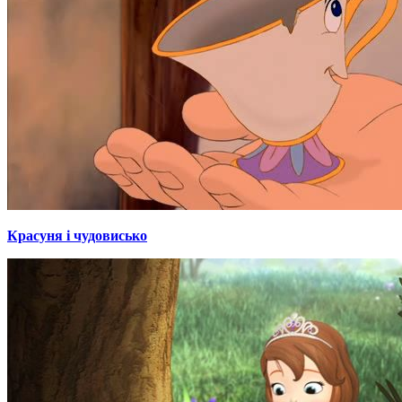
Красуня і чудовисько