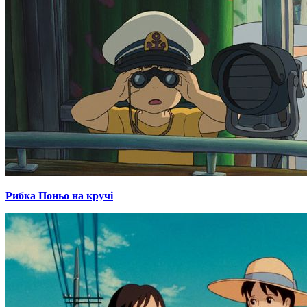
Рибка Поньо на кручі