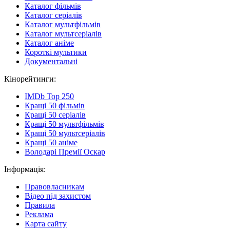
Каталог фільмів
Каталог серіалів
Каталог мультфільмів
Каталог мультсеріалів
Каталог аніме
Короткі мультики
Документальні
Кінорейтинги:
IMDb Top 250
Кращі 50 фільмів
Кращі 50 серіалів
Кращі 50 мультфільмів
Кращі 50 мультсеріалів
Кращі 50 аніме
Володарі Премії Оскар
Інформація:
Правовласникам
Відео під захистом
Правила
Реклама
Карта сайту