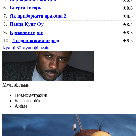
6.
Вперед і вгору
★
8.6
7.
Як приборкати дракона 2
★
8.5
8.
Панда Кунг-Фу
★
8.4
9.
Крижане серце
★
8.3
10.
Льодовиковий період
★
8.3
Кращі 50 мультфільмів
Мультфільми
Повнометражні
Багатосерійні
Аніме