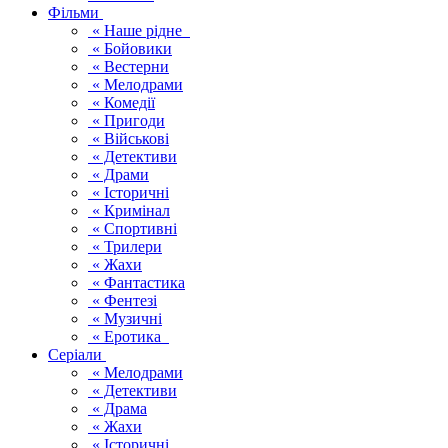
Фільми
« Наше рідне
« Бойовики
« Вестерни
« Мелодрами
« Комедії
« Пригоди
« Військові
« Детективи
« Драми
« Історичні
« Кримінал
« Спортивні
« Трилери
« Жахи
« Фантастика
« Фентезі
« Музичні
« Еротика
Серіали
« Мелодрами
« Детективи
« Драма
« Жахи
« Історичні