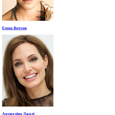
Емма Вотсон
Анджеліна Джолі