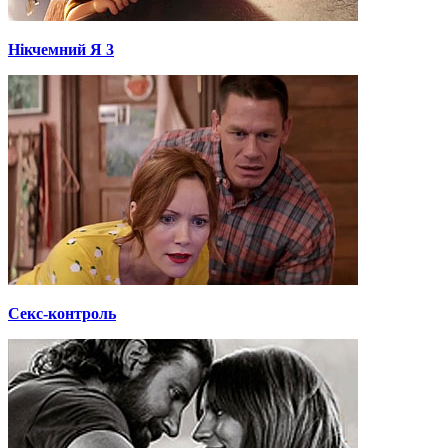
Нікчемний Я 3
Секс-контроль