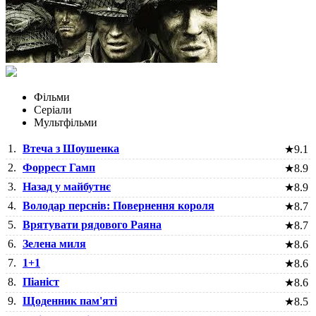
Фільми
Серіали
Мультфільми
1.
Втеча з Шоушенка
★
9.1
2.
Форрест Гамп
★
8.9
3.
Назад у майбутнє
★
8.9
4.
Володар перснів: Повернення короля
★
8.7
5.
Врятувати рядового Раяна
★
8.7
6.
Зелена миля
★
8.6
7.
1+1
★
8.6
8.
Піаніст
★
8.6
9.
Щоденник пам'яті
★
8.5