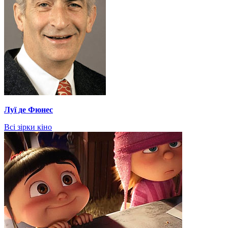
Луї де Фюнес
Всі зірки кіно