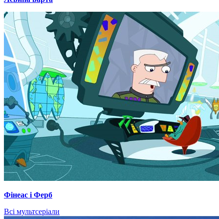
Фінеас і Ферб
Всі мультсеріали