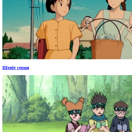
Шепіт серця