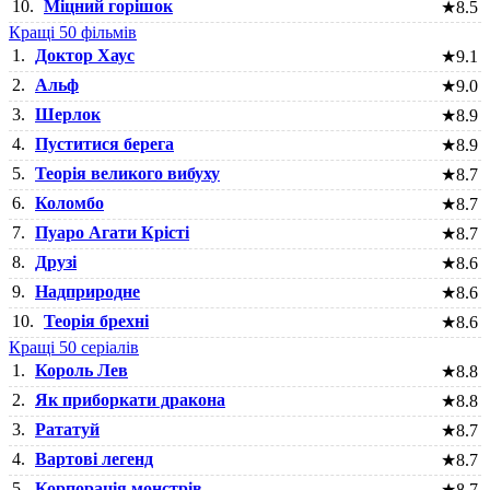
10.
Міцний горішок
★
8.5
Кращі 50 фільмів
1.
Доктор Хаус
★
9.1
2.
Альф
★
9.0
3.
Шерлок
★
8.9
4.
Пуститися берега
★
8.9
5.
Теорія великого вибуху
★
8.7
6.
Коломбо
★
8.7
7.
Пуаро Агати Крісті
★
8.7
8.
Друзі
★
8.6
9.
Надприродне
★
8.6
10.
Теорія брехні
★
8.6
Кращі 50 серіалів
1.
Король Лев
★
8.8
2.
Як приборкати дракона
★
8.8
3.
Рататуй
★
8.7
4.
Вартові легенд
★
8.7
5.
Корпорація монстрів
★
8.7