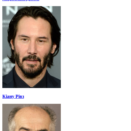
Кіану Рівз