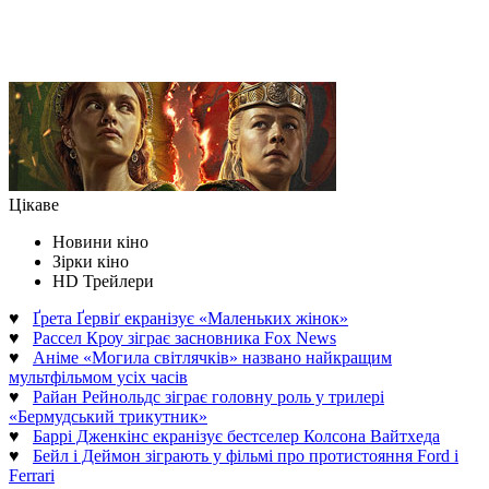
Цікаве
Новини кіно
Зірки кіно
HD Трейлери
♥
Ґрета Ґервіґ екранізує «Маленьких жінок»
♥
Рассел Кроу зіграє засновника Fox News
♥
Аніме «Могила світлячків» названо найкращим
мультфільмом усіх часів
♥
Райан Рейнольдс зіграє головну роль у трилері
«Бермудський трикутник»
♥
Баррі Дженкінс екранізує бестселер Колсона Вайтхеда
♥
Бейл і Деймон зіграють у фільмі про протистояння Ford і
Ferrari