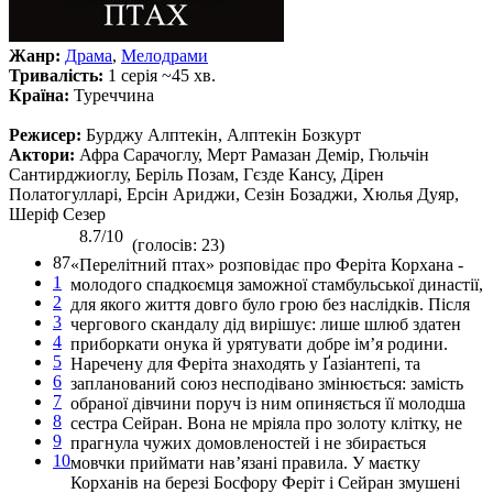
Жанр:
Драма
,
Мелодрами
Тривалість:
1 серія ~45 хв.
Країна:
Туреччина
Режисер:
Бурджу Алптекін, Алптекін Бозкурт
Актори:
Афра Сарачоглу, Мерт Рамазан Демір, Гюльчін
Сантирджиоглу, Беріль Позам, Гєзде Кансу, Дірен
Полатогулларі, Ерсін Ариджи, Сезін Бозаджи, Хюлья Дуяр,
Шеріф Сезер
8.7/10
(голосів: 23)
87
«Перелітний птах» розповідає про Феріта Корхана -
1
молодого спадкоємця заможної стамбульської династії,
2
для якого життя довго було грою без наслідків. Після
3
чергового скандалу дід вирішує: лише шлюб здатен
4
приборкати онука й урятувати добре ім’я родини.
5
Наречену для Феріта знаходять у Ґазіантепі, та
6
запланований союз несподівано змінюється: замість
7
обраної дівчини поруч із ним опиняється її молодша
8
сестра Сейран. Вона не мріяла про золоту клітку, не
9
прагнула чужих домовленостей і не збирається
10
мовчки приймати нав’язані правила. У маєтку
Корханів на березі Босфору Феріт і Сейран змушені