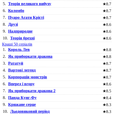
5.
Теорія великого вибуху
★
8.7
6.
Коломбо
★
8.7
7.
Пуаро Агати Крісті
★
8.7
8.
Друзі
★
8.6
9.
Надприродне
★
8.6
10.
Теорія брехні
★
8.6
Кращі 50 серіалів
1.
Король Лев
★
8.8
2.
Як приборкати дракона
★
8.8
3.
Рататуй
★
8.7
4.
Вартові легенд
★
8.7
5.
Корпорація монстрів
★
8.7
6.
Вперед і вгору
★
8.6
7.
Як приборкати дракона 2
★
8.5
8.
Панда Кунг-Фу
★
8.4
9.
Крижане серце
★
8.3
10.
Льодовиковий період
★
8.3