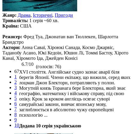
Жанр:
Драма
,
Історичні
,
Пригоди
Тривалість:
1 серія ~60 хв.
Країна:
США
Режисер:
Фред Туа, Джонатан ван Тюллекен, Шарлотта
Брандстро
Актори:
Анна Саваї, Хіроюкі Санада, Космо Джарвіс,
Таданобу Асано, Юкі Кедоін, Юшин Лі, Томмі Бастоу, Хірото
Канаї, Хіромото Іда, Джейден Конісі
6.7/10
(голосів: 76)
67
XVI століття. Англійське судно зазнає аварії біля
1
берегів Японії. Члени екіпажу, що вижили, серед яких
2
лоцман Джон Блекторн, потрапляють у полон.
3
Могутній князь Торанага бере Блекторна, який знає
4
географію, математику і військову справу, під свою
5
опіку. Крок за кроком англієць осягає суворі
6
самурайські закони, вивчає японську мову,
7
заглиблюється в абсолютно чужу європейцеві
8
психологію ...
9
10
Додана 10 серія українською