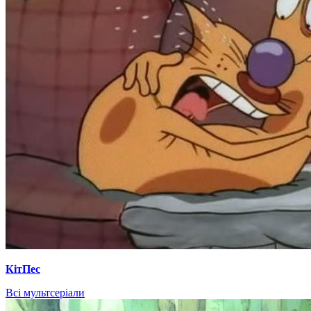
КітПес
Всі мультсеріали