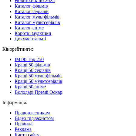
Новинки кіно 2025
Каталог фільмів
Каталог серіалів
Каталог мультфільмів
Каталог мультсеріалів
Каталог аніме
Короткі мультики
Документальні
Кінорейтинги:
IMDb Top 250
Кращі 50 фільмів
Кращі 50 серіалів
Кращі 50 мультфільмів
Кращі 50 мультсеріалів
Кращі 50 аніме
Володарі Премії Оскар
Інформація:
Правовласникам
Відео під захистом
Правила
Реклама
Карта сайту