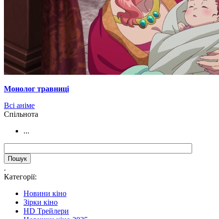
Монолог травниці
Всі аніме
Cпільнота
...
.
Категорії:
Новини кіно
Зірки кіно
HD Трейлери