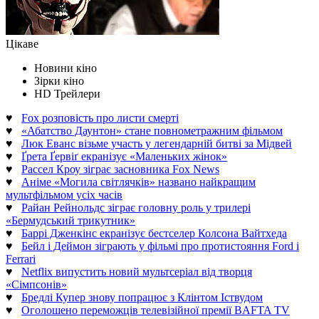
Цікаве
Новини кіно
Зірки кіно
HD Трейлери
♥
Fox розповість про листи смерті
♥
«Абатство Даунтон» стане повнометражним фільмом
♥
Люк Еванс візьме участь у легендарній битві за Мідвей
♥
Ґрета Ґервіґ екранізує «Маленьких жінок»
♥
Рассел Кроу зіграє засновника Fox News
♥
Аніме «Могила світлячків» названо найкращим
мультфільмом усіх часів
♥
Райан Рейнольдс зіграє головну роль у трилері
«Бермудський трикутник»
♥
Баррі Дженкінс екранізує бестселер Колсона Вайтхеда
♥
Бейл і Деймон зіграють у фільмі про протистояння Ford і
Ferrari
♥
Netflix випустить новий мультсеріал від творця
«Сімпсонів»
♥
Бредлі Купер знову попрацює з Клінтом Іствудом
♥
Оголошено переможців телевізійної премії BAFTA TV