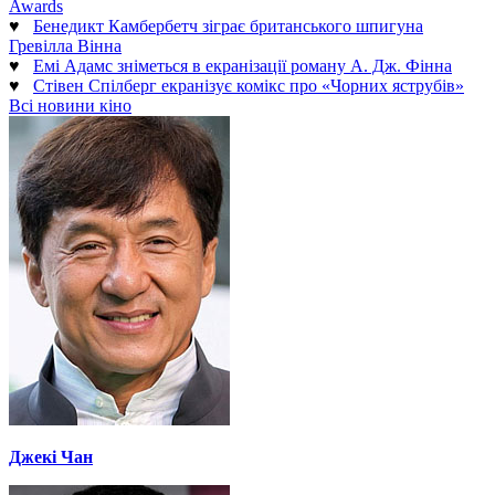
Awards
♥
Бенедикт Камбербетч зіграє британського шпигуна
Гревілла Вінна
♥
Емі Адамс зніметься в екранізації роману А. Дж. Фінна
♥
Стівен Спілберг екранізує комікс про «Чорних яструбів»
Всі новини кіно
Джекі Чан