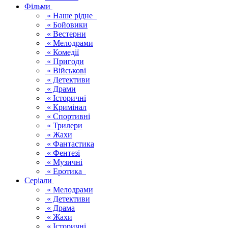
Фільми
« Наше рідне
« Бойовики
« Вестерни
« Мелодрами
« Комедії
« Пригоди
« Військові
« Детективи
« Драми
« Історичні
« Кримінал
« Спортивні
« Трилери
« Жахи
« Фантастика
« Фентезі
« Музичні
« Еротика
Серіали
« Мелодрами
« Детективи
« Драма
« Жахи
« Історичні