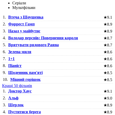
Серіали
Мультфільми
1.
Втеча з Шоушенка
★
9.1
2.
Форрест Гамп
★
8.9
3.
Назад у майбутнє
★
8.9
4.
Володар перснів: Повернення короля
★
8.7
5.
Врятувати рядового Раяна
★
8.7
6.
Зелена миля
★
8.6
7.
1+1
★
8.6
8.
Піаніст
★
8.6
9.
Щоденник пам'яті
★
8.5
10.
Міцний горішок
★
8.5
Кращі 50 фільмів
1.
Доктор Хаус
★
9.1
2.
Альф
★
9.0
3.
Шерлок
★
8.9
4.
Пуститися берега
★
8.9