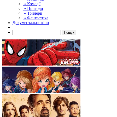
« Комедії
« Пригоди
« Трилери
« Фантастика
Документальне кіно
Пошук