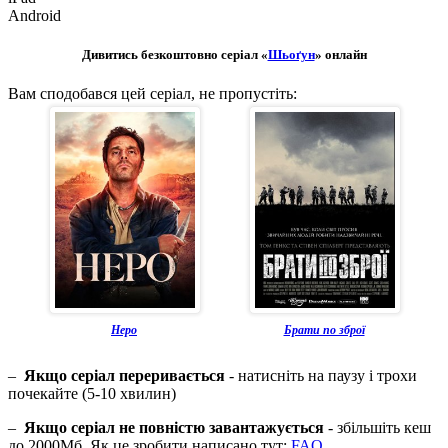
Android
Дивитись безкоштовно серіал «
Шьоґун
» онлайн
Вам сподобався цей серіал, не пропустіть:
Неро
Брати по зброї
–
Якщо серіал переривається
- натисніть на паузу і трохи
почекайте (5-10 хвилин)
–
Якщо серіал не повністю завантажується
- збільшіть кеш
до 2000Мб. Як це зробити написано тут:
FAQ