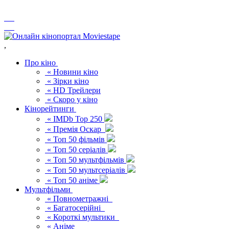
,
Про кіно
« Новини кіно
« Зірки кіно
« HD Трейлери
« Скоро у кіно
Кінорейтинги
« IMDb Top 250
« Премія Оскар
« Топ 50 фільмів
« Топ 50 серіалів
« Топ 50 мультфільмів
« Топ 50 мультсеріалів
« Топ 50 аніме
Мультфільми
« Повнометражні
« Багатосерійні
« Короткі мультики
« Аніме