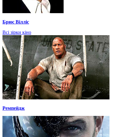
Брюс Вілліс
Всі зірки кіно
Ремпейдж