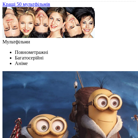
Кращі 50 мультфільмів
Мультфільми
Повнометражні
Багатосерійні
Аніме