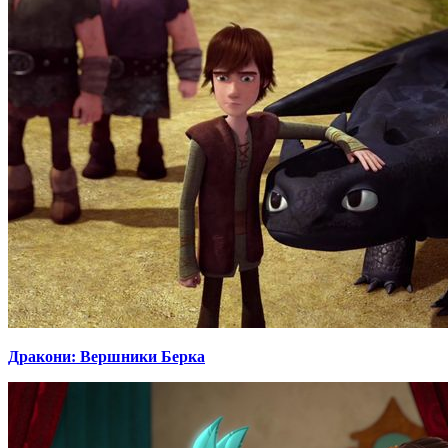
Дракони: Вершники Берка