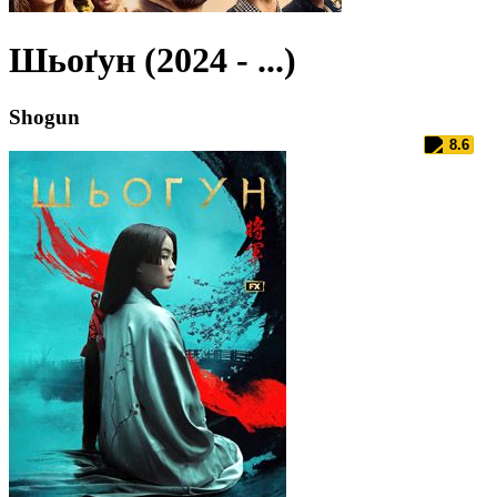
Шьоґун (2024 - ...)
Shogun
8.6