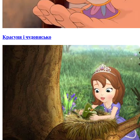
Красуня і чудовисько