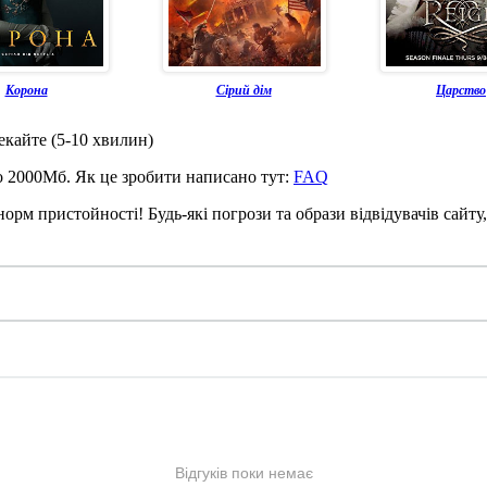
Корона
Сірий дім
Царство
чекайте (5-10 хвилин)
до 2000Мб. Як це зробити написано тут:
FAQ
рм пристойності! Будь-які погрози та образи відвідувачів сайту