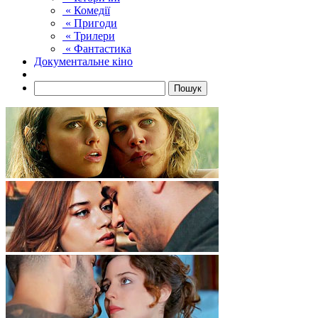
« Комедії
« Пригоди
« Трилери
« Фантастика
Документальне кіно
Пошук