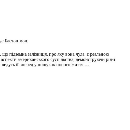
ус Бастон мол.
 що підземна залізниця, про яку вона чула, є реальною
аспекти американського суспільства, демонструючи різні
и ведуть її вперед у пошуках нового життя …