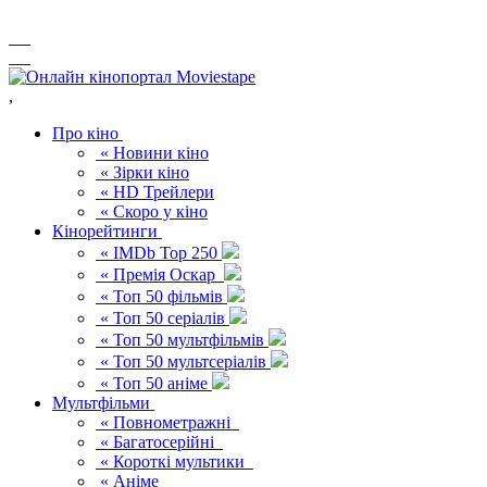
,
Про кіно
« Новини кіно
« Зірки кіно
« HD Трейлери
« Скоро у кіно
Кінорейтинги
« IMDb Top 250
« Премія Оскар
« Топ 50 фільмів
« Топ 50 серіалів
« Топ 50 мультфільмів
« Топ 50 мультсеріалів
« Топ 50 аніме
Мультфільми
« Повнометражні
« Багатосерійні
« Короткі мультики
« Аніме