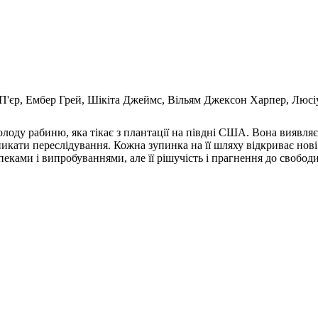
П'єр, Ембер Грей, Шікіта Джеймс, Вільям Джексон Харпер, Люсі
лоду рабиню, яка тікає з плантації на півдні США. Вона виявляє,
ати переслідування. Кожна зупинка на її шляху відкриває нові 
пеками і випробуваннями, але її рішучість і прагнення до свобод