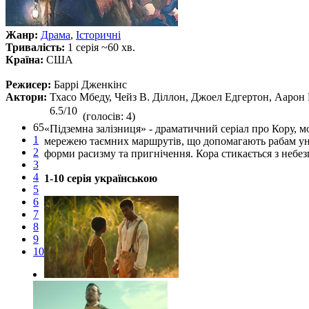
Жанр:
Драма
,
Історичні
Тривалість:
1 серія ~60 хв.
Країна:
США
Режисер:
Баррі Дженкінс
Актори:
Тхасо Мбеду, Чейз В. Діллон, Джоел Едгертон, Аарон 
6.5/10
(голосів: 4)
65
«Підземна залізниця» - драматичний серіал про Кору, мо
1
мережею таємних маршрутів, що допомагають рабам уник
2
форми расизму та пригнічення. Кора стикається з небез
3
4
1-10 серія українською
5
6
7
8
9
10