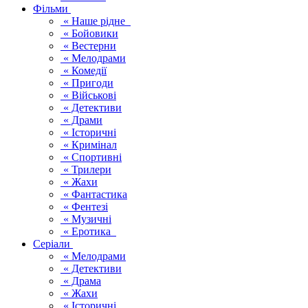
Фільми
« Наше рідне
« Бойовики
« Вестерни
« Мелодрами
« Комедії
« Пригоди
« Військові
« Детективи
« Драми
« Історичні
« Кримінал
« Спортивні
« Трилери
« Жахи
« Фантастика
« Фентезі
« Музичні
« Еротика
Серіали
« Мелодрами
« Детективи
« Драма
« Жахи
« Історичні