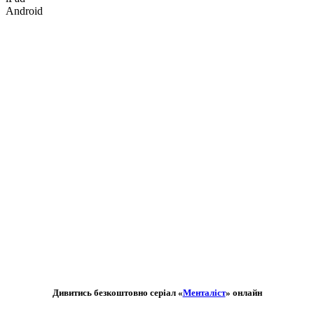
Android
Дивитись безкоштовно серіал «
Менталіст
» онлайн