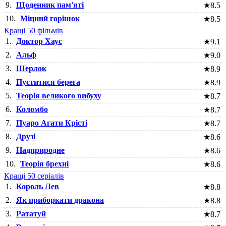
9.
Щоденник пам'яті
★
8.5
10.
Міцний горішок
★
8.5
Кращі 50 фільмів
1.
Доктор Хаус
★
9.1
2.
Альф
★
9.0
3.
Шерлок
★
8.9
4.
Пуститися берега
★
8.9
5.
Теорія великого вибуху
★
8.7
6.
Коломбо
★
8.7
7.
Пуаро Агати Крісті
★
8.7
8.
Друзі
★
8.6
9.
Надприродне
★
8.6
10.
Теорія брехні
★
8.6
Кращі 50 серіалів
1.
Король Лев
★
8.8
2.
Як приборкати дракона
★
8.8
3.
Рататуй
★
8.7