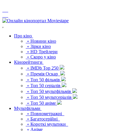
,
Про кіно
« Новини кіно
« Зірки кіно
« HD Трейлери
« Скоро у кіно
Кінорейтинги
« IMDb Top 250
« Премія Оскар
« Топ 50 фільмів
« Топ 50 серіалів
« Топ 50 мультфільмів
« Топ 50 мультсеріалів
« Топ 50 аніме
Мультфільми
« Повнометражні
« Багатосерійні
« Короткі мультики
« Аніме