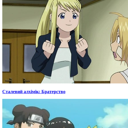
Сталевий алхімік: Братерство