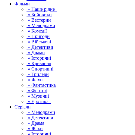
Фільми
« Наше рідне
« Бойовики
« Вестерни
« Мелодрами
« Комедії
« Пригоди
« Військові
« Детективи
« Драми
« Історичні
« Кримінал
« Спортивні
« Трилери
« Жахи
« Фантастика
« Фентезі
« Музичні
« Еротика
Серіали
« Мелодрами
« Детективи
« Драма
« Жахи
« Історичні