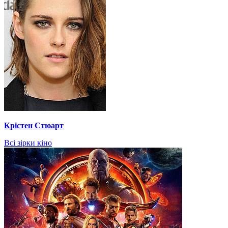
Крістен Стюарт
Всі зірки кіно