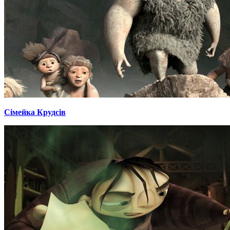
Сімейка Крудсів