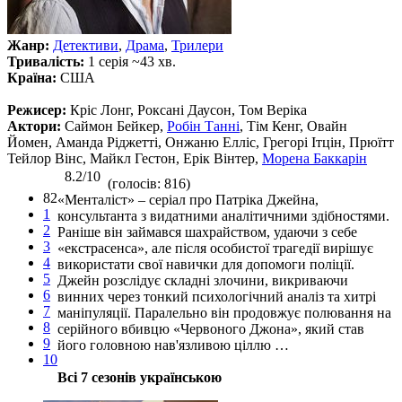
Жанр:
Детективи
,
Драма
,
Трилери
Тривалість:
1 серія ~43 хв.
Країна:
США
Режисер:
Кріс Лонг, Роксані Даусон, Том Веріка
Актори:
Саймон Бейкер,
Робін Танні
, Тім Кенг, Овайн
Йомен, Аманда Ріджетті, Онжаню Елліс, Грегорі Ітцін, Прюїтт
Тейлор Вінс, Майкл Гестон, Ерік Вінтер,
Морена Баккарін
8.2/10
(голосів: 816)
82
«Менталіст» – серіал про Патріка Джейна,
1
консультанта з видатними аналітичними здібностями.
2
Раніше він займався шахрайством, удаючи з себе
3
«екстрасенса», але після особистої трагедії вирішує
4
використати свої навички для допомоги поліції.
5
Джейн розслідує складні злочини, викриваючи
6
винних через тонкий психологічний аналіз та хитрі
7
маніпуляції. Паралельно він продовжує полювання на
8
серійного вбивцю «Червоного Джона», який став
9
його головною нав'язливою ціллю …
10
Всі 7 сезонів українською