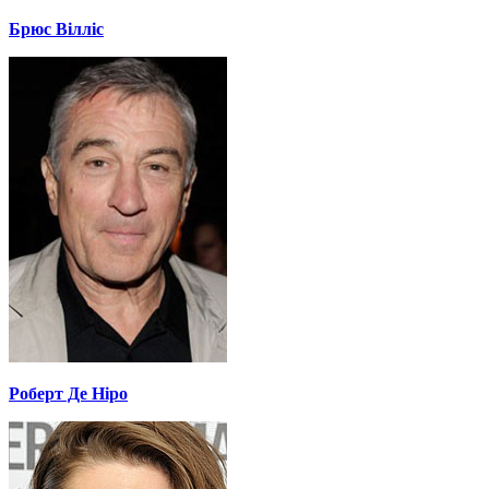
Брюс Вілліс
Роберт Де Ніро