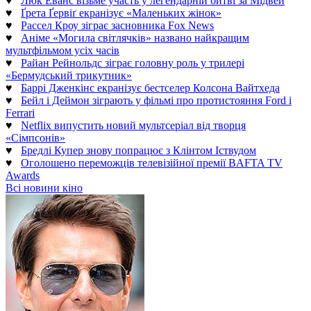
♥
Люк Еванс візьме участь у легендарній битві за Мідвей
♥
Ґрета Ґервіґ екранізує «Маленьких жінок»
♥
Рассел Кроу зіграє засновника Fox News
♥
Аніме «Могила світлячків» названо найкращим
мультфільмом усіх часів
♥
Райан Рейнольдс зіграє головну роль у трилері
«Бермудський трикутник»
♥
Баррі Дженкінс екранізує бестселер Колсона Вайтхеда
♥
Бейл і Деймон зіграють у фільмі про протистояння Ford і
Ferrari
♥
Netflix випустить новий мультсеріал від творця
«Сімпсонів»
♥
Бредлі Купер знову попрацює з Клінтом Іствудом
♥
Оголошено переможців телевізійної премії BAFTA TV
Awards
Всі новини кіно