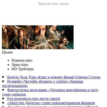
Цікаве
Новини кіно
Зірки кіно
HD Трейлери
♥
Бенісіо Дель Торо зіграє в новому фільмі Олівера Стоуна
♥
Редмейн і Честейн зіграють у стрічці «Хороша
доглядальниця»
♥
Фантастична мелодрама «Дружина мандрівника в часі»
стане серіалом
♥
Fox розповість про листи смерті
♥
«Абатство Даунтон» стане повнометражним фільмом