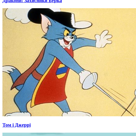
Дракони: Захисники Берка
Том і Джеррі