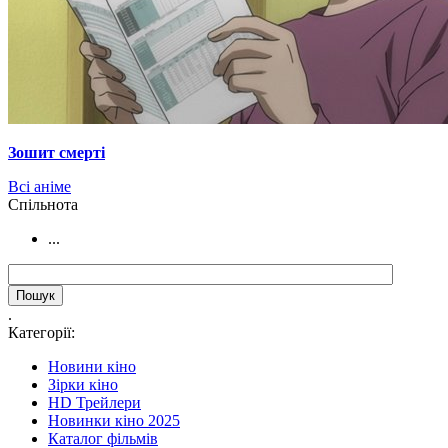
Зошит смерті
Всі аніме
Cпільнота
...
.
Категорії:
Новини кіно
Зірки кіно
HD Трейлери
Новинки кіно 2025
Каталог фільмів