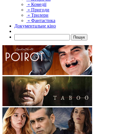
« Комедії
« Пригоди
« Трилери
« Фантастика
Документальне кіно
Пошук