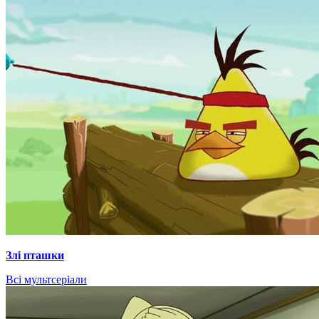
Злі пташки
Всі мультсеріали