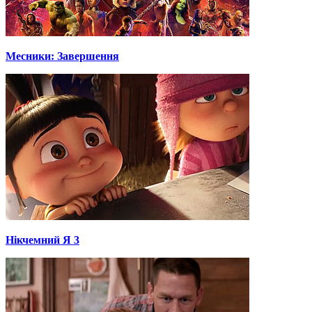
Месники: Завершення
Нікчемний Я 3