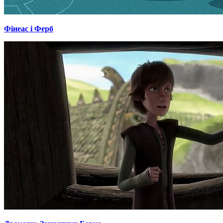
Фінеас і Ферб