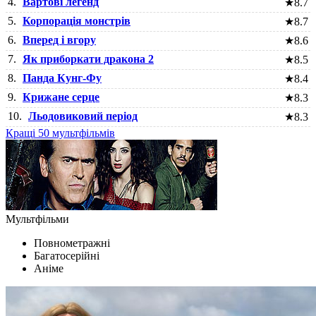
4.
Вартові легенд
★
8.7
5.
Корпорація монстрів
★
8.7
6.
Вперед і вгору
★
8.6
7.
Як приборкати дракона 2
★
8.5
8.
Панда Кунг-Фу
★
8.4
9.
Крижане серце
★
8.3
10.
Льодовиковий період
★
8.3
Кращі 50 мультфільмів
Мультфільми
Повнометражні
Багатосерійні
Аніме