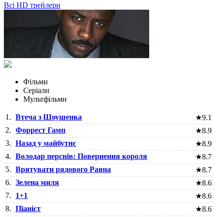
Всі HD трейлери
Фільми
Серіали
Мультфільми
1.
Втеча з Шоушенка
★
9.1
2.
Форрест Гамп
★
8.9
3.
Назад у майбутнє
★
8.9
4.
Володар перснів: Повернення короля
★
8.7
5.
Врятувати рядового Раяна
★
8.7
6.
Зелена миля
★
8.6
7.
1+1
★
8.6
8.
Піаніст
★
8.6