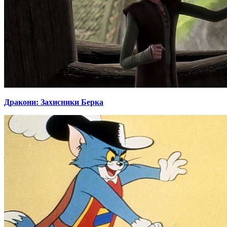
Дракони: Захисники Берка