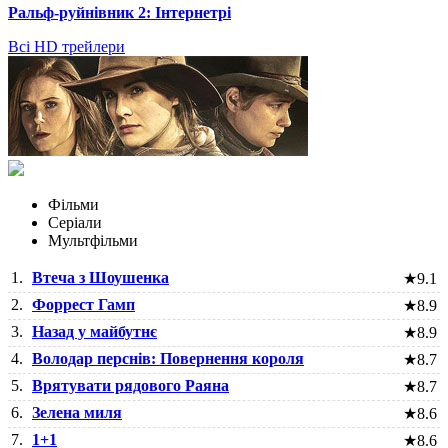
Ральф-руйнівник 2: Інтернетрі
Всі HD трейлери
Фільми
Серіали
Мультфільми
1.
Втеча з Шоушенка
★
9.1
2.
Форрест Гамп
★
8.9
3.
Назад у майбутнє
★
8.9
4.
Володар перснів: Повернення короля
★
8.7
5.
Врятувати рядового Раяна
★
8.7
6.
Зелена миля
★
8.6
7.
1+1
★
8.6