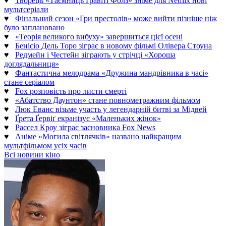
♥
Творець «Таємниць Ґравіті Фолз» зніме для Netflix нові
мультсеріали
♥
Фінальний сезон «Гри престолів» може вийти пізніше ніж
було заплановано
♥
«Теорія великого вибуху» завершиться цієї осені
♥
Бенісіо Дель Торо зіграє в новому фільмі Олівера Стоуна
♥
Редмейн і Честейн зіграють у стрічці «Хороша
доглядальниця»
♥
Фантастична мелодрама «Дружина мандрівника в часі»
стане серіалом
♥
Fox розповість про листи смерті
♥
«Абатство Даунтон» стане повнометражним фільмом
♥
Люк Еванс візьме участь у легендарній битві за Мідвей
♥
Ґрета Ґервіґ екранізує «Маленьких жінок»
♥
Рассел Кроу зіграє засновника Fox News
♥
Аніме «Могила світлячків» названо найкращим
мультфільмом усіх часів
Всі новини кіно