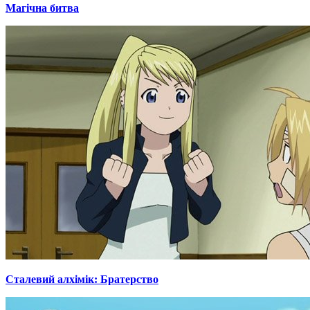
Магічна битва
Сталевий алхімік: Братерство