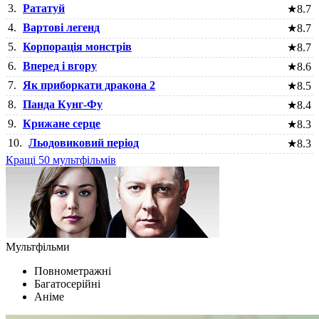
3.
Рататуй
★
8.7
4.
Вартові легенд
★
8.7
5.
Корпорація монстрів
★
8.7
6.
Вперед і вгору
★
8.6
7.
Як приборкати дракона 2
★
8.5
8.
Панда Кунг-Фу
★
8.4
9.
Крижане серце
★
8.3
10.
Льодовиковий період
★
8.3
Кращі 50 мультфільмів
Мультфільми
Повнометражні
Багатосерійні
Аніме