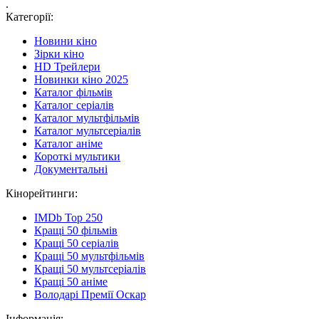
.
Категорії:
Новини кіно
Зірки кіно
HD Трейлери
Новинки кіно 2025
Каталог фільмів
Каталог серіалів
Каталог мультфільмів
Каталог мультсеріалів
Каталог аніме
Короткі мультики
Документальні
Кінорейтинги:
IMDb Top 250
Кращі 50 фільмів
Кращі 50 серіалів
Кращі 50 мультфільмів
Кращі 50 мультсеріалів
Кращі 50 аніме
Володарі Премії Оскар
Інформація: