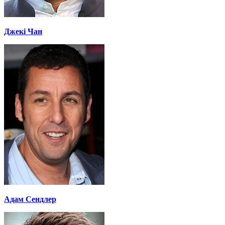
Джекі Чан
Адам Сендлер