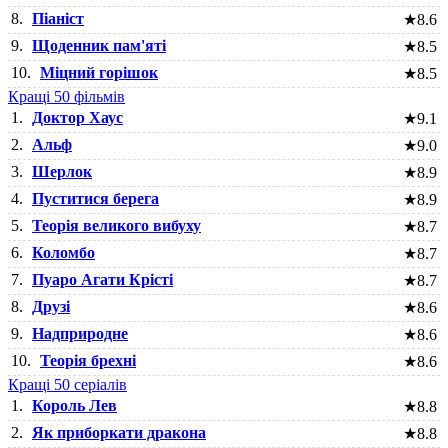
8.
Піаніст
★
8.6
9.
Щоденник пам'яті
★
8.5
10.
Міцний горішок
★
8.5
Кращі 50 фільмів
1.
Доктор Хаус
★
9.1
2.
Альф
★
9.0
3.
Шерлок
★
8.9
4.
Пуститися берега
★
8.9
5.
Теорія великого вибуху
★
8.7
6.
Коломбо
★
8.7
7.
Пуаро Агати Крісті
★
8.7
8.
Друзі
★
8.6
9.
Надприродне
★
8.6
10.
Теорія брехні
★
8.6
Кращі 50 серіалів
1.
Король Лев
★
8.8
2.
Як приборкати дракона
★
8.8