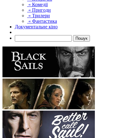
« Комедії
« Пригоди
« Трилери
« Фантастика
Документальне кіно
Пошук