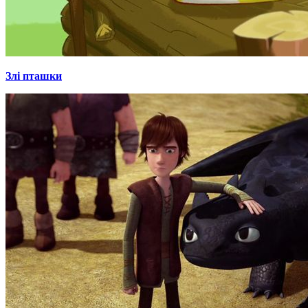
Злі пташки