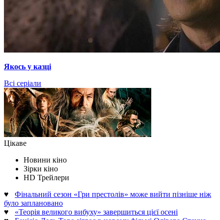
Якось у казці
Всі серіали
Цікаве
Новини кіно
Зірки кіно
HD Трейлери
♥
Фінальний сезон «Гри престолів» може вийти пізніше ніж
було заплановано
♥
«Теорія великого вибуху» завершиться цієї осені