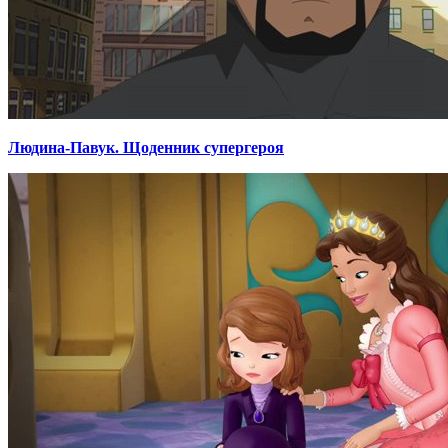
Людина-Павук. Щоденник супергероя