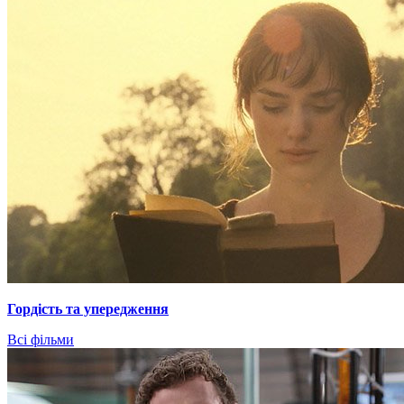
Гордiсть та упередження
Всі фільми