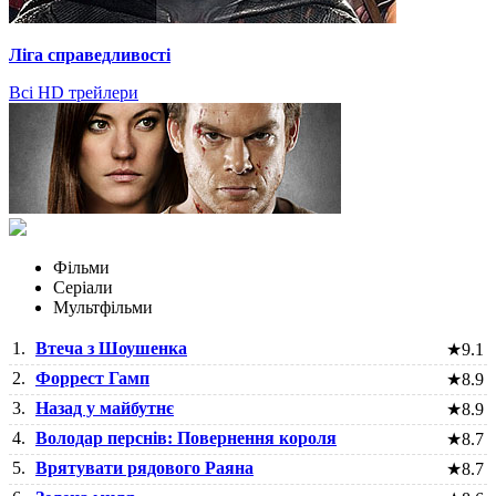
Ліга справедливості
Всі HD трейлери
Фільми
Серіали
Мультфільми
1.
Втеча з Шоушенка
★
9.1
2.
Форрест Гамп
★
8.9
3.
Назад у майбутнє
★
8.9
4.
Володар перснів: Повернення короля
★
8.7
5.
Врятувати рядового Раяна
★
8.7