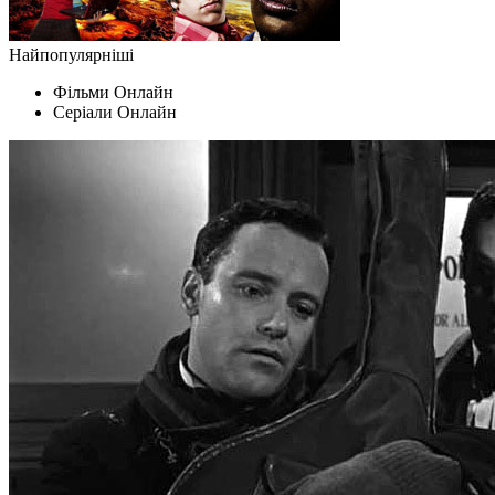
Найпопулярніші
Фільми Oнлайн
Серіали Oнлайн