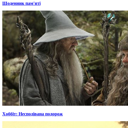
Щоденник пам'яті
Хоббіт: Несподівана подорож