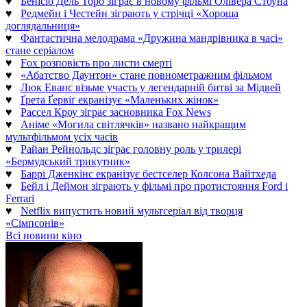
♥
Бенісіо Дель Торо зіграє в новому фільмі Олівера Стоуна
♥
Редмейн і Честейн зіграють у стрічці «Хороша
доглядальниця»
♥
Фантастична мелодрама «Дружина мандрівника в часі»
стане серіалом
♥
Fox розповість про листи смерті
♥
«Абатство Даунтон» стане повнометражним фільмом
♥
Люк Еванс візьме участь у легендарній битві за Мідвей
♥
Ґрета Ґервіґ екранізує «Маленьких жінок»
♥
Рассел Кроу зіграє засновника Fox News
♥
Аніме «Могила світлячків» названо найкращим
мультфільмом усіх часів
♥
Райан Рейнольдс зіграє головну роль у трилері
«Бермудський трикутник»
♥
Баррі Дженкінс екранізує бестселер Колсона Вайтхеда
♥
Бейл і Деймон зіграють у фільмі про протистояння Ford і
Ferrari
♥
Netflix випустить новий мультсеріал від творця
«Сімпсонів»
Всі новини кіно