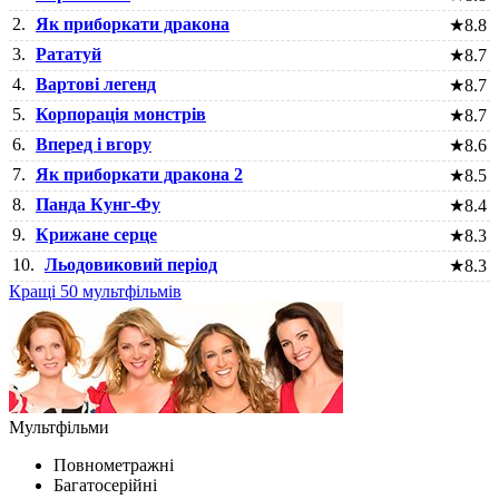
2.
Як приборкати дракона
★
8.8
3.
Рататуй
★
8.7
4.
Вартові легенд
★
8.7
5.
Корпорація монстрів
★
8.7
6.
Вперед і вгору
★
8.6
7.
Як приборкати дракона 2
★
8.5
8.
Панда Кунг-Фу
★
8.4
9.
Крижане серце
★
8.3
10.
Льодовиковий період
★
8.3
Кращі 50 мультфільмів
Мультфільми
Повнометражні
Багатосерійні