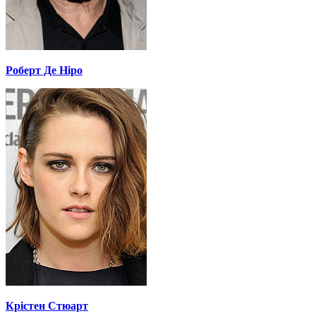
Роберт Де Ніро
Крістен Стюарт