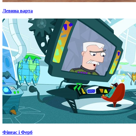
Левина варта
Фінеас і Ферб