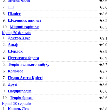
6.
Зелена миля
★
8.6
7.
1+1
★
8.6
8.
Піаніст
★
8.6
9.
Щоденник пам'яті
★
8.5
10.
Міцний горішок
★
8.5
Кращі 50 фільмів
1.
Доктор Хаус
★
9.1
2.
Альф
★
9.0
3.
Шерлок
★
8.9
4.
Пуститися берега
★
8.9
5.
Теорія великого вибуху
★
8.7
6.
Коломбо
★
8.7
7.
Пуаро Агати Крісті
★
8.7
8.
Друзі
★
8.6
9.
Надприродне
★
8.6
10.
Теорія брехні
★
8.6
Кращі 50 серіалів
1.
Король Лев
★
8.8