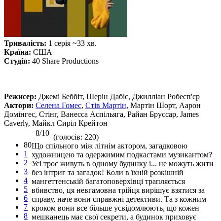
Тривалість:
1 серія ~33 хв.
Країна:
США
Студія:
40 Share Productions
Режисер:
Джемі Беббіт, Шерін Дабіс, Джилліан Робесп'єр
Актори:
Селена Гомес
,
Стів Мартін
, Мартін Шорт, Аарон
Домінгес, Стінг, Ванесса Аспільяга, Райан Бруссар, James
Caverly, Майкл Сиріл Крейтон
8/10
(голосів: 220)
80
Що спільного між літнім актором, загадковою
1
художницею та одержимим подкастами музикантом?
2
Усі троє живуть в одному будинку і... не можуть жити
3
без інтриг та загадок! Коли в їхній розкішній
4
мангеттенській багатоповерхівці трапляється
5
вбивство, ця невгамовна трійця вирішує взятися за
6
справу, наче вони справжні детективи. Та з кожним
7
кроком вони все більше усвідомлюють, що кожен
8
мешканець має свої секрети, а будинок приховує