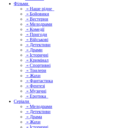
Фільми
« Наше рідне
« Бойовики
« Вестерни
« Мелодрами
« Комедії
« Пригоди
« Військові
« Детективи
« Драми
« Історичні
« Кримінал
« Спортивні
« Трилери
« Жахи
« Фантастика
« Фентезі
« Музичні
« Еротика
Серіали
« Мелодрами
« Детективи
« Драма
« Жахи
« Історичні