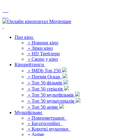
,
Про кіно
« Новини кіно
« Зірки кіно
« HD Трейлери
« Скоро у кіно
Кінорейтинги
« IMDb Top 250
« Премія Оскар
« Топ 50 фільмів
« Топ 50 серіалів
« Топ 50 мультфільмів
« Топ 50 мультсеріалів
« Топ 50 аніме
Мультфільми
« Повнометражні
« Багатосерійні
« Короткі мультики
« Аніме