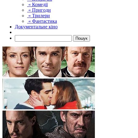
« Комедії
« Пригоди
« Трилери
« Фантастика
Документальне кіно
Пошук