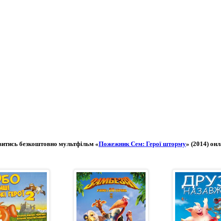
итись безкоштовно мультфільм «
Пожежник Сем: Герої шторму
» (2014) он