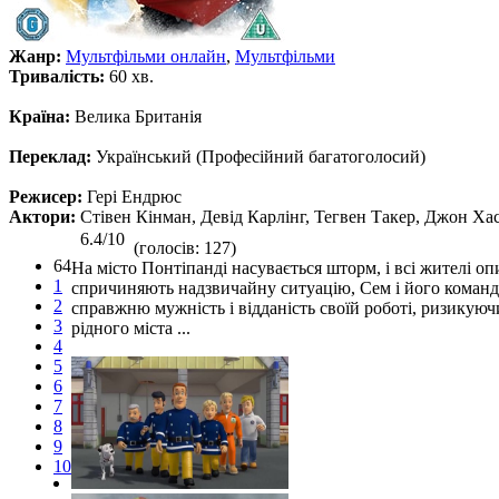
Жанр:
Мультфільми онлайн
,
Мультфільми
Тривалість:
60 хв.
Країна:
Велика Британія
Переклад:
Український (Професійний багатоголосий)
Режисер:
Гері Ендрюс
Актори:
Стівен Кінман, Девід Карлінг, Тегвен Такер, Джон Ха
6.4/10
(голосів: 127)
64
На місто Понтіпанді насувається шторм, і всі жителі о
1
спричиняють надзвичайну ситуацію, Сем і його команда 
2
справжню мужність і відданість своїй роботі, ризикуюч
3
рідного міста ...
4
5
6
7
8
9
10