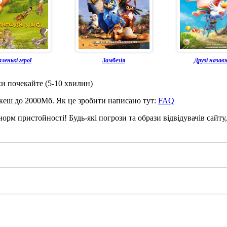
ленькі герої
Замбезія
Друзі назав
охи почекайте (5-10 хвилин)
 кеш до 2000Мб. Як це зробити написано тут:
FAQ
рм пристойності! Будь-які погрози та образи відвідувачів сайту