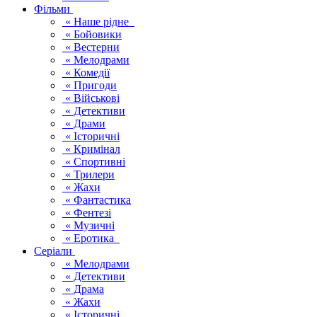
Фільми
« Наше рідне
« Бойовики
« Вестерни
« Мелодрами
« Комедії
« Пригоди
« Військові
« Детективи
« Драми
« Історичні
« Кримінал
« Спортивні
« Трилери
« Жахи
« Фантастика
« Фентезі
« Музичні
« Еротика
Серіали
« Мелодрами
« Детективи
« Драма
« Жахи
« Історичні