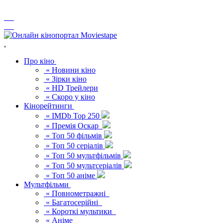
,
Про кіно
« Новини кіно
« Зірки кіно
« HD Трейлери
« Скоро у кіно
Кінорейтинги
« IMDb Top 250
« Премія Оскар
« Топ 50 фільмів
« Топ 50 серіалів
« Топ 50 мультфільмів
« Топ 50 мультсеріалів
« Топ 50 аніме
Мультфільми
« Повнометражні
« Багатосерійні
« Короткі мультики
« Аніме