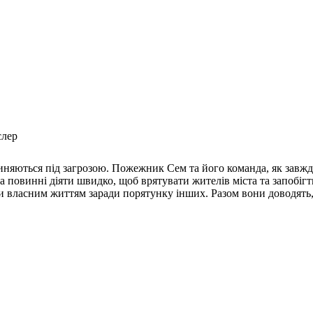
слер
пиняються під загрозою. Пожежник Сем та його команда, як завжди
повинні діяти швидко, щоб врятувати жителів міста та запобігт
и власним життям заради порятунку інших. Разом вони доводять, 