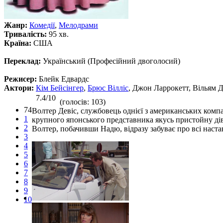
Жанр:
Комедії
,
Мелодрами
Тривалість:
95 хв.
Країна:
США
Переклад:
Український (Професійний двоголосий)
Режисер:
Блейк Едвардс
Актори:
Кім Бейсінгер
,
Брюс Вілліс
, Джон Ларрокетт, Вільям 
7.4/10
(голосів: 103)
74
Волтер Девіс, службовець однієї з американських компа
1
крупного японського представника якусь пристойну дів
2
Волтер, побачивши Надю, відразу забуває про всі наста
3
4
5
6
7
8
9
10