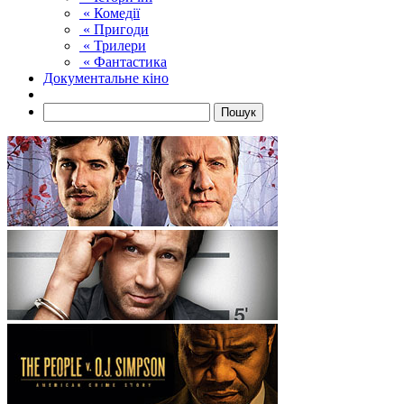
« Комедії
« Пригоди
« Трилери
« Фантастика
Документальне кіно
Пошук