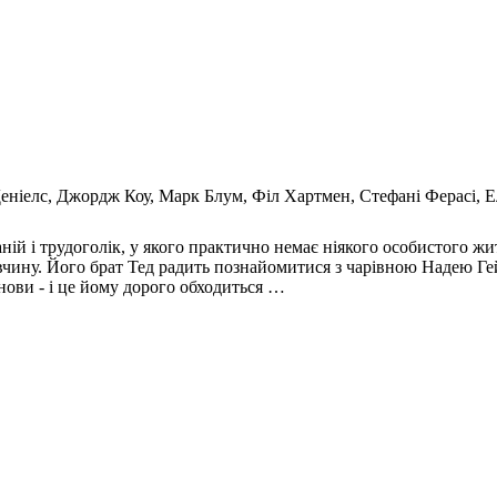
Деніелс, Джордж Коу, Марк Блум, Філ Хартмен, Стефані Ферасі, Е
ній і трудоголік, у якого практично немає ніякого особистого ж
чину. Його брат Тед радить познайомитися з чарівною Надею Гей
нови - і це йому дорого обходиться …