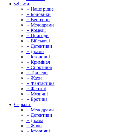
Фільми
« Наше рідне
« Бойовики
« Вестерни
« Мелодрами
« Комедії
« Пригоди
« Військові
« Детективи
« Драми
« Історичні
« Кримінал
« Спортивні
« Трилери
« Жахи
« Фантастика
« Фентезі
« Музичні
« Еротика
Серіали
« Мелодрами
« Детективи
« Драма
« Жахи
« Історичні