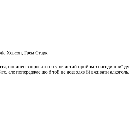
ліс Херсон, Грем Старк
иття, повинен запросити на урочистий прийом з нагоди приїзду
тс, але попереджає що б той не дозволяв їй вживати алкоголь.