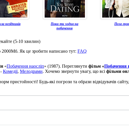
ла негідників
Поки ти ходив на
Поза гро
побачення
екайте (5-10 хвилин)
о 2000Мб. Як це зробити написано тут:
FAQ
йн
«
Побачення наосліп
» (1987). Переглянути
фільм «
Побачення 
 -
Комедії
,
Мелодрами
. Хочемо звернути увагу, що всі
фільми он
рм пристойності! Будь-які погрози та образи відвідувачів сайту