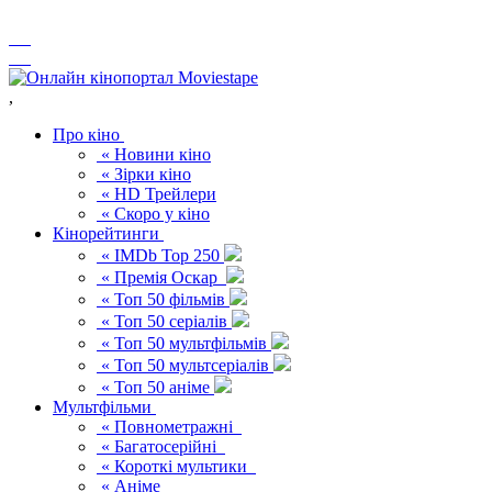
,
Про кіно
« Новини кіно
« Зірки кіно
« HD Трейлери
« Скоро у кіно
Кінорейтинги
« IMDb Top 250
« Премія Оскар
« Топ 50 фільмів
« Топ 50 серіалів
« Топ 50 мультфільмів
« Топ 50 мультсеріалів
« Топ 50 аніме
Мультфільми
« Повнометражні
« Багатосерійні
« Короткі мультики
« Аніме