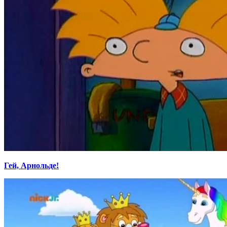
Гей, Арнольде!