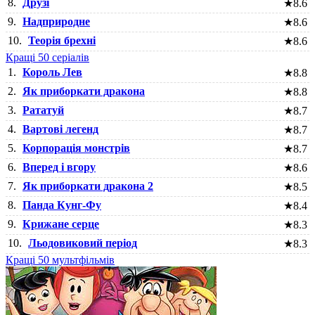
8.
Друзі
★
8.6
9.
Надприродне
★
8.6
10.
Теорія брехні
★
8.6
Кращі 50 серіалів
1.
Король Лев
★
8.8
2.
Як приборкати дракона
★
8.8
3.
Рататуй
★
8.7
4.
Вартові легенд
★
8.7
5.
Корпорація монстрів
★
8.7
6.
Вперед і вгору
★
8.6
7.
Як приборкати дракона 2
★
8.5
8.
Панда Кунг-Фу
★
8.4
9.
Крижане серце
★
8.3
10.
Льодовиковий період
★
8.3
Кращі 50 мультфільмів