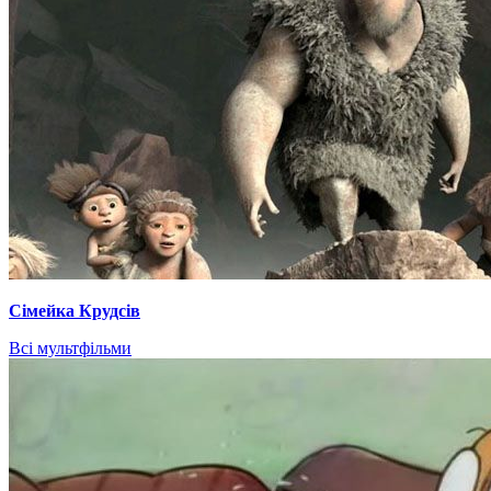
Сімейка Крудсів
Всі мультфільми