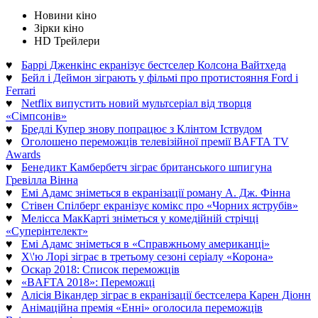
Новини кіно
Зірки кіно
HD Трейлери
♥
Баррі Дженкінс екранізує бестселер Колсона Вайтхеда
♥
Бейл і Деймон зіграють у фільмі про протистояння Ford і
Ferrari
♥
Netflix випустить новий мультсеріал від творця
«Сімпсонів»
♥
Бредлі Купер знову попрацює з Клінтом Іствудом
♥
Оголошено переможців телевізійної премії BAFTA TV
Awards
♥
Бенедикт Камбербетч зіграє британського шпигуна
Гревілла Вінна
♥
Емі Адамс зніметься в екранізації роману А. Дж. Фінна
♥
Стівен Спілберг екранізує комікс про «Чорних яструбів»
♥
Мелісса МакКарті зніметься у комедійній стрічці
«Суперінтелект»
♥
Емі Адамс зніметься в «Справжньому американці»
♥
Х\'ю Лорі зіграє в третьому сезоні серіалу «Корона»
♥
Оскар 2018: Список переможців
♥
«BAFTA 2018»: Переможці
♥
Алісія Вікандер зіграє в екранізації бестселера Карен Діонн
♥
Анімаційна премія «Енні» оголосила переможців