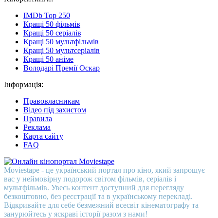
IMDb Top 250
Кращі 50 фільмів
Кращі 50 серіалів
Кращі 50 мультфільмів
Кращі 50 мультсеріалів
Кращі 50 аніме
Володарі Премії Оскар
Інформація:
Правовласникам
Відео під захистом
Правила
Реклама
Карта сайту
FAQ
Moviestape - це український портал про кіно, який запрошує
вас у неймовірну подорож світом фільмів, серіалів і
мультфільмів. Увесь контент доступний для перегляду
безкоштовно, без реєстрації та в українському перекладі.
Відкривайте для себе безмежний всесвіт кінематографу та
занурюйтесь у яскраві історії разом з нами!