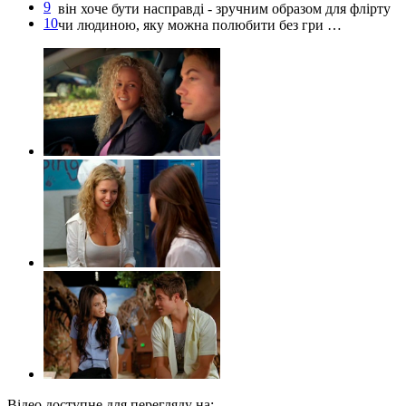
9
він хоче бути насправді - зручним образом для флірту
10
чи людиною, яку можна полюбити без гри …
Відео доступне для перегляду на: