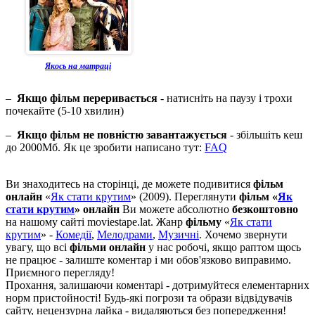
Якось на матраці
–
Якщо фільм переривається
- натисніть на паузу і трохи
почекайте (5-10 хвилин)
–
Якщо фільм не повністю завантажується
- збільшіть кеш
до 2000Мб. Як це зробити написано тут:
FAQ
Ви знаходитесь на сторінці, де можете подивитися
фільм
онлайн
«
Як стати крутим
» (2009). Переглянути
фільм «
Як
стати крутим
» онлайн
Ви можете абсолютно
безкоштовно
на нашому сайті moviestape.lat. Жанр
фільму
«
Як стати
крутим
» -
Комедії
,
Мелодрами
,
Музичні
. Хочемо звернути
увагу, що всі
фільми онлайн
у нас робочі, якщо раптом щось
не працює - залиште коментар і ми обов'язково виправимо.
Приємного перегляду!
Прохання, залишаючи коментарі - дотримуйтеся елементарних
норм пристойності! Будь-які погрози та образи відвідувачів
сайту, нецензурна лайка - видаляються без попередження!