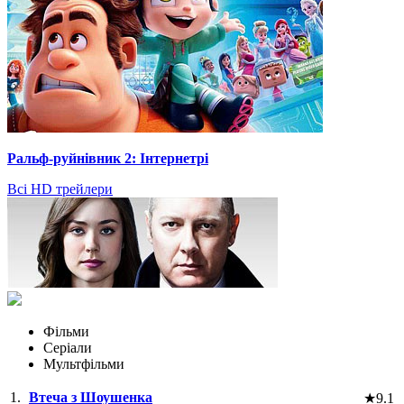
Ральф-руйнівник 2: Інтернетрі
Всі HD трейлери
Фільми
Серіали
Мультфільми
1.
Втеча з Шоушенка
★
9.1