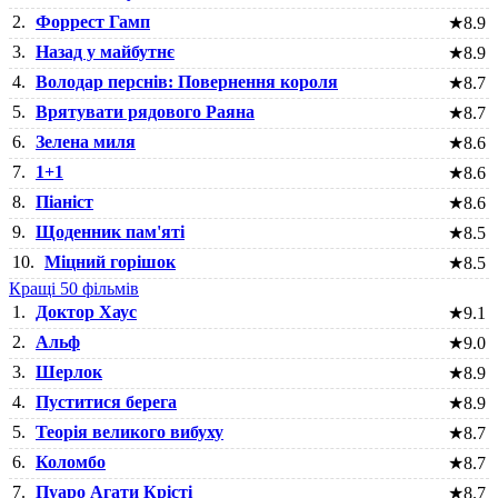
2.
Форрест Гамп
★
8.9
3.
Назад у майбутнє
★
8.9
4.
Володар перснів: Повернення короля
★
8.7
5.
Врятувати рядового Раяна
★
8.7
6.
Зелена миля
★
8.6
7.
1+1
★
8.6
8.
Піаніст
★
8.6
9.
Щоденник пам'яті
★
8.5
10.
Міцний горішок
★
8.5
Кращі 50 фільмів
1.
Доктор Хаус
★
9.1
2.
Альф
★
9.0
3.
Шерлок
★
8.9
4.
Пуститися берега
★
8.9
5.
Теорія великого вибуху
★
8.7
6.
Коломбо
★
8.7
7.
Пуаро Агати Крісті
★
8.7