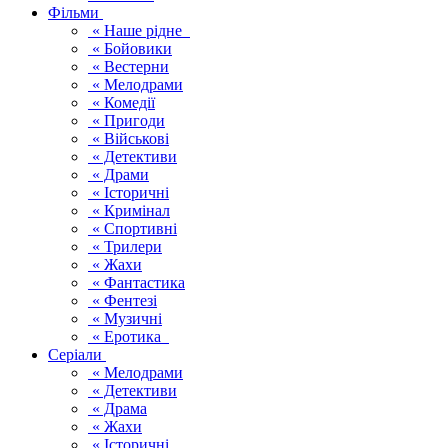
Фільми
« Наше рідне
« Бойовики
« Вестерни
« Мелодрами
« Комедії
« Пригоди
« Військові
« Детективи
« Драми
« Історичні
« Кримінал
« Спортивні
« Трилери
« Жахи
« Фантастика
« Фентезі
« Музичні
« Еротика
Серіали
« Мелодрами
« Детективи
« Драма
« Жахи
« Історичні