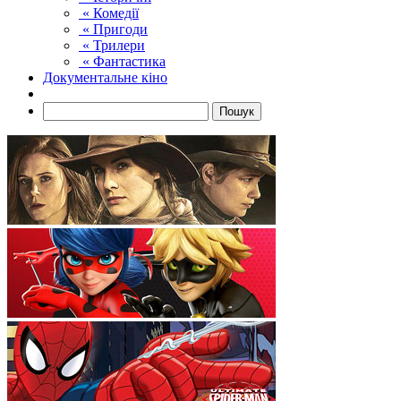
« Комедії
« Пригоди
« Трилери
« Фантастика
Документальне кіно
Пошук