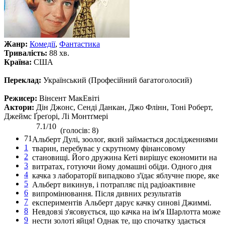
Жанр:
Комедії
,
Фантастика
Тривалість:
88 хв.
Країна:
США
Переклад:
Український (Професійний багатоголосий)
Режисер:
Вінсент МакЕвіті
Актори:
Дін Джонс, Сенді Данкан, Джо Флінн, Тоні Роберт,
Джеймс Ґреґорі, Лі Монтґмері
7.1/10
(голосів: 8)
71
Альберт Дулі, зоолог, який займається дослідженнями
1
тварин, перебуває у скрутному фінансовому
2
становищі. Його дружина Кеті вирішує економити на
3
витратах, готуючи йому домашні обіди. Одного дня
4
качка з лабораторії випадково з'їдає яблучне пюре, яке
5
Альберт викинув, і потрапляє під радіоактивне
6
випромінювання. Після дивних результатів
7
експериментів Альберт дарує качку синові Джиммі.
8
Невдовзі з'ясовується, що качка на ім'я Шарлотта може
9
нести золоті яйця! Однак те, що спочатку здається