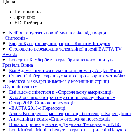
Цікаве
Новини кіно
Зірки кіно
HD Трейлери
♥
Netflix випустить новий мультсеріал від творця
«Сімпсонів»
♥
Бредлі Купер знову попрацює з Клінтом Іствудом
♥
Оголошено переможців телевізійної премії BAFTA TV
Awards
♥
Бенедикт Камбербетч зіграє британського шпигуна
Гревілла Вінна
♥
Емі Адамс зніметься в екранізації роману А. Дж. Фінна
♥
Стівен Спілберг екранізує комікс про «Чорних яструбів»
♥
Мелісса МакКарті зніметься у комедійній стрічці
«Суперінтелект»
♥
Емі Адамс зніметься в «Справжньому американці»
♥
Х\'ю Лорі зіграє в третьому сезоні серіалу «Корона»
♥
Оскар 2018: Список переможців
♥
«BAFTA 2018»: Переможці
♥
Алісія Вікандер зіграє в екранізації бестселера Карен Діонн
♥
Анімаційна премія «Енні» оголосила переможців
♥
Нова історична драма від Джуліана Феллоуза для NBC
♥
Бен Кінґслі і Моніка Белуччі зіграють в трилері «Павук в