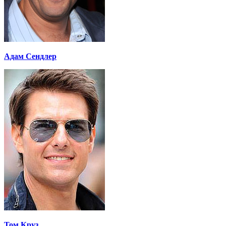
Адам Сендлер
Том Круз