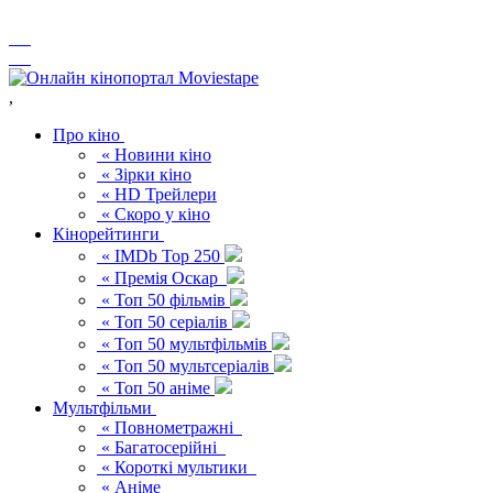
,
Про кіно
« Новини кіно
« Зірки кіно
« HD Трейлери
« Скоро у кіно
Кінорейтинги
« IMDb Top 250
« Премія Оскар
« Топ 50 фільмів
« Топ 50 серіалів
« Топ 50 мультфільмів
« Топ 50 мультсеріалів
« Топ 50 аніме
Мультфільми
« Повнометражні
« Багатосерійні
« Короткі мультики
« Аніме