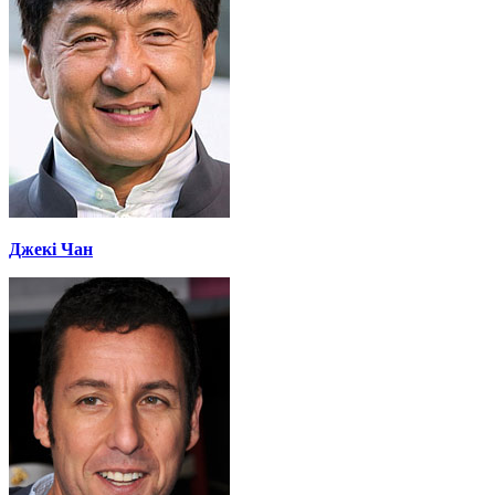
Джекі Чан