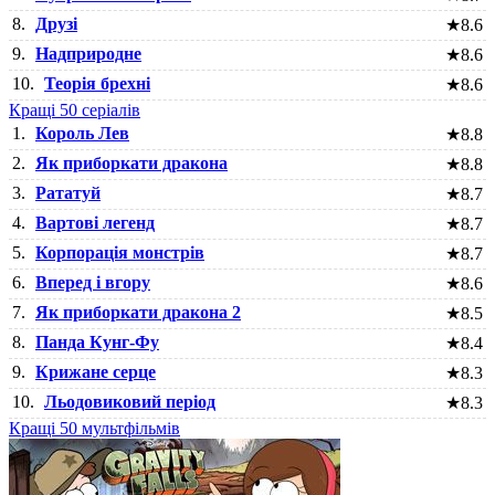
8.
Друзі
★
8.6
9.
Надприродне
★
8.6
10.
Теорія брехні
★
8.6
Кращі 50 серіалів
1.
Король Лев
★
8.8
2.
Як приборкати дракона
★
8.8
3.
Рататуй
★
8.7
4.
Вартові легенд
★
8.7
5.
Корпорація монстрів
★
8.7
6.
Вперед і вгору
★
8.6
7.
Як приборкати дракона 2
★
8.5
8.
Панда Кунг-Фу
★
8.4
9.
Крижане серце
★
8.3
10.
Льодовиковий період
★
8.3
Кращі 50 мультфільмів