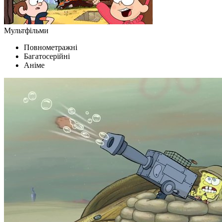
Мультфільми
Повнометражні
Багатосерійні
Аніме