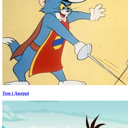
Том і Джеррі