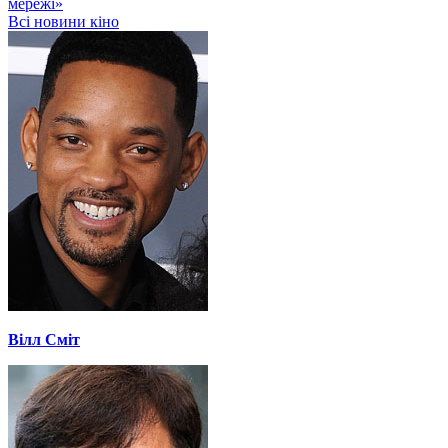
мережі»
Всі новини кіно
Вілл Сміт