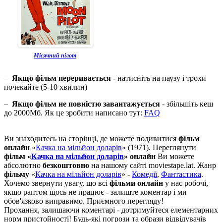
Місячний пілот
–
Якщо фільм переривається
- натисніть на паузу і трохи
почекайте (5-10 хвилин)
–
Якщо фільм не повністю завантажується
- збільшіть кеш
до 2000Мб. Як це зробити написано тут:
FAQ
Ви знаходитесь на сторінці, де можете подивитися
фільм
онлайн
«
Качка на мільйон доларів
» (1971). Переглянути
фільм «
Качка на мільйон доларів
» онлайн
Ви можете
абсолютно
безкоштовно
на нашому сайті moviestape.lat. Жанр
фільму
«
Качка на мільйон доларів
» -
Комедії
,
Фантастика
.
Хочемо звернути увагу, що всі
фільми онлайн
у нас робочі,
якщо раптом щось не працює - залиште коментар і ми
обов'язково виправимо. Приємного перегляду!
Прохання, залишаючи коментарі - дотримуйтеся елементарних
норм пристойності! Будь-які погрози та образи відвідувачів