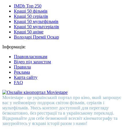
IMDb Top 250
Кращі 50 фільмів
Кращі 50 серіалів
Кращі 50 мультфільмів
Кращі 50 мультсеріалів
Кращі 50 аніме
Володарі Премії Оскар
Інформація:
Правовласникам
Відео під захистом
Правила
Реклама
Карта сайту
FAQ
Moviestape - це український портал про кіно, який запрошує
вас у неймовірну подорож світом фільмів, серіалів і
мультфільмів. Увесь контент доступний для перегляду
безкоштовно, без реєстрації та в українському перекладі.
Відкривайте для себе безмежний всесвіт кінематографу та
занурюйтесь у яскраві історії разом з нами!