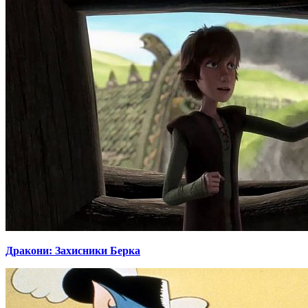
Дракони: Захисники Берка