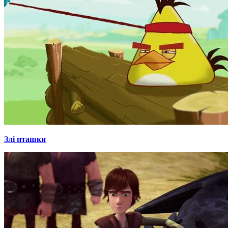
Злі пташки