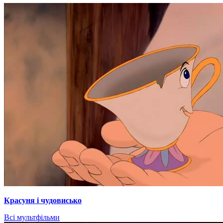
Красуня і чудовисько
Всі мультфільми