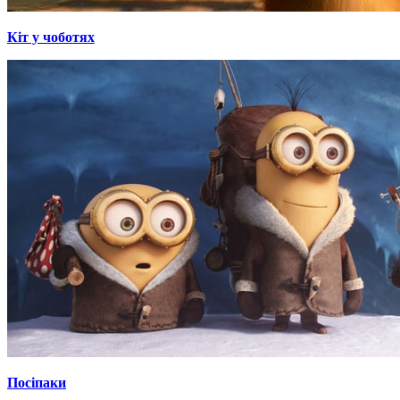
Кіт у чоботях
Посіпаки