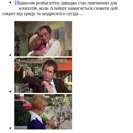
10
шансом розбагатіти, швидко стає причиною для
клопотів, коли Альберт намагається сховати цей
секрет від уряду та заздрісного сусіда …