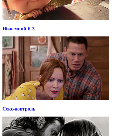
Нікчемний Я 3
Секс-контроль