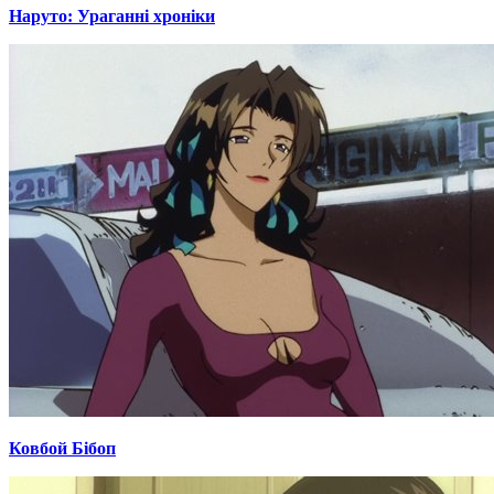
Наруто: Ураганні хроніки
Ковбой Бібоп