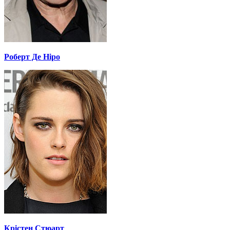
Роберт Де Ніро
Крістен Стюарт