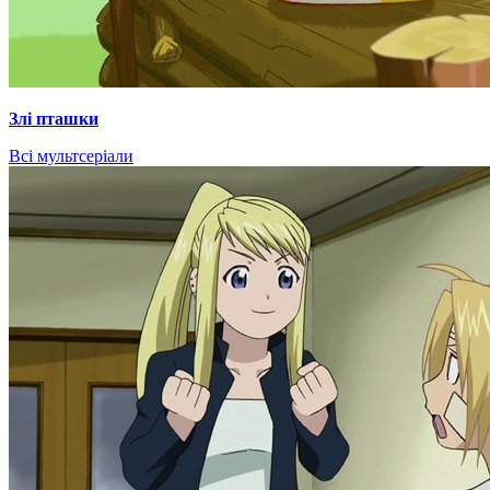
Злі пташки
Всі мультсеріали