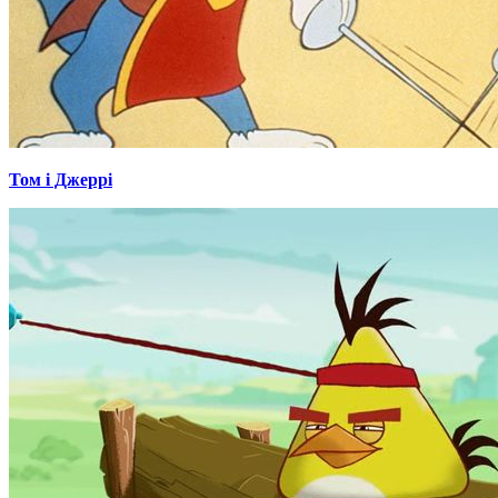
Том і Джеррі