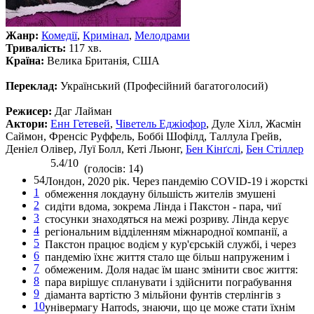
Жанр:
Комедії
,
Кримінал
,
Мелодрами
Тривалість:
117 хв.
Країна:
Велика Британія, США
Переклад:
Український (Професійний багатоголосий)
Режисер:
Даг Лайман
Актори:
Енн Гетевей
,
Чіветель Еджіофор
, Дуле Хілл, Жасмін
Саймон, Френсіс Руффель, Боббі Шофілд, Таллула Грейв,
Деніел Олівер, Луї Болл, Кеті Льюнг,
Бен Кінґслі
,
Бен Стіллер
5.4/10
(голосів: 14)
54
Лондон, 2020 рік. Через пандемію COVID-19 і жорсткі
1
обмеження локдауну більшість жителів змушені
2
сидіти вдома, зокрема Лінда і Пакстон - пара, чиї
3
стосунки знаходяться на межі розриву. Лінда керує
4
регіональним відділенням міжнародної компанії, а
5
Пакстон працює водієм у кур'єрській службі, і через
6
пандемію їхнє життя стало ще більш напруженим і
7
обмеженим. Доля надає їм шанс змінити своє життя:
8
пара вирішує спланувати і здійснити пограбування
9
діаманта вартістю 3 мільйони фунтів стерлінгів з
10
універмагу Harrods, знаючи, що це може стати їхнім