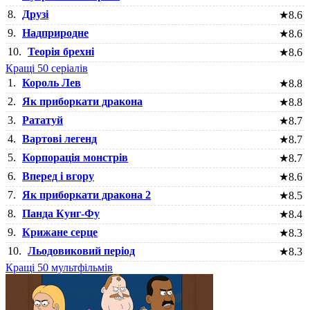
8.
Друзі
★
8.6
9.
Надприродне
★
8.6
10.
Теорія брехні
★
8.6
Кращі 50 серіалів
1.
Король Лев
★
8.8
2.
Як приборкати дракона
★
8.8
3.
Рататуй
★
8.7
4.
Вартові легенд
★
8.7
5.
Корпорація монстрів
★
8.7
6.
Вперед і вгору
★
8.6
7.
Як приборкати дракона 2
★
8.5
8.
Панда Кунг-Фу
★
8.4
9.
Крижане серце
★
8.3
10.
Льодовиковий період
★
8.3
Кращі 50 мультфільмів