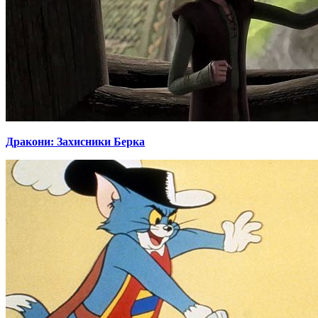
Дракони: Захисники Берка