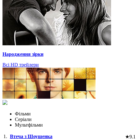
Народження зірки
Всі HD трейлери
Фільми
Серіали
Мультфільми
1.
Втеча з Шоушенка
★
9.1