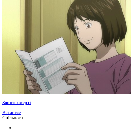
Зошит смерті
Всі аніме
Cпільнота
...