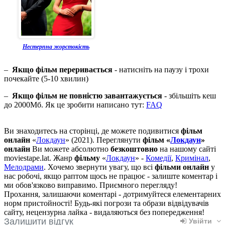
Нестерпна жорстокість
–
Якщо фільм переривається
- натисніть на паузу і трохи
почекайте (5-10 хвилин)
–
Якщо фільм не повністю завантажується
- збільшіть кеш
до 2000Мб. Як це зробити написано тут:
FAQ
Ви знаходитесь на сторінці, де можете подивитися
фільм
онлайн
«
Локдаун
» (2021). Переглянути
фільм «
Локдаун
»
онлайн
Ви можете абсолютно
безкоштовно
на нашому сайті
moviestape.lat. Жанр
фільму
«
Локдаун
» -
Комедії
,
Кримінал
,
Мелодрами
. Хочемо звернути увагу, що всі
фільми онлайн
у
нас робочі, якщо раптом щось не працює - залиште коментар і
ми обов'язково виправимо. Приємного перегляду!
Прохання, залишаючи коментарі - дотримуйтеся елементарних
норм пристойності! Будь-які погрози та образи відвідувачів
сайту, нецензурна лайка - видаляються без попередження!