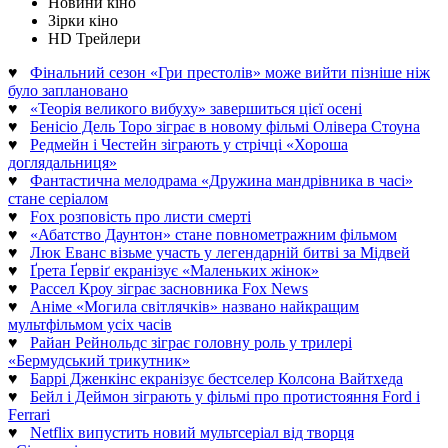
Новини кіно
Зірки кіно
HD Трейлери
♥
Фінальний сезон «Гри престолів» може вийти пізніше ніж
було заплановано
♥
«Теорія великого вибуху» завершиться цієї осені
♥
Бенісіо Дель Торо зіграє в новому фільмі Олівера Стоуна
♥
Редмейн і Честейн зіграють у стрічці «Хороша
доглядальниця»
♥
Фантастична мелодрама «Дружина мандрівника в часі»
стане серіалом
♥
Fox розповість про листи смерті
♥
«Абатство Даунтон» стане повнометражним фільмом
♥
Люк Еванс візьме участь у легендарній битві за Мідвей
♥
Ґрета Ґервіґ екранізує «Маленьких жінок»
♥
Рассел Кроу зіграє засновника Fox News
♥
Аніме «Могила світлячків» названо найкращим
мультфільмом усіх часів
♥
Райан Рейнольдс зіграє головну роль у трилері
«Бермудський трикутник»
♥
Баррі Дженкінс екранізує бестселер Колсона Вайтхеда
♥
Бейл і Деймон зіграють у фільмі про протистояння Ford і
Ferrari
♥
Netflix випустить новий мультсеріал від творця