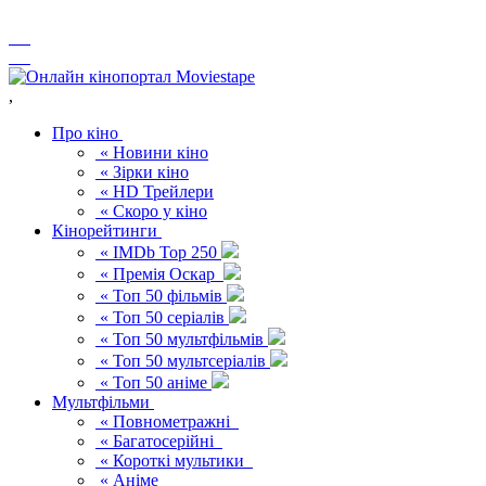
,
Про кіно
« Новини кіно
« Зірки кіно
« HD Трейлери
« Скоро у кіно
Кінорейтинги
« IMDb Top 250
« Премія Оскар
« Топ 50 фільмів
« Топ 50 серіалів
« Топ 50 мультфільмів
« Топ 50 мультсеріалів
« Топ 50 аніме
Мультфільми
« Повнометражні
« Багатосерійні
« Короткі мультики
« Аніме