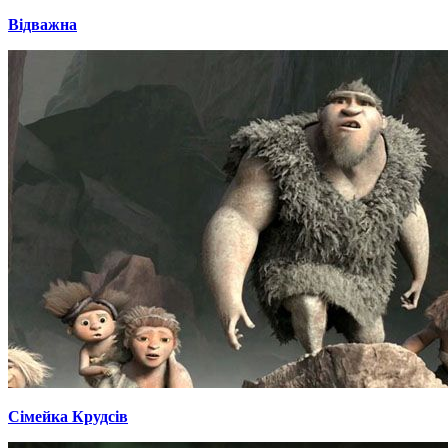
Відважна
Сімейка Крудсів