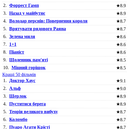
2.
Форрест Гамп
★
8.9
3.
Назад у майбутнє
★
8.9
4.
Володар перснів: Повернення короля
★
8.7
5.
Врятувати рядового Раяна
★
8.7
6.
Зелена миля
★
8.6
7.
1+1
★
8.6
8.
Піаніст
★
8.6
9.
Щоденник пам'яті
★
8.5
10.
Міцний горішок
★
8.5
Кращі 50 фільмів
1.
Доктор Хаус
★
9.1
2.
Альф
★
9.0
3.
Шерлок
★
8.9
4.
Пуститися берега
★
8.9
5.
Теорія великого вибуху
★
8.7
6.
Коломбо
★
8.7
7.
Пуаро Агати Крісті
★
8.7