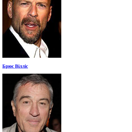
Брюс Вілліс