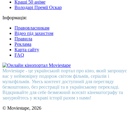
Кращі 50 аніме
Володарі Премії Оскар
Інформація:
Правовласникам
Відео під захистом
Правила
Реклама
Карта сайту
FAQ
Moviestape - це український портал про кіно, який запрошує
вас у неймовірну подорож світом фільмів, серіалів і
мультфільмів. Увесь контент доступний для перегляду
безкоштовно, без реєстрації та в українському перекладі.
Відкривайте для себе безмежний всесвіт кінематографу та
занурюйтесь у яскраві історії разом з нами!
© Moviestape, 2026