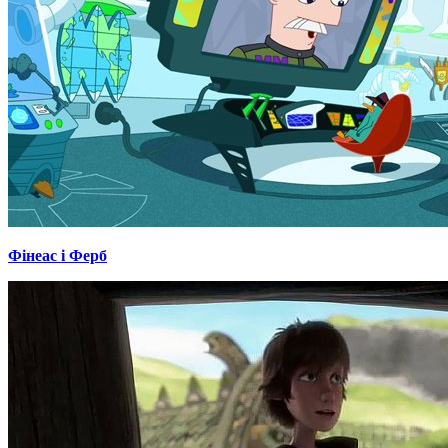
Фінеас і Ферб