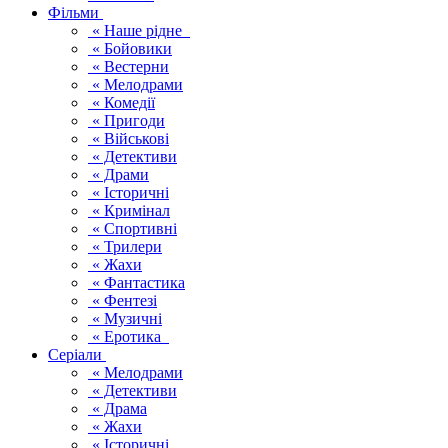
Фільми
« Наше рідне
« Бойовики
« Вестерни
« Мелодрами
« Комедії
« Пригоди
« Військові
« Детективи
« Драми
« Історичні
« Кримінал
« Спортивні
« Трилери
« Жахи
« Фантастика
« Фентезі
« Музичні
« Еротика
Серіали
« Мелодрами
« Детективи
« Драма
« Жахи
« Історичні