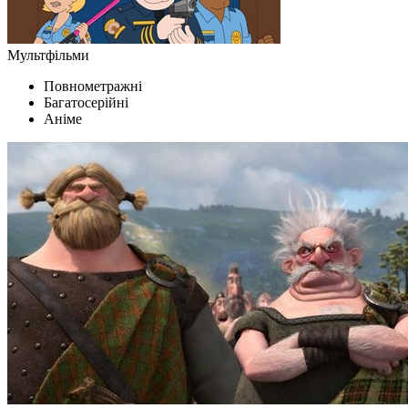
Мультфільми
Повнометражні
Багатосерійні
Аніме