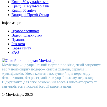
Кращі 50 мультфільмів
Кращі 50 мультсеріалів
Кращі 50 аніме
Володарі Премії Оскар
Інформація:
Правовласникам
Відео під захистом
Правила
Реклама
Карта сайту
FAQ
Moviestape - це український портал про кіно, який запрошує
вас у неймовірну подорож світом фільмів, серіалів і
мультфільмів. Увесь контент доступний для перегляду
безкоштовно, без реєстрації та в українському перекладі.
Відкривайте для себе безмежний всесвіт кінематографу та
занурюйтесь у яскраві історії разом з нами!
© Moviestape, 2026