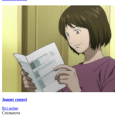
Зошит смерті
Всі аніме
Cпільнота