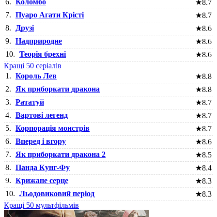
6.
Коломбо
★
8.7
7.
Пуаро Агати Крісті
★
8.7
8.
Друзі
★
8.6
9.
Надприродне
★
8.6
10.
Теорія брехні
★
8.6
Кращі 50 серіалів
1.
Король Лев
★
8.8
2.
Як приборкати дракона
★
8.8
3.
Рататуй
★
8.7
4.
Вартові легенд
★
8.7
5.
Корпорація монстрів
★
8.7
6.
Вперед і вгору
★
8.6
7.
Як приборкати дракона 2
★
8.5
8.
Панда Кунг-Фу
★
8.4
9.
Крижане серце
★
8.3
10.
Льодовиковий період
★
8.3
Кращі 50 мультфільмів