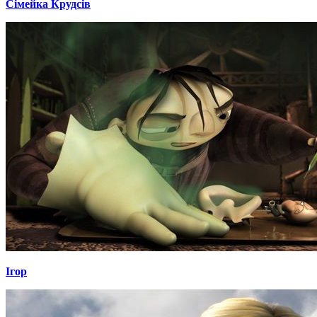
Сімейка Крудсів
Ігор