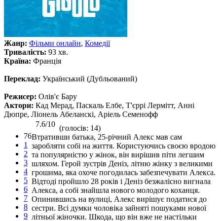
Жанр:
Фільми онлайн
,
Комедії
Тривалість:
93 хв.
Країна:
Франція
Переклад:
Український (Дубльований)
Режисер:
Олів'є Бару
Актори:
Кад Мерад, Паскаль Елбе, Т'єррі Лермітт, Анні
Дюпре, Ліонель Абеланскі, Аріель Семенофф
7.6/10
(голосів: 14)
76
Втративши батька, 25-річний Алекс мав сам
1
заробляти собі на життя. Користуючись своєю вродою
2
та популярністю у жінок, він вирішив піти легшим
3
шляхом. Герой зустрів Деніз, літню жінку з великими
4
грошима, яка охоче погодилась забезпечувати Алекса.
5
Відтоді пройшло 28 років і Деніз безжалісно вигнала
6
Алекса, а собі знайшла нового молодого коханця.
7
Опинившись на вулиці, Алекс вирішує податися до
8
сестри. Всі думки чоловіка зайняті пошуками нової
9
літньої жіночки. Шкода, що він вже не настільки