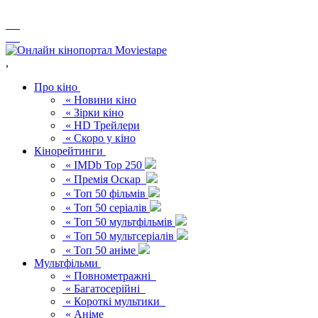
,
Про кіно
« Новини кіно
« Зірки кіно
« HD Трейлери
« Скоро у кіно
Кінорейтинги
« IMDb Top 250
« Премія Оскар
« Топ 50 фільмів
« Топ 50 серіалів
« Топ 50 мультфільмів
« Топ 50 мультсеріалів
« Топ 50 аніме
Мультфільми
« Повнометражні
« Багатосерійні
« Короткі мультики
« Аніме