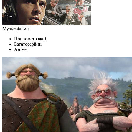
Мультфільми
Повнометражні
Багатосерійні
Аніме