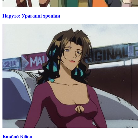
Наруто: Ураганні хроніки
Ковбой Бібоп