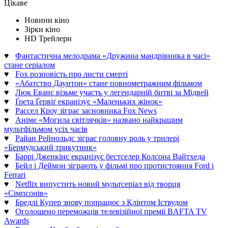
Цікаве
Новини кіно
Зірки кіно
HD Трейлери
♥
Фантастична мелодрама «Дружина мандрівника в часі»
стане серіалом
♥
Fox розповість про листи смерті
♥
«Абатство Даунтон» стане повнометражним фільмом
♥
Люк Еванс візьме участь у легендарній битві за Мідвей
♥
Ґрета Ґервіґ екранізує «Маленьких жінок»
♥
Рассел Кроу зіграє засновника Fox News
♥
Аніме «Могила світлячків» названо найкращим
мультфільмом усіх часів
♥
Райан Рейнольдс зіграє головну роль у трилері
«Бермудський трикутник»
♥
Баррі Дженкінс екранізує бестселер Колсона Вайтхеда
♥
Бейл і Деймон зіграють у фільмі про протистояння Ford і
Ferrari
♥
Netflix випустить новий мультсеріал від творця
«Сімпсонів»
♥
Бредлі Купер знову попрацює з Клінтом Іствудом
♥
Оголошено переможців телевізійної премії BAFTA TV
Awards