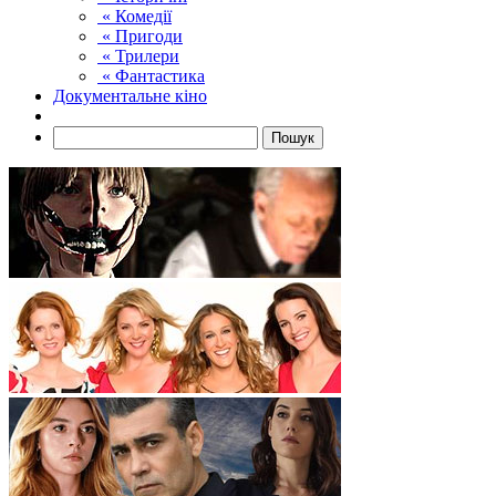
« Комедії
« Пригоди
« Трилери
« Фантастика
Документальне кіно
Пошук