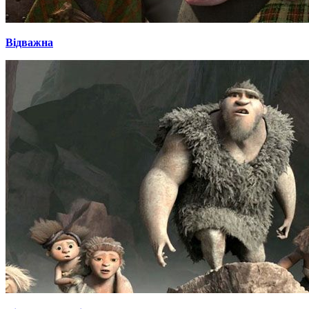
Відважна