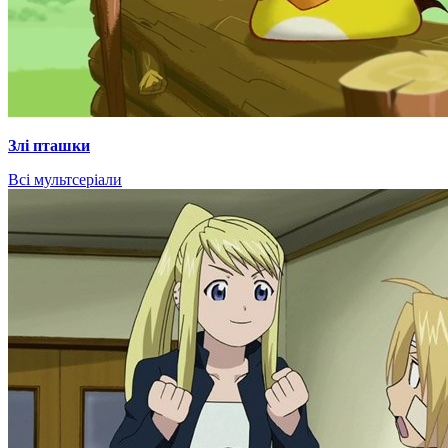
Злі пташки
Всі мультсеріали