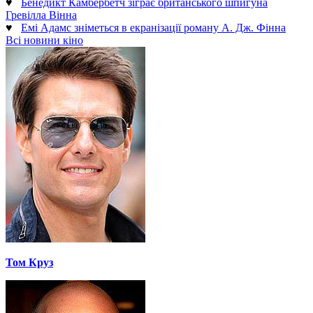
♥
Бенедикт Камбербетч зіграє британського шпигуна
Гревілла Вінна
♥
Емі Адамс зніметься в екранізації роману А. Дж. Фінна
Всі новини кіно
Том Круз