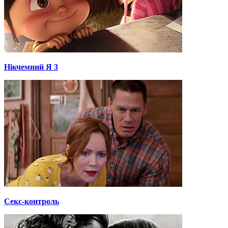
Нікчемний Я 3
Секс-контроль