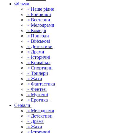
Фільми
« Наше рідне
« Бойовики
« Вестерни
« Мелодрами
« Комедії
« Пригоди
« Військові
« Детективи
« Драми
« Історичні
« Кримінал
« Спортивні
« Трилери
« Жахи
« Фантастика
« Фентезі
« Музичні
« Еротика
Серіали
« Мелодрами
« Детективи
« Драма
« Жахи
« Історичні