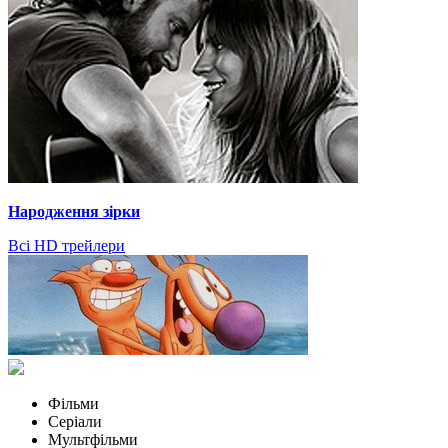
Народження зірки
Всі HD трейлери
Фільми
Серіали
Мультфільми