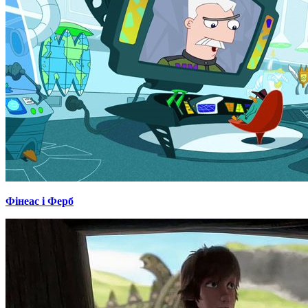
Фінеас і Ферб