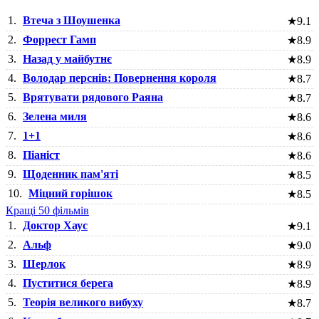
1.
Втеча з Шоушенка
★
9.1
2.
Форрест Гамп
★
8.9
3.
Назад у майбутнє
★
8.9
4.
Володар перснів: Повернення короля
★
8.7
5.
Врятувати рядового Раяна
★
8.7
6.
Зелена миля
★
8.6
7.
1+1
★
8.6
8.
Піаніст
★
8.6
9.
Щоденник пам'яті
★
8.5
10.
Міцний горішок
★
8.5
Кращі 50 фільмів
1.
Доктор Хаус
★
9.1
2.
Альф
★
9.0
3.
Шерлок
★
8.9
4.
Пуститися берега
★
8.9
5.
Теорія великого вибуху
★
8.7