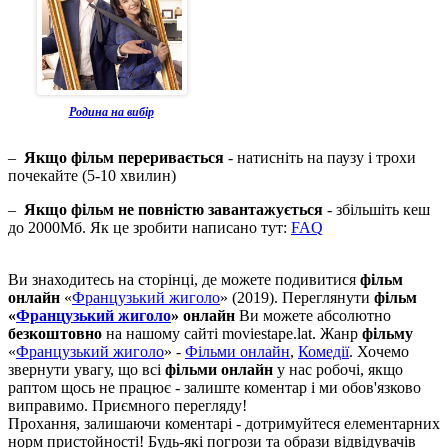
Родина на вибір
–
Якщо фільм переривається
- натисніть на паузу і трохи
почекайте (5-10 хвилин)
–
Якщо фільм не повністю завантажується
- збільшіть кеш
до 2000Мб. Як це зробити написано тут:
FAQ
Ви знаходитесь на сторінці, де можете подивитися
фільм
онлайн
«
Французький жиголо
» (2019). Переглянути
фільм
«
Французький жиголо
» онлайн
Ви можете абсолютно
безкоштовно
на нашому сайті moviestape.lat. Жанр
фільму
«
Французький жиголо
» -
Фільми онлайн
,
Комедії
. Хочемо
звернути увагу, що всі
фільми онлайн
у нас робочі, якщо
раптом щось не працює - залиште коментар і ми обов'язково
виправимо. Приємного перегляду!
Прохання, залишаючи коментарі - дотримуйтеся елементарних
норм пристойності! Будь-які погрози та образи відвідувачів