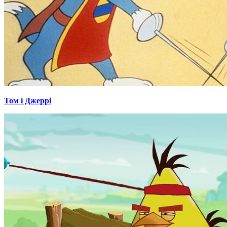
Том і Джеррі