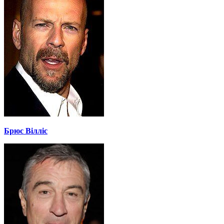
Брюс Вілліс