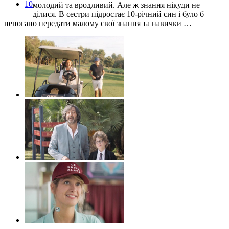
10
молодий та вродливий. Але ж знання нікуди не
ділися. В сестри підростає 10-річний син і було б
непогано передати малому свої знання та навички …