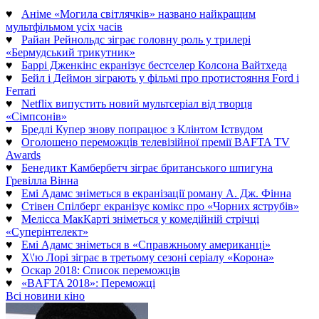
♥
Аніме «Могила світлячків» названо найкращим
мультфільмом усіх часів
♥
Райан Рейнольдс зіграє головну роль у трилері
«Бермудський трикутник»
♥
Баррі Дженкінс екранізує бестселер Колсона Вайтхеда
♥
Бейл і Деймон зіграють у фільмі про протистояння Ford і
Ferrari
♥
Netflix випустить новий мультсеріал від творця
«Сімпсонів»
♥
Бредлі Купер знову попрацює з Клінтом Іствудом
♥
Оголошено переможців телевізійної премії BAFTA TV
Awards
♥
Бенедикт Камбербетч зіграє британського шпигуна
Гревілла Вінна
♥
Емі Адамс зніметься в екранізації роману А. Дж. Фінна
♥
Стівен Спілберг екранізує комікс про «Чорних яструбів»
♥
Мелісса МакКарті зніметься у комедійній стрічці
«Суперінтелект»
♥
Емі Адамс зніметься в «Справжньому американці»
♥
Х\'ю Лорі зіграє в третьому сезоні серіалу «Корона»
♥
Оскар 2018: Список переможців
♥
«BAFTA 2018»: Переможці
Всі новини кіно