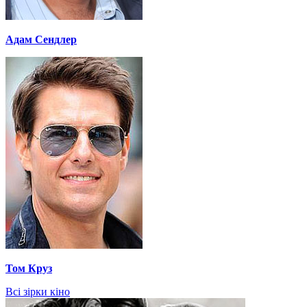
Адам Сендлер
Том Круз
Всі зірки кіно