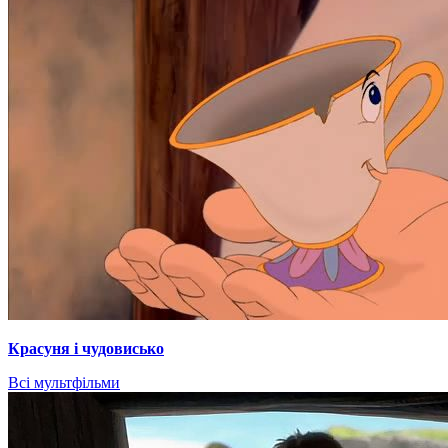
Красуня і чудовисько
Всі мультфільми