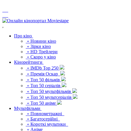
,
Про кіно
« Новини кіно
« Зірки кіно
« HD Трейлери
« Скоро у кіно
Кінорейтинги
« IMDb Top 250
« Премія Оскар
« Топ 50 фільмів
« Топ 50 серіалів
« Топ 50 мультфільмів
« Топ 50 мультсеріалів
« Топ 50 аніме
Мультфільми
« Повнометражні
« Багатосерійні
« Короткі мультики
« Аніме