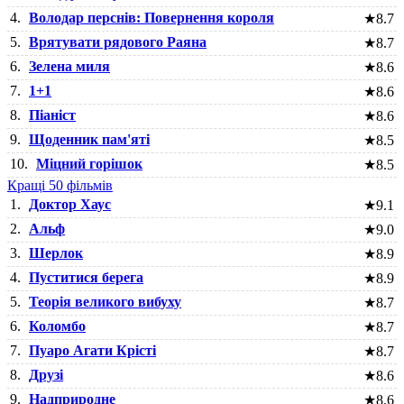
4.
Володар перснів: Повернення короля
★
8.7
5.
Врятувати рядового Раяна
★
8.7
6.
Зелена миля
★
8.6
7.
1+1
★
8.6
8.
Піаніст
★
8.6
9.
Щоденник пам'яті
★
8.5
10.
Міцний горішок
★
8.5
Кращі 50 фільмів
1.
Доктор Хаус
★
9.1
2.
Альф
★
9.0
3.
Шерлок
★
8.9
4.
Пуститися берега
★
8.9
5.
Теорія великого вибуху
★
8.7
6.
Коломбо
★
8.7
7.
Пуаро Агати Крісті
★
8.7
8.
Друзі
★
8.6
9.
Надприродне
★
8.6