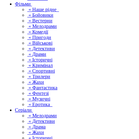
Фільми
« Наше рідне
« Бойовики
« Вестерни
« Мелодрами
« Комедії
« Пригоди
« Військові
« Детективи
« Драми
« Історичні
« Кримінал
« Спортивні
« Трилери
« Жахи
« Фантастика
« Фентезі
« Музичні
« Еротика
Серіали
« Мелодрами
« Детективи
« Драма
« Жахи
« Історичні