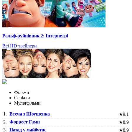
Ральф-руйнівник 2: Інтернетрі
Всі HD трейлери
Фільми
Серіали
Мультфільми
1.
Втеча з Шоушенка
★
9.1
2.
Форрест Гамп
★
8.9
3.
Назад у майбутнє
★
8.9