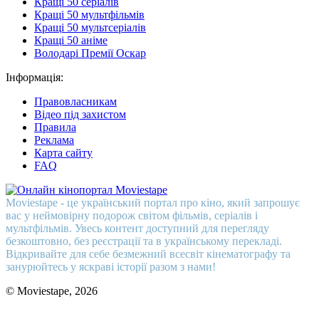
Кращі 50 серіалів
Кращі 50 мультфільмів
Кращі 50 мультсеріалів
Кращі 50 аніме
Володарі Премії Оскар
Інформація:
Правовласникам
Відео під захистом
Правила
Реклама
Карта сайту
FAQ
Moviestape - це український портал про кіно, який запрошує
вас у неймовірну подорож світом фільмів, серіалів і
мультфільмів. Увесь контент доступний для перегляду
безкоштовно, без реєстрації та в українському перекладі.
Відкривайте для себе безмежний всесвіт кінематографу та
занурюйтесь у яскраві історії разом з нами!
© Moviestape, 2026