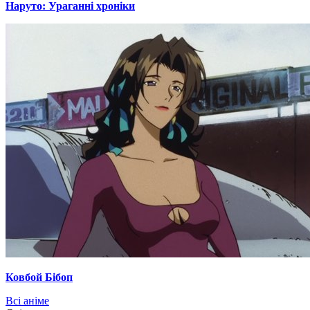
Наруто: Ураганні хроніки
Ковбой Бібоп
Всі аніме