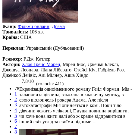
Жанр:
Фільми онлайн
,
Драма
Тривалість:
106 хв.
Країна:
США
Переклад:
Український (Дубльований)
Режисер:
Р.Дж. Катлер
Актори:
Хлоя Грейс Морец
, Мірей Інос, Джеймі Блеклі,
Джошуа Леонард, Ліана Ліберато, Стейсі Кіч, Габріель Роз,
Джейкоб Дейвіс, Алі Мілнер, Аїша Хіндс
7.8/10
(голосів: 411)
78
Екранізація однойменного роману Гейл Форман. Мія -
1
талановита дівчина, закохана в класичну музику, в
2
свою віолончель і рокера Адама. Але після
3
автокатастрофи Мія опиняється в комі. Поки тіло
4
дівчини лежить у лікарні, її душа повинна вирішити,
5
чи хоче вона жити далі або ж краще відправитися в
6
інший світ услід за своїми рідними ...
7
8