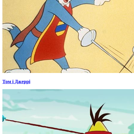
Том і Джеррі