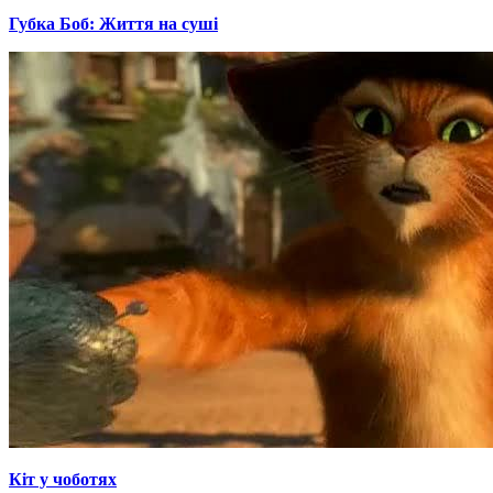
Губка Боб: Життя на суші
Кіт у чоботях