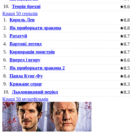
10.
Теорія брехні
★
8.6
Кращі 50 серіалів
1.
Король Лев
★
8.8
2.
Як приборкати дракона
★
8.8
3.
Рататуй
★
8.7
4.
Вартові легенд
★
8.7
5.
Корпорація монстрів
★
8.7
6.
Вперед і вгору
★
8.6
7.
Як приборкати дракона 2
★
8.5
8.
Панда Кунг-Фу
★
8.4
9.
Крижане серце
★
8.3
10.
Льодовиковий період
★
8.3
Кращі 50 мультфільмів