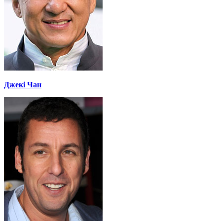
Джекі Чан