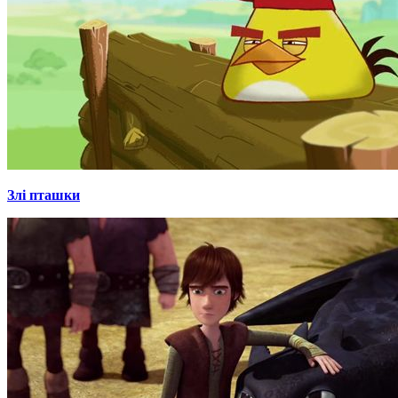
Злі пташки