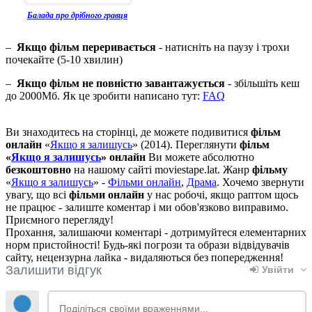
Балада про дрібного гравця
–
Якщо фільм переривається
- натисніть на паузу і трохи
почекайте (5-10 хвилин)
–
Якщо фільм не повністю завантажується
- збільшіть кеш
до 2000Мб. Як це зробити написано тут:
FAQ
Ви знаходитесь на сторінці, де можете подивитися
фільм
онлайн
«
Якщо я залишусь
» (2014). Переглянути
фільм
«
Якщо я залишусь
» онлайн
Ви можете абсолютно
безкоштовно
на нашому сайті moviestape.lat. Жанр
фільму
«
Якщо я залишусь
» -
Фільми онлайн
,
Драма
. Хочемо звернути
увагу, що всі
фільми онлайн
у нас робочі, якщо раптом щось
не працює - залиште коментар і ми обов'язково виправимо.
Приємного перегляду!
Прохання, залишаючи коментарі - дотримуйтеся елементарних
норм пристойності! Будь-які погрози та образи відвідувачів
сайту, нецензурна лайка - видаляються без попередження!