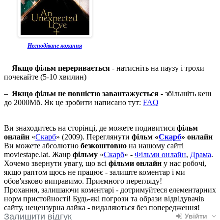
Несподіване кохання
–
Якщо фільм переривається
- натисніть на паузу і трохи
почекайте (5-10 хвилин)
–
Якщо фільм не повністю завантажується
- збільшіть кеш
до 2000Мб. Як це зробити написано тут:
FAQ
Ви знаходитесь на сторінці, де можете подивитися
фільм
онлайн
«
Скарб
» (2009). Переглянути
фільм «
Скарб
» онлайн
Ви можете абсолютно
безкоштовно
на нашому сайті
moviestape.lat. Жанр
фільму
«
Скарб
» -
Фільми онлайн
,
Драма
.
Хочемо звернути увагу, що всі
фільми онлайн
у нас робочі,
якщо раптом щось не працює - залиште коментар і ми
обов'язково виправимо. Приємного перегляду!
Прохання, залишаючи коментарі - дотримуйтеся елементарних
норм пристойності! Будь-які погрози та образи відвідувачів
сайту, нецензурна лайка - видаляються без попередження!