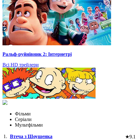
Ральф-руйнівник 2: Інтернетрі
Всі HD трейлери
Фільми
Серіали
Мультфільми
1.
Втеча з Шоушенка
★
9.1