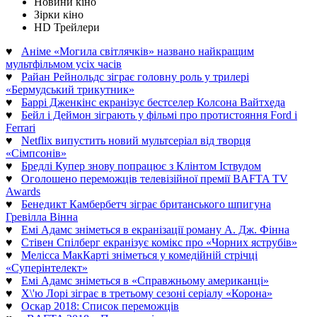
Новини кіно
Зірки кіно
HD Трейлери
♥
Аніме «Могила світлячків» названо найкращим
мультфільмом усіх часів
♥
Райан Рейнольдс зіграє головну роль у трилері
«Бермудський трикутник»
♥
Баррі Дженкінс екранізує бестселер Колсона Вайтхеда
♥
Бейл і Деймон зіграють у фільмі про протистояння Ford і
Ferrari
♥
Netflix випустить новий мультсеріал від творця
«Сімпсонів»
♥
Бредлі Купер знову попрацює з Клінтом Іствудом
♥
Оголошено переможців телевізійної премії BAFTA TV
Awards
♥
Бенедикт Камбербетч зіграє британського шпигуна
Гревілла Вінна
♥
Емі Адамс зніметься в екранізації роману А. Дж. Фінна
♥
Стівен Спілберг екранізує комікс про «Чорних яструбів»
♥
Мелісса МакКарті зніметься у комедійній стрічці
«Суперінтелект»
♥
Емі Адамс зніметься в «Справжньому американці»
♥
Х\'ю Лорі зіграє в третьому сезоні серіалу «Корона»
♥
Оскар 2018: Список переможців