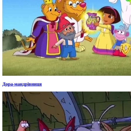
Дора-мандрівниця