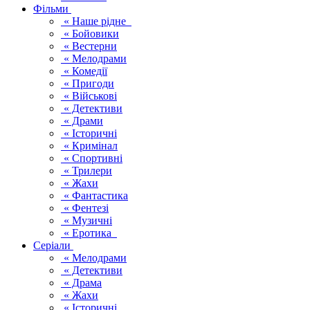
Фільми
« Наше рідне
« Бойовики
« Вестерни
« Мелодрами
« Комедії
« Пригоди
« Військові
« Детективи
« Драми
« Історичні
« Кримінал
« Спортивні
« Трилери
« Жахи
« Фантастика
« Фентезі
« Музичні
« Еротика
Серіали
« Мелодрами
« Детективи
« Драма
« Жахи
« Історичні