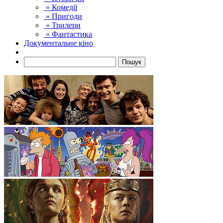
« Комедії
« Пригоди
« Трилери
« Фантастика
Документальне кіно
Пошук