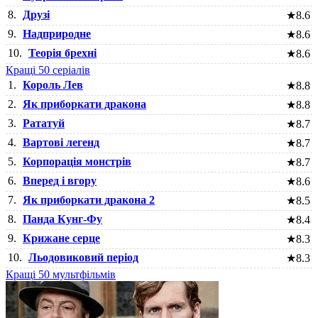
8.
Друзі
★
8.6
9.
Надприродне
★
8.6
10.
Теорія брехні
★
8.6
Кращі 50 серіалів
1.
Король Лев
★
8.8
2.
Як приборкати дракона
★
8.8
3.
Рататуй
★
8.7
4.
Вартові легенд
★
8.7
5.
Корпорація монстрів
★
8.7
6.
Вперед і вгору
★
8.6
7.
Як приборкати дракона 2
★
8.5
8.
Панда Кунг-Фу
★
8.4
9.
Крижане серце
★
8.3
10.
Льодовиковий період
★
8.3
Кращі 50 мультфільмів