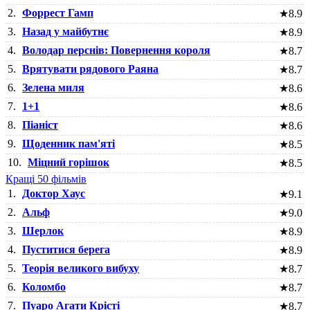
2.
Форрест Гамп
★
8.9
3.
Назад у майбутнє
★
8.9
4.
Володар перснів: Повернення короля
★
8.7
5.
Врятувати рядового Раяна
★
8.7
6.
Зелена миля
★
8.6
7.
1+1
★
8.6
8.
Піаніст
★
8.6
9.
Щоденник пам'яті
★
8.5
10.
Міцний горішок
★
8.5
Кращі 50 фільмів
1.
Доктор Хаус
★
9.1
2.
Альф
★
9.0
3.
Шерлок
★
8.9
4.
Пуститися берега
★
8.9
5.
Теорія великого вибуху
★
8.7
6.
Коломбо
★
8.7
7.
Пуаро Агати Крісті
★
8.7