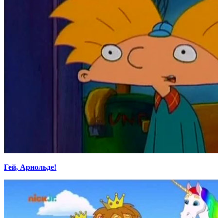
Гей, Арнольде!