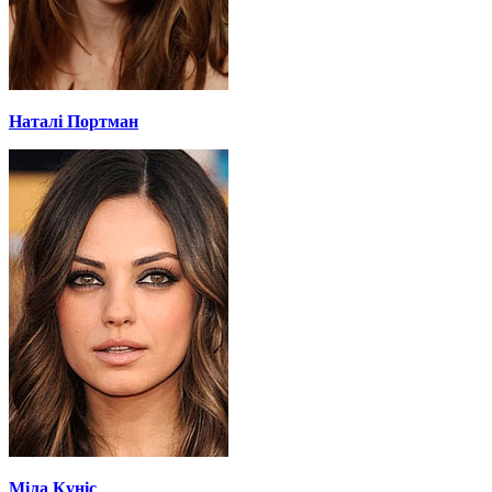
Наталі Портман
Міла Куніс