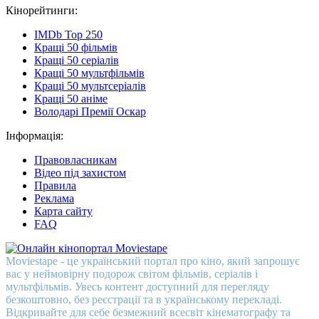
Кінорейтинги:
IMDb Top 250
Кращі 50 фільмів
Кращі 50 серіалів
Кращі 50 мультфільмів
Кращі 50 мультсеріалів
Кращі 50 аніме
Володарі Премії Оскар
Інформація:
Правовласникам
Відео під захистом
Правила
Реклама
Карта сайту
FAQ
Moviestape - це український портал про кіно, який запрошує
вас у неймовірну подорож світом фільмів, серіалів і
мультфільмів. Увесь контент доступний для перегляду
безкоштовно, без реєстрації та в українському перекладі.
Відкривайте для себе безмежний всесвіт кінематографу та