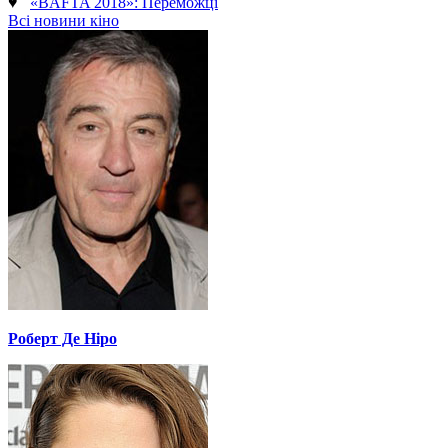
♥
«BAFTA 2018»: Переможці
Всі новини кіно
Роберт Де Ніро