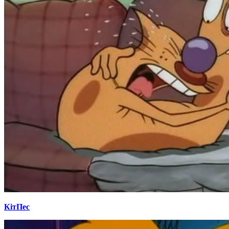
КітПес