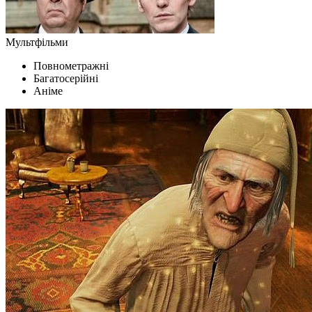
Мультфільми
Повнометражні
Багатосерійні
Аніме