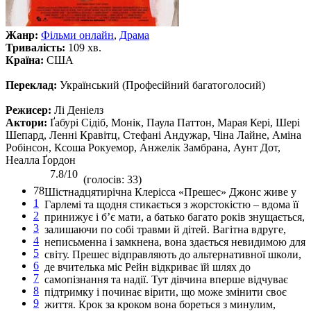
Жанр:
Фільми онлайн
,
Драма
Тривалість:
109 хв.
Країна:
США
Переклад:
Український (Професійний багатоголосий)
Режисер:
Лі Деніелз
Актори:
Ґабурі Сідіб, Монік, Паула Паттон, Марая Кері, Шері
Шепард, Ленні Кравітц, Стефані Андужар, Чіна Лайне, Аміна
Робінсон, Ксоша Рокуемор, Анжелік Замбрана, Аунт Дот,
Неалла Ґордон
7.8/10
(голосів: 33)
78
Шістнадцятирічна Клерісса «Прешес» Джонс живе у
1
Гарлемі та щодня стикається з жорстокістю – вдома її
2
принижує і б’є мати, а батько багато років знущається,
3
залишаючи по собі травми й дітей. Вагітна вдруге,
4
неписьменна і замкнена, вона здається невидимою для
5
світу. Прешес відправляють до альтернативної школи,
6
де вчителька міс Рейн відкриває їй шлях до
7
самопізнання та надії. Тут дівчина вперше відчуває
8
підтримку і починає вірити, що може змінити своє
9
життя. Крок за кроком вона бореться з минулим,