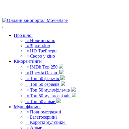
,
Про кіно
« Новини кіно
« Зірки кіно
« HD Трейлери
« Скоро у кіно
Кінорейтинги
« IMDb Top 250
« Премія Оскар
« Топ 50 фільмів
« Топ 50 серіалів
« Топ 50 мультфільмів
« Топ 50 мультсеріалів
« Топ 50 аніме
Мультфільми
« Повнометражні
« Багатосерійні
« Короткі мультики
« Аніме