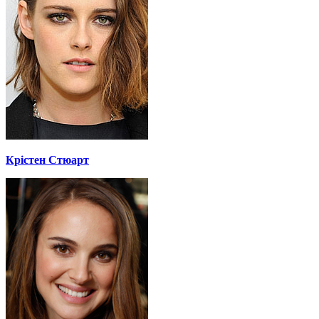
Крістен Стюарт