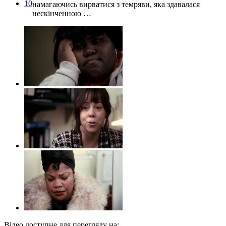
10
намагаючись вирватися з темряви, яка здавалася
нескінченною …
Відео доступне для перегляду на: