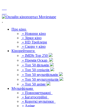
,
Про кіно
« Новини кіно
« Зірки кіно
« HD Трейлери
« Скоро у кіно
Кінорейтинги
« IMDb Top 250
« Премія Оскар
« Топ 50 фільмів
« Топ 50 серіалів
« Топ 50 мультфільмів
« Топ 50 мультсеріалів
« Топ 50 аніме
Мультфільми
« Повнометражні
« Багатосерійні
« Короткі мультики
« Аніме