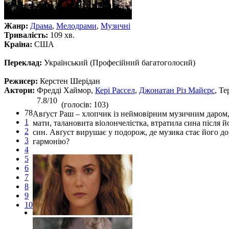
Жанр:
Драма
,
Мелодрами
,
Музичні
Тривалість:
109 хв.
Країна:
США
Переклад:
Український (Професійний багатоголосий)
Режисер:
Керстен Шерідан
Актори:
Фредді Хаймор,
Кері Рассел
,
Джонатан Різ Майєрс
, Т
7.8/10
(голосів: 103)
78
Авґуст Раш – хлопчик із неймовірним музичним даром, я
1
мати, талановита віолончелістка, втратила сина після й
2
син. Авґуст вирушає у подорож, де музика стає його до
3
гармонію?
4
5
6
7
8
9
10