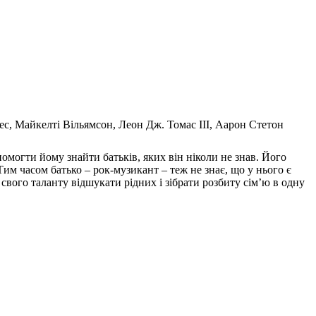
ес, Майкелті Вільямсон, Леон Дж. Томас III, Аарон Стетон
омогти йому знайти батьків, яких він ніколи не знав. Його
Тим часом батько – рок-музикант – теж не знає, що у нього є
свого таланту відшукати рідних і зібрати розбиту сім’ю в одну