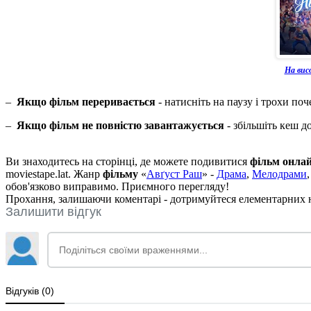
На вис
–
Якщо фільм переривається
- натисніть на паузу і трохи поч
–
Якщо фільм не повністю завантажується
- збільшіть кеш д
Ви знаходитесь на сторінці, де можете подивитися
фільм онла
moviestape.lat. Жанр
фільму
«
Авґуст Раш
» -
Драма
,
Мелодрами
обов'язково виправимо. Приємного перегляду!
Прохання, залишаючи коментарі - дотримуйтеся елементарних но