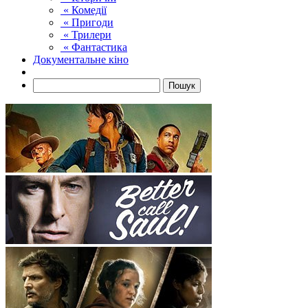
« Комедії
« Пригоди
« Трилери
« Фантастика
Документальне кіно
Пошук