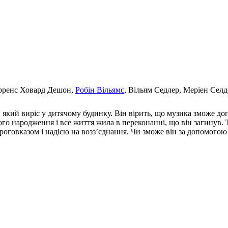
ерренс Ховард Дешон,
Робін Вільямс
, Вільям Седлер, Меріен Селд
кий виріс у дитячому будинку. Він вірить, що музика зможе доп
ого народження і все життя жила в переконанні, що він загинув. 
роговказом і надією на возз’єднання. Чи зможе він за допомогою 