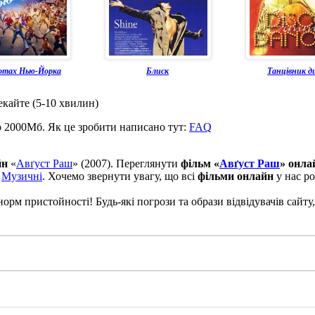
отах Нью-Йорка
Блиск
Танцівник д
екайте (5-10 хвилин)
о 2000Мб. Як це зробити написано тут:
FAQ
йн
«
Авґуст Раш
» (2007). Переглянути
фільм «
Авґуст Раш
» онла
,
Музичні
. Хочемо звернути увагу, що всі
фільми онлайн
у нас ро
рм пристойності! Будь-які погрози та образи відвідувачів сайту