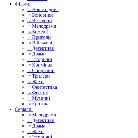
Фільми
« Наше рідне
« Бойовики
« Вестерни
« Мелодрами
« Комедії
« Пригоди
« Військові
« Детективи
« Драми
« Історичні
« Кримінал
« Спортивні
« Трилери
« Жахи
« Фантастика
« Фентезі
« Музичні
« Еротика
Серіали
« Мелодрами
« Детективи
« Драма
« Жахи
« Історичні