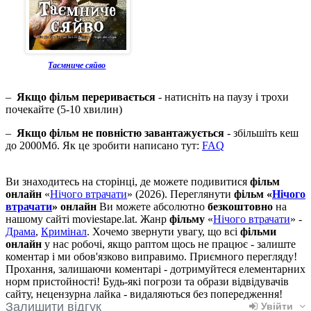
Таємниче сяйво
–
Якщо фільм переривається
- натисніть на паузу і трохи
почекайте (5-10 хвилин)
–
Якщо фільм не повністю завантажується
- збільшіть кеш
до 2000Мб. Як це зробити написано тут:
FAQ
Ви знаходитесь на сторінці, де можете подивитися
фільм
онлайн
«
Нічого втрачати
» (2026). Переглянути
фільм «
Нічого
втрачати
» онлайн
Ви можете абсолютно
безкоштовно
на
нашому сайті moviestape.lat. Жанр
фільму
«
Нічого втрачати
» -
Драма
,
Кримінал
. Хочемо звернути увагу, що всі
фільми
онлайн
у нас робочі, якщо раптом щось не працює - залиште
коментар і ми обов'язково виправимо. Приємного перегляду!
Прохання, залишаючи коментарі - дотримуйтеся елементарних
норм пристойності! Будь-які погрози та образи відвідувачів
сайту, нецензурна лайка - видаляються без попередження!