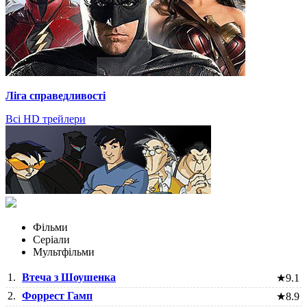
Ліга справедливості
Всі HD трейлери
Фільми
Серіали
Мультфільми
1.
Втеча з Шоушенка
★
9.1
2.
Форрест Гамп
★
8.9