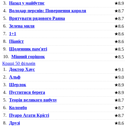
3.
Назад у майбутнє
★
8.9
4.
Володар перснів: Повернення короля
★
8.7
5.
Врятувати рядового Раяна
★
8.7
6.
Зелена миля
★
8.6
7.
1+1
★
8.6
8.
Піаніст
★
8.6
9.
Щоденник пам'яті
★
8.5
10.
Міцний горішок
★
8.5
Кращі 50 фільмів
1.
Доктор Хаус
★
9.1
2.
Альф
★
9.0
3.
Шерлок
★
8.9
4.
Пуститися берега
★
8.9
5.
Теорія великого вибуху
★
8.7
6.
Коломбо
★
8.7
7.
Пуаро Агати Крісті
★
8.7
8.
Друзі
★
8.6