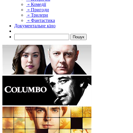
« Комедії
« Пригоди
« Трилери
« Фантастика
Документальне кіно
Пошук