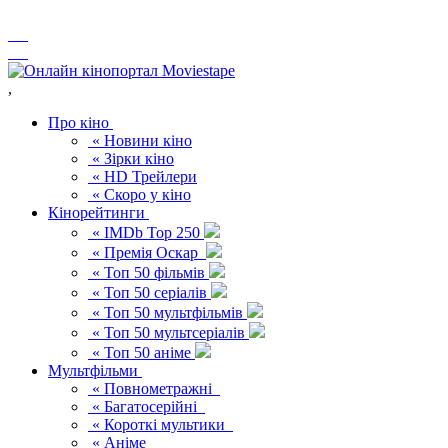
,
Про кіно
« Новини кіно
« Зірки кіно
« HD Трейлери
« Скоро у кіно
Кінорейтинги
« IMDb Top 250
« Премія Оскар
« Топ 50 фільмів
« Топ 50 серіалів
« Топ 50 мультфільмів
« Топ 50 мультсеріалів
« Топ 50 аніме
Мультфільми
« Повнометражні
« Багатосерійні
« Короткі мультики
« Аніме