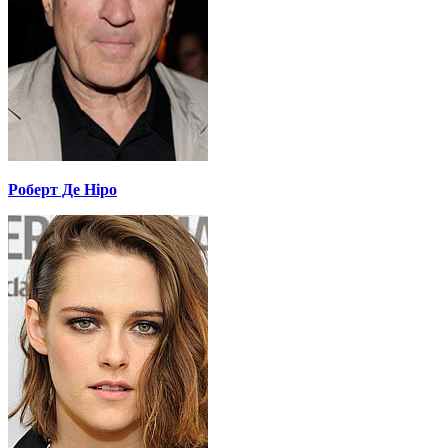
Роберт Де Ніро