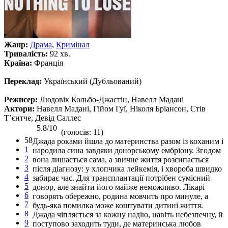
Жанр:
Драма
,
Кримінал
Тривалість:
92 хв.
Країна:
Франція
Переклад:
Український (Дубльований)
Режисер:
Людовік Кольбо-Джастін, Навелл Мадані
Актори:
Навелл Мадані, Гійом Гуї, Ніколя Бріансон, Стів
Т’єнтче, Девід Саллес
5.8/10
(голосів: 11)
58
Джада роками йшла до материнства разом із коханим і
1
народила сина завдяки донорському ембріону. Згодом
2
вона лишається сама, а звичне життя розсипається
3
після діагнозу: у хлопчика лейкемія, і хвороба швидко
4
забирає час. Для трансплантації потрібен сумісний
5
донор, але знайти його майже неможливо. Лікарі
6
говорять обережно, родина мовчить про минуле, а
7
будь-яка помилка може коштувати дитині життя.
8
Джада чіпляється за кожну надію, навіть небезпечну, й
9
поступово заходить туди, де материнська любов