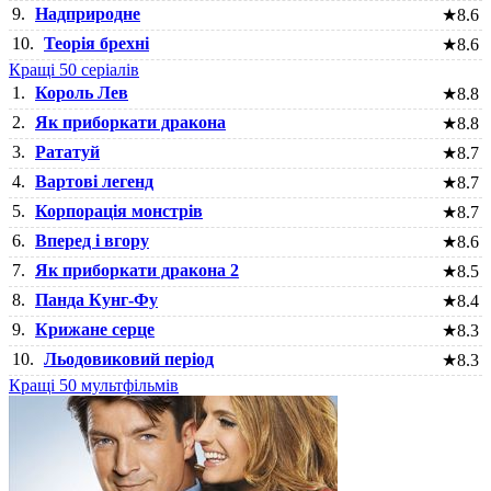
9.
Надприродне
★
8.6
10.
Теорія брехні
★
8.6
Кращі 50 серіалів
1.
Король Лев
★
8.8
2.
Як приборкати дракона
★
8.8
3.
Рататуй
★
8.7
4.
Вартові легенд
★
8.7
5.
Корпорація монстрів
★
8.7
6.
Вперед і вгору
★
8.6
7.
Як приборкати дракона 2
★
8.5
8.
Панда Кунг-Фу
★
8.4
9.
Крижане серце
★
8.3
10.
Льодовиковий період
★
8.3
Кращі 50 мультфільмів