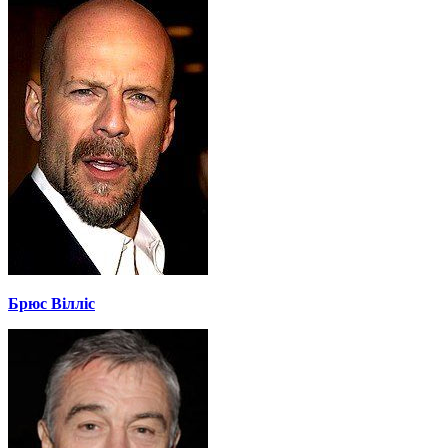
Брюс Вілліс