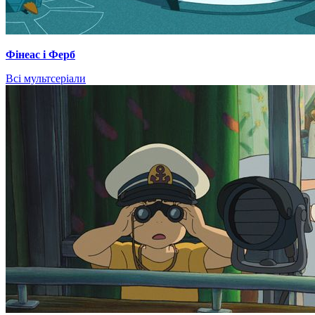
Фінеас і Ферб
Всі мультсеріали