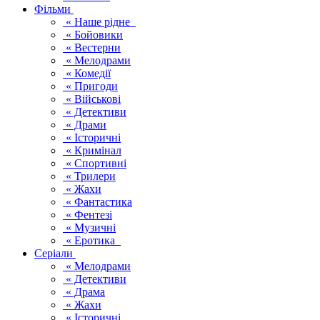
Фільми
« Наше рідне
« Бойовики
« Вестерни
« Мелодрами
« Комедії
« Пригоди
« Військові
« Детективи
« Драми
« Історичні
« Кримінал
« Спортивні
« Трилери
« Жахи
« Фантастика
« Фентезі
« Музичні
« Еротика
Серіали
« Мелодрами
« Детективи
« Драма
« Жахи
« Історичні