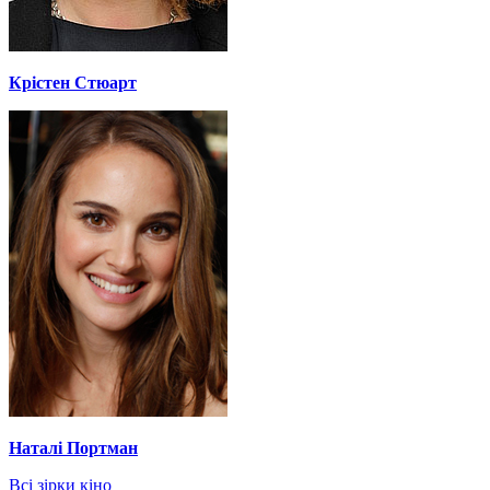
Крістен Стюарт
Наталі Портман
Всі зірки кіно