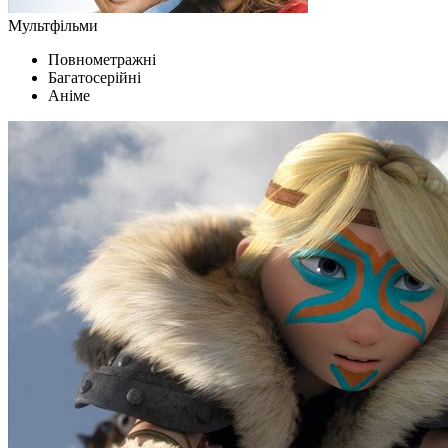
Мультфільми
Повнометражні
Багатосерійні
Аніме