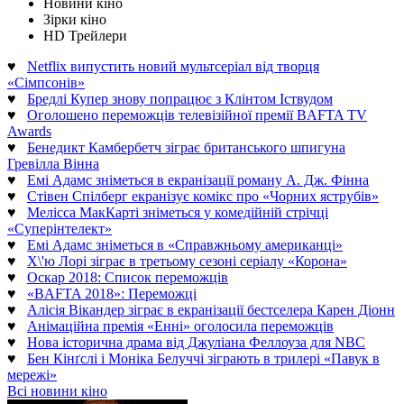
Новини кіно
Зірки кіно
HD Трейлери
♥
Netflix випустить новий мультсеріал від творця
«Сімпсонів»
♥
Бредлі Купер знову попрацює з Клінтом Іствудом
♥
Оголошено переможців телевізійної премії BAFTA TV
Awards
♥
Бенедикт Камбербетч зіграє британського шпигуна
Гревілла Вінна
♥
Емі Адамс зніметься в екранізації роману А. Дж. Фінна
♥
Стівен Спілберг екранізує комікс про «Чорних яструбів»
♥
Мелісса МакКарті зніметься у комедійній стрічці
«Суперінтелект»
♥
Емі Адамс зніметься в «Справжньому американці»
♥
Х\'ю Лорі зіграє в третьому сезоні серіалу «Корона»
♥
Оскар 2018: Список переможців
♥
«BAFTA 2018»: Переможці
♥
Алісія Вікандер зіграє в екранізації бестселера Карен Діонн
♥
Анімаційна премія «Енні» оголосила переможців
♥
Нова історична драма від Джуліана Феллоуза для NBC
♥
Бен Кінґслі і Моніка Белуччі зіграють в трилері «Павук в
мережі»
Всі новини кіно