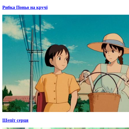
Рибка Поньо на кручі
Шепіт серця