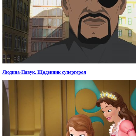
Людина-Павук. Щоденник супергероя