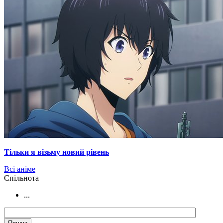
Тільки я візьму новий рівень
Всі аніме
Cпільнота
...