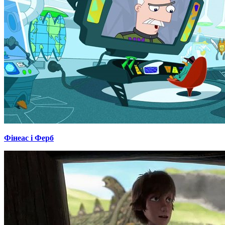
Фінеас і Ферб