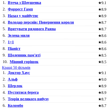
1.
Втеча з Шоушенка
★
9.1
2.
Форрест Гамп
★
8.9
3.
Назад у майбутнє
★
8.9
4.
Володар перснів: Повернення короля
★
8.7
5.
Врятувати рядового Раяна
★
8.7
6.
Зелена миля
★
8.6
7.
1+1
★
8.6
8.
Піаніст
★
8.6
9.
Щоденник пам'яті
★
8.5
10.
Міцний горішок
★
8.5
Кращі 50 фільмів
1.
Доктор Хаус
★
9.1
2.
Альф
★
9.0
3.
Шерлок
★
8.9
4.
Пуститися берега
★
8.9
5.
Теорія великого вибуху
★
8.7
6.
Коломбо
★
8.7