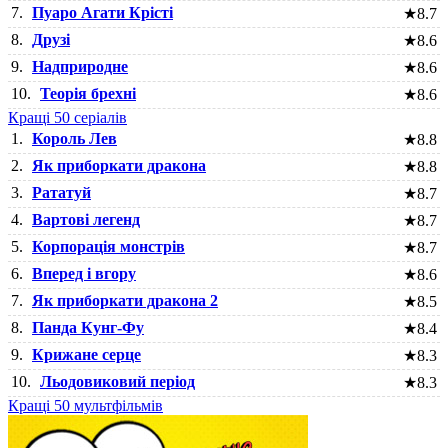
7.
Пуаро Агати Крісті
★
8.7
8.
Друзі
★
8.6
9.
Надприродне
★
8.6
10.
Теорія брехні
★
8.6
Кращі 50 серіалів
1.
Король Лев
★
8.8
2.
Як приборкати дракона
★
8.8
3.
Рататуй
★
8.7
4.
Вартові легенд
★
8.7
5.
Корпорація монстрів
★
8.7
6.
Вперед і вгору
★
8.6
7.
Як приборкати дракона 2
★
8.5
8.
Панда Кунг-Фу
★
8.4
9.
Крижане серце
★
8.3
10.
Льодовиковий період
★
8.3
Кращі 50 мультфільмів