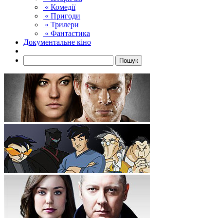
« Комедії
« Пригоди
« Трилери
« Фантастика
Документальне кіно
Пошук