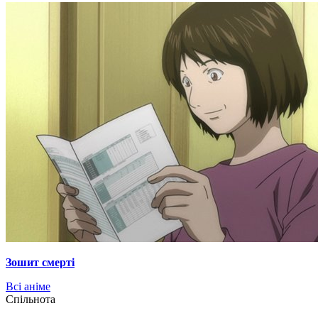
Зошит смерті
Всі аніме
Cпільнота