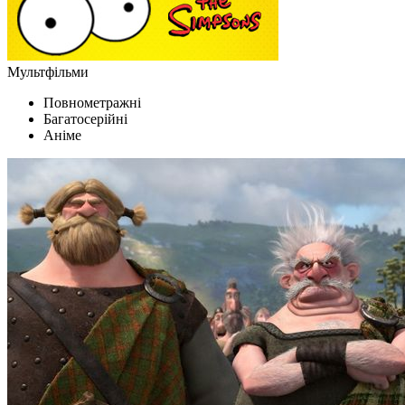
Мультфільми
Повнометражні
Багатосерійні
Аніме