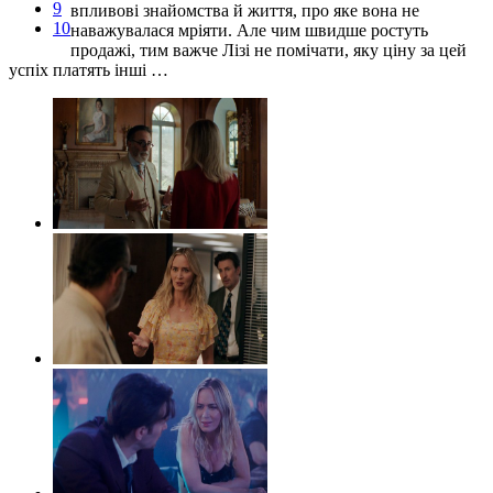
9
впливові знайомства й життя, про яке вона не
10
наважувалася мріяти. Але чим швидше ростуть
продажі, тим важче Лізі не помічати, яку ціну за цей
успіх платять інші …