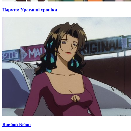
Наруто: Ураганні хроніки
Ковбой Бібоп