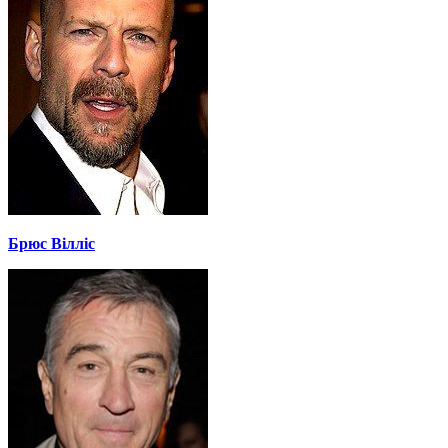
Брюс Вілліс