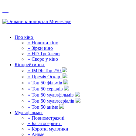
,
Про кіно
« Новини кіно
« Зірки кіно
« HD Трейлери
« Скоро у кіно
Кінорейтинги
« IMDb Top 250
« Премія Оскар
« Топ 50 фільмів
« Топ 50 серіалів
« Топ 50 мультфільмів
« Топ 50 мультсеріалів
« Топ 50 аніме
Мультфільми
« Повнометражні
« Багатосерійні
« Короткі мультики
« Аніме