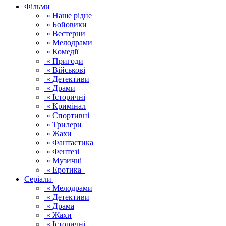
Фільми
« Наше рідне
« Бойовики
« Вестерни
« Мелодрами
« Комедії
« Пригоди
« Військові
« Детективи
« Драми
« Історичні
« Кримінал
« Спортивні
« Трилери
« Жахи
« Фантастика
« Фентезі
« Музичні
« Еротика
Серіали
« Мелодрами
« Детективи
« Драма
« Жахи
« Історичні