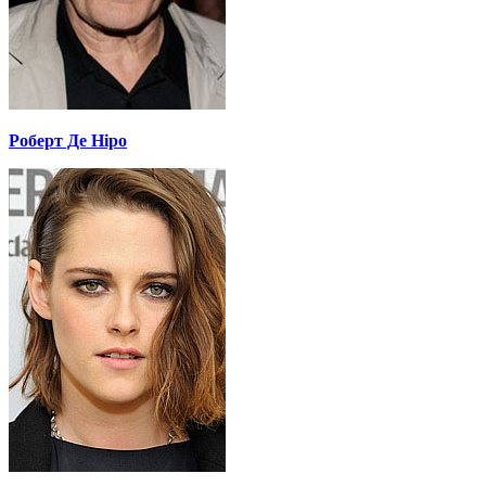
Роберт Де Ніро