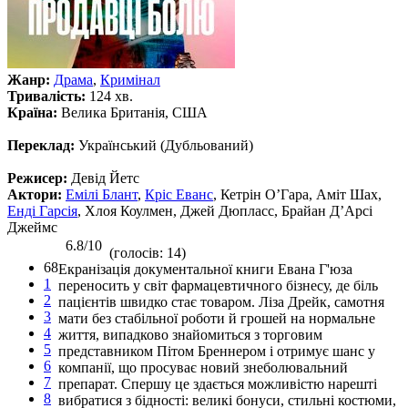
Жанр:
Драма
,
Кримінал
Тривалість:
124 хв.
Країна:
Велика Британія, США
Переклад:
Український (Дубльований)
Режисер:
Девід Йетс
Актори:
Емілі Блант
,
Кріс Еванс
, Кетрін О’Гара, Аміт Шах,
Енді Гарсія
, Хлоя Коулмен, Джей Дюпласс, Брайан Д’Арсі
Джеймс
6.8/10
(голосів: 14)
68
Екранізація документальної книги Евана Г'юза
1
переносить у світ фармацевтичного бізнесу, де біль
2
пацієнтів швидко стає товаром. Ліза Дрейк, самотня
3
мати без стабільної роботи й грошей на нормальне
4
життя, випадково знайомиться з торговим
5
представником Пітом Бреннером і отримує шанс у
6
компанії, що просуває новий знеболювальний
7
препарат. Спершу це здається можливістю нарешті
8
вибратися з бідності: великі бонуси, стильні костюми,