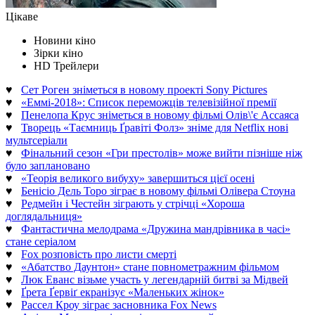
Цікаве
Новини кіно
Зірки кіно
HD Трейлери
♥
Сет Роген зніметься в новому проекті Sony Pictures
♥
«Еммі-2018»: Список переможців телевізійної премії
♥
Пенелопа Крус зніметься в новому фільмі Олів\'є Ассаяса
♥
Творець «Таємниць Ґравіті Фолз» зніме для Netflix нові
мультсеріали
♥
Фінальний сезон «Гри престолів» може вийти пізніше ніж
було заплановано
♥
«Теорія великого вибуху» завершиться цієї осені
♥
Бенісіо Дель Торо зіграє в новому фільмі Олівера Стоуна
♥
Редмейн і Честейн зіграють у стрічці «Хороша
доглядальниця»
♥
Фантастична мелодрама «Дружина мандрівника в часі»
стане серіалом
♥
Fox розповість про листи смерті
♥
«Абатство Даунтон» стане повнометражним фільмом
♥
Люк Еванс візьме участь у легендарній битві за Мідвей
♥
Ґрета Ґервіґ екранізує «Маленьких жінок»
♥
Рассел Кроу зіграє засновника Fox News