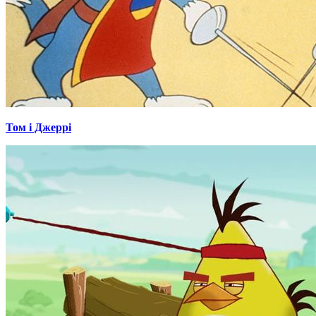
Том і Джеррі