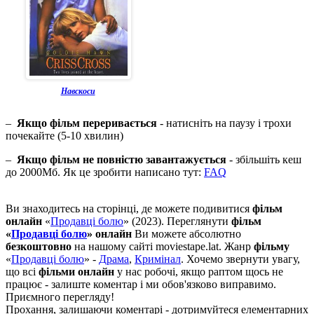
Навскоси
–
Якщо фільм переривається
- натисніть на паузу і трохи
почекайте (5-10 хвилин)
–
Якщо фільм не повністю завантажується
- збільшіть кеш
до 2000Мб. Як це зробити написано тут:
FAQ
Ви знаходитесь на сторінці, де можете подивитися
фільм
онлайн
«
Продавці болю
» (2023). Переглянути
фільм
«
Продавці болю
» онлайн
Ви можете абсолютно
безкоштовно
на нашому сайті moviestape.lat. Жанр
фільму
«
Продавці болю
» -
Драма
,
Кримінал
. Хочемо звернути увагу,
що всі
фільми онлайн
у нас робочі, якщо раптом щось не
працює - залиште коментар і ми обов'язково виправимо.
Приємного перегляду!
Прохання, залишаючи коментарі - дотримуйтеся елементарних