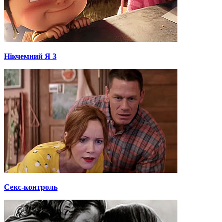
Нікчемний Я 3
Секс-контроль