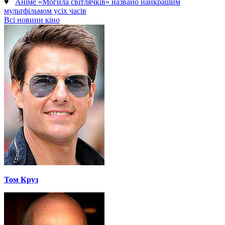
♥
Аніме «Могила світлячків» названо найкращим
мультфільмом усіх часів
Всі новини кіно
Том Круз