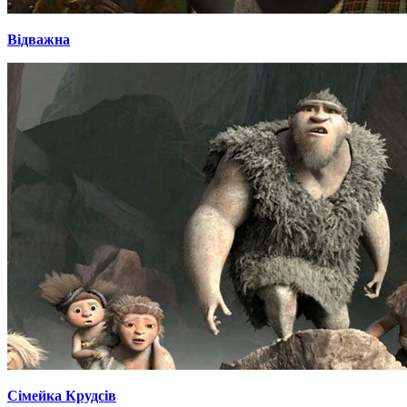
Відважна
Сімейка Крудсів