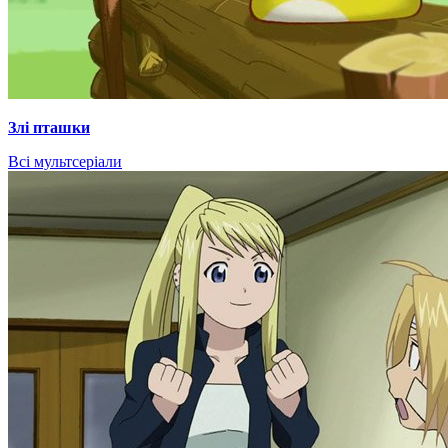
Злі пташки
Всі мультсеріали