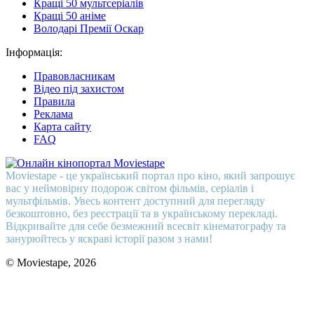
Кращі 50 мультсеріалів
Кращі 50 аніме
Володарі Премії Оскар
Інформація:
Правовласникам
Відео під захистом
Правила
Реклама
Карта сайту
FAQ
Moviestape - це український портал про кіно, який запрошує
вас у неймовірну подорож світом фільмів, серіалів і
мультфільмів. Увесь контент доступний для перегляду
безкоштовно, без реєстрації та в українському перекладі.
Відкривайте для себе безмежний всесвіт кінематографу та
занурюйтесь у яскраві історії разом з нами!
© Moviestape, 2026