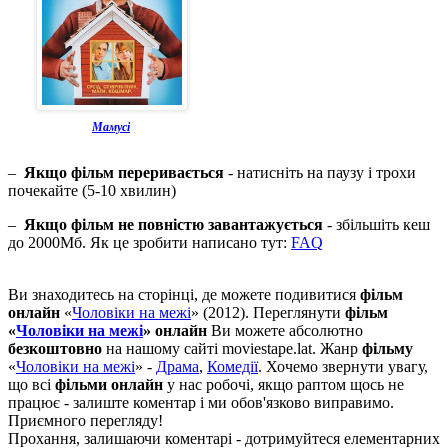
Мамусі
–
Якщо фільм переривається
- натисніть на паузу і трохи
почекайте (5-10 хвилин)
–
Якщо фільм не повністю завантажується
- збільшіть кеш
до 2000Мб. Як це зробити написано тут:
FAQ
Ви знаходитесь на сторінці, де можете подивитися
фільм
онлайн
«
Чоловіки на межі
» (2012). Переглянути
фільм
«
Чоловіки на межі
» онлайн
Ви можете абсолютно
безкоштовно
на нашому сайті moviestape.lat. Жанр
фільму
«
Чоловіки на межі
» -
Драма
,
Комедії
. Хочемо звернути увагу,
що всі
фільми онлайн
у нас робочі, якщо раптом щось не
працює - залиште коментар і ми обов'язково виправимо.
Приємного перегляду!
Прохання, залишаючи коментарі - дотримуйтеся елементарних