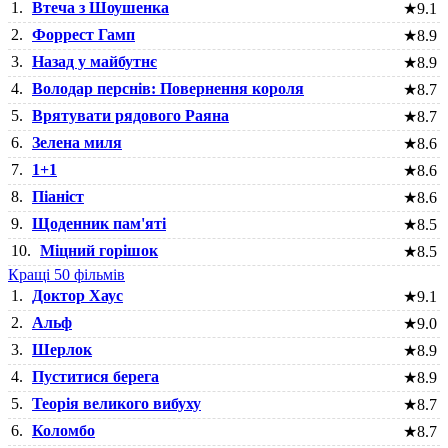
1.
Втеча з Шоушенка
★
9.1
2.
Форрест Гамп
★
8.9
3.
Назад у майбутнє
★
8.9
4.
Володар перснів: Повернення короля
★
8.7
5.
Врятувати рядового Раяна
★
8.7
6.
Зелена миля
★
8.6
7.
1+1
★
8.6
8.
Піаніст
★
8.6
9.
Щоденник пам'яті
★
8.5
10.
Міцний горішок
★
8.5
Кращі 50 фільмів
1.
Доктор Хаус
★
9.1
2.
Альф
★
9.0
3.
Шерлок
★
8.9
4.
Пуститися берега
★
8.9
5.
Теорія великого вибуху
★
8.7
6.
Коломбо
★
8.7