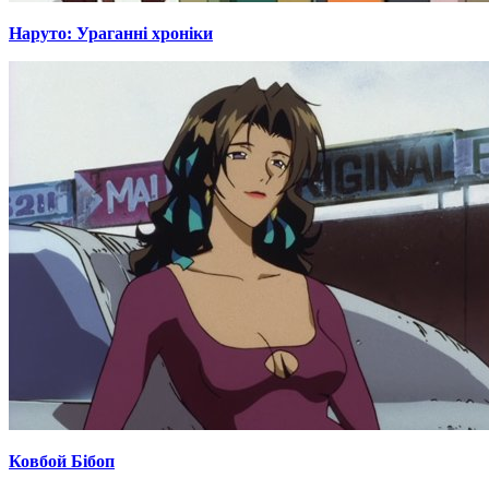
Наруто: Ураганні хроніки
Ковбой Бібоп