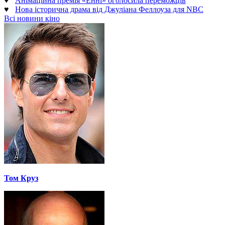
♥
Анімаційна премія «Енні» оголосила переможців
♥
Нова історична драма від Джуліана Феллоуза для NBC
Всі новини кіно
Том Круз