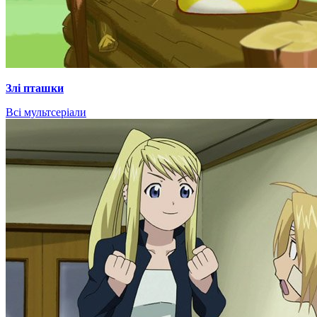
Злі пташки
Всі мультсеріали