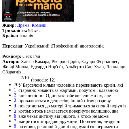
Жанр:
Драма
,
Комедії
Тривалість:
94 хв.
Країна:
Іспанія
Переклад:
Український (Професійний двоголосий)
Режисер:
Сеск Гай
Актори:
Хав'єр Камара, Рікардо Дарін, Едуард Фернандес,
Жорді Молла, Едуардо Нор'єґа, Альберто Сан Хуан, Леонардо
Сбараглія
7/10
(голосів: 12)
70
У Барселоні кілька чоловіків переживають кризи, які
1
старанно ховають за жартами, побутом і вдаваною
2
впевненістю. Один має забезпечене життя, але
3
провалюється в депресію; інший після розриву
4
повертається до матері й тримається за спокій поруч із
5
котом; хтось намагається повернути колишню, яка
6
вже чекає дитину від іншого, а хтось не може
7
змиритися зі зрадою дружини. Побачення, незручні
8
розмови, ревнощі й дивні подружні експерименти