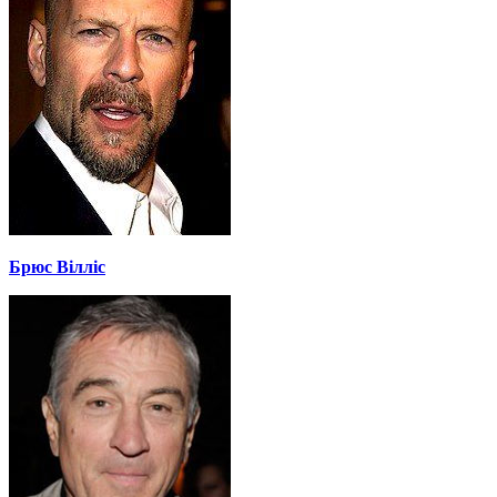
Брюс Вілліс