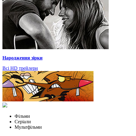
Народження зірки
Всі HD трейлери
Фільми
Серіали
Мультфільми