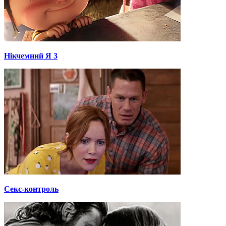
Нікчемний Я 3
Секс-контроль