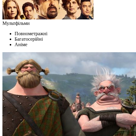
Мультфільми
Повнометражні
Багатосерійні
Аніме