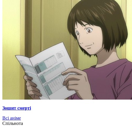
Зошит смерті
Всі аніме
Cпільнота