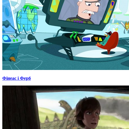
Фінеас і Ферб