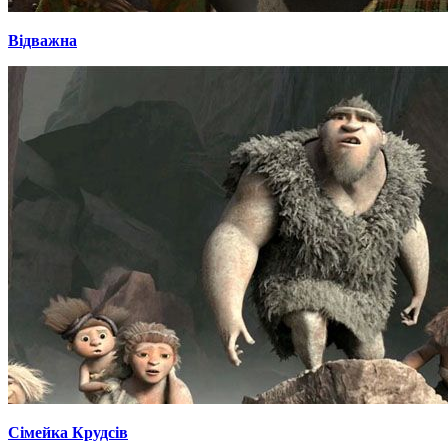
Відважна
Сімейка Крудсів