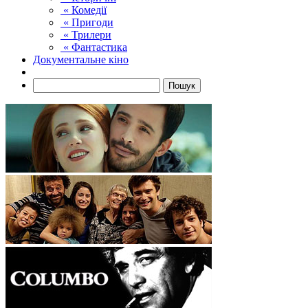
« Комедії
« Пригоди
« Трилери
« Фантастика
Документальне кіно
Пошук