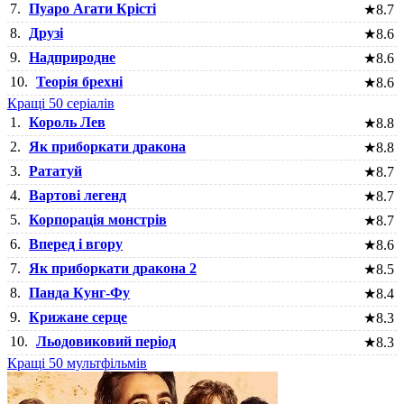
7.
Пуаро Агати Крісті
★
8.7
8.
Друзі
★
8.6
9.
Надприродне
★
8.6
10.
Теорія брехні
★
8.6
Кращі 50 серіалів
1.
Король Лев
★
8.8
2.
Як приборкати дракона
★
8.8
3.
Рататуй
★
8.7
4.
Вартові легенд
★
8.7
5.
Корпорація монстрів
★
8.7
6.
Вперед і вгору
★
8.6
7.
Як приборкати дракона 2
★
8.5
8.
Панда Кунг-Фу
★
8.4
9.
Крижане серце
★
8.3
10.
Льодовиковий період
★
8.3
Кращі 50 мультфільмів