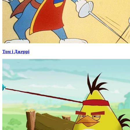
Том і Джеррі