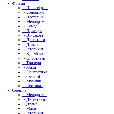
Фільми
« Наше рідне
« Бойовики
« Вестерни
« Мелодрами
« Комедії
« Пригоди
« Військові
« Детективи
« Драми
« Історичні
« Кримінал
« Спортивні
« Трилери
« Жахи
« Фантастика
« Фентезі
« Музичні
« Еротика
Серіали
« Мелодрами
« Детективи
« Драма
« Жахи
« Історичні