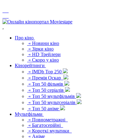
,
Про кіно
« Новини кіно
« Зірки кіно
« HD Трейлери
« Скоро у кіно
Кінорейтинги
« IMDb Top 250
« Премія Оскар
« Топ 50 фільмів
« Топ 50 серіалів
« Топ 50 мультфільмів
« Топ 50 мультсеріалів
« Топ 50 аніме
Мультфільми
« Повнометражні
« Багатосерійні
« Короткі мультики
« Аніме