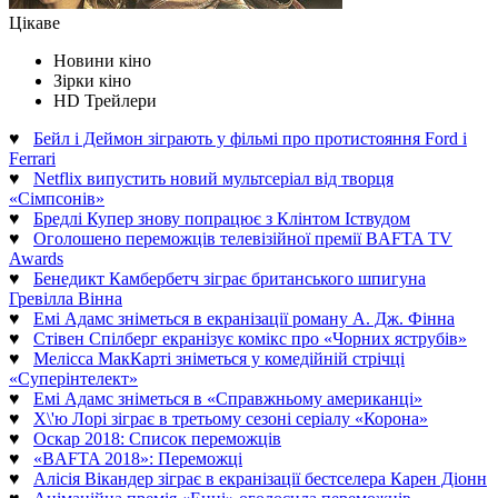
Цікаве
Новини кіно
Зірки кіно
HD Трейлери
♥
Бейл і Деймон зіграють у фільмі про протистояння Ford і
Ferrari
♥
Netflix випустить новий мультсеріал від творця
«Сімпсонів»
♥
Бредлі Купер знову попрацює з Клінтом Іствудом
♥
Оголошено переможців телевізійної премії BAFTA TV
Awards
♥
Бенедикт Камбербетч зіграє британського шпигуна
Гревілла Вінна
♥
Емі Адамс зніметься в екранізації роману А. Дж. Фінна
♥
Стівен Спілберг екранізує комікс про «Чорних яструбів»
♥
Мелісса МакКарті зніметься у комедійній стрічці
«Суперінтелект»
♥
Емі Адамс зніметься в «Справжньому американці»
♥
Х\'ю Лорі зіграє в третьому сезоні серіалу «Корона»
♥
Оскар 2018: Список переможців
♥
«BAFTA 2018»: Переможці
♥
Алісія Вікандер зіграє в екранізації бестселера Карен Діонн