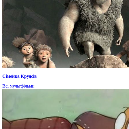
Сімейка Крудсів
Всі мультфільми