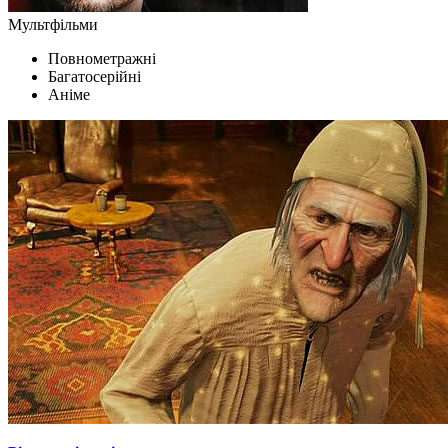
Мультфільми
Повнометражні
Багатосерійні
Аніме