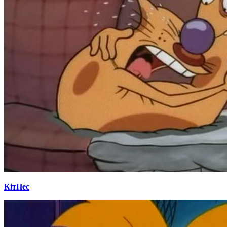
КітПес