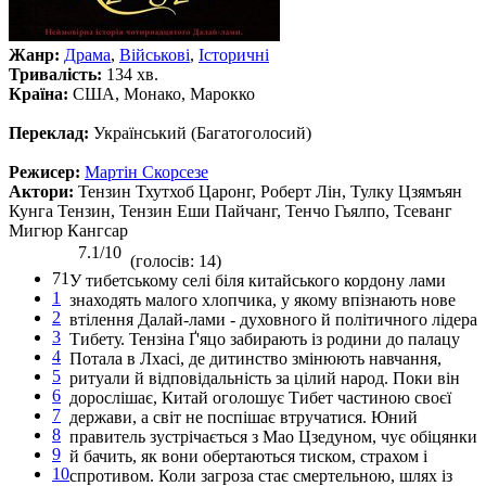
Жанр:
Драма
,
Військові
,
Історичні
Тривалість:
134 хв.
Країна:
США, Монако, Марокко
Переклад:
Український (Багатоголосий)
Режисер:
Мартін Скорсезе
Актори:
Тензин Тхутхоб Царонг, Роберт Лін, Тулку Цзямъян
Кунга Тензин, Тензин Еши Пайчанг, Тенчо Гьялпо, Тсеванг
Мигюр Кангсар
7.1/10
(голосів: 14)
71
У тибетському селі біля китайського кордону лами
1
знаходять малого хлопчика, у якому впізнають нове
2
втілення Далай-лами - духовного й політичного лідера
3
Тибету. Тензіна Ґ'яцо забирають із родини до палацу
4
Потала в Лхасі, де дитинство змінюють навчання,
5
ритуали й відповідальність за цілий народ. Поки він
6
дорослішає, Китай оголошує Тибет частиною своєї
7
держави, а світ не поспішає втручатися. Юний
8
правитель зустрічається з Мао Цзедуном, чує обіцянки
9
й бачить, як вони обертаються тиском, страхом і
10
спротивом. Коли загроза стає смертельною, шлях із