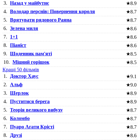
3.
Назад у майбутнє
★
8.9
4.
Володар перснів: Повернення короля
★
8.7
5.
Врятувати рядового Раяна
★
8.7
6.
Зелена миля
★
8.6
7.
1+1
★
8.6
8.
Піаніст
★
8.6
9.
Щоденник пам'яті
★
8.5
10.
Міцний горішок
★
8.5
Кращі 50 фільмів
1.
Доктор Хаус
★
9.1
2.
Альф
★
9.0
3.
Шерлок
★
8.9
4.
Пуститися берега
★
8.9
5.
Теорія великого вибуху
★
8.7
6.
Коломбо
★
8.7
7.
Пуаро Агати Крісті
★
8.7
8.
Друзі
★
8.6