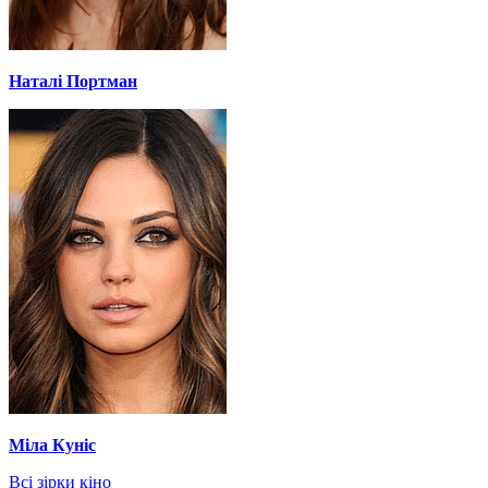
Наталі Портман
Міла Куніс
Всі зірки кіно