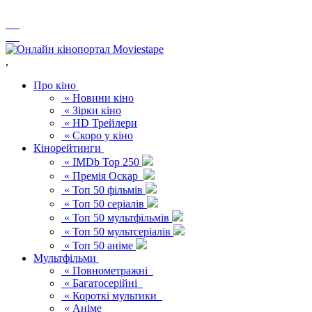
,
Про кіно
« Новини кіно
« Зірки кіно
« HD Трейлери
« Скоро у кіно
Кінорейтинги
« IMDb Top 250
« Премія Оскар
« Топ 50 фільмів
« Топ 50 серіалів
« Топ 50 мультфільмів
« Топ 50 мультсеріалів
« Топ 50 аніме
Мультфільми
« Повнометражні
« Багатосерійні
« Короткі мультики
« Аніме