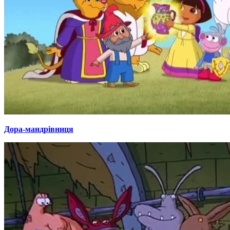
Дора-мандрівниця