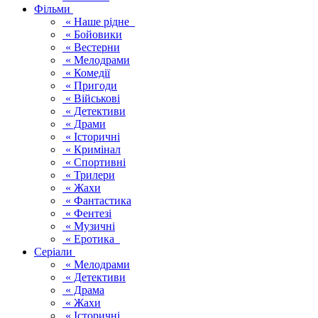
Фільми
« Наше рідне
« Бойовики
« Вестерни
« Мелодрами
« Комедії
« Пригоди
« Військові
« Детективи
« Драми
« Історичні
« Кримінал
« Спортивні
« Трилери
« Жахи
« Фантастика
« Фентезі
« Музичні
« Еротика
Серіали
« Мелодрами
« Детективи
« Драма
« Жахи
« Історичні