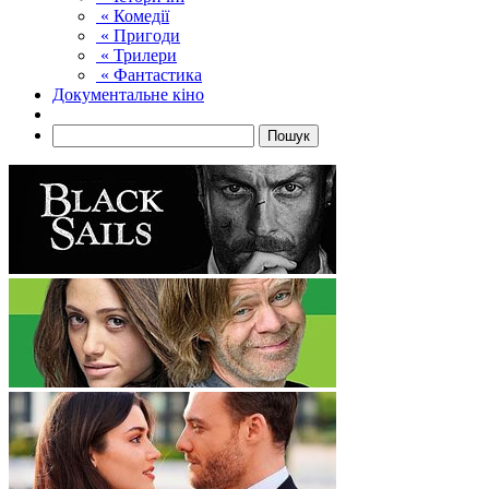
« Комедії
« Пригоди
« Трилери
« Фантастика
Документальне кіно
Пошук