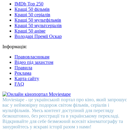
IMDb Top 250
Кращі 50 фільмів
Кращі 50 серіалів
Кращі 50 мультфільмів
Кращі 50 мультсеріалів
Кращі 50 аніме
Володарі Премії Оскар
Інформація:
Правовласникам
Відео під захистом
Правила
Реклама
Карта сайту
FAQ
Moviestape - це український портал про кіно, який запрошує
вас у неймовірну подорож світом фільмів, серіалів і
мультфільмів. Увесь контент доступний для перегляду
безкоштовно, без реєстрації та в українському перекладі.
Відкривайте для себе безмежний всесвіт кінематографу та
занурюйтесь у яскраві історії разом з нами!