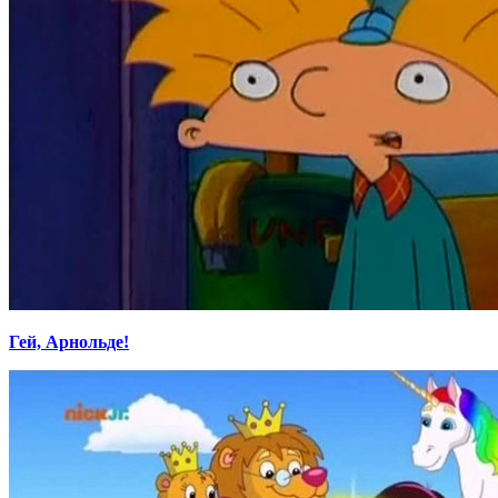
Гей, Арнольде!