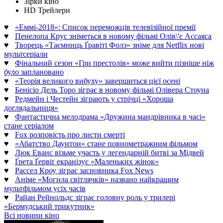
Зірки кіно
HD Трейлери
♥
«Еммі-2018»: Список переможців телевізійної премії
♥
Пенелопа Крус зніметься в новому фільмі Олів\'є Ассаяса
♥
Творець «Таємниць Ґравіті Фолз» зніме для Netflix нові
мультсеріали
♥
Фінальний сезон «Гри престолів» може вийти пізніше ніж
було заплановано
♥
«Теорія великого вибуху» завершиться цієї осені
♥
Бенісіо Дель Торо зіграє в новому фільмі Олівера Стоуна
♥
Редмейн і Честейн зіграють у стрічці «Хороша
доглядальниця»
♥
Фантастична мелодрама «Дружина мандрівника в часі»
стане серіалом
♥
Fox розповість про листи смерті
♥
«Абатство Даунтон» стане повнометражним фільмом
♥
Люк Еванс візьме участь у легендарній битві за Мідвей
♥
Ґрета Ґервіґ екранізує «Маленьких жінок»
♥
Рассел Кроу зіграє засновника Fox News
♥
Аніме «Могила світлячків» названо найкращим
мультфільмом усіх часів
♥
Райан Рейнольдс зіграє головну роль у трилері
«Бермудський трикутник»
Всі новини кіно