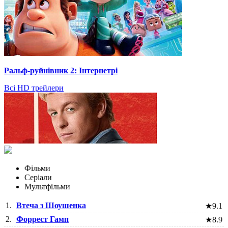
Ральф-руйнівник 2: Інтернетрі
Всі HD трейлери
Фільми
Серіали
Мультфільми
1.
Втеча з Шоушенка
★
9.1
2.
Форрест Гамп
★
8.9