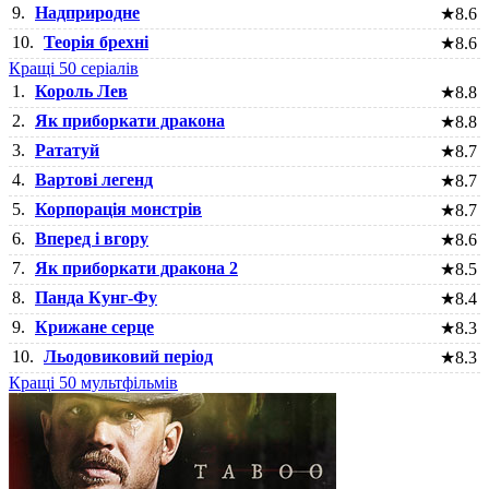
9.
Надприродне
★
8.6
10.
Теорія брехні
★
8.6
Кращі 50 серіалів
1.
Король Лев
★
8.8
2.
Як приборкати дракона
★
8.8
3.
Рататуй
★
8.7
4.
Вартові легенд
★
8.7
5.
Корпорація монстрів
★
8.7
6.
Вперед і вгору
★
8.6
7.
Як приборкати дракона 2
★
8.5
8.
Панда Кунг-Фу
★
8.4
9.
Крижане серце
★
8.3
10.
Льодовиковий період
★
8.3
Кращі 50 мультфільмів