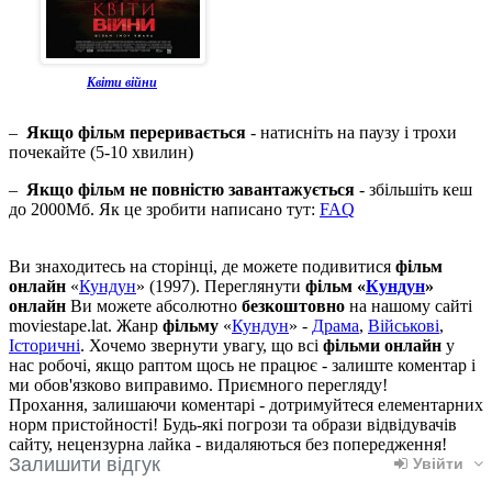
Квіти війни
–
Якщо фільм переривається
- натисніть на паузу і трохи
почекайте (5-10 хвилин)
–
Якщо фільм не повністю завантажується
- збільшіть кеш
до 2000Мб. Як це зробити написано тут:
FAQ
Ви знаходитесь на сторінці, де можете подивитися
фільм
онлайн
«
Кундун
» (1997). Переглянути
фільм «
Кундун
»
онлайн
Ви можете абсолютно
безкоштовно
на нашому сайті
moviestape.lat. Жанр
фільму
«
Кундун
» -
Драма
,
Військові
,
Історичні
. Хочемо звернути увагу, що всі
фільми онлайн
у
нас робочі, якщо раптом щось не працює - залиште коментар і
ми обов'язково виправимо. Приємного перегляду!
Прохання, залишаючи коментарі - дотримуйтеся елементарних
норм пристойності! Будь-які погрози та образи відвідувачів
сайту, нецензурна лайка - видаляються без попередження!