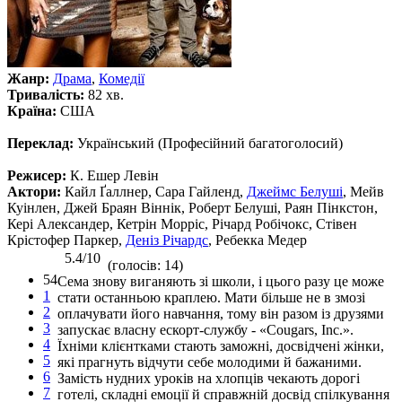
Жанр:
Драма
,
Комедії
Тривалість:
82 хв.
Країна:
США
Переклад:
Український (Професійний багатоголосий)
Режисер:
К. Ешер Левін
Актори:
Кайл Ґаллнер, Сара Гайленд,
Джеймс Белуші
, Мейв
Куінлен, Джей Браян Віннік, Роберт Белуші, Раян Пінкстон,
Кері Александер, Кетрін Морріс, Річард Робічокс, Стівен
Крістофер Паркер,
Деніз Річардс
, Ребекка Медер
5.4/10
(голосів: 14)
54
Сема знову виганяють зі школи, і цього разу це може
1
стати останньою краплею. Мати більше не в змозі
2
оплачувати його навчання, тому він разом із друзями
3
запускає власну ескорт-службу - «Cougars, Inc.».
4
Їхніми клієнтками стають заможні, досвідчені жінки,
5
які прагнуть відчути себе молодими й бажаними.
6
Замість нудних уроків на хлопців чекають дорогі
7
готелі, складні емоції й справжній досвід спілкування