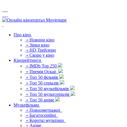
,
Про кіно
« Новини кіно
« Зірки кіно
« HD Трейлери
« Скоро у кіно
Кінорейтинги
« IMDb Top 250
« Премія Оскар
« Топ 50 фільмів
« Топ 50 серіалів
« Топ 50 мультфільмів
« Топ 50 мультсеріалів
« Топ 50 аніме
Мультфільми
« Повнометражні
« Багатосерійні
« Короткі мультики
« Аніме