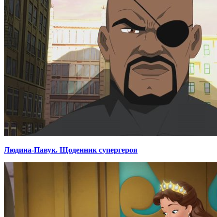
Людина-Павук. Щоденник супергероя