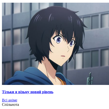
Тільки я візьму новий рівень
Всі аніме
Cпільнота