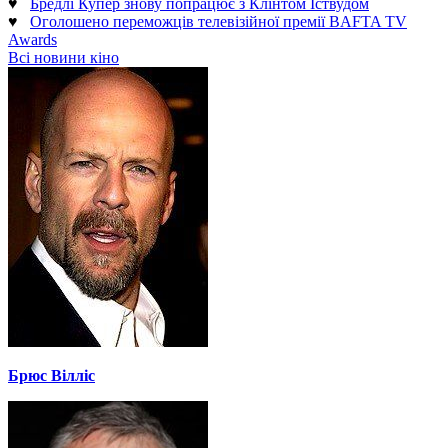
♥
Бредлі Купер знову попрацює з Клінтом Іствудом
♥
Оголошено переможців телевізійної премії BAFTA TV
Awards
Всі новини кіно
Брюс Вілліс