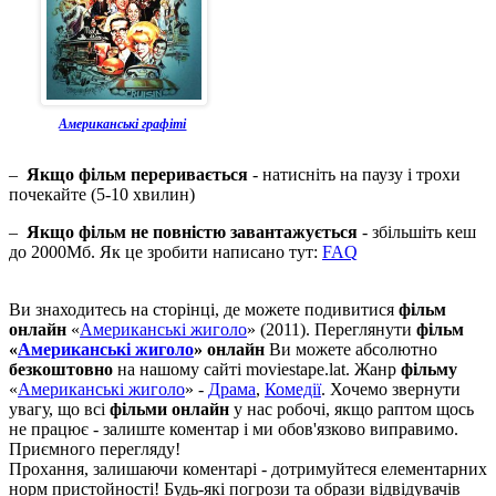
Американські графіті
–
Якщо фільм переривається
- натисніть на паузу і трохи
почекайте (5-10 хвилин)
–
Якщо фільм не повністю завантажується
- збільшіть кеш
до 2000Мб. Як це зробити написано тут:
FAQ
Ви знаходитесь на сторінці, де можете подивитися
фільм
онлайн
«
Американські жиголо
» (2011). Переглянути
фільм
«
Американські жиголо
» онлайн
Ви можете абсолютно
безкоштовно
на нашому сайті moviestape.lat. Жанр
фільму
«
Американські жиголо
» -
Драма
,
Комедії
. Хочемо звернути
увагу, що всі
фільми онлайн
у нас робочі, якщо раптом щось
не працює - залиште коментар і ми обов'язково виправимо.
Приємного перегляду!
Прохання, залишаючи коментарі - дотримуйтеся елементарних
норм пристойності! Будь-які погрози та образи відвідувачів