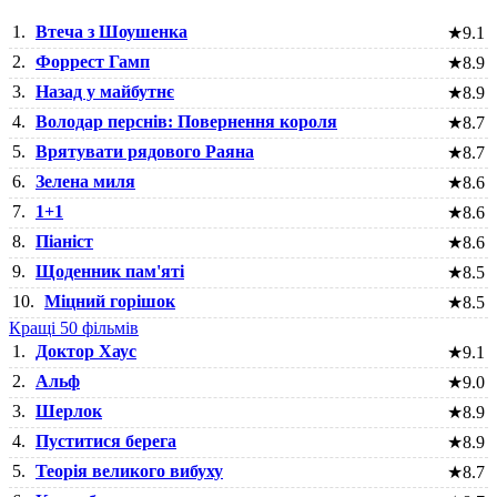
1.
Втеча з Шоушенка
★
9.1
2.
Форрест Гамп
★
8.9
3.
Назад у майбутнє
★
8.9
4.
Володар перснів: Повернення короля
★
8.7
5.
Врятувати рядового Раяна
★
8.7
6.
Зелена миля
★
8.6
7.
1+1
★
8.6
8.
Піаніст
★
8.6
9.
Щоденник пам'яті
★
8.5
10.
Міцний горішок
★
8.5
Кращі 50 фільмів
1.
Доктор Хаус
★
9.1
2.
Альф
★
9.0
3.
Шерлок
★
8.9
4.
Пуститися берега
★
8.9
5.
Теорія великого вибуху
★
8.7