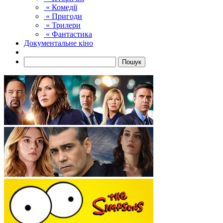
« Комедії
« Пригоди
« Трилери
« Фантастика
Документальне кіно
Пошук