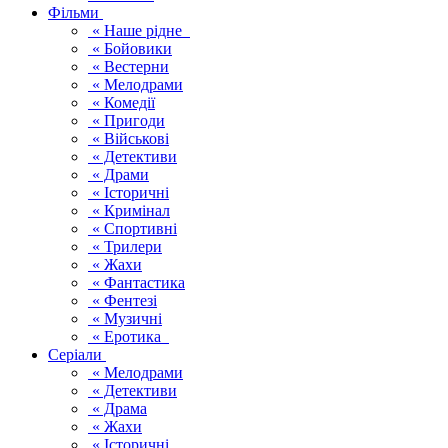
Фільми
« Наше рідне
« Бойовики
« Вестерни
« Мелодрами
« Комедії
« Пригоди
« Військові
« Детективи
« Драми
« Історичні
« Кримінал
« Спортивні
« Трилери
« Жахи
« Фантастика
« Фентезі
« Музичні
« Еротика
Серіали
« Мелодрами
« Детективи
« Драма
« Жахи
« Історичні