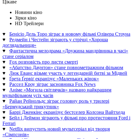
Цікаве
Новини кіно
Зірки кіно
HD Трейлери
♥
Бенісіо Дель Торо зіграє в новому фільмі Олівера Стоуна
♥
Редмейн і Честейн зіграють у стрічці «Хороша
доглядальниця»
♥
Фантастична мелодрама «Дружина мандрівника в часі»
стане серіалом
♥
Fox розповість про листи смерті
♥
«Абатство Даунтон» стане повнометражним фільмом
♥
Люк Еванс візьме участь у легендарній битві за Мідвей
♥
Ґрета Ґервіґ екранізує «Маленьких жінок»
♥
Рассел Кроу зіграє засновника Fox News
♥
Аніме «Могила світлячків» названо найкращим
мультфільмом усіх часів
♥
Райан Рейнольдс зіграє головну роль у трилері
«Бермудський трикутник»
♥
Баррі Дженкінс екранізує бестселер Колсона Вайтхеда
♥
Бейл і Деймон зіграють у фільмі про протистояння Ford і
Ferrari
♥
Netflix випустить новий мультсеріал від творця
«Сімпсонів»