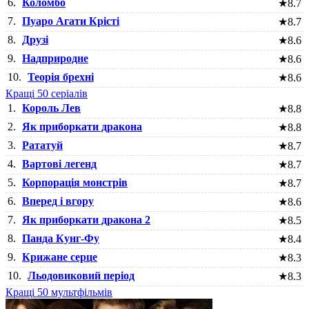
6.
Коломбо
★
8.7
7.
Пуаро Агати Крісті
★
8.7
8.
Друзі
★
8.6
9.
Надприродне
★
8.6
10.
Теорія брехні
★
8.6
Кращі 50 серіалів
1.
Король Лев
★
8.8
2.
Як приборкати дракона
★
8.8
3.
Рататуй
★
8.7
4.
Вартові легенд
★
8.7
5.
Корпорація монстрів
★
8.7
6.
Вперед і вгору
★
8.6
7.
Як приборкати дракона 2
★
8.5
8.
Панда Кунг-Фу
★
8.4
9.
Крижане серце
★
8.3
10.
Льодовиковий період
★
8.3
Кращі 50 мультфільмів