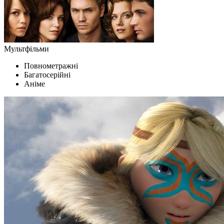
Мультфільми
Повнометражні
Багатосерійні
Аніме