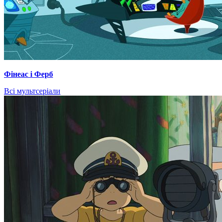
Фінеас і Ферб
Всі мультсеріали