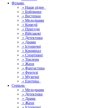
Фільми
« Наше рідне
« Бойовики
« Вестерни
« Мелодрами
« Комедії
« Пригоди
« Військові
« Детективи
« Драми
« Історичні
« Кримінал
« Спортивні
« Трилери
« Жахи
« Фантастика
« Фентезі
« Музичні
« Еротика
Серіали
« Мелодрами
« Детективи
« Драма
« Жахи
« Історичні