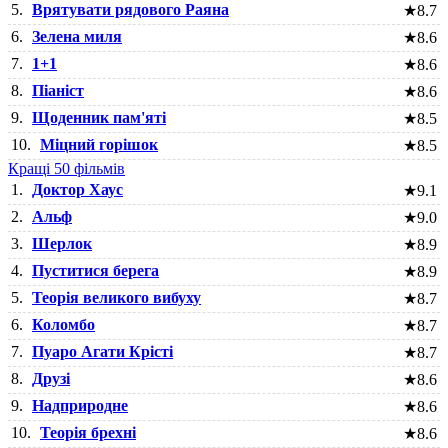
5.
Врятувати рядового Раяна
★
8.7
6.
Зелена миля
★
8.6
7.
1+1
★
8.6
8.
Піаніст
★
8.6
9.
Щоденник пам'яті
★
8.5
10.
Міцний горішок
★
8.5
Кращі 50 фільмів
1.
Доктор Хаус
★
9.1
2.
Альф
★
9.0
3.
Шерлок
★
8.9
4.
Пуститися берега
★
8.9
5.
Теорія великого вибуху
★
8.7
6.
Коломбо
★
8.7
7.
Пуаро Агати Крісті
★
8.7
8.
Друзі
★
8.6
9.
Надприродне
★
8.6
10.
Теорія брехні
★
8.6