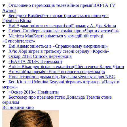
♥
Оголошено переможців телевізійної премії BAFTA TV
Awards
♥
Бенедикт Камбербетч зіграє британського шпигуна
Гревілла Вінна
♥
Емі Адамс зніметься в екранізації роману А. Дж. Фінна
♥
Стівен Спілберг екранізує комікс про «Чорних яструбів»
♥
Мелісса МакКарті зніметься у комедійній стрічці
«Суперінтелект»
♥
Емі Адамс зніметься в «Справжньому американці»
♥
Х\'ю Лорі зіграє в третьому сезоні серіалу «Корона»
♥
Оскар 2018: Список переможців
♥
«BAFTA 2018»: Переможці
♥
Алісія Вікандер зіграє в екранізації бестселера Карен Діонн
♥
Анімаційна премія «Енні» оголосила переможців
♥
Нова історична драма від Джуліана Феллоуза для NBC
♥
Бен Кінґслі і Моніка Белуччі зіграють в трилері «Павук в
мережі»
♥
«Оскар 2018»: Номінанти
♥
Бестселер про президентство Дональда Трампа стане
серіалом
Всі новини кіно