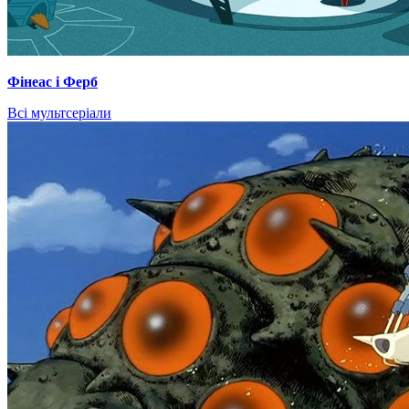
Фінеас і Ферб
Всі мультсеріали