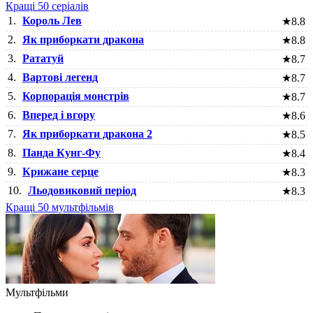
Кращі 50 серіалів
1.
Король Лев
★
8.8
2.
Як приборкати дракона
★
8.8
3.
Рататуй
★
8.7
4.
Вартові легенд
★
8.7
5.
Корпорація монстрів
★
8.7
6.
Вперед і вгору
★
8.6
7.
Як приборкати дракона 2
★
8.5
8.
Панда Кунг-Фу
★
8.4
9.
Крижане серце
★
8.3
10.
Льодовиковий період
★
8.3
Кращі 50 мультфільмів
Мультфільми