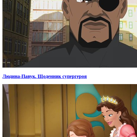
Людина-Павук. Щоденник супергероя