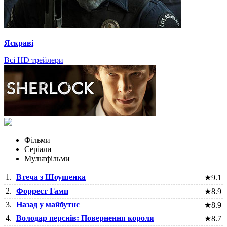
Яскраві
Всі HD трейлери
Фільми
Серіали
Мультфільми
1.
Втеча з Шоушенка
★
9.1
2.
Форрест Гамп
★
8.9
3.
Назад у майбутнє
★
8.9
4.
Володар перснів: Повернення короля
★
8.7