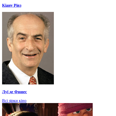
Кіану Рівз
Луї де Фюнес
Всі зірки кіно