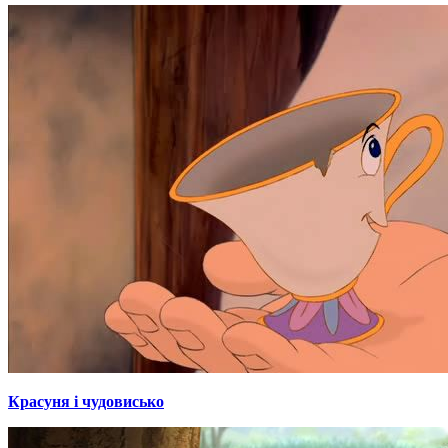
Красуня і чудовисько