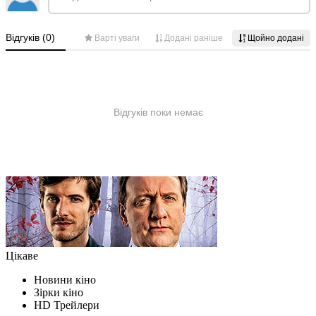
Цікаве
Новини кіно
Зірки кіно
HD Трейлери