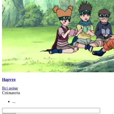
Наруто
Всі аніме
Cпільнота
...