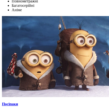
Повнометражні
Багатосерійні
Аніме
Посіпаки