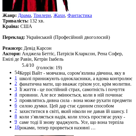
Жанр:
Драма
,
Трилери
,
Жахи
,
Фантастика
Тривалість:
132 хв.
Країна:
США
Переклад:
Український (Професійний двоголосий)
Режисер:
Девід Карсон
Актори:
Анджела Беттіс, Патрісія Кларксон, Рена Софер,
Емілі де Равін, Кетрін Ізабель
5.4/10
(голосів: 19)
54
Керрі Вайт - мовчазна, сором’язлива дівчина, яку в
1
школі принижують однокласники, а вдома контролює
2
фанатична мати, що вважає гріхом усе, крім молитви.
3
Її життя - це постійний страх, самотність і почуття
4
провини. Але все змінюється, коли в ній починає
5
проявлятись дивна сила - вона може рухати предмети
6
силою думки. Цей дар стає єдиним способом
7
захиститися в світі, який ніколи не давав їй шансу. І
8
коли з’являється надія, коли хтось простягає руку -
9
саме тоді її знову зраджують. Усе, що вона терпіла
10
роками, тепер прорветься назовні …