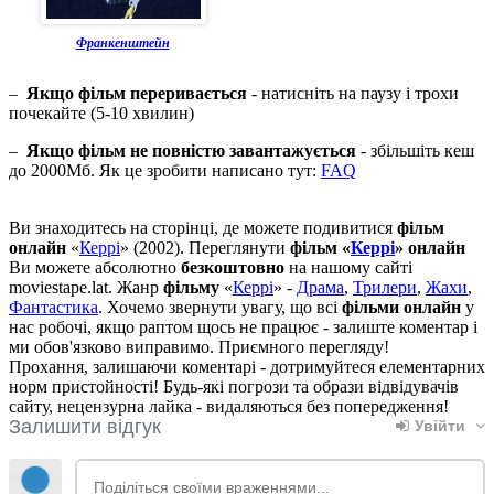
Франкенштейн
–
Якщо фільм переривається
- натисніть на паузу і трохи
почекайте (5-10 хвилин)
–
Якщо фільм не повністю завантажується
- збільшіть кеш
до 2000Мб. Як це зробити написано тут:
FAQ
Ви знаходитесь на сторінці, де можете подивитися
фільм
онлайн
«
Керрі
» (2002). Переглянути
фільм «
Керрі
» онлайн
Ви можете абсолютно
безкоштовно
на нашому сайті
moviestape.lat. Жанр
фільму
«
Керрі
» -
Драма
,
Трилери
,
Жахи
,
Фантастика
. Хочемо звернути увагу, що всі
фільми онлайн
у
нас робочі, якщо раптом щось не працює - залиште коментар і
ми обов'язково виправимо. Приємного перегляду!
Прохання, залишаючи коментарі - дотримуйтеся елементарних
норм пристойності! Будь-які погрози та образи відвідувачів
сайту, нецензурна лайка - видаляються без попередження!