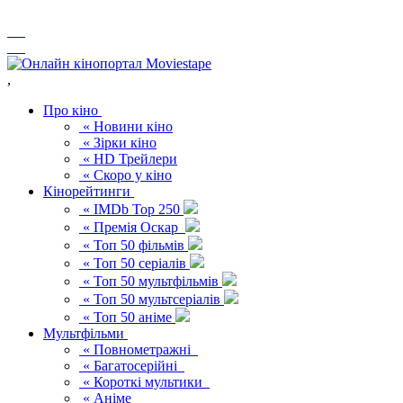
,
Про кіно
« Новини кіно
« Зірки кіно
« HD Трейлери
« Скоро у кіно
Кінорейтинги
« IMDb Top 250
« Премія Оскар
« Топ 50 фільмів
« Топ 50 серіалів
« Топ 50 мультфільмів
« Топ 50 мультсеріалів
« Топ 50 аніме
Мультфільми
« Повнометражні
« Багатосерійні
« Короткі мультики
« Аніме