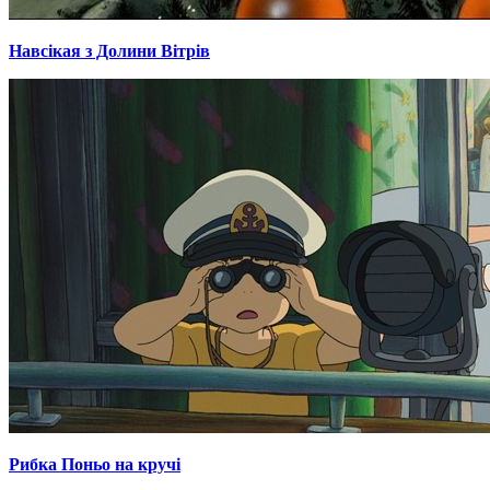
Навсікая з Долини Вітрів
Рибка Поньо на кручі