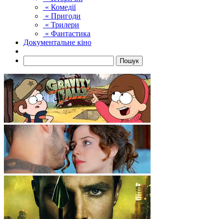
« Комедії
« Пригоди
« Трилери
« Фантастика
Документальне кіно
Пошук