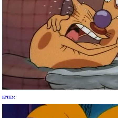
КітПес