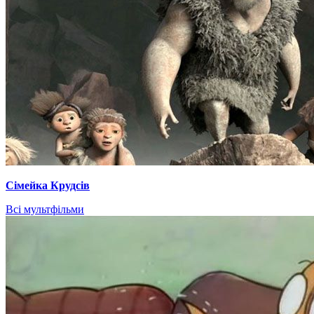
Сімейка Крудсів
Всі мультфільми