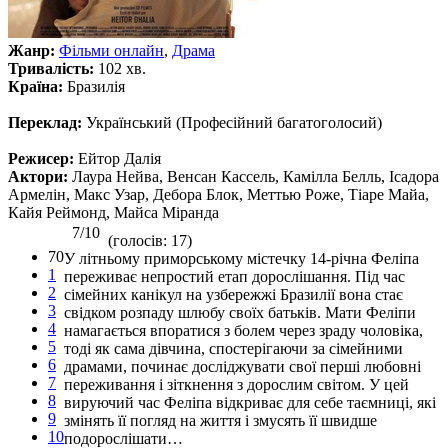
Жанр:
Фільми онлайн
,
Драма
Тривалість:
102 хв.
Країна:
Бразилія
Переклад:
Український (Професійний багатоголосий)
Режисер:
Ейтор Далія
Актори:
Лаура Нейва, Венсан Кассель, Камілла Белль, Ісадора
Армелін, Макс Узар, Дебора Блок, Меттью Роже, Тіаре Майа,
Кайя Реймонд, Майса Міранда
7/10
(голосів: 17)
70
У літньому приморському містечку 14-річна Феліпа
1
переживає непростий етап дорослішання. Під час
2
сімейних канікул на узбережжі Бразилії вона стає
3
свідком розпаду шлюбу своїх батьків. Мати Феліпи
4
намагається впоратися з болем через зраду чоловіка,
5
тоді як сама дівчина, спостерігаючи за сімейними
6
драмами, починає досліджувати свої перші любовні
7
переживання і зіткнення з дорослим світом. У цей
8
вируючий час Феліпа відкриває для себе таємниці, які
9
змінять її погляд на життя і змусять її швидше
10
подорослішати…