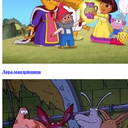
Дора-мандрівниця