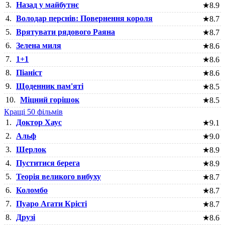
3.
Назад у майбутнє
★
8.9
4.
Володар перснів: Повернення короля
★
8.7
5.
Врятувати рядового Раяна
★
8.7
6.
Зелена миля
★
8.6
7.
1+1
★
8.6
8.
Піаніст
★
8.6
9.
Щоденник пам'яті
★
8.5
10.
Міцний горішок
★
8.5
Кращі 50 фільмів
1.
Доктор Хаус
★
9.1
2.
Альф
★
9.0
3.
Шерлок
★
8.9
4.
Пуститися берега
★
8.9
5.
Теорія великого вибуху
★
8.7
6.
Коломбо
★
8.7
7.
Пуаро Агати Крісті
★
8.7
8.
Друзі
★
8.6