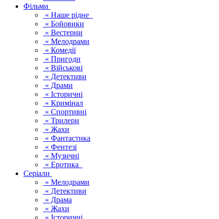
Фільми
« Наше рідне
« Бойовики
« Вестерни
« Мелодрами
« Комедії
« Пригоди
« Військові
« Детективи
« Драми
« Історичні
« Кримінал
« Спортивні
« Трилери
« Жахи
« Фантастика
« Фентезі
« Музичні
« Еротика
Серіали
« Мелодрами
« Детективи
« Драма
« Жахи
« Історичні