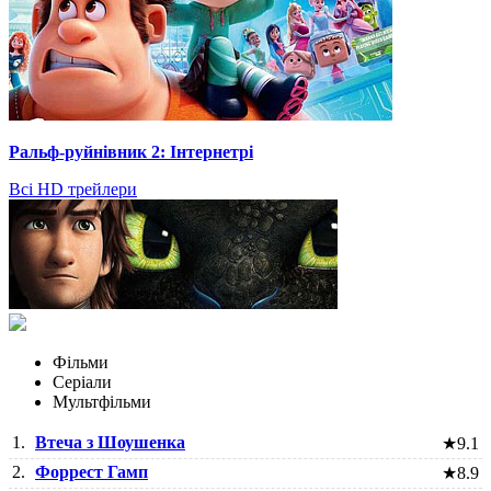
Ральф-руйнівник 2: Інтернетрі
Всі HD трейлери
Фільми
Серіали
Мультфільми
1.
Втеча з Шоушенка
★
9.1
2.
Форрест Гамп
★
8.9