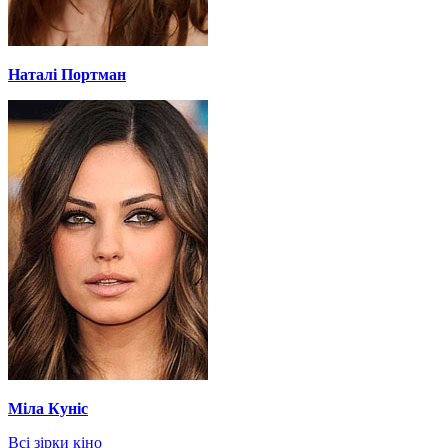
Наталі Портман
Міла Куніс
Всі зірки кіно