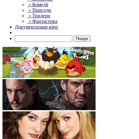
« Комедії
« Пригоди
« Трилери
« Фантастика
Документальне кіно
Пошук