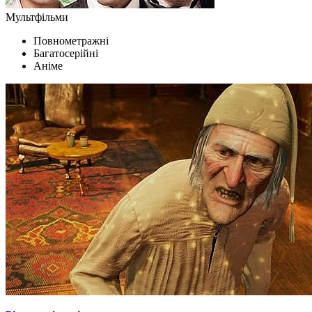
Мультфільми
Повнометражні
Багатосерійні
Аніме