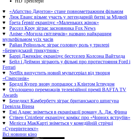
HD Трейлери
♥
«Абатство Даунтон» стане повнометражним фільмом
♥
Люк Еванс візьме участь у легендарній битві за Мідвей
♥
Ґрета Ґервіґ екранізує «Маленьких жінок»
♥
Рассел Кроу зіграє засновника Fox News
♥
Аніме «Могила світлячків» названо найкращим
мультфільмом усіх часів
♥
Райан Рейнольдс зіграє головну роль у трилері
«Бермудський трикутник»
♥
Баррі Дженкінс екранізує бестселер Колсона Вайтхеда
♥
Бейл і Деймон зіграють у фільмі про протистояння Ford і
Ferrari
♥
Netflix випустить новий мультсеріал від творця
«Сімпсонів»
♥
Бредлі Купер знову попрацює з Клінтом Іствудом
♥
Оголошено переможців телевізійної премії BAFTA TV
Awards
♥
Бенедикт Камбербетч зіграє британського шпигуна
Гревілла Вінна
♥
Емі Адамс зніметься в екранізації роману А. Дж. Фінна
♥
Стівен Спілберг екранізує комікс про «Чорних яструбів»
♥
Мелісса МакКарті зніметься у комедійній стрічці
«Суперінтелект»
Всі новини кіно