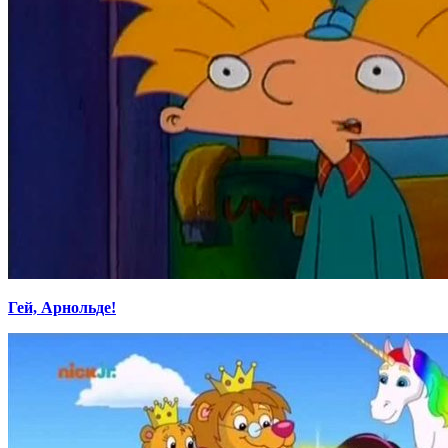
Гей, Арнольде!