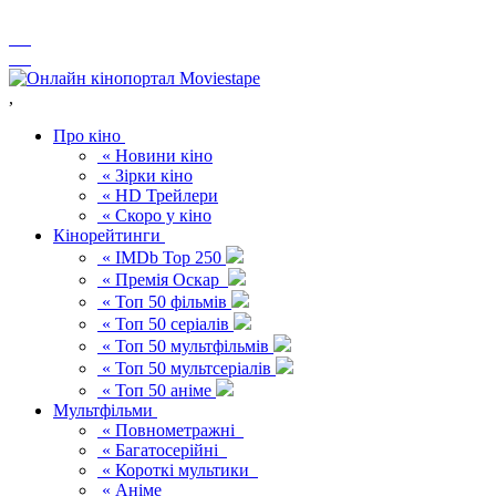
,
Про кіно
« Новини кіно
« Зірки кіно
« HD Трейлери
« Скоро у кіно
Кінорейтинги
« IMDb Top 250
« Премія Оскар
« Топ 50 фільмів
« Топ 50 серіалів
« Топ 50 мультфільмів
« Топ 50 мультсеріалів
« Топ 50 аніме
Мультфільми
« Повнометражні
« Багатосерійні
« Короткі мультики
« Аніме