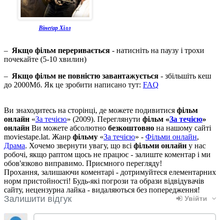
Вінеґар Хілл
–
Якщо фільм переривається
- натисніть на паузу і трохи
почекайте (5-10 хвилин)
–
Якщо фільм не повністю завантажується
- збільшіть кеш
до 2000Мб. Як це зробити написано тут:
FAQ
Ви знаходитесь на сторінці, де можете подивитися
фільм
онлайн
«
За течією
» (2009). Переглянути
фільм «
За течією
»
онлайн
Ви можете абсолютно
безкоштовно
на нашому сайті
moviestape.lat. Жанр
фільму
«
За течією
» -
Фільми онлайн
,
Драма
. Хочемо звернути увагу, що всі
фільми онлайн
у нас
робочі, якщо раптом щось не працює - залиште коментар і ми
обов'язково виправимо. Приємного перегляду!
Прохання, залишаючи коментарі - дотримуйтеся елементарних
норм пристойності! Будь-які погрози та образи відвідувачів
сайту, нецензурна лайка - видаляються без попередження!