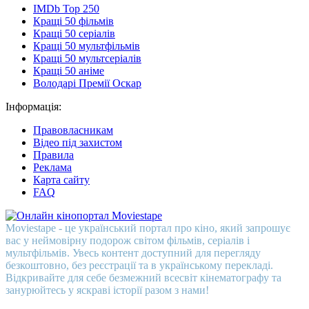
IMDb Top 250
Кращі 50 фільмів
Кращі 50 серіалів
Кращі 50 мультфільмів
Кращі 50 мультсеріалів
Кращі 50 аніме
Володарі Премії Оскар
Інформація:
Правовласникам
Відео під захистом
Правила
Реклама
Карта сайту
FAQ
Moviestape - це український портал про кіно, який запрошує
вас у неймовірну подорож світом фільмів, серіалів і
мультфільмів. Увесь контент доступний для перегляду
безкоштовно, без реєстрації та в українському перекладі.
Відкривайте для себе безмежний всесвіт кінематографу та
занурюйтесь у яскраві історії разом з нами!