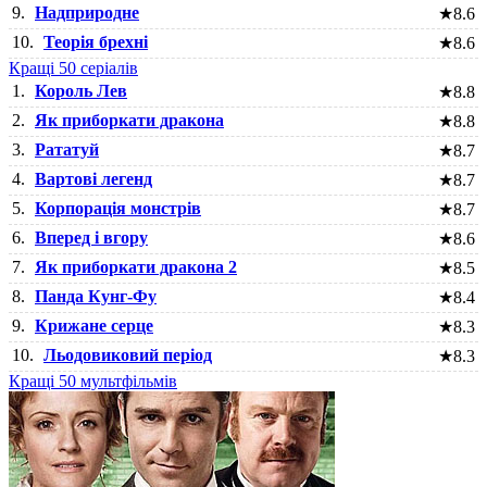
9.
Надприродне
★
8.6
10.
Теорія брехні
★
8.6
Кращі 50 серіалів
1.
Король Лев
★
8.8
2.
Як приборкати дракона
★
8.8
3.
Рататуй
★
8.7
4.
Вартові легенд
★
8.7
5.
Корпорація монстрів
★
8.7
6.
Вперед і вгору
★
8.6
7.
Як приборкати дракона 2
★
8.5
8.
Панда Кунг-Фу
★
8.4
9.
Крижане серце
★
8.3
10.
Льодовиковий період
★
8.3
Кращі 50 мультфільмів