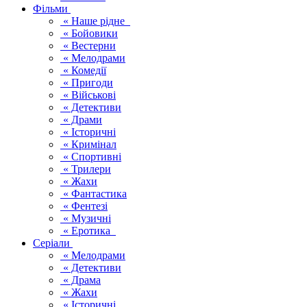
Фільми
« Наше рідне
« Бойовики
« Вестерни
« Мелодрами
« Комедії
« Пригоди
« Військові
« Детективи
« Драми
« Історичні
« Кримінал
« Спортивні
« Трилери
« Жахи
« Фантастика
« Фентезі
« Музичні
« Еротика
Серіали
« Мелодрами
« Детективи
« Драма
« Жахи
« Історичні