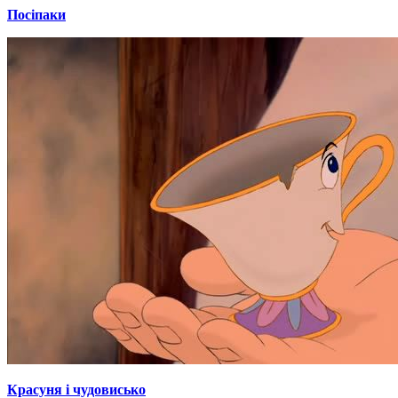
Посіпаки
Красуня і чудовисько