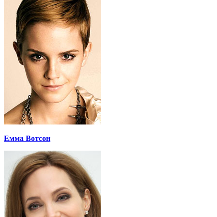
Емма Вотсон