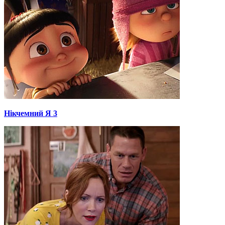
Нікчемний Я 3