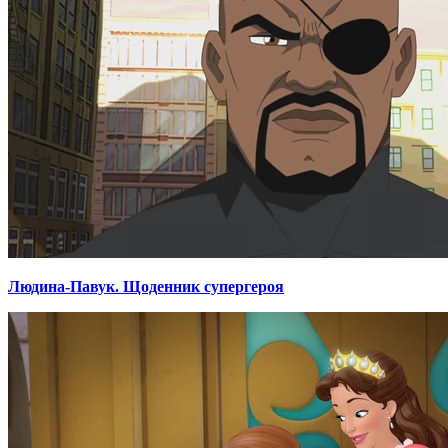
Людина-Павук. Щоденник супергероя