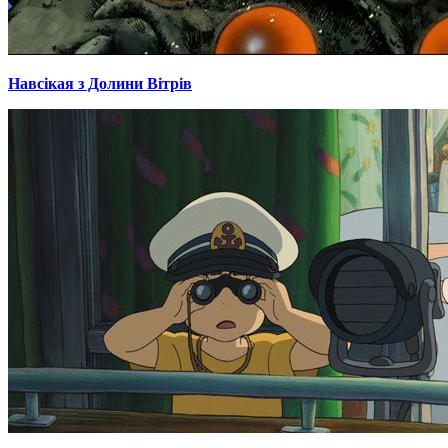
Навсікая з Долини Вітрів