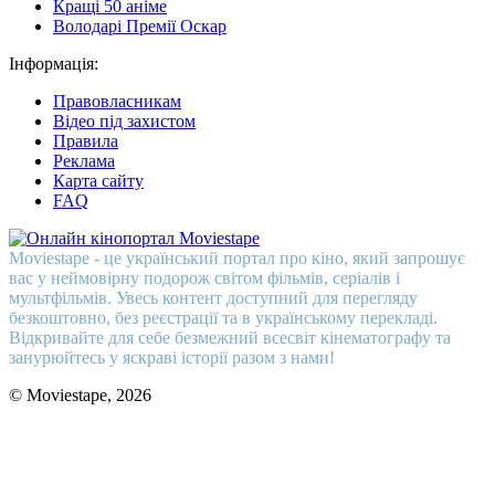
Кращі 50 аніме
Володарі Премії Оскар
Інформація:
Правовласникам
Відео під захистом
Правила
Реклама
Карта сайту
FAQ
Moviestape - це український портал про кіно, який запрошує
вас у неймовірну подорож світом фільмів, серіалів і
мультфільмів. Увесь контент доступний для перегляду
безкоштовно, без реєстрації та в українському перекладі.
Відкривайте для себе безмежний всесвіт кінематографу та
занурюйтесь у яскраві історії разом з нами!
© Moviestape, 2026