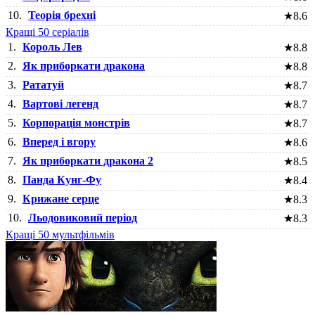
10.
Теорія брехні
★
8.6
Кращі 50 серіалів
1.
Король Лев
★
8.8
2.
Як приборкати дракона
★
8.8
3.
Рататуй
★
8.7
4.
Вартові легенд
★
8.7
5.
Корпорація монстрів
★
8.7
6.
Вперед і вгору
★
8.6
7.
Як приборкати дракона 2
★
8.5
8.
Панда Кунг-Фу
★
8.4
9.
Крижане серце
★
8.3
10.
Льодовиковий період
★
8.3
Кращі 50 мультфільмів