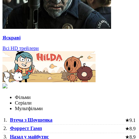
Яскраві
Всі HD трейлери
Фільми
Серіали
Мультфільми
1.
Втеча з Шоушенка
★
9.1
2.
Форрест Гамп
★
8.9
3.
Назад у майбутнє
★
8.9