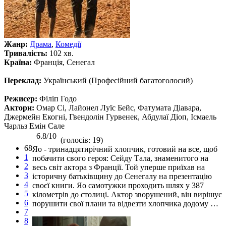
Жанр:
Драма
,
Комедії
Тривалість:
102 хв.
Країна:
Франція, Сенегал
Переклад:
Український (Професійний багатоголосий)
Режисер:
Філіп Годо
Актори:
Омар Сі, Лайонел Луїс Бейс, Фатумата Діавара,
Джермейн Екогні, Гвендолін Гурвенек, Абдулаї Діоп, Ісмаель
Чарльз Емін Сале
6.8/10
(голосів: 19)
68
Яо - тринадцятирічний хлопчик, готовий на все, щоб
1
побачити свого героя: Сейду Тала, знаменитого на
2
весь світ актора з Франції. Той уперше приїхав на
3
історичну батьківщину до Сенегалу на презентацію
4
своєї книги. Яо самотужки проходить шлях у 387
5
кілометрів до столиці. Актор зворушений, він вирішує
6
порушити свої плани та відвезти хлопчика додому …
7
8