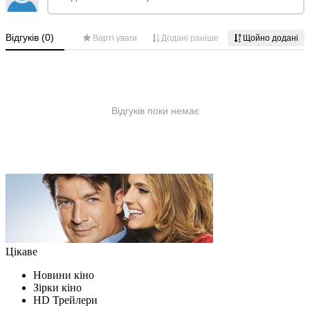
Цікаве
Новини кіно
Зірки кіно
HD Трейлери