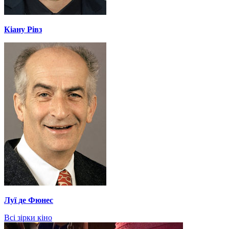
Кіану Рівз
Луї де Фюнес
Всі зірки кіно