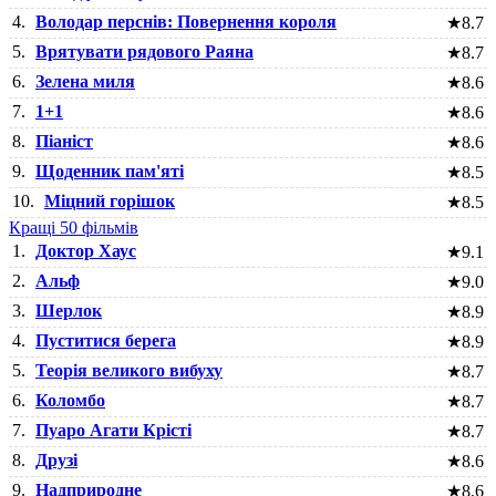
4.
Володар перснів: Повернення короля
★
8.7
5.
Врятувати рядового Раяна
★
8.7
6.
Зелена миля
★
8.6
7.
1+1
★
8.6
8.
Піаніст
★
8.6
9.
Щоденник пам'яті
★
8.5
10.
Міцний горішок
★
8.5
Кращі 50 фільмів
1.
Доктор Хаус
★
9.1
2.
Альф
★
9.0
3.
Шерлок
★
8.9
4.
Пуститися берега
★
8.9
5.
Теорія великого вибуху
★
8.7
6.
Коломбо
★
8.7
7.
Пуаро Агати Крісті
★
8.7
8.
Друзі
★
8.6
9.
Надприродне
★
8.6