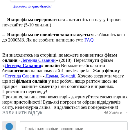
Листівки із краю безодні
–
Якщо фільм переривається
- натисніть на паузу і трохи
почекайте (5-10 хвилин)
–
Якщо фільм не повністю завантажується
- збільшіть кеш
до 2000Мб. Як це зробити написано тут:
FAQ
Ви знаходитесь на сторінці, де можете подивитися
фільм
онлайн
«
Легенда Саванни
» (2018). Переглянути
фільм
«
Легенда Саванни
» онлайн
Ви можете абсолютно
безкоштовно
на нашому сайті moviestape.lat. Жанр
фільму
«
Легенда Саванни
» -
Драма
,
Комедії
. Хочемо звернути увагу,
що всі
фільми онлайн
у нас робочі, якщо раптом щось не
працює - залиште коментар і ми обов'язково виправимо.
Приємного перегляду!
Прохання, залишаючи коментарі - дотримуйтеся елементарних
норм пристойності! Будь-які погрози та образи відвідувачів
сайту, нецензурна лайка - видаляються без попередження!