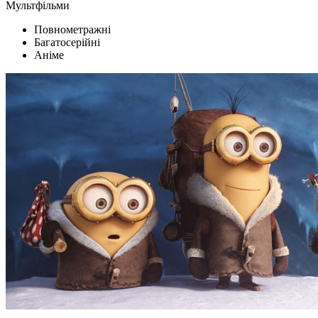
Мультфільми
Повнометражні
Багатосерійні
Аніме