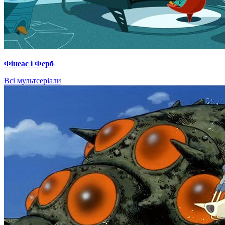
Фінеас і Ферб
Всі мультсеріали