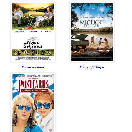
Уроки водіння
Мішу з Д'Обера