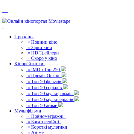
,
Про кіно
« Новини кіно
« Зірки кіно
« HD Трейлери
« Скоро у кіно
Кінорейтинги
« IMDb Top 250
« Премія Оскар
« Топ 50 фільмів
« Топ 50 серіалів
« Топ 50 мультфільмів
« Топ 50 мультсеріалів
« Топ 50 аніме
Мультфільми
« Повнометражні
« Багатосерійні
« Короткі мультики
« Аніме