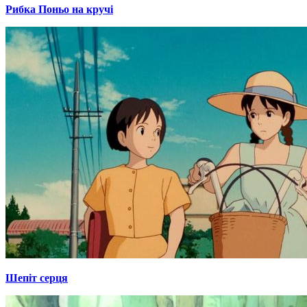
Рибка Поньо на кручі
Шепіт серця