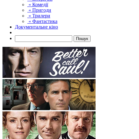
« Комедії
« Пригоди
« Трилери
« Фантастика
Документальне кіно
Пошук