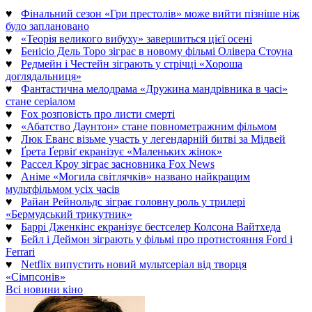
♥
Фінальний сезон «Гри престолів» може вийти пізніше ніж
було заплановано
♥
«Теорія великого вибуху» завершиться цієї осені
♥
Бенісіо Дель Торо зіграє в новому фільмі Олівера Стоуна
♥
Редмейн і Честейн зіграють у стрічці «Хороша
доглядальниця»
♥
Фантастична мелодрама «Дружина мандрівника в часі»
стане серіалом
♥
Fox розповість про листи смерті
♥
«Абатство Даунтон» стане повнометражним фільмом
♥
Люк Еванс візьме участь у легендарній битві за Мідвей
♥
Ґрета Ґервіґ екранізує «Маленьких жінок»
♥
Рассел Кроу зіграє засновника Fox News
♥
Аніме «Могила світлячків» названо найкращим
мультфільмом усіх часів
♥
Райан Рейнольдс зіграє головну роль у трилері
«Бермудський трикутник»
♥
Баррі Дженкінс екранізує бестселер Колсона Вайтхеда
♥
Бейл і Деймон зіграють у фільмі про протистояння Ford і
Ferrari
♥
Netflix випустить новий мультсеріал від творця
«Сімпсонів»
Всі новини кіно