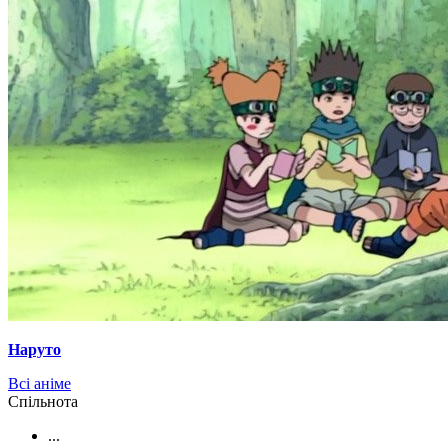
Наруто
Всі аніме
Cпільнота
...