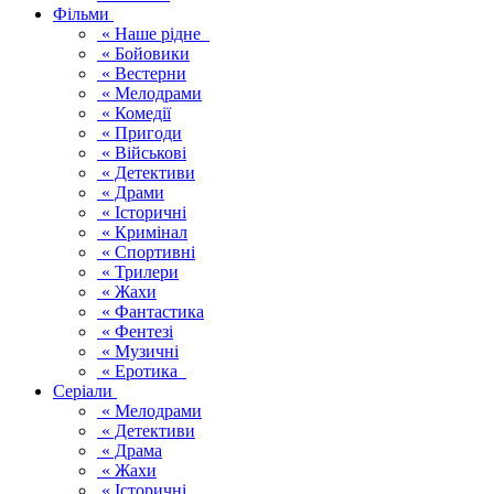
Фільми
« Наше рідне
« Бойовики
« Вестерни
« Мелодрами
« Комедії
« Пригоди
« Військові
« Детективи
« Драми
« Історичні
« Кримінал
« Спортивні
« Трилери
« Жахи
« Фантастика
« Фентезі
« Музичні
« Еротика
Серіали
« Мелодрами
« Детективи
« Драма
« Жахи
« Історичні