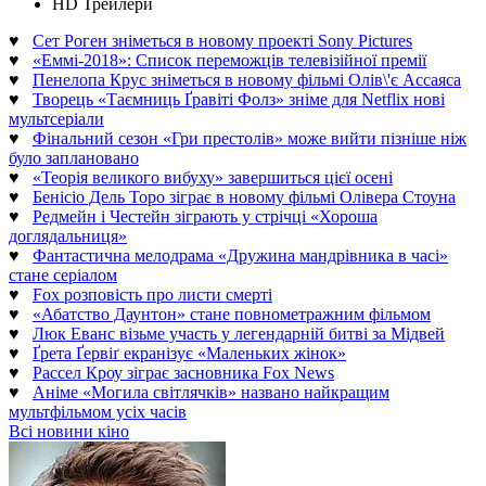
HD Трейлери
♥
Сет Роген зніметься в новому проекті Sony Pictures
♥
«Еммі-2018»: Список переможців телевізійної премії
♥
Пенелопа Крус зніметься в новому фільмі Олів\'є Ассаяса
♥
Творець «Таємниць Ґравіті Фолз» зніме для Netflix нові
мультсеріали
♥
Фінальний сезон «Гри престолів» може вийти пізніше ніж
було заплановано
♥
«Теорія великого вибуху» завершиться цієї осені
♥
Бенісіо Дель Торо зіграє в новому фільмі Олівера Стоуна
♥
Редмейн і Честейн зіграють у стрічці «Хороша
доглядальниця»
♥
Фантастична мелодрама «Дружина мандрівника в часі»
стане серіалом
♥
Fox розповість про листи смерті
♥
«Абатство Даунтон» стане повнометражним фільмом
♥
Люк Еванс візьме участь у легендарній битві за Мідвей
♥
Ґрета Ґервіґ екранізує «Маленьких жінок»
♥
Рассел Кроу зіграє засновника Fox News
♥
Аніме «Могила світлячків» названо найкращим
мультфільмом усіх часів
Всі новини кіно