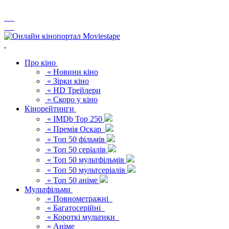
,
Про кіно
« Новини кіно
« Зірки кіно
« HD Трейлери
« Скоро у кіно
Кінорейтинги
« IMDb Top 250
« Премія Оскар
« Топ 50 фільмів
« Топ 50 серіалів
« Топ 50 мультфільмів
« Топ 50 мультсеріалів
« Топ 50 аніме
Мультфільми
« Повнометражні
« Багатосерійні
« Короткі мультики
« Аніме