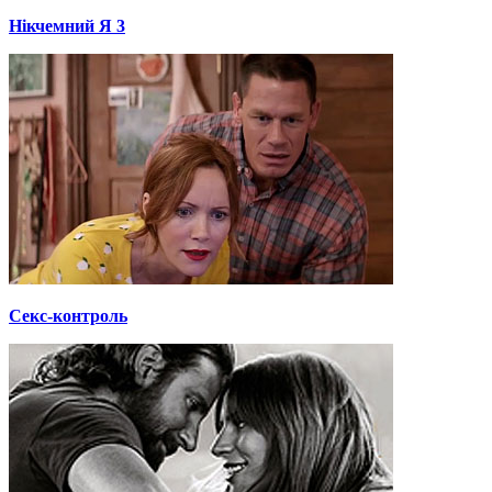
Нікчемний Я 3
Секс-контроль