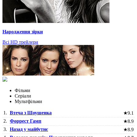
Народження зірки
Всі HD трейлери
Фільми
Серіали
Мультфільми
1.
Втеча з Шоушенка
★
9.1
2.
Форрест Гамп
★
8.9
3.
Назад у майбутнє
★
8.9