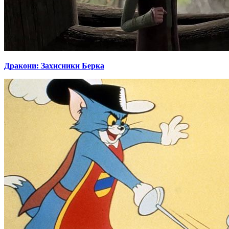
Дракони: Захисники Берка