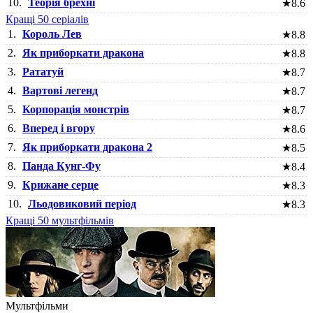
10.
Теорія брехні
★
8.6
Кращі 50 серіалів
1.
Король Лев
★
8.8
2.
Як приборкати дракона
★
8.8
3.
Рататуй
★
8.7
4.
Вартові легенд
★
8.7
5.
Корпорація монстрів
★
8.7
6.
Вперед і вгору
★
8.6
7.
Як приборкати дракона 2
★
8.5
8.
Панда Кунг-Фу
★
8.4
9.
Крижане серце
★
8.3
10.
Льодовиковий період
★
8.3
Кращі 50 мультфільмів
Мультфільми