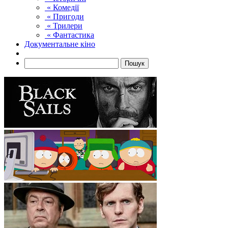
« Комедії
« Пригоди
« Трилери
« Фантастика
Документальне кіно
Пошук