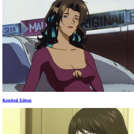
Ковбой Бібоп