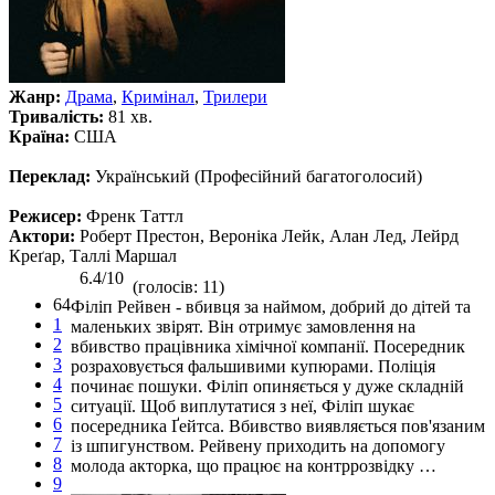
Жанр:
Драма
,
Кримінал
,
Трилери
Тривалість:
81 хв.
Країна:
США
Переклад:
Український (Професійний багатоголосий)
Режисер:
Френк Таттл
Актори:
Роберт Престон, Вероніка Лейк, Алан Лед, Лейрд
Креґар, Таллі Маршал
6.4/10
(голосів: 11)
64
Філіп Рейвен - вбивця за наймом, добрий до дітей та
1
маленьких звірят. Він отримує замовлення на
2
вбивство працівника хімічної компанії. Посередник
3
розраховується фальшивими купюрами. Поліція
4
починає пошуки. Філіп опиняється у дуже складній
5
ситуації. Щоб виплутатися з неї, Філіп шукає
6
посередника Ґейтса. Вбивство виявляється пов'язаним
7
із шпигунством. Рейвену приходить на допомогу
8
молода акторка, що працює на контррозвідку …
9