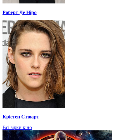
Роберт Де Ніро
Крістен Стюарт
Всі зірки кіно