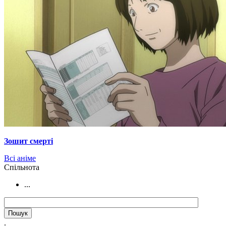
Зошит смерті
Всі аніме
Cпільнота
...
.