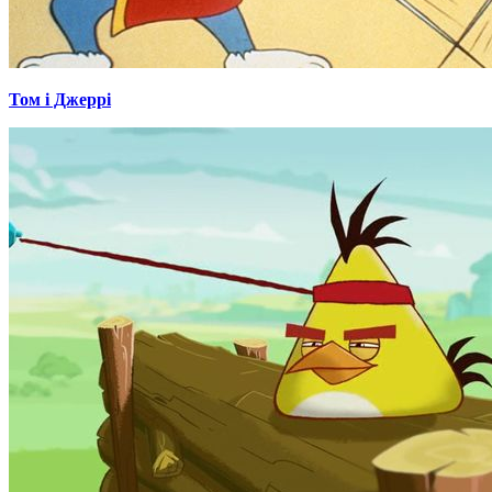
Том і Джеррі