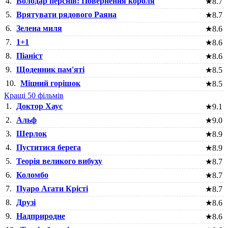
4.
Володар перснів: Повернення короля
★
8.7
5.
Врятувати рядового Раяна
★
8.7
6.
Зелена миля
★
8.6
7.
1+1
★
8.6
8.
Піаніст
★
8.6
9.
Щоденник пам'яті
★
8.5
10.
Міцний горішок
★
8.5
Кращі 50 фільмів
1.
Доктор Хаус
★
9.1
2.
Альф
★
9.0
3.
Шерлок
★
8.9
4.
Пуститися берега
★
8.9
5.
Теорія великого вибуху
★
8.7
6.
Коломбо
★
8.7
7.
Пуаро Агати Крісті
★
8.7
8.
Друзі
★
8.6
9.
Надприродне
★
8.6