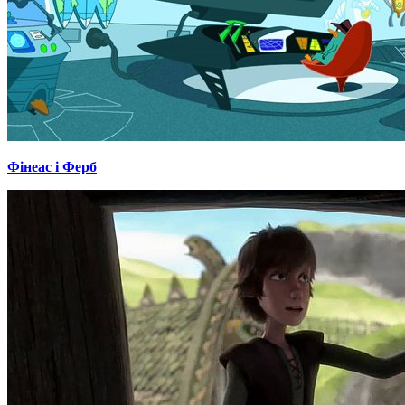
Фінеас і Ферб