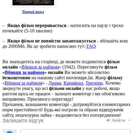
Чорний янгол
–
Якщо фільм переривається
- натисніть на паузу і трохи
почекайте (5-10 хвилин)
–
Якщо фільм не повністю завантажується
- збільшіть кеш
до 2000Мб. Як це зробити написано тут:
FAQ
Ви знаходитесь на сторінці, де можете подивитися
фільм
онлайн
«
Вбивця за наймом
» (1942). Переглянути
фільм
«
Вбивця за наймом
» онлайн
Ви можете абсолютно
безкоштовно
на нашому сайті moviestape.lat. Жанр
фільму
«
Вбивця за наймом
» -
Драма
,
Кримінал
,
Трилери
. Хочемо
звернути увагу, що всі
фільми онлайн
у нас робочі, якщо
раптом щось не працює - залиште коментар і ми обов'язково
виправимо. Приємного перегляду!
Прохання, залишаючи коментарі - дотримуйтеся елементарних
норм пристойності! Будь-які погрози та образи відвідувачів
сайту, нецензурна лайка - видаляються без попередження!