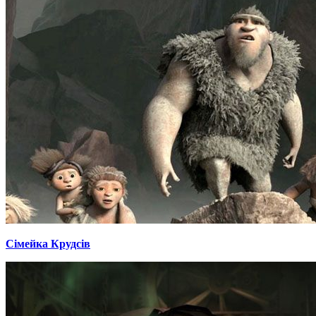
Сімейка Крудсів