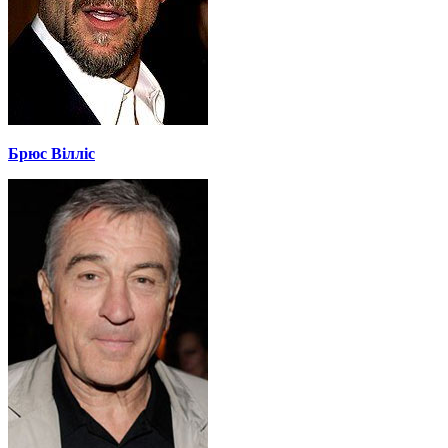
Брюс Вілліс