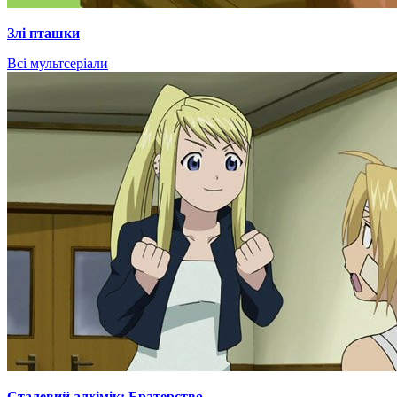
Злі пташки
Всі мультсеріали
Сталевий алхімік: Братерство