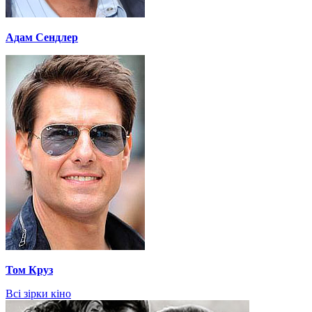
Адам Сендлер
Том Круз
Всі зірки кіно