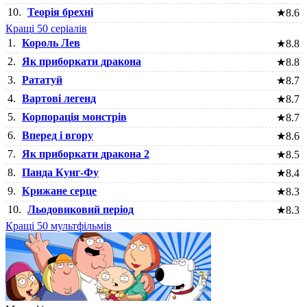
10.
Теорія брехні
★
8.6
Кращі 50 серіалів
1.
Король Лев
★
8.8
2.
Як приборкати дракона
★
8.8
3.
Рататуй
★
8.7
4.
Вартові легенд
★
8.7
5.
Корпорація монстрів
★
8.7
6.
Вперед і вгору
★
8.6
7.
Як приборкати дракона 2
★
8.5
8.
Панда Кунг-Фу
★
8.4
9.
Крижане серце
★
8.3
10.
Льодовиковий період
★
8.3
Кращі 50 мультфільмів