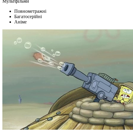
Мультфільми
Повнометражні
Багатосерійні
Аніме