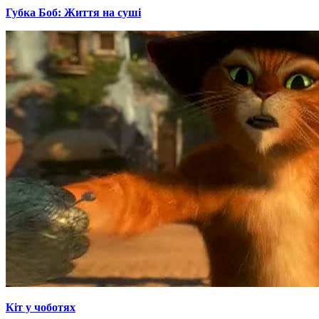
Губка Боб: Життя на суші
Кіт у чоботях