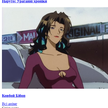
Наруто: Ураганні хроніки
Ковбой Бібоп
Всі аніме