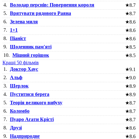
4.
Володар перснів: Повернення короля
★
8.7
5.
Врятувати рядового Раяна
★
8.7
6.
Зелена миля
★
8.6
7.
1+1
★
8.6
8.
Піаніст
★
8.6
9.
Щоденник пам'яті
★
8.5
10.
Міцний горішок
★
8.5
Кращі 50 фільмів
1.
Доктор Хаус
★
9.1
2.
Альф
★
9.0
3.
Шерлок
★
8.9
4.
Пуститися берега
★
8.9
5.
Теорія великого вибуху
★
8.7
6.
Коломбо
★
8.7
7.
Пуаро Агати Крісті
★
8.7
8.
Друзі
★
8.6
9.
Надприродне
★
8.6