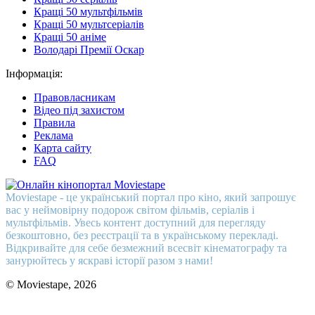
Кращі 50 мультфільмів
Кращі 50 мультсеріалів
Кращі 50 аніме
Володарі Премії Оскар
Інформація:
Правовласникам
Відео під захистом
Правила
Реклама
Карта сайту
FAQ
Moviestape - це український портал про кіно, який запрошує
вас у неймовірну подорож світом фільмів, серіалів і
мультфільмів. Увесь контент доступний для перегляду
безкоштовно, без реєстрації та в українському перекладі.
Відкривайте для себе безмежний всесвіт кінематографу та
занурюйтесь у яскраві історії разом з нами!
© Moviestape, 2026