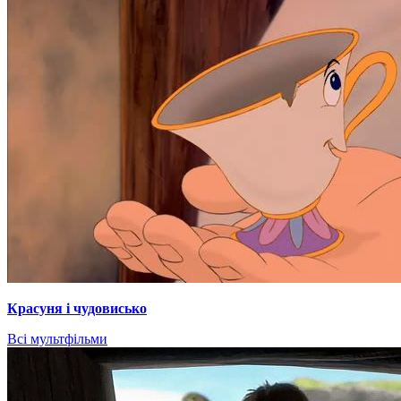
Красуня і чудовисько
Всі мультфільми