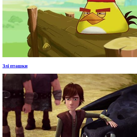
Злі пташки