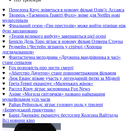
♥
Пенелопа Крус зніметься в новому фільмі Олів\'є Ассаяса
♥
Творець «Таємниць Ґравіті Фолз» зніме для Netflix нові
мультсеріали
♥
Фінальний сезон «Гри престолів» може вийти пізніше ніж
було заплановано
♥
«Теорія великого вибуху» завершиться цієї осені
♥
Бенісіо Дель Торо зіграє в новому фільмі Олівера Стоуна
♥
Редмейн і Честейн зіграють у стрічці «Хороша
доглядальниця»
♥
Фантастична мелодрама «Дружина мандрівника в часі»
стане серіалом
♥
Fox розповість про листи смерті
♥
«Абатство Даунтон» стане повнометражним фільмом
♥
Люк Еванс візьме участь у легендарній битві за Мідвей
♥
Ґрета Ґервіґ екранізує «Маленьких жінок»
♥
Рассел Кроу зіграє засновника Fox News
♥
Аніме «Могила світлячків» названо найкращим
мультфільмом усіх часів
♥
Райан Рейнольдс зіграє головну роль у трилері
«Бермудський трикутник»
♥
Баррі Дженкінс екранізує бестселер Колсона Вайтхеда
Всі новини кіно