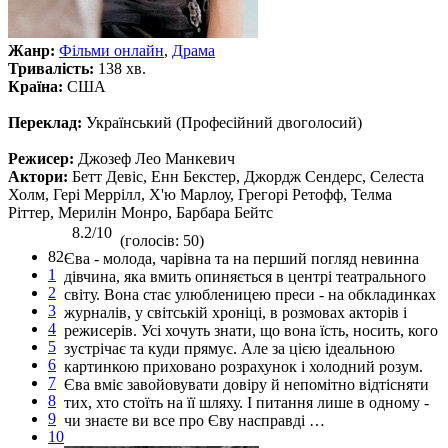
Жанр:
Фільми онлайн
,
Драма
Тривалість:
138 хв.
Країна:
США
Переклад:
Український (Професійний двоголосий)
Режисер:
Джозеф Лео Манкевич
Актори:
Бетт Девіс, Енн Бекстер, Джордж Сендерс, Селеста
Холм, Гері Меррілл, Х'ю Марлоу, Грегорі Ретофф, Телма
Ріттер, Мерилін Монро, Барбара Бейтс
8.2/10
(голосів: 50)
82
Єва - молода, чарівна та на перший погляд невинна
1
дівчина, яка вмить опиняється в центрі театрального
2
світу. Вона стає улюбленицею преси - на обкладинках
3
журналів, у світській хроніці, в розмовах акторів і
4
режисерів. Усі хочуть знати, що вона їсть, носить, кого
5
зустрічає та куди прямує. Але за цією ідеальною
6
картинкою приховано розрахунок і холодний розум.
7
Єва вміє завойовувати довіру й непомітно відтісняти
8
тих, хто стоїть на її шляху. І питання лише в одному -
9
чи знаєте ви все про Єву насправді …
10