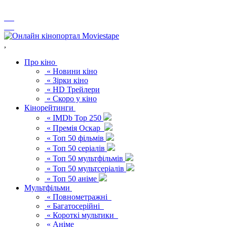
,
Про кіно
« Новини кіно
« Зірки кіно
« HD Трейлери
« Скоро у кіно
Кінорейтинги
« IMDb Top 250
« Премія Оскар
« Топ 50 фільмів
« Топ 50 серіалів
« Топ 50 мультфільмів
« Топ 50 мультсеріалів
« Топ 50 аніме
Мультфільми
« Повнометражні
« Багатосерійні
« Короткі мультики
« Аніме