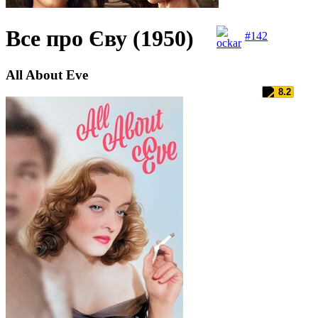
Все про Єву (1950)
#
142
All About Eve
8.2