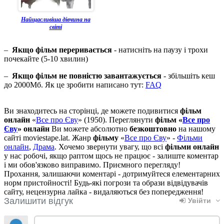
Найщасливіша дівчина на
світі
–
Якщо фільм переривається
- натисніть на паузу і трохи
почекайте (5-10 хвилин)
–
Якщо фільм не повністю завантажується
- збільшіть кеш
до 2000Мб. Як це зробити написано тут:
FAQ
Ви знаходитесь на сторінці, де можете подивитися
фільм
онлайн
«
Все про Єву
» (1950). Переглянути
фільм «
Все про
Єву
» онлайн
Ви можете абсолютно
безкоштовно
на нашому
сайті moviestape.lat. Жанр
фільму
«
Все про Єву
» -
Фільми
онлайн
,
Драма
. Хочемо звернути увагу, що всі
фільми онлайн
у нас робочі, якщо раптом щось не працює - залиште коментар
і ми обов'язково виправимо. Приємного перегляду!
Прохання, залишаючи коментарі - дотримуйтеся елементарних
норм пристойності! Будь-які погрози та образи відвідувачів
сайту, нецензурна лайка - видаляються без попередження!