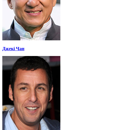
Джекі Чан