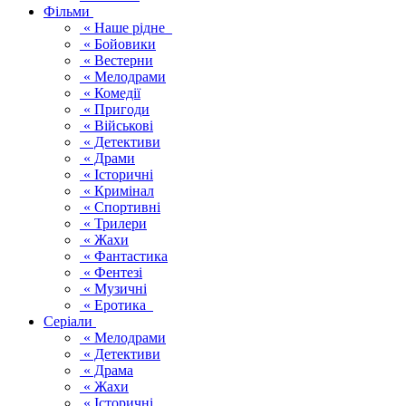
Фільми
« Наше рідне
« Бойовики
« Вестерни
« Мелодрами
« Комедії
« Пригоди
« Військові
« Детективи
« Драми
« Історичні
« Кримінал
« Спортивні
« Трилери
« Жахи
« Фантастика
« Фентезі
« Музичні
« Еротика
Серіали
« Мелодрами
« Детективи
« Драма
« Жахи
« Історичні