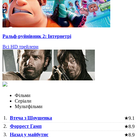
Ральф-руйнівник 2: Інтернетрі
Всі HD трейлери
Фільми
Серіали
Мультфільми
1.
Втеча з Шоушенка
★
9.1
2.
Форрест Гамп
★
8.9
3.
Назад у майбутнє
★
8.9