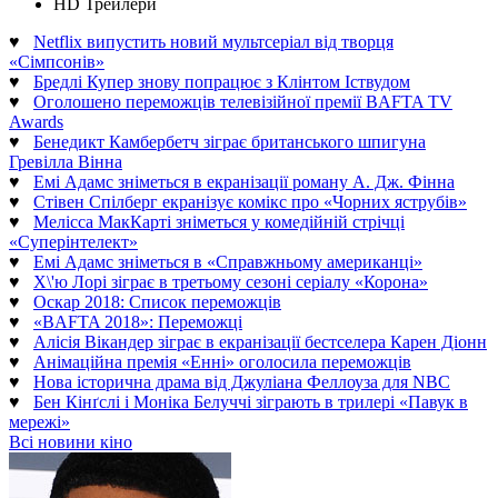
HD Трейлери
♥
Netflix випустить новий мультсеріал від творця
«Сімпсонів»
♥
Бредлі Купер знову попрацює з Клінтом Іствудом
♥
Оголошено переможців телевізійної премії BAFTA TV
Awards
♥
Бенедикт Камбербетч зіграє британського шпигуна
Гревілла Вінна
♥
Емі Адамс зніметься в екранізації роману А. Дж. Фінна
♥
Стівен Спілберг екранізує комікс про «Чорних яструбів»
♥
Мелісса МакКарті зніметься у комедійній стрічці
«Суперінтелект»
♥
Емі Адамс зніметься в «Справжньому американці»
♥
Х\'ю Лорі зіграє в третьому сезоні серіалу «Корона»
♥
Оскар 2018: Список переможців
♥
«BAFTA 2018»: Переможці
♥
Алісія Вікандер зіграє в екранізації бестселера Карен Діонн
♥
Анімаційна премія «Енні» оголосила переможців
♥
Нова історична драма від Джуліана Феллоуза для NBC
♥
Бен Кінґслі і Моніка Белуччі зіграють в трилері «Павук в
мережі»
Всі новини кіно