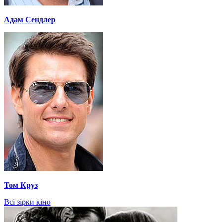
Адам Сендлер
Том Круз
Всі зірки кіно