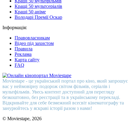
Кращі 50 мультфільмів
Кращі 50 мультсеріалів
Кращі 50 аніме
Володарі Премії Оскар
Інформація:
Правовласникам
Відео під захистом
Правила
Реклама
Карта сайту
FAQ
Moviestape - це український портал про кіно, який запрошує
вас у неймовірну подорож світом фільмів, серіалів і
мультфільмів. Увесь контент доступний для перегляду
безкоштовно, без реєстрації та в українському перекладі.
Відкривайте для себе безмежний всесвіт кінематографу та
занурюйтесь у яскраві історії разом з нами!
© Moviestape, 2026