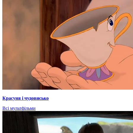
Красуня і чудовисько
Всі мультфільми