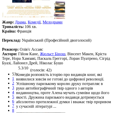
Жанр:
Драма
,
Комедії
,
Мелодрами
Тривалість:
106 хв.
Країна:
Франція
Переклад:
Український (Професійний двоголосий)
Режисер:
Олів'є Ассаяс
Актори:
Гійом Кане,
Жюльєт Бінош
, Вінсент Макен, Кріста
Тере, Нора Хамзаві, Паскаль Греггорі, Лоран Пуатрено, Сігрід
Буазі, Лайонел Дрей, Ніколас Бушо
5.3/10
(голосів: 42)
53
Комедія розповість історію про видавців книг, які
1
виявилися зовсім не готові до цифрової революції.
2
Успішному паризькому королю друку потрапляє в
3
руки автобіографічний твір одного з авторів
4
видавництва, проте Алена мучать сумніви щодо його
5
якості. Дружина паризького видавця дотримується
6
абсолютно протилежної думки і вважає твір проривом
7
у сучасній літературі ...
8