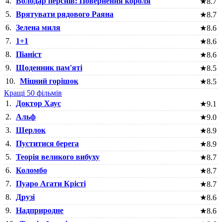
4.
Володар перснів: Повернення короля
★
8.7
5.
Врятувати рядового Раяна
★
8.7
6.
Зелена миля
★
8.6
7.
1+1
★
8.6
8.
Піаніст
★
8.6
9.
Щоденник пам'яті
★
8.5
10.
Міцний горішок
★
8.5
Кращі 50 фільмів
1.
Доктор Хаус
★
9.1
2.
Альф
★
9.0
3.
Шерлок
★
8.9
4.
Пуститися берега
★
8.9
5.
Теорія великого вибуху
★
8.7
6.
Коломбо
★
8.7
7.
Пуаро Агати Крісті
★
8.7
8.
Друзі
★
8.6
9.
Надприродне
★
8.6