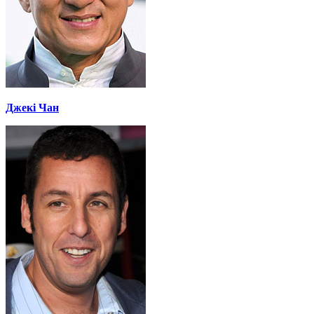
Джекі Чан