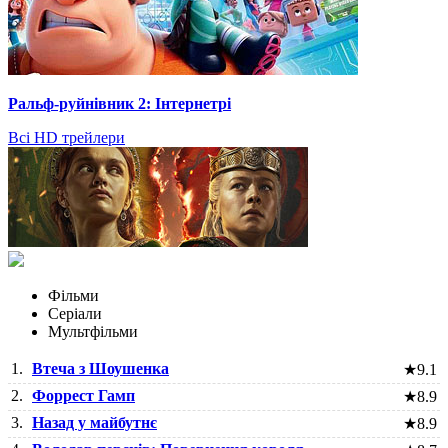
Ральф-руйнівник 2: Інтернетрі
Всі HD трейлери
Фільми
Серіали
Мультфільми
1.
Втеча з Шоушенка
★
9.1
2.
Форрест Гамп
★
8.9
3.
Назад у майбутнє
★
8.9