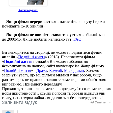
Ходять чутки
–
Якщо фільм переривається
- натисніть на паузу і трохи
почекайте (5-10 хвилин)
–
Якщо фільм не повністю завантажується
- збільшіть кеш
до 2000Мб. Як це зробити написано тут:
FAQ
Ви знаходитесь на сторінці, де можете подивитися
фільм
онлайн
«
Подвійні життя
» (2018). Переглянути
фільм
«
Подвійні життя
» онлайн
Ви можете абсолютно
безкоштовно
на нашому сайті moviestape.lat. Жанр
фільму
«
Подвійні життя
» -
Драма
,
Комедії
,
Мелодрами
. Хочемо
звернути увагу, що всі
фільми онлайн
у нас робочі, якщо
раптом щось не працює - залиште коментар і ми обов'язково
виправимо. Приємного перегляду!
Прохання, залишаючи коментарі - дотримуйтеся елементарних
норм пристойності! Будь-які погрози та образи відвідувачів
сайту, нецензурна лайка - видаляються без попередження!