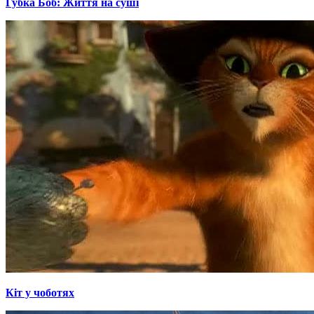
Губка Боб: Життя на суші
Кіт у чоботях