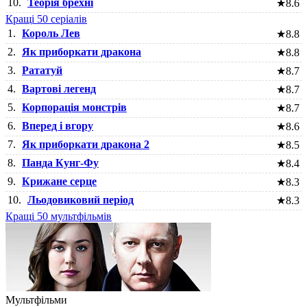
10.
Теорія брехні
★
8.6
Кращі 50 серіалів
1.
Король Лев
★
8.8
2.
Як приборкати дракона
★
8.8
3.
Рататуй
★
8.7
4.
Вартові легенд
★
8.7
5.
Корпорація монстрів
★
8.7
6.
Вперед і вгору
★
8.6
7.
Як приборкати дракона 2
★
8.5
8.
Панда Кунг-Фу
★
8.4
9.
Крижане серце
★
8.3
10.
Льодовиковий період
★
8.3
Кращі 50 мультфільмів
Мультфільми