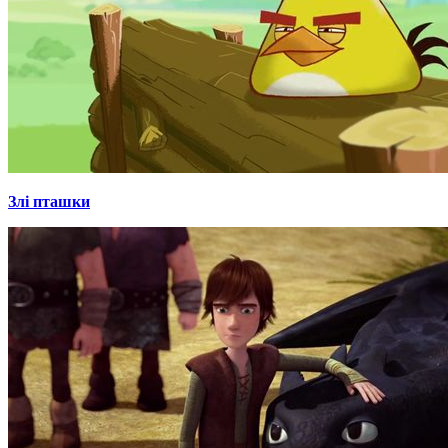
Злі пташки