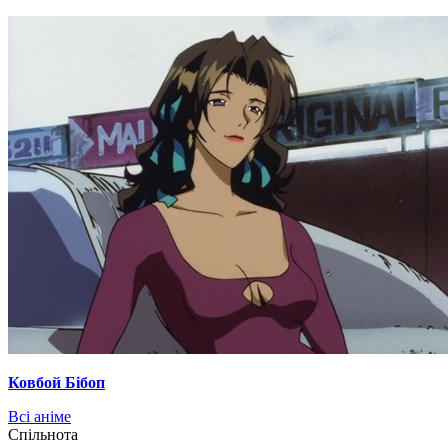
Ковбой Бібоп
Всі аніме
Cпільнота