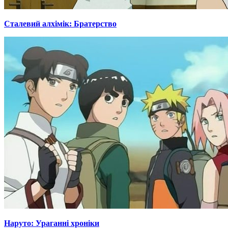
Сталевий алхімік: Братерство
Наруто: Ураганні хроніки