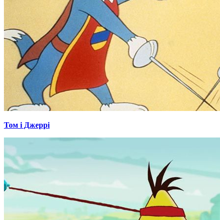
Том і Джеррі