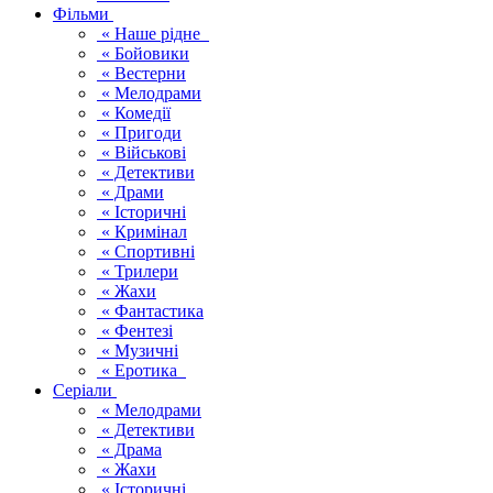
Фільми
« Наше рідне
« Бойовики
« Вестерни
« Мелодрами
« Комедії
« Пригоди
« Військові
« Детективи
« Драми
« Історичні
« Кримінал
« Спортивні
« Трилери
« Жахи
« Фантастика
« Фентезі
« Музичні
« Еротика
Серіали
« Мелодрами
« Детективи
« Драма
« Жахи
« Історичні