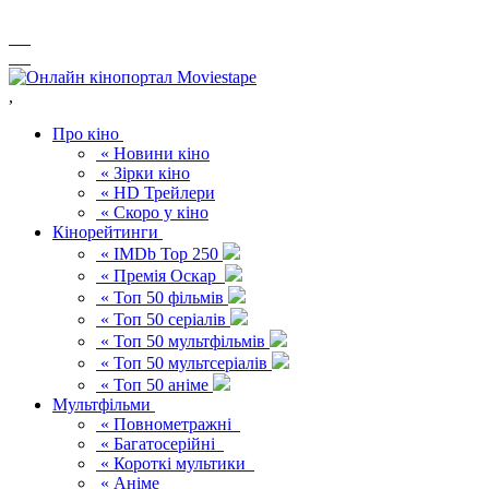
,
Про кіно
« Новини кіно
« Зірки кіно
« HD Трейлери
« Скоро у кіно
Кінорейтинги
« IMDb Top 250
« Премія Оскар
« Топ 50 фільмів
« Топ 50 серіалів
« Топ 50 мультфільмів
« Топ 50 мультсеріалів
« Топ 50 аніме
Мультфільми
« Повнометражні
« Багатосерійні
« Короткі мультики
« Аніме