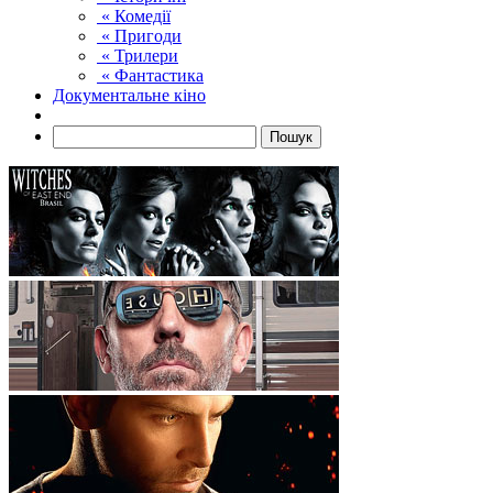
« Комедії
« Пригоди
« Трилери
« Фантастика
Документальне кіно
Пошук