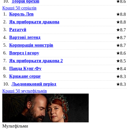
10.
Теорія брехні
★
8.6
Кращі 50 серіалів
1.
Король Лев
★
8.8
2.
Як приборкати дракона
★
8.8
3.
Рататуй
★
8.7
4.
Вартові легенд
★
8.7
5.
Корпорація монстрів
★
8.7
6.
Вперед і вгору
★
8.6
7.
Як приборкати дракона 2
★
8.5
8.
Панда Кунг-Фу
★
8.4
9.
Крижане серце
★
8.3
10.
Льодовиковий період
★
8.3
Кращі 50 мультфільмів
Мультфільми