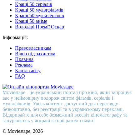
Кращі 50 серіалів
Кращі 50 мультфільмів
Кращі 50 мультсеріалів
Кращі 50 аніме
Володарі Премії Оскар
Інформація:
Правовласникам
Відео під захистом
Правила
Реклама
Карта сайту
FAQ
Moviestape - це український портал про кіно, який запрошує
вас у неймовірну подорож світом фільмів, серіалів і
мультфільмів. Увесь контент доступний для перегляду
безкоштовно, без реєстрації та в українському перекладі.
Відкривайте для себе безмежний всесвіт кінематографу та
занурюйтесь у яскраві історії разом з нами!
© Moviestape, 2026