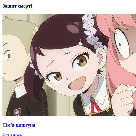
Зошит смерті
Сім'я шпигуна
Всі аніме