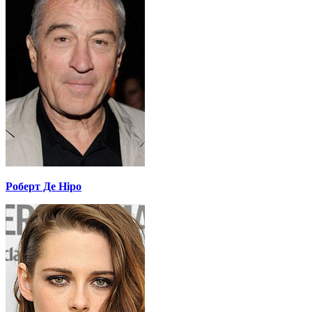
Роберт Де Ніро