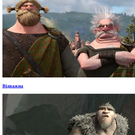
Відважна