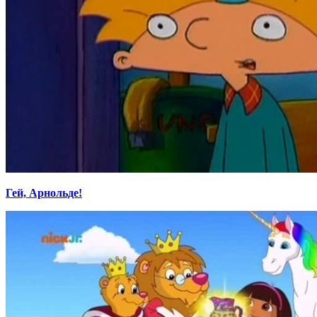
Гей, Арнольде!