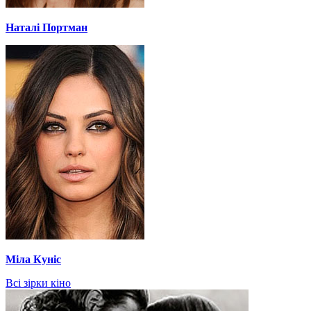
Наталі Портман
Міла Куніс
Всі зірки кіно