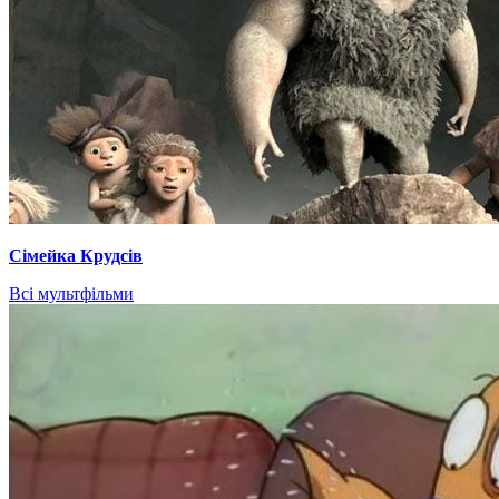
Сімейка Крудсів
Всі мультфільми