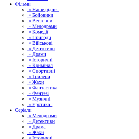
Фільми
« Наше рідне
« Бойовики
« Вестерни
« Мелодрами
« Комедії
« Пригоди
« Військові
« Детективи
« Драми
« Історичні
« Кримінал
« Спортивні
« Трилери
« Жахи
« Фантастика
« Фентезі
« Музичні
« Еротика
Серіали
« Мелодрами
« Детективи
« Драма
« Жахи
« Історичні