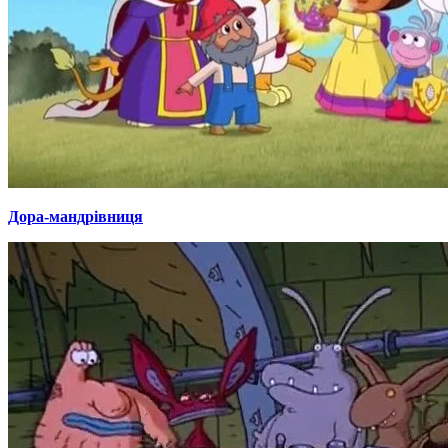
Дора-мандрівниця