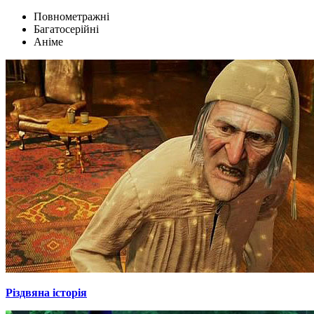
Повнометражні
Багатосерійні
Аніме
Різдвяна історія