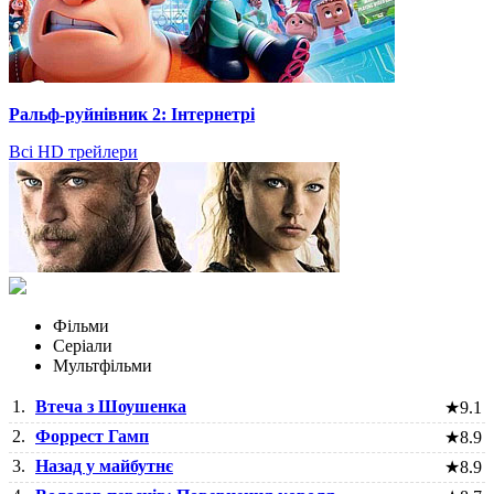
Ральф-руйнівник 2: Інтернетрі
Всі HD трейлери
Фільми
Серіали
Мультфільми
1.
Втеча з Шоушенка
★
9.1
2.
Форрест Гамп
★
8.9
3.
Назад у майбутнє
★
8.9