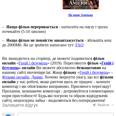
На краю Америки
–
Якщо фільм переривається
- натисніть на паузу і трохи
почекайте (5-10 хвилин)
–
Якщо фільм не повністю завантажується
- збільшіть кеш
до 2000Мб. Як це зробити написано тут:
FAQ
Ви знаходитесь на сторінці, де можете подивитися
фільм
онлайн
«
Геній і безумець
» (2019). Переглянути
фільм «
Геній і
безумець
» онлайн
Ви можете абсолютно
безкоштовно
на
нашому сайті moviestape.lat. Жанр
фільму
«
Геній і безумець
» -
Фільми онлайн
,
Драма
. Хочемо звернути увагу, що всі
фільми
онлайн
у нас робочі, якщо раптом щось не працює - залиште
коментар і ми обов'язково виправимо. Приємного перегляду!
Прохання, залишаючи коментарі - дотримуйтеся елементарних
норм пристойності! Будь-які погрози та образи відвідувачів
сайту, нецензурна лайка - видаляються без попередження!