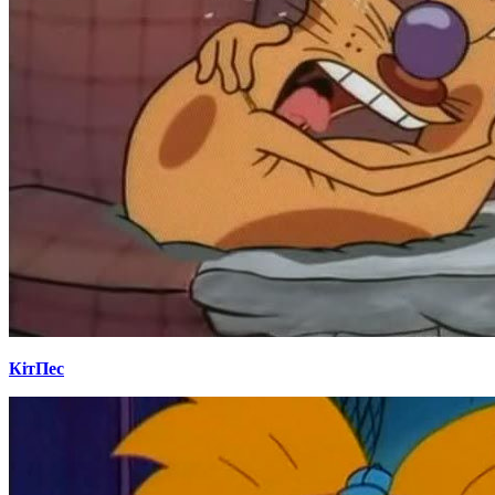
КітПес