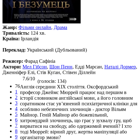
Жанр:
Фільми онлайн
,
Драма
Тривалість:
124 хв.
Країна:
Ірландія
Переклад:
Український (Дубльований)
Режисер:
Фарад Сафініа
Актори:
Мел Гібсон
,
Шон Пенн
, Едді Марсан,
Наталі Дормер
,
Дженніфер Елі, Стів Куґан, Стівен Діллейн
7.6/10
(голосів: 134)
76
Англія середини XIX століття. Оксфордський
1
професор Джеймс Мюррей працює над першим в
2
історії словником англійської мови, а його головним
3
соратником стає ув’язнений психіатричної клініки для
4
особливо небезпечних злочинців - доктор Вільям
5
Майнор. Геній Майнор або божевільний,
6
хитромудрий злочинець, що грає у зухвалу гру, щоб
7
вирватися на свободу, або одержимий вчений? І хто
8
тоді Мюррей: вірний друг, жертва маніпуляції або
9
організатор змови?