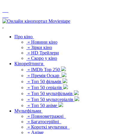
,
Про кіно
« Новини кіно
« Зірки кіно
« HD Трейлери
« Скоро у кіно
Кінорейтинги
« IMDb Top 250
« Премія Оскар
« Топ 50 фільмів
« Топ 50 серіалів
« Топ 50 мультфільмів
« Топ 50 мультсеріалів
« Топ 50 аніме
Мультфільми
« Повнометражні
« Багатосерійні
« Короткі мультики
« Аніме