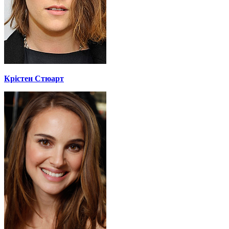
Крістен Стюарт