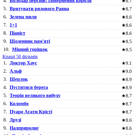
4.
Володар перснів: Повернення короля
★
8.7
5.
Врятувати рядового Раяна
★
8.7
6.
Зелена миля
★
8.6
7.
1+1
★
8.6
8.
Піаніст
★
8.6
9.
Щоденник пам'яті
★
8.5
10.
Міцний горішок
★
8.5
Кращі 50 фільмів
1.
Доктор Хаус
★
9.1
2.
Альф
★
9.0
3.
Шерлок
★
8.9
4.
Пуститися берега
★
8.9
5.
Теорія великого вибуху
★
8.7
6.
Коломбо
★
8.7
7.
Пуаро Агати Крісті
★
8.7
8.
Друзі
★
8.6
9.
Надприродне
★
8.6