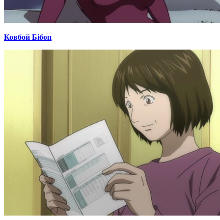
Ковбой Бібоп