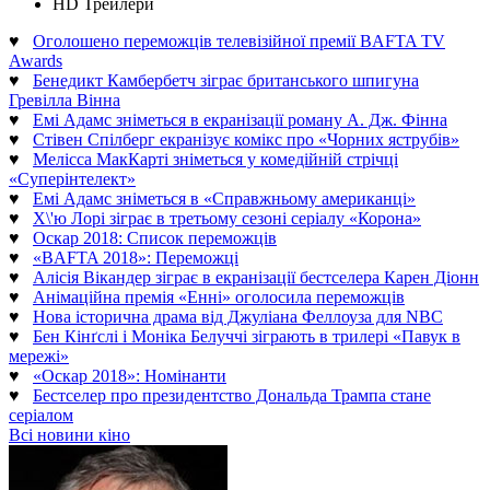
HD Трейлери
♥
Оголошено переможців телевізійної премії BAFTA TV
Awards
♥
Бенедикт Камбербетч зіграє британського шпигуна
Гревілла Вінна
♥
Емі Адамс зніметься в екранізації роману А. Дж. Фінна
♥
Стівен Спілберг екранізує комікс про «Чорних яструбів»
♥
Мелісса МакКарті зніметься у комедійній стрічці
«Суперінтелект»
♥
Емі Адамс зніметься в «Справжньому американці»
♥
Х\'ю Лорі зіграє в третьому сезоні серіалу «Корона»
♥
Оскар 2018: Список переможців
♥
«BAFTA 2018»: Переможці
♥
Алісія Вікандер зіграє в екранізації бестселера Карен Діонн
♥
Анімаційна премія «Енні» оголосила переможців
♥
Нова історична драма від Джуліана Феллоуза для NBC
♥
Бен Кінґслі і Моніка Белуччі зіграють в трилері «Павук в
мережі»
♥
«Оскар 2018»: Номінанти
♥
Бестселер про президентство Дональда Трампа стане
серіалом
Всі новини кіно