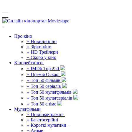
,
Про кіно
« Новини кіно
« Зірки кіно
« HD Трейлери
« Скоро у кіно
Кінорейтинги
« IMDb Top 250
« Премія Оскар
« Топ 50 фільмів
« Топ 50 серіалів
« Топ 50 мультфільмів
« Топ 50 мультсеріалів
« Топ 50 аніме
Мультфільми
« Повнометражні
« Багатосерійні
« Короткі мультики
« Аніме