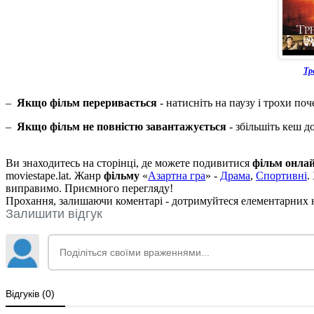
Тр
–
Якщо фільм переривається
- натисніть на паузу і трохи поч
–
Якщо фільм не повністю завантажується
- збільшіть кеш д
Ви знаходитесь на сторінці, де можете подивитися
фільм онла
moviestape.lat. Жанр
фільму
«
Азартна гра
» -
Драма
,
Спортивні
.
виправимо. Приємного перегляду!
Прохання, залишаючи коментарі - дотримуйтеся елементарних но