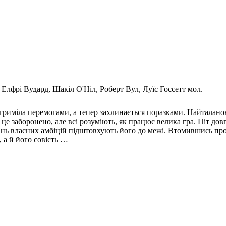
Елфрі Вудард, Шакіл О'Ніл, Роберт Вул, Луїс Госсетт мол.
сь гриміла перемогами, а тепер захлинається поразками. Найтала
 це заборонено, але всі розуміють, як працює велика гра. Піт до
 тінь власних амбіцій підштовхують його до межі. Втомившись пр
, а й його совість …