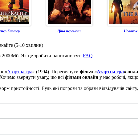
енер Картер
Ціна перемоги
Новачок
екайте (5-10 хвилин)
о 2000Мб. Як це зробити написано тут:
FAQ
йн
«
Азартна гра
» (1994). Переглянути
фільм «
Азартна гра
» онл
 Хочемо звернути увагу, що всі
фільми онлайн
у нас робочі, якщ
рм пристойності! Будь-які погрози та образи відвідувачів сайту