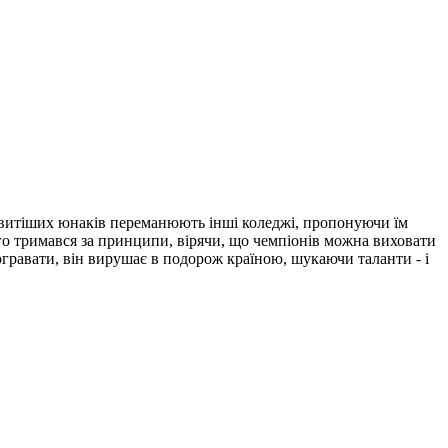
новитіших юнаків переманюють інші коледжі, пропонуючи їм
вго тримався за принципи, вірячи, що чемпіонів можна виховати
огравати, він вирушає в подорож країною, шукаючи таланти - і