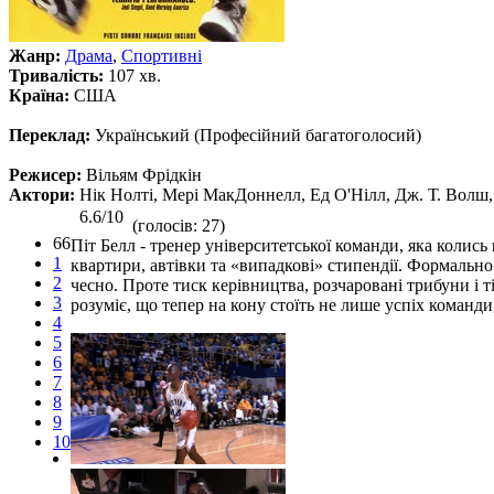
Жанр:
Драма
,
Спортивні
Тривалість:
107 хв.
Країна:
США
Переклад:
Український (Професійний багатоголосий)
Режисер:
Вільям Фрідкін
Актори:
Нік Нолті, Мері МакДоннелл, Ед О'Нілл, Дж. Т. Волш, 
6.6/10
(голосів: 27)
66
Піт Белл - тренер університетської команди, яка коли
1
квартири, автівки та «випадкові» стипендії. Формально
2
чесно. Проте тиск керівництва, розчаровані трибуни і
3
розуміє, що тепер на кону стоїть не лише успіх команди
4
5
6
7
8
9
10