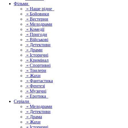
Фільми
« Наше рідне
« Бойовики
« Вестерни
« Мелодрами
« Комедії
« Пригоди
« Військові
« Детективи
« Драми
« Історичні
« Кримінал
« Спортивні
« Трилери
« Жахи
« Фантастика
« Фентезі
« Музичні
« Еротика
Серіали
« Мелодрами
« Детективи
« Драма
« Жахи
« Історичні