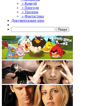
« Комедії
« Пригоди
« Трилери
« Фантастика
Документальне кіно
Пошук