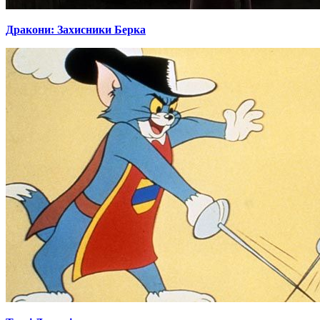
Дракони: Захисники Берка