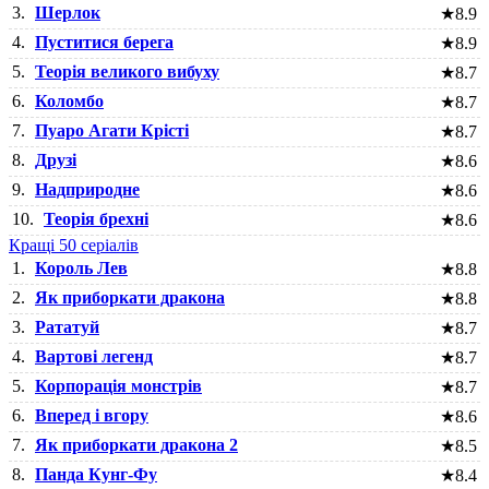
3.
Шерлок
★
8.9
4.
Пуститися берега
★
8.9
5.
Теорія великого вибуху
★
8.7
6.
Коломбо
★
8.7
7.
Пуаро Агати Крісті
★
8.7
8.
Друзі
★
8.6
9.
Надприродне
★
8.6
10.
Теорія брехні
★
8.6
Кращі 50 серіалів
1.
Король Лев
★
8.8
2.
Як приборкати дракона
★
8.8
3.
Рататуй
★
8.7
4.
Вартові легенд
★
8.7
5.
Корпорація монстрів
★
8.7
6.
Вперед і вгору
★
8.6
7.
Як приборкати дракона 2
★
8.5
8.
Панда Кунг-Фу
★
8.4