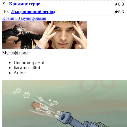
9.
Крижане серце
★
8.3
10.
Льодовиковий період
★
8.3
Кращі 50 мультфільмів
Мультфільми
Повнометражні
Багатосерійні
Аніме