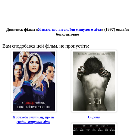
Дивитись фільм «
Я знаю, що ви скоїли минулого літа
» (1997) онлайн
безкоштовно
Вам сподобався цей фільм, не пропустіть:
Я завжди знатиму, що ви
Сирена
скоїли минулого літа