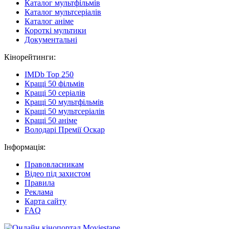
Каталог мультфільмів
Каталог мультсеріалів
Каталог аніме
Короткі мультики
Документальні
Кінорейтинги:
IMDb Top 250
Кращі 50 фільмів
Кращі 50 серіалів
Кращі 50 мультфільмів
Кращі 50 мультсеріалів
Кращі 50 аніме
Володарі Премії Оскар
Інформація:
Правовласникам
Відео під захистом
Правила
Реклама
Карта сайту
FAQ