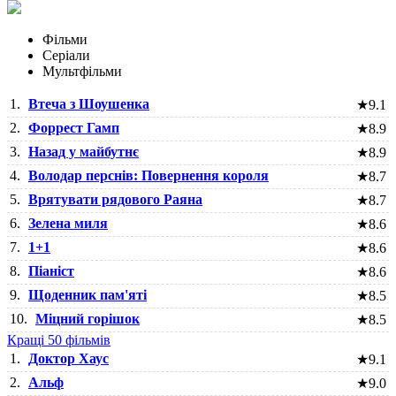
Фільми
Серіали
Мультфільми
1.
Втеча з Шоушенка
★
9.1
2.
Форрест Гамп
★
8.9
3.
Назад у майбутнє
★
8.9
4.
Володар перснів: Повернення короля
★
8.7
5.
Врятувати рядового Раяна
★
8.7
6.
Зелена миля
★
8.6
7.
1+1
★
8.6
8.
Піаніст
★
8.6
9.
Щоденник пам'яті
★
8.5
10.
Міцний горішок
★
8.5
Кращі 50 фільмів
1.
Доктор Хаус
★
9.1
2.
Альф
★
9.0