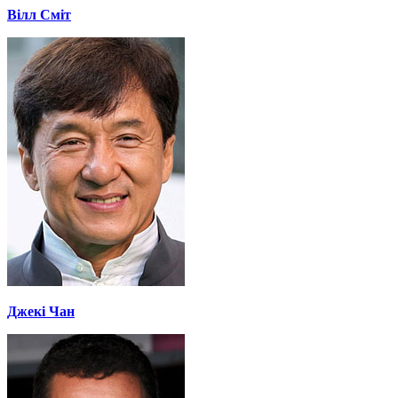
Вілл Сміт
Джекі Чан