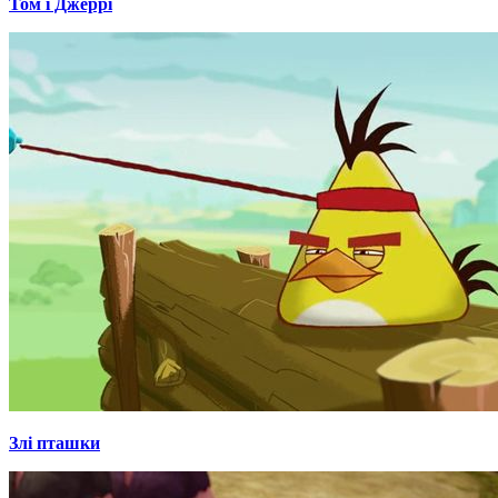
Том і Джеррі
Злі пташки