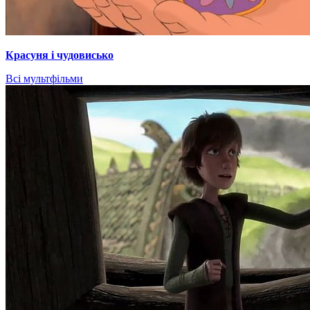
Красуня і чудовисько
Всі мультфільми