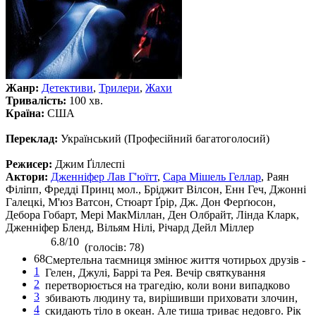
Жанр:
Детективи
,
Трилери
,
Жахи
Тривалість:
100 хв.
Країна:
США
Переклад:
Український (Професійний багатоголосий)
Режисер:
Джим Ґіллеспі
Актори:
Дженніфер Лав Г'юїтт
,
Сара Мішель Геллар
, Раян
Філіпп, Фредді Принц мол., Бріджит Вілсон, Енн Геч, Джонні
Галецкі, М'юз Ватсон, Стюарт Ґрір, Дж. Дон Ферґюсон,
Дебора Гобарт, Мері МакМіллан, Ден Олбрайт, Лінда Кларк,
Дженніфер Бленд, Вільям Нілі, Річард Дейл Міллер
6.8/10
(голосів: 78)
68
Смертельна таємниця змінює життя чотирьох друзів -
1
Гелен, Джулі, Баррі та Рея. Вечір святкування
2
перетворюється на трагедію, коли вони випадково
3
збивають людину та, вирішивши приховати злочин,
4
скидають тіло в океан. Але тиша триває недовго. Рік