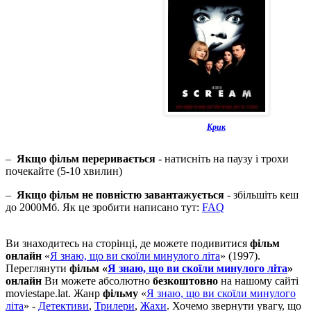
Крик
–
Якщо фільм переривається
- натисніть на паузу і трохи
почекайте (5-10 хвилин)
–
Якщо фільм не повністю завантажується
- збільшіть кеш
до 2000Мб. Як це зробити написано тут:
FAQ
Ви знаходитесь на сторінці, де можете подивитися
фільм
онлайн
«
Я знаю, що ви скоїли минулого літа
» (1997).
Переглянути
фільм «
Я знаю, що ви скоїли минулого літа
»
онлайн
Ви можете абсолютно
безкоштовно
на нашому сайті
moviestape.lat. Жанр
фільму
«
Я знаю, що ви скоїли минулого
літа
» -
Детективи
,
Трилери
,
Жахи
. Хочемо звернути увагу, що