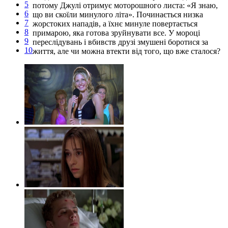
5
потому Джулі отримує моторошного листа: «Я знаю,
6
що ви скоїли минулого літа». Починається низка
7
жорстоких нападів, а їхнє минуле повертається
8
примарою, яка готова зруйнувати все. У мороці
9
переслідувань і вбивств друзі змушені боротися за
10
життя, але чи можна втекти від того, що вже сталося?