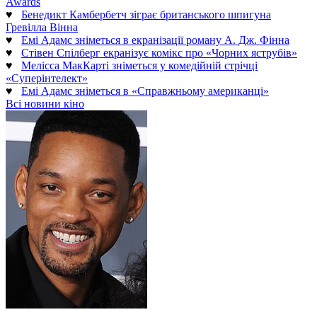
Awards
♥
Бенедикт Камбербетч зіграє британського шпигуна
Гревілла Вінна
♥
Емі Адамс зніметься в екранізації роману А. Дж. Фінна
♥
Стівен Спілберг екранізує комікс про «Чорних яструбів»
♥
Мелісса МакКарті зніметься у комедійній стрічці
«Суперінтелект»
♥
Емі Адамс зніметься в «Справжньому американці»
Всі новини кіно