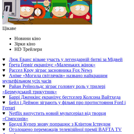
Цікаве
Новини кіно
Зірки кіно
HD Трейлери
♥
Люк Еванс візьме участь у легендарній битві за Мідвей
♥
Ґрета Ґервіґ екранізує «Маленьких жінок»
♥
Рассел Кроу зіграє засновника Fox News
♥
Аніме «Могила світлячків» названо найкращим
мультфільмом усіх часів
♥
Райан Рейнольдс зіграє головну роль у трилері
«Бермудський трикутник»
♥
Баррі Дженкінс екранізує бестселер Колсона Вайтхеда
♥
Бейл і Деймон зіграють у фільмі про протистояння Ford і
Ferrari
♥
Netflix випустить новий мультсеріал від творця
«Сімпсонів»
♥
Бредлі Купер знову попрацює з Клінтом Іствудом
♥
Оголошено переможців телевізійної премії BAFTA TV