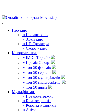
,
Про кіно
« Новини кіно
« Зірки кіно
« HD Трейлери
« Скоро у кіно
Кінорейтинги
« IMDb Top 250
« Премія Оскар
« Топ 50 фільмів
« Топ 50 серіалів
« Топ 50 мультфільмів
« Топ 50 мультсеріалів
« Топ 50 аніме
Мультфільми
« Повнометражні
« Багатосерійні
« Короткі мультики
« Аніме