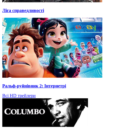
Ліга справедливості
Ральф-руйнівник 2: Інтернетрі
Всі HD трейлери