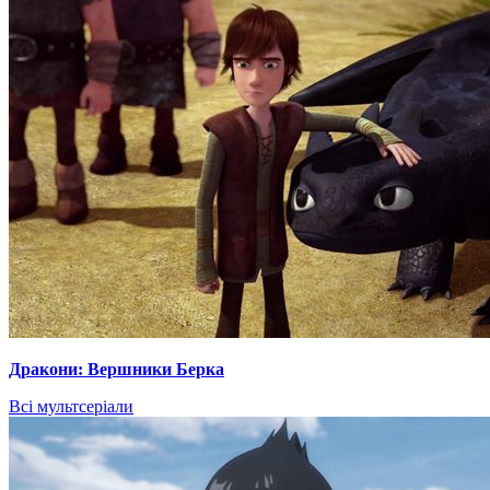
Дракони: Вершники Берка
Всі мультсеріали