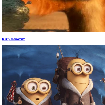
Кіт у чоботях