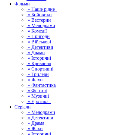
Фільми
« Наше рідне
« Бойовики
« Вестерни
« Мелодрами
« Комедії
« Пригоди
« Військові
« Детективи
« Драми
« Історичні
« Кримінал
« Спортивні
« Трилери
« Жахи
« Фантастика
« Фентезі
« Музичні
« Еротика
Серіали
« Мелодрами
« Детективи
« Драма
« Жахи
« Історичні