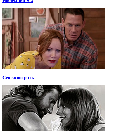
Нікчемний Я 3
Секс-контроль