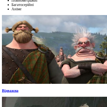
Повнометражні
Багатосерійні
Аніме
Відважна