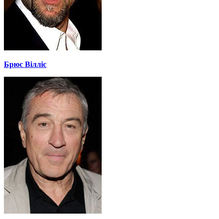
Брюс Вілліс