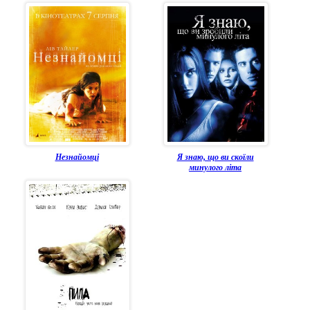
Незнайомці
Я знаю, що ви скоїли
минулого літа