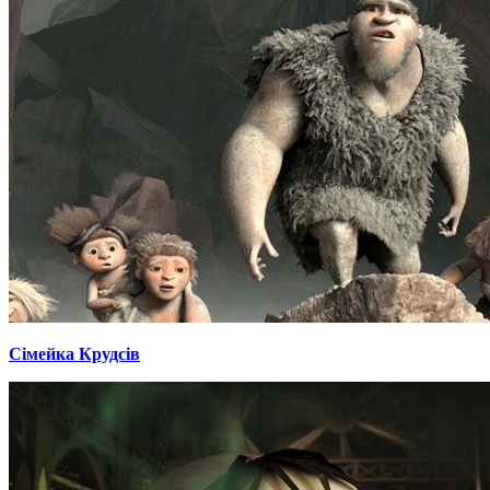
Сімейка Крудсів