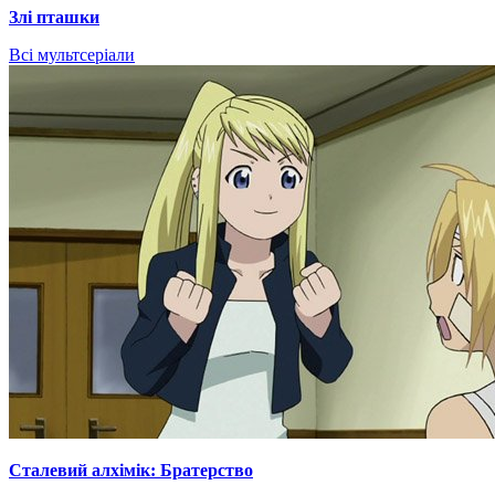
Злі пташки
Всі мультсеріали
Сталевий алхімік: Братерство