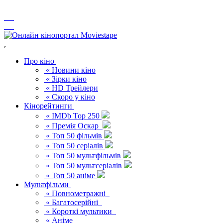
,
Про кіно
« Новини кіно
« Зірки кіно
« HD Трейлери
« Скоро у кіно
Кінорейтинги
« IMDb Top 250
« Премія Оскар
« Топ 50 фільмів
« Топ 50 серіалів
« Топ 50 мультфільмів
« Топ 50 мультсеріалів
« Топ 50 аніме
Мультфільми
« Повнометражні
« Багатосерійні
« Короткі мультики
« Аніме