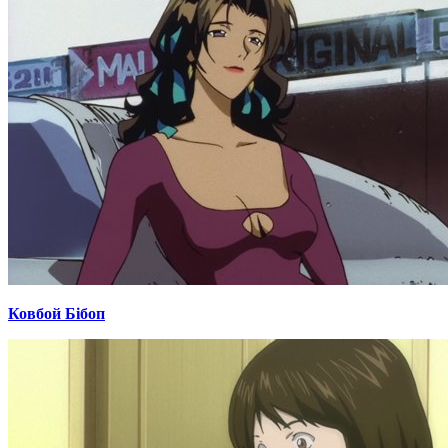
Ковбой Бібоп