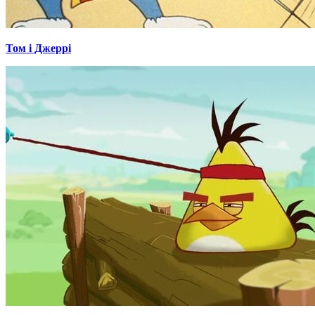
Том і Джеррі