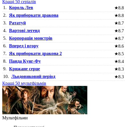
Кращі 50 серіалів
1.
Король Лев
★
8.8
2.
Як приборкати дракона
★
8.8
3.
Рататуй
★
8.7
4.
Вартові легенд
★
8.7
5.
Корпорація монстрів
★
8.7
6.
Вперед і вгору
★
8.6
7.
Як приборкати дракона 2
★
8.5
8.
Панда Кунг-Фу
★
8.4
9.
Крижане серце
★
8.3
10.
Льодовиковий період
★
8.3
Кращі 50 мультфільмів
Мультфільми