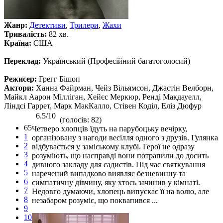
Жанр:
Детективи
,
Трилери
,
Жахи
Тривалість:
82 хв.
Країна:
США
Переклад:
Український (Професійний багатоголосий)
Режисер:
Грегг Бішоп
Актори:
Ханна Файрман, Чейз Вільямсон, Джастін Велборн,
Майкл Аарон Мілліган, Хейєс Меркюр, Ренді Макдауелл,
Ліндсі Гаррет, Марк МакКалло, Стівен Коділ, Еліз Дюфур
6.5/10
(голосів: 82)
65
Четверо хлопців їдуть на парубоцьку вечірку,
1
організовану з нагоди весілля одного з друзів. Гулянка
2
відбувається у заміському клубі. Герої не одразу
3
розуміють, що насправді вони потрапили до досить
4
дивного закладу для садистів. Під час святкування
5
наречений випадково виявляє безневинну та
6
симпатичну дівчину, яку хтось зачинив у кімнаті.
7
Недовго думаючи, хлопець випускає її на волю, але
8
незабаром розуміє, що поквапився ...
9
10