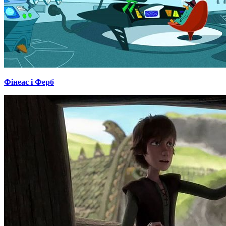
Фінеас і Ферб