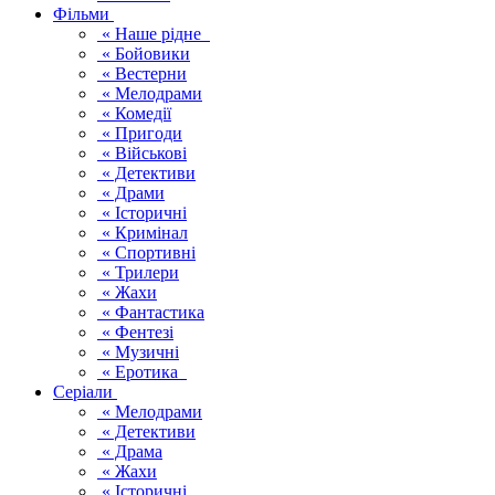
Фільми
« Наше рідне
« Бойовики
« Вестерни
« Мелодрами
« Комедії
« Пригоди
« Військові
« Детективи
« Драми
« Історичні
« Кримінал
« Спортивні
« Трилери
« Жахи
« Фантастика
« Фентезі
« Музичні
« Еротика
Серіали
« Мелодрами
« Детективи
« Драма
« Жахи
« Історичні