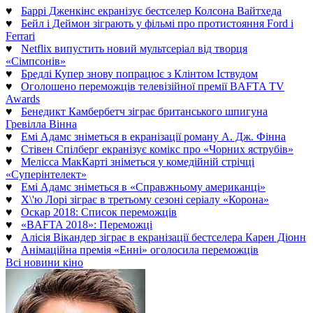
♥
Баррі Дженкінс екранізує бестселер Колсона Вайтхеда
♥
Бейл і Деймон зіграють у фільмі про протистояння Ford і
Ferrari
♥
Netflix випустить новий мультсеріал від творця
«Сімпсонів»
♥
Бредлі Купер знову попрацює з Клінтом Іствудом
♥
Оголошено переможців телевізійної премії BAFTA TV
Awards
♥
Бенедикт Камбербетч зіграє британського шпигуна
Гревілла Вінна
♥
Емі Адамс зніметься в екранізації роману А. Дж. Фінна
♥
Стівен Спілберг екранізує комікс про «Чорних яструбів»
♥
Мелісса МакКарті зніметься у комедійній стрічці
«Суперінтелект»
♥
Емі Адамс зніметься в «Справжньому американці»
♥
Х\'ю Лорі зіграє в третьому сезоні серіалу «Корона»
♥
Оскар 2018: Список переможців
♥
«BAFTA 2018»: Переможці
♥
Алісія Вікандер зіграє в екранізації бестселера Карен Діонн
♥
Анімаційна премія «Енні» оголосила переможців
Всі новини кіно