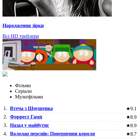
Народження зірки
Всі HD трейлери
Фільми
Серіали
Мультфільми
1.
Втеча з Шоушенка
★
9.1
2.
Форрест Гамп
★
8.9
3.
Назад у майбутнє
★
8.9
4.
Володар перснів: Повернення короля
★
8.7