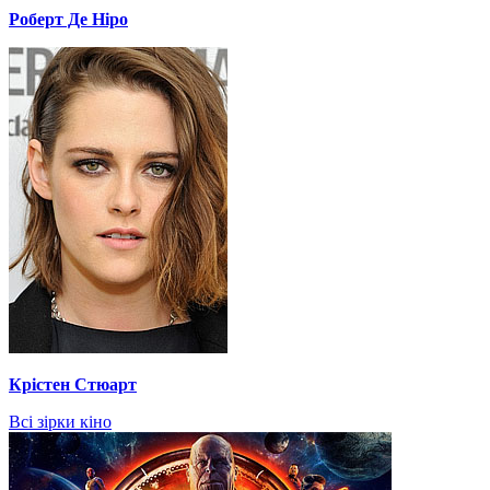
Роберт Де Ніро
Крістен Стюарт
Всі зірки кіно