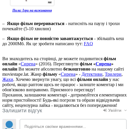
Пила: Ігри на виживання
–
Якщо фільм переривається
- натисніть на паузу і трохи
почекайте (5-10 хвилин)
–
Якщо фільм не повністю завантажується
- збільшіть кеш
до 2000Мб. Як це зробити написано тут:
FAQ
Ви знаходитесь на сторінці, де можете подивитися
фільм
онлайн
«
Сирена
» (2016). Переглянути
фільм «
Сирена
»
онлайн
Ви можете абсолютно
безкоштовно
на нашому сайті
moviestape.lat. Жанр
фільму
«
Сирена
» -
Детективи
,
Трилери
,
Жахи
. Хочемо звернути увагу, що всі
фільми онлайн
у нас
робочі, якщо раптом щось не працює - залиште коментар і ми
обов'язково виправимо. Приємного перегляду!
Прохання, залишаючи коментарі - дотримуйтеся елементарних
норм пристойності! Будь-які погрози та образи відвідувачів
сайту, нецензурна лайка - видаляються без попередження!