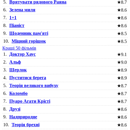
5.
Врятувати рядового Раяна
★
8.7
6.
Зелена миля
★
8.6
7.
1+1
★
8.6
8.
Піаніст
★
8.6
9.
Щоденник пам'яті
★
8.5
10.
Міцний горішок
★
8.5
Кращі 50 фільмів
1.
Доктор Хаус
★
9.1
2.
Альф
★
9.0
3.
Шерлок
★
8.9
4.
Пуститися берега
★
8.9
5.
Теорія великого вибуху
★
8.7
6.
Коломбо
★
8.7
7.
Пуаро Агати Крісті
★
8.7
8.
Друзі
★
8.6
9.
Надприродне
★
8.6
10.
Теорія брехні
★
8.6