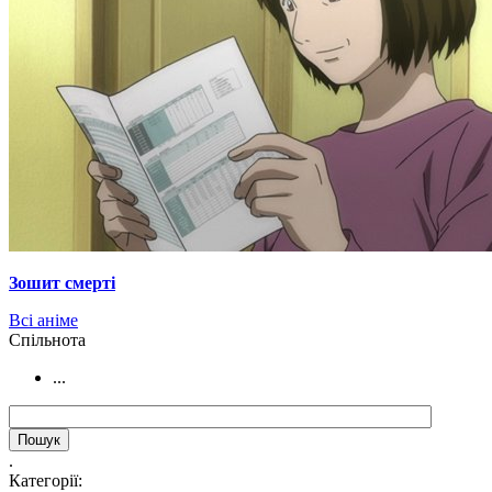
Зошит смерті
Всі аніме
Cпільнота
...
.
Категорії: