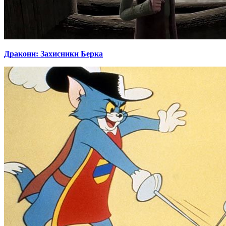
Дракони: Захисники Берка