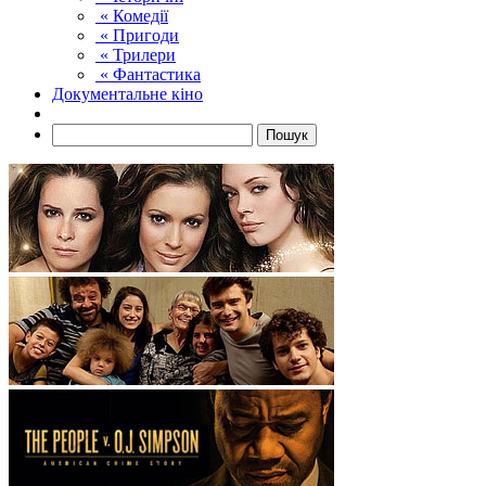
« Комедії
« Пригоди
« Трилери
« Фантастика
Документальне кіно
Пошук