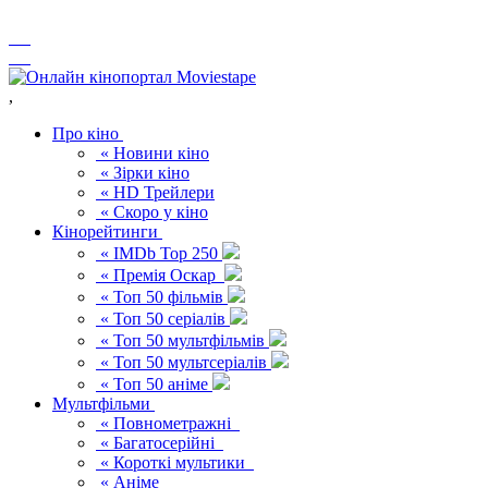
,
Про кіно
« Новини кіно
« Зірки кіно
« HD Трейлери
« Скоро у кіно
Кінорейтинги
« IMDb Top 250
« Премія Оскар
« Топ 50 фільмів
« Топ 50 серіалів
« Топ 50 мультфільмів
« Топ 50 мультсеріалів
« Топ 50 аніме
Мультфільми
« Повнометражні
« Багатосерійні
« Короткі мультики
« Аніме