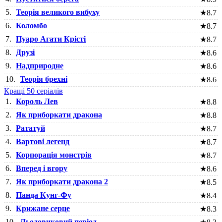
5.
Теорія великого вибуху
★
8.7
6.
Коломбо
★
8.7
7.
Пуаро Агати Крісті
★
8.7
8.
Друзі
★
8.6
9.
Надприродне
★
8.6
10.
Теорія брехні
★
8.6
Кращі 50 серіалів
1.
Король Лев
★
8.8
2.
Як приборкати дракона
★
8.8
3.
Рататуй
★
8.7
4.
Вартові легенд
★
8.7
5.
Корпорація монстрів
★
8.7
6.
Вперед і вгору
★
8.6
7.
Як приборкати дракона 2
★
8.5
8.
Панда Кунг-Фу
★
8.4
9.
Крижане серце
★
8.3
10.
Льодовиковий період