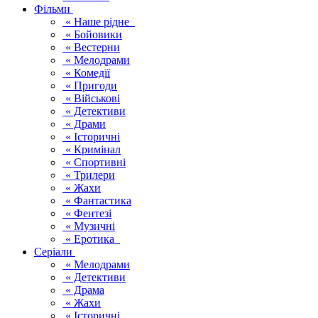
Фільми
« Наше рідне
« Бойовики
« Вестерни
« Мелодрами
« Комедії
« Пригоди
« Військові
« Детективи
« Драми
« Історичні
« Кримінал
« Спортивні
« Трилери
« Жахи
« Фантастика
« Фентезі
« Музичні
« Еротика
Серіали
« Мелодрами
« Детективи
« Драма
« Жахи
« Історичні