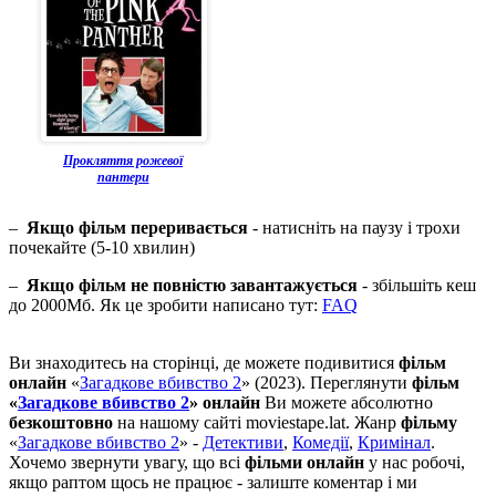
Прокляття рожевої
пантери
–
Якщо фільм переривається
- натисніть на паузу і трохи
почекайте (5-10 хвилин)
–
Якщо фільм не повністю завантажується
- збільшіть кеш
до 2000Мб. Як це зробити написано тут:
FAQ
Ви знаходитесь на сторінці, де можете подивитися
фільм
онлайн
«
Загадкове вбивство 2
» (2023). Переглянути
фільм
«
Загадкове вбивство 2
» онлайн
Ви можете абсолютно
безкоштовно
на нашому сайті moviestape.lat. Жанр
фільму
«
Загадкове вбивство 2
» -
Детективи
,
Комедії
,
Кримінал
.
Хочемо звернути увагу, що всі
фільми онлайн
у нас робочі,
якщо раптом щось не працює - залиште коментар і ми