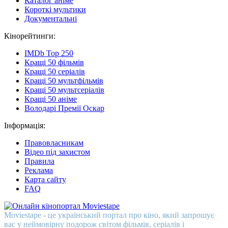
Каталог аніме
Короткі мультики
Документальні
Кінорейтинги:
IMDb Top 250
Кращі 50 фільмів
Кращі 50 серіалів
Кращі 50 мультфільмів
Кращі 50 мультсеріалів
Кращі 50 аніме
Володарі Премії Оскар
Інформація:
Правовласникам
Відео під захистом
Правила
Реклама
Карта сайту
FAQ
Moviestape - це український портал про кіно, який запрошує
вас у неймовірну подорож світом фільмів, серіалів і