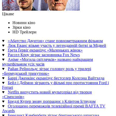
Цікаве
Новини кіно
Зірки кіно
HD Трейлери
♥
«Абатство Даунтон» стане повнометражним фільмом
♥
Люк Еванс візьме участь у легендарній битві за Мідвей
♥
Ґрета Ґервіґ екранізує «Маленьких жінок»
♥
Рассел Кроу зіграє засновника Fox News
♥
Аніме «Могила світлячків» названо найкращим
мультфільмом усіх часів
♥
Райан Рейнольдс зіграє головну роль у трилері
«Бермудський трикутник»
♥
Баррі Дженкінс екранізує бестселер Колсона Вайтхеда
♥
Бейл і Деймон зіграють у фільмі про протистояння Ford і
Ferrari
♥
Netflix випустить новий мультсеріал від творця
«Сімпсонів»
♥
Бредлі Купер знову попрацює з Клінтом Іствудом
♥
Оголошено переможців телевізійної премії BAFTA TV
Awards
♥
Бенедикт Камбербетч зіграє британського шпигуна