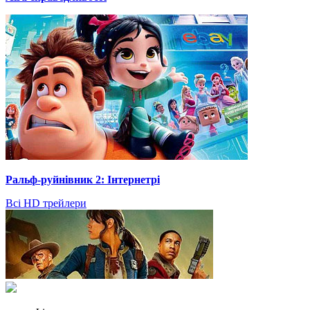
Ральф-руйнівник 2: Інтернетрі
Всі HD трейлери