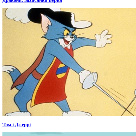
Дракони: Захисники Берка
Том і Джеррі