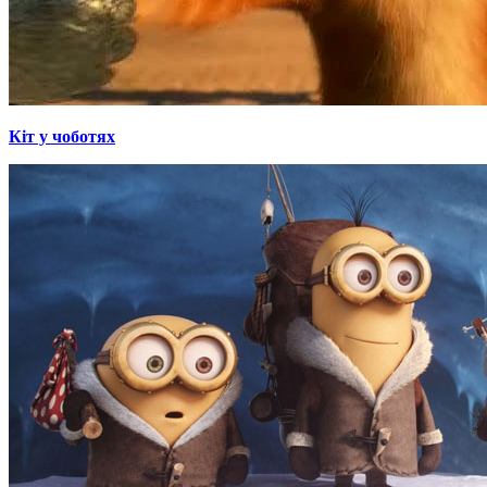
Кіт у чоботях