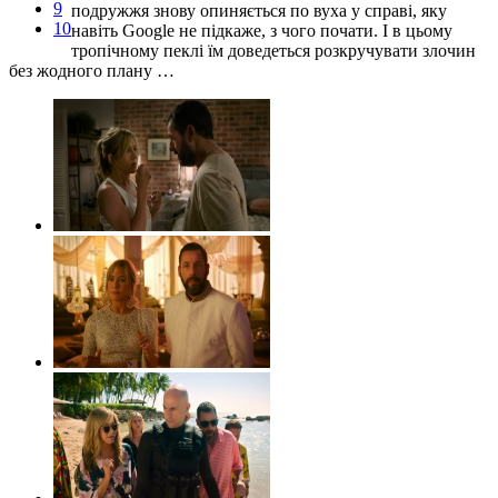
9
подружжя знову опиняється по вуха у справі, яку
10
навіть Google не підкаже, з чого почати. І в цьому
тропічному пеклі їм доведеться розкручувати злочин
без жодного плану …