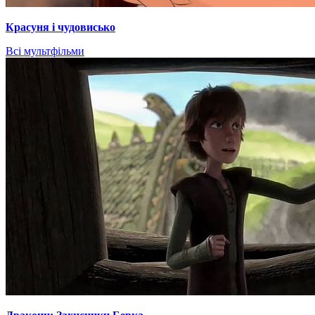
Красуня і чудовисько
Всі мультфільми