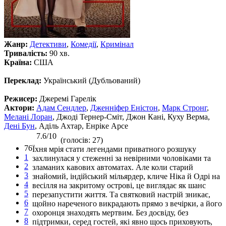
Жанр:
Детективи
,
Комедії
,
Кримінал
Тривалість:
90 хв.
Країна:
США
Переклад:
Український (Дубльований)
Режисер:
Джеремі Гарелік
Актори:
Адам Сендлер
,
Дженніфер Еністон
,
Марк Стронг
,
Мелані Лоран
, Джоді Тернер-Сміт, Джон Кані, Куху Верма,
Дені Бун
, Аділь Ахтар, Енріке Арсе
7.6/10
(голосів: 27)
76
Їхня мрія стати легендами приватного розшуку
1
захлинулася у стеженні за невірними чоловіками та
2
зламаних кавових автоматах. Але коли старий
3
знайомий, індійський мільярдер, кличе Ніка й Одрі на
4
весілля на закритому острові, це виглядає як шанс
5
перезапустити життя. Та святковий настрій зникає,
6
щойно нареченого викрадають прямо з вечірки, а його
7
охоронця знаходять мертвим. Без досвіду, без
8
підтримки, серед гостей, які явно щось приховують,