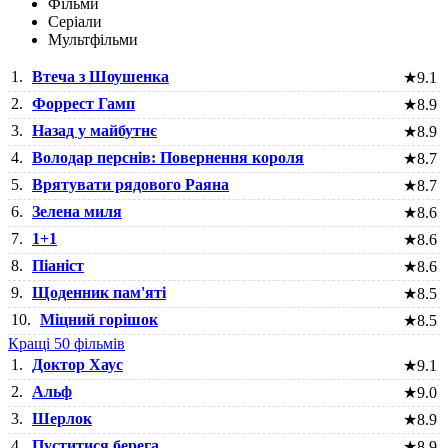
Фільми
Серіали
Мультфільми
1.
Втеча з Шоушенка
★
9.1
2.
Форрест Гамп
★
8.9
3.
Назад у майбутнє
★
8.9
4.
Володар перснів: Повернення короля
★
8.7
5.
Врятувати рядового Раяна
★
8.7
6.
Зелена миля
★
8.6
7.
1+1
★
8.6
8.
Піаніст
★
8.6
9.
Щоденник пам'яті
★
8.5
10.
Міцний горішок
★
8.5
Кращі 50 фільмів
1.
Доктор Хаус
★
9.1
2.
Альф
★
9.0
3.
Шерлок
★
8.9
4.
Пуститися берега
★
8.9