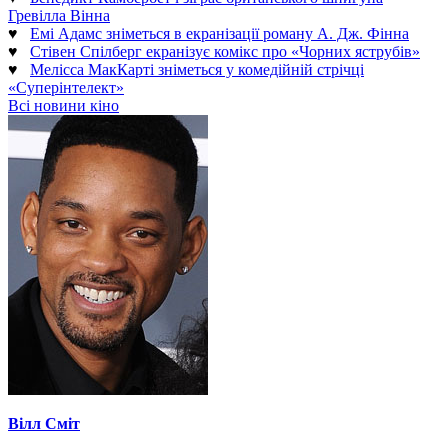
Гревілла Вінна
♥
Емі Адамс зніметься в екранізації роману А. Дж. Фінна
♥
Стівен Спілберг екранізує комікс про «Чорних яструбів»
♥
Мелісса МакКарті зніметься у комедійній стрічці
«Суперінтелект»
Всі новини кіно
Вілл Сміт