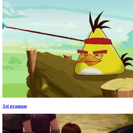
Злі пташки