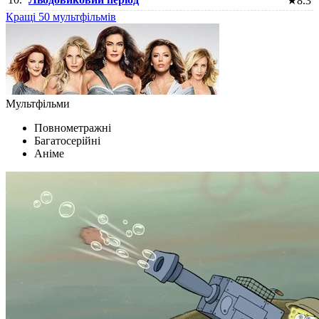
★
8.3
Кращі 50 мультфільмів
Мультфільми
Повнометражні
Багатосерійні
Аніме