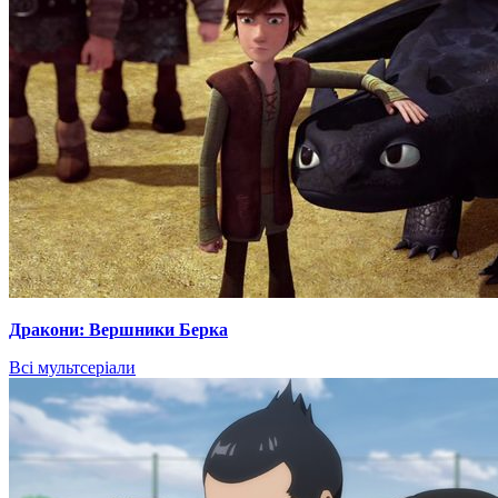
Дракони: Вершники Берка
Всі мультсеріали