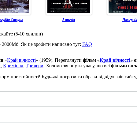
осуддя Стоуна
Амнезія
Номер 4
екайте (5-10 хвилин)
о 2000Мб. Як це зробити написано тут:
FAQ
йн
«
Край вічності
» (1959). Переглянути
фільм «
Край вічності
» 
а
,
Кримінал
,
Трилери
. Хочемо звернути увагу, що всі
фільми онл
рм пристойності! Будь-які погрози та образи відвідувачів сайту