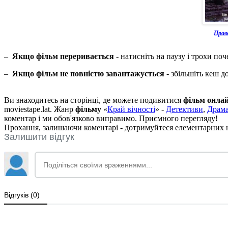
Прав
–
Якщо фільм переривається
- натисніть на паузу і трохи поч
–
Якщо фільм не повністю завантажується
- збільшіть кеш д
Ви знаходитесь на сторінці, де можете подивитися
фільм онла
moviestape.lat. Жанр
фільму
«
Край вічності
» -
Детективи
,
Драм
коментар і ми обов'язково виправимо. Приємного перегляду!
Прохання, залишаючи коментарі - дотримуйтеся елементарних но