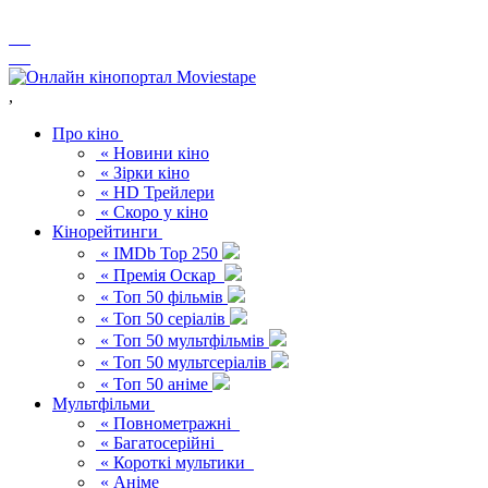
,
Про кіно
« Новини кіно
« Зірки кіно
« HD Трейлери
« Скоро у кіно
Кінорейтинги
« IMDb Top 250
« Премія Оскар
« Топ 50 фільмів
« Топ 50 серіалів
« Топ 50 мультфільмів
« Топ 50 мультсеріалів
« Топ 50 аніме
Мультфільми
« Повнометражні
« Багатосерійні
« Короткі мультики
« Аніме