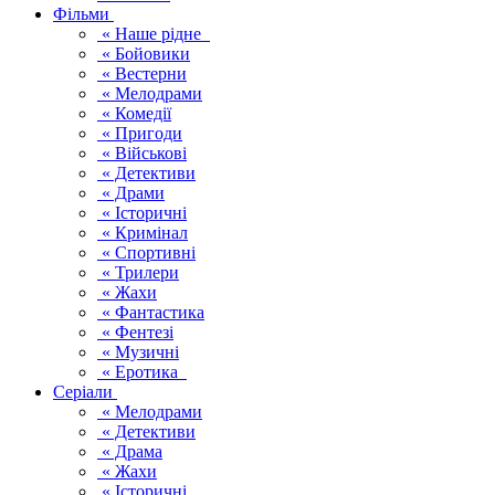
Фільми
« Наше рідне
« Бойовики
« Вестерни
« Мелодрами
« Комедії
« Пригоди
« Військові
« Детективи
« Драми
« Історичні
« Кримінал
« Спортивні
« Трилери
« Жахи
« Фантастика
« Фентезі
« Музичні
« Еротика
Серіали
« Мелодрами
« Детективи
« Драма
« Жахи
« Історичні