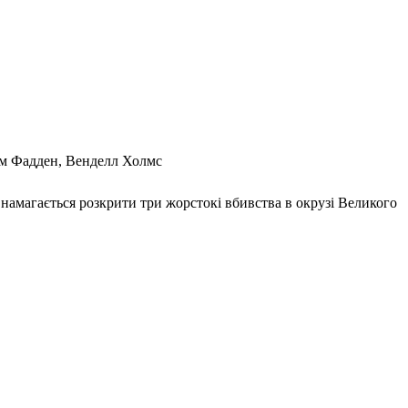
Том Фадден, Венделл Холмс
намагається розкрити три жорстокі вбивства в окрузі Великого