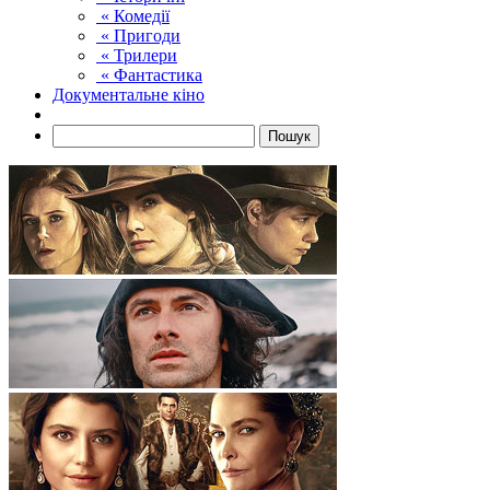
« Комедії
« Пригоди
« Трилери
« Фантастика
Документальне кіно
Пошук