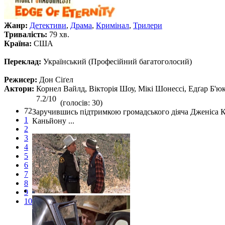
Жанр:
Детективи
,
Драма
,
Кримінал
,
Трилери
Тривалість:
79 хв.
Країна:
США
Переклад:
Український (Професійний багатоголосий)
Режисер:
Дон Сіґел
Актори:
Корнел Вайлд, Вікторія Шоу, Мікі Шонессі, Едґар Б'ю
7.2/10
(голосів: 30)
72
Заручившись підтримкою громадського діяча Дженіса Ке
1
Каньйону ...
2
3
4
5
6
7
8
9
10