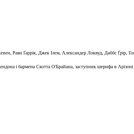
кенен, Раян Ґаррік, Джек Ілем, Александер Локвуд, Даббс Ґрір, 
ндона і бармена Скотта О'Брайана, заступник шерифа в Арізоні 