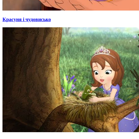
Красуня і чудовисько