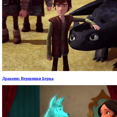
Дракони: Вершники Берка