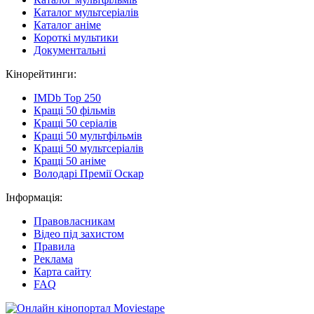
Каталог мультсеріалів
Каталог аніме
Короткі мультики
Документальні
Кінорейтинги:
IMDb Top 250
Кращі 50 фільмів
Кращі 50 серіалів
Кращі 50 мультфільмів
Кращі 50 мультсеріалів
Кращі 50 аніме
Володарі Премії Оскар
Інформація:
Правовласникам
Відео під захистом
Правила
Реклама
Карта сайту
FAQ