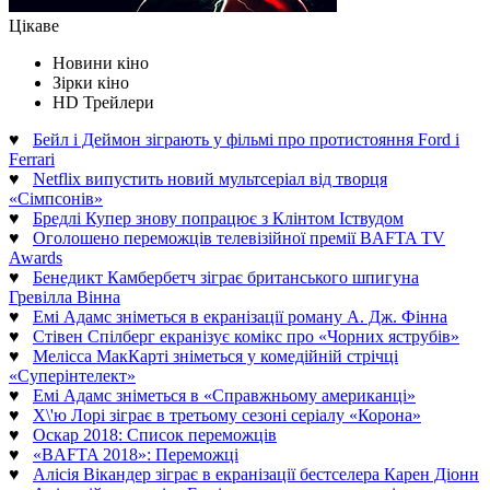
Цікаве
Новини кіно
Зірки кіно
HD Трейлери
♥
Бейл і Деймон зіграють у фільмі про протистояння Ford і
Ferrari
♥
Netflix випустить новий мультсеріал від творця
«Сімпсонів»
♥
Бредлі Купер знову попрацює з Клінтом Іствудом
♥
Оголошено переможців телевізійної премії BAFTA TV
Awards
♥
Бенедикт Камбербетч зіграє британського шпигуна
Гревілла Вінна
♥
Емі Адамс зніметься в екранізації роману А. Дж. Фінна
♥
Стівен Спілберг екранізує комікс про «Чорних яструбів»
♥
Мелісса МакКарті зніметься у комедійній стрічці
«Суперінтелект»
♥
Емі Адамс зніметься в «Справжньому американці»
♥
Х\'ю Лорі зіграє в третьому сезоні серіалу «Корона»
♥
Оскар 2018: Список переможців
♥
«BAFTA 2018»: Переможці
♥
Алісія Вікандер зіграє в екранізації бестселера Карен Діонн