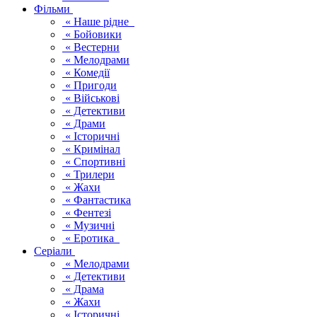
Фільми
« Наше рідне
« Бойовики
« Вестерни
« Мелодрами
« Комедії
« Пригоди
« Військові
« Детективи
« Драми
« Історичні
« Кримінал
« Спортивні
« Трилери
« Жахи
« Фантастика
« Фентезі
« Музичні
« Еротика
Серіали
« Мелодрами
« Детективи
« Драма
« Жахи
« Історичні