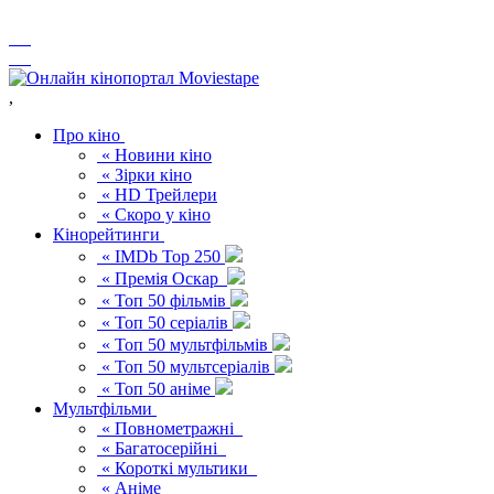
,
Про кіно
« Новини кіно
« Зірки кіно
« HD Трейлери
« Скоро у кіно
Кінорейтинги
« IMDb Top 250
« Премія Оскар
« Топ 50 фільмів
« Топ 50 серіалів
« Топ 50 мультфільмів
« Топ 50 мультсеріалів
« Топ 50 аніме
Мультфільми
« Повнометражні
« Багатосерійні
« Короткі мультики
« Аніме