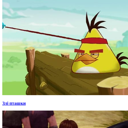
Злі пташки