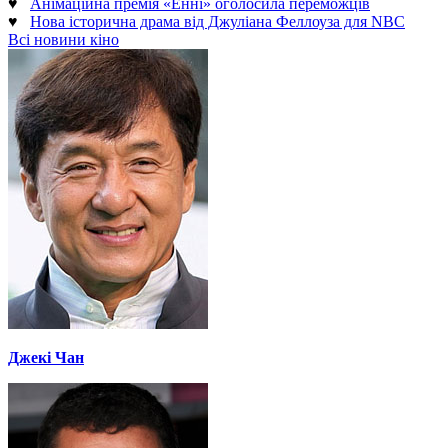
♥
Анімаційна премія «Енні» оголосила переможців
♥
Нова історична драма від Джуліана Феллоуза для NBC
Всі новини кіно
Джекі Чан