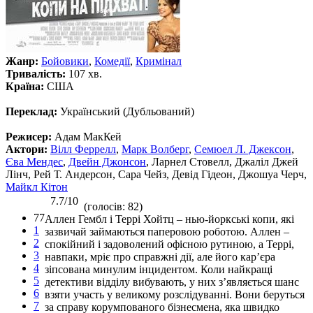
Жанр:
Бойовики
,
Комедії
,
Кримінал
Тривалість:
107 хв.
Країна:
США
Переклад:
Український (Дубльований)
Режисер:
Адам МакКей
Актори:
Вілл Феррелл
,
Марк Волберг
,
Семюел Л. Джексон
,
Єва Мендес
,
Двейн Джонсон
, Ларнел Стовелл, Джаліл Джей
Лінч, Рей Т. Андерсон, Сара Чейз, Девід Гідеон, Джошуа Черч,
Майкл Кітон
7.7/10
(голосів: 82)
77
Аллен Гембл і Террі Хойтц – нью-йоркські копи, які
1
зазвичай займаються паперовою роботою. Аллен –
2
спокійний і задоволений офісною рутиною, а Террі,
3
навпаки, мріє про справжні дії, але його кар’єра
4
зіпсована минулим інцидентом. Коли найкращі
5
детективи відділу вибувають, у них з’являється шанс
6
взяти участь у великому розслідуванні. Вони беруться
7
за справу корумпованого бізнесмена, яка швидко