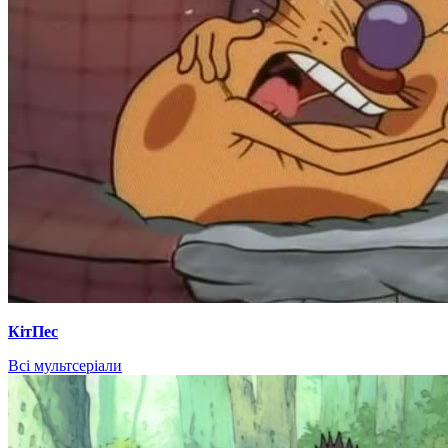
КітПес
Всі мультсеріали