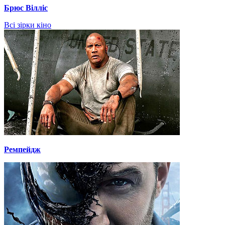
Брюс Вілліс
Всі зірки кіно
Ремпейдж