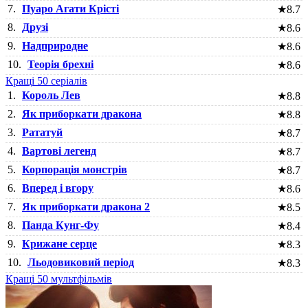
7.
Пуаро Агати Крісті
★
8.7
8.
Друзі
★
8.6
9.
Надприродне
★
8.6
10.
Теорія брехні
★
8.6
Кращі 50 серіалів
1.
Король Лев
★
8.8
2.
Як приборкати дракона
★
8.8
3.
Рататуй
★
8.7
4.
Вартові легенд
★
8.7
5.
Корпорація монстрів
★
8.7
6.
Вперед і вгору
★
8.6
7.
Як приборкати дракона 2
★
8.5
8.
Панда Кунг-Фу
★
8.4
9.
Крижане серце
★
8.3
10.
Льодовиковий період
★
8.3
Кращі 50 мультфільмів