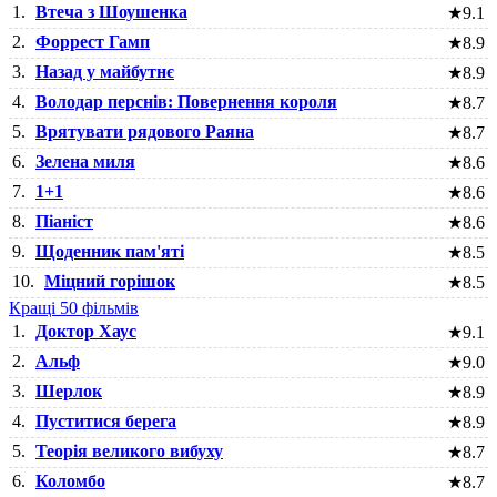
1.
Втеча з Шоушенка
★
9.1
2.
Форрест Гамп
★
8.9
3.
Назад у майбутнє
★
8.9
4.
Володар перснів: Повернення короля
★
8.7
5.
Врятувати рядового Раяна
★
8.7
6.
Зелена миля
★
8.6
7.
1+1
★
8.6
8.
Піаніст
★
8.6
9.
Щоденник пам'яті
★
8.5
10.
Міцний горішок
★
8.5
Кращі 50 фільмів
1.
Доктор Хаус
★
9.1
2.
Альф
★
9.0
3.
Шерлок
★
8.9
4.
Пуститися берега
★
8.9
5.
Теорія великого вибуху
★
8.7
6.
Коломбо
★
8.7