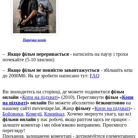
Парочка копів
–
Якщо фільм переривається
- натисніть на паузу і трохи
почекайте (5-10 хвилин)
–
Якщо фільм не повністю завантажується
- збільшіть кеш
до 2000Мб. Як це зробити написано тут:
FAQ
Ви знаходитесь на сторінці, де можете подивитися
фільм
онлайн
«
Копи на підхваті
» (2010). Переглянути
фільм «
Копи
на підхваті
» онлайн
Ви можете абсолютно
безкоштовно
на
нашому сайті moviestape.lat. Жанр
фільму
«
Копи на підхваті
» -
Бойовики
,
Комедії
,
Кримінал
. Хочемо звернути увагу, що всі
фільми онлайн
у нас робочі, якщо раптом щось не працює -
залиште коментар і ми обов'язково виправимо. Приємного
перегляду!
Прохання, залишаючи коментарі - дотримуйтеся елементарних