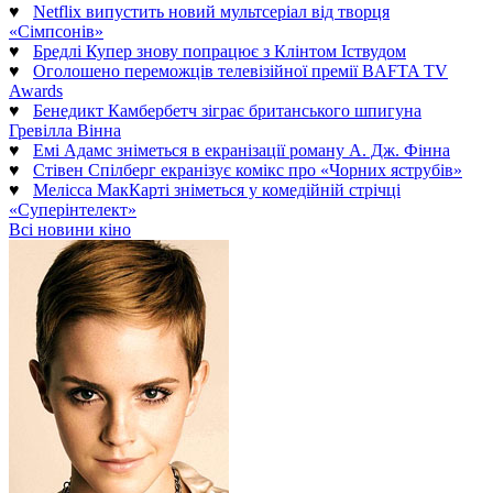
♥
Netflix випустить новий мультсеріал від творця
«Сімпсонів»
♥
Бредлі Купер знову попрацює з Клінтом Іствудом
♥
Оголошено переможців телевізійної премії BAFTA TV
Awards
♥
Бенедикт Камбербетч зіграє британського шпигуна
Гревілла Вінна
♥
Емі Адамс зніметься в екранізації роману А. Дж. Фінна
♥
Стівен Спілберг екранізує комікс про «Чорних яструбів»
♥
Мелісса МакКарті зніметься у комедійній стрічці
«Суперінтелект»
Всі новини кіно