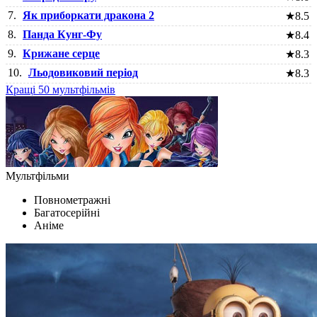
7.
Як приборкати дракона 2
★
8.5
8.
Панда Кунг-Фу
★
8.4
9.
Крижане серце
★
8.3
10.
Льодовиковий період
★
8.3
Кращі 50 мультфільмів
Мультфільми
Повнометражні
Багатосерійні
Аніме