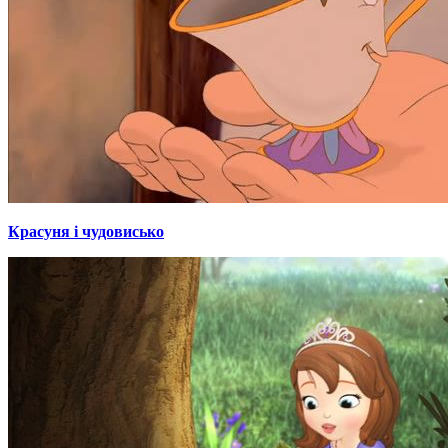
Красуня і чудовисько