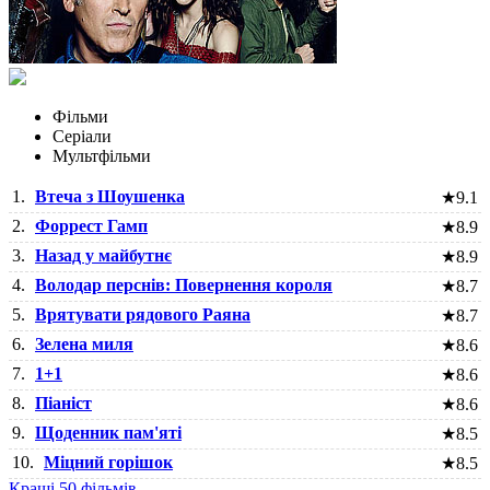
Фільми
Серіали
Мультфільми
1.
Втеча з Шоушенка
★
9.1
2.
Форрест Гамп
★
8.9
3.
Назад у майбутнє
★
8.9
4.
Володар перснів: Повернення короля
★
8.7
5.
Врятувати рядового Раяна
★
8.7
6.
Зелена миля
★
8.6
7.
1+1
★
8.6
8.
Піаніст
★
8.6
9.
Щоденник пам'яті
★
8.5
10.
Міцний горішок
★
8.5
Кращі 50 фільмів