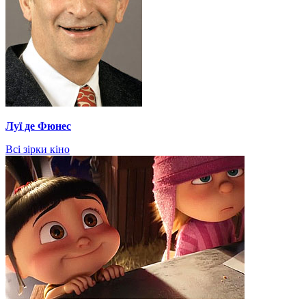
Луї де Фюнес
Всі зірки кіно