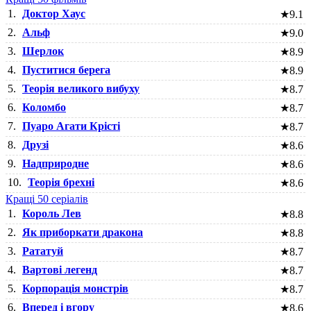
1.
Доктор Хаус
★
9.1
2.
Альф
★
9.0
3.
Шерлок
★
8.9
4.
Пуститися берега
★
8.9
5.
Теорія великого вибуху
★
8.7
6.
Коломбо
★
8.7
7.
Пуаро Агати Крісті
★
8.7
8.
Друзі
★
8.6
9.
Надприродне
★
8.6
10.
Теорія брехні
★
8.6
Кращі 50 серіалів
1.
Король Лев
★
8.8
2.
Як приборкати дракона
★
8.8
3.
Рататуй
★
8.7
4.
Вартові легенд
★
8.7
5.
Корпорація монстрів
★
8.7
6.
Вперед і вгору
★
8.6