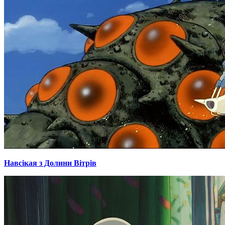
Навсікая з Долини Вітрів