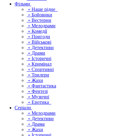
Фільми
« Наше рідне
« Бойовики
« Вестерни
« Мелодрами
« Комедії
« Пригоди
« Військові
« Детективи
« Драми
« Історичні
« Кримінал
« Спортивні
« Трилери
« Жахи
« Фантастика
« Фентезі
« Музичні
« Еротика
Серіали
« Мелодрами
« Детективи
« Драма
« Жахи
« Історичні