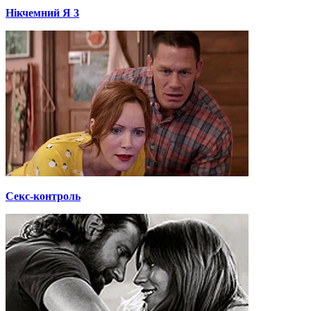
Нікчемний Я 3
Секс-контроль