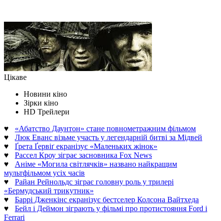
Цікаве
Новини кіно
Зірки кіно
HD Трейлери
♥
«Абатство Даунтон» стане повнометражним фільмом
♥
Люк Еванс візьме участь у легендарній битві за Мідвей
♥
Ґрета Ґервіґ екранізує «Маленьких жінок»
♥
Рассел Кроу зіграє засновника Fox News
♥
Аніме «Могила світлячків» названо найкращим
мультфільмом усіх часів
♥
Райан Рейнольдс зіграє головну роль у трилері
«Бермудський трикутник»
♥
Баррі Дженкінс екранізує бестселер Колсона Вайтхеда
♥
Бейл і Деймон зіграють у фільмі про протистояння Ford і
Ferrari