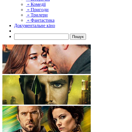
« Комедії
« Пригоди
« Трилери
« Фантастика
Документальне кіно
Пошук