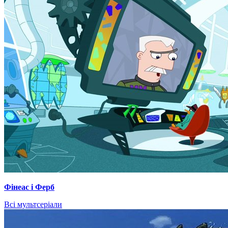
Фінеас і Ферб
Всі мультсеріали