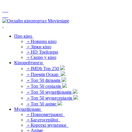
,
Про кіно
« Новини кіно
« Зірки кіно
« HD Трейлери
« Скоро у кіно
Кінорейтинги
« IMDb Top 250
« Премія Оскар
« Топ 50 фільмів
« Топ 50 серіалів
« Топ 50 мультфільмів
« Топ 50 мультсеріалів
« Топ 50 аніме
Мультфільми
« Повнометражні
« Багатосерійні
« Короткі мультики
« Аніме