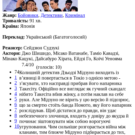
Жанр:
Бойовики
,
Детективи
,
Кримінал
Тривалість:
91 хв.
Країна:
Японія
Переклад:
Український (Багатоголосий)
Режисер:
Сейдзюн Судзукі
Актори:
Джо Шишидо, Місако Ватанабе, Таміо Кавадзі,
Мінако Кацукі, Дайсабуро Хірата, Ейдзі Го, Коїчі Уенояма
7.4/10
(голосів: 10)
74
Колишній детектив Дзьодзі Мідзуно виходить із
1
в’язниці й повертається в Токіо з однією метою -
2
з’ясувати, хто насправді прибрав його напарника
3
Такесіту. Офіційно все виглядає як гучний скандал:
4
нібито Такесіта вбив жінку, а потім наклав на себе
5
руки. Але Мідзуно не вірить у цю версію й підозрює,
6
що за смертю стоїть банда Номото, яку його напарник
7
розслідував. Щоб дістатися до правди, він удає
8
небезпечного злочинця, входить у довіру до якудза й
9
починає зіштовхувати між собою ворогуючі
10
угруповання. Чим сильніше розгорається війна між
кланами, тим ближче Мідзуно підбирається до тих,