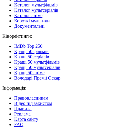
Каталог мультфільмів
Каталог мультсеріалів
Каталог аніме
Короткі мультики
Документальні
Кінорейтинги:
IMDb Top 250
Кращі 50 фільмів
Кращі 50 серіалів
Кращі 50 мультфільмів
Кращі 50 мультсеріалів
Кращі 50 аніме
Володарі Премії Оскар
Інформація:
Правовласникам
Відео під захистом
Правила
Реклама
Карта сайту
FAQ