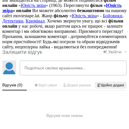
Ви знаходитесь на сторінці, де можете подивитися
фільм
онлайн
«
Юність звіра
» (1963). Переглянути
фільм «
Юність
звіра
» онлайн
Ви можете абсолютно
безкоштовно
на нашому
сайті moviestape.lat. Жанр
фільму
«
Юність звіра
» -
Бойовики
,
Детективи
,
Кримінал
. Хочемо звернути увагу, що всі
фільми
онлайн
у нас робочі, якщо раптом щось не працює - залиште
коментар і ми обов'язково виправимо. Приємного перегляду!
Прохання, залишаючи коментарі - дотримуйтеся елементарних
норм пристойності! Будь-які погрози та образи відвідувачів
сайту, нецензурна лайка - видаляються без попередження!