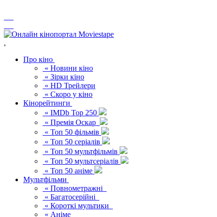
,
Про кіно
« Новини кіно
« Зірки кіно
« HD Трейлери
« Скоро у кіно
Кінорейтинги
« IMDb Top 250
« Премія Оскар
« Топ 50 фільмів
« Топ 50 серіалів
« Топ 50 мультфільмів
« Топ 50 мультсеріалів
« Топ 50 аніме
Мультфільми
« Повнометражні
« Багатосерійні
« Короткі мультики
« Аніме