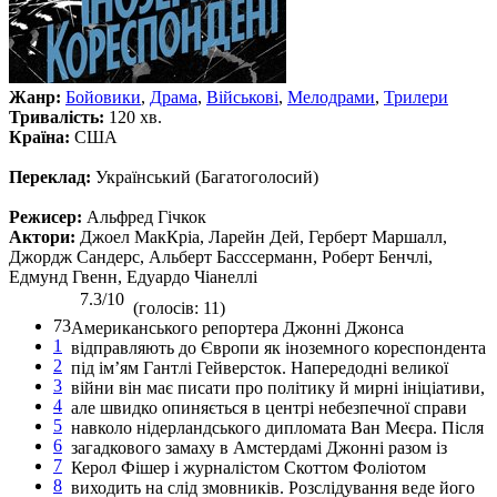
Жанр:
Бойовики
,
Драма
,
Військові
,
Мелодрами
,
Трилери
Тривалість:
120 хв.
Країна:
США
Переклад:
Український (Багатоголосий)
Режисер:
Альфред Гічкок
Актори:
Джоел МакКріа, Ларейн Дей, Герберт Маршалл,
Джордж Сандерс, Альберт Басссерманн, Роберт Бенчлі,
Едмунд Гвенн, Едуардо Чіанеллі
7.3/10
(голосів: 11)
73
Американського репортера Джонні Джонса
1
відправляють до Європи як іноземного кореспондента
2
під ім’ям Гантлі Гейверсток. Напередодні великої
3
війни він має писати про політику й мирні ініціативи,
4
але швидко опиняється в центрі небезпечної справи
5
навколо нідерландського дипломата Ван Меєра. Після
6
загадкового замаху в Амстердамі Джонні разом із
7
Керол Фішер і журналістом Скоттом Фоліотом
8
виходить на слід змовників. Розслідування веде його