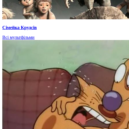
Сімейка Крудсів
Всі мультфільми