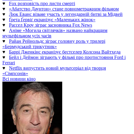
♥
Fox розповість про листи смерті
♥
«Абатство Даунтон» стане повнометражним фільмом
♥
Люк Еванс візьме участь у легендарній битві за Мідвей
♥
Ґрета Ґервіґ екранізує «Маленьких жінок»
♥
Рассел Кроу зіграє засновника Fox News
♥
Аніме «Могила світлячків» названо найкращим
мультфільмом усіх часів
♥
Райан Рейнольдс зіграє головну роль у трилері
«Бермудський трикутник»
♥
Баррі Дженкінс екранізує бестселер Колсона Вайтхеда
♥
Бейл і Деймон зіграють у фільмі про протистояння Ford і
Ferrari
♥
Netflix випустить новий мультсеріал від творця
«Сімпсонів»
Всі новини кіно