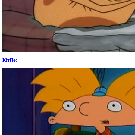
КітПес