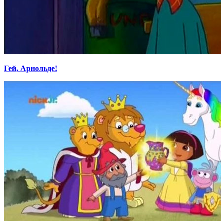
Гей, Арнольде!