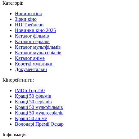
Категорії:
Новини кіно
Зірки кіно
HD Трейлери
Новинки кіно 2025
Каталог фільмів
Каталог серіалів
Каталог мультфільмів
Каталог мультсеріалів
Каталог аніме
Короткі мультики
Документальні
Кінорейтинги:
IMDb Top 250
Кращі 50 фільмів
Кращі 50 серіалів
Кращі 50 мультфільмів
Кращі 50 мультсеріалів
Кращі 50 аніме
Володарі Премії Оскар
Інформація: