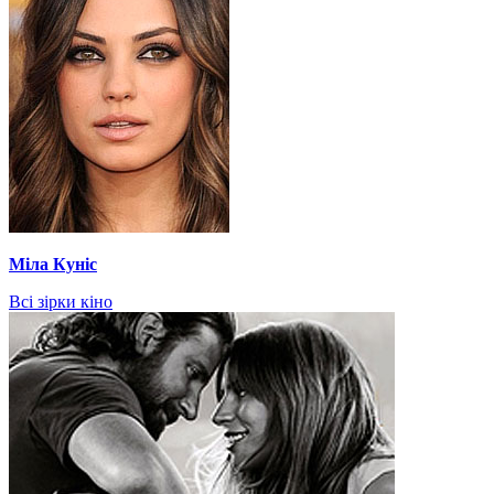
Міла Куніс
Всі зірки кіно