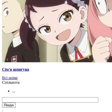
Сім'я шпигуна
Всі аніме
Cпільнота
...
.