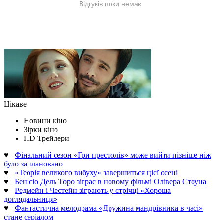
Цікаве
Новини кіно
Зірки кіно
HD Трейлери
♥
Фінальний сезон «Гри престолів» може вийти пізніше ніж
було заплановано
♥
«Теорія великого вибуху» завершиться цієї осені
♥
Бенісіо Дель Торо зіграє в новому фільмі Олівера Стоуна
♥
Редмейн і Честейн зіграють у стрічці «Хороша
доглядальниця»
♥
Фантастична мелодрама «Дружина мандрівника в часі»
стане серіалом