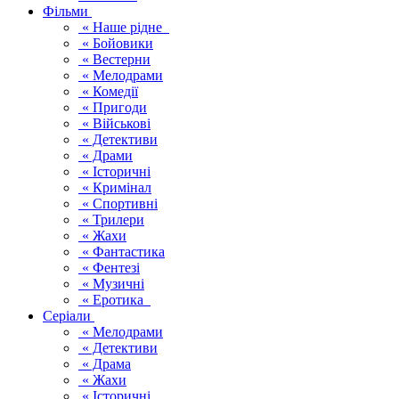
Фільми
« Наше рідне
« Бойовики
« Вестерни
« Мелодрами
« Комедії
« Пригоди
« Військові
« Детективи
« Драми
« Історичні
« Кримінал
« Спортивні
« Трилери
« Жахи
« Фантастика
« Фентезі
« Музичні
« Еротика
Серіали
« Мелодрами
« Детективи
« Драма
« Жахи
« Історичні