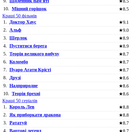
9.
Щоденник пам'яті
★
8.5
10.
Міцний горішок
★
8.5
Кращі 50 фільмів
1.
Доктор Хаус
★
9.1
2.
Альф
★
9.0
3.
Шерлок
★
8.9
4.
Пуститися берега
★
8.9
5.
Теорія великого вибуху
★
8.7
6.
Коломбо
★
8.7
7.
Пуаро Агати Крісті
★
8.7
8.
Друзі
★
8.6
9.
Надприродне
★
8.6
10.
Теорія брехні
★
8.6
Кращі 50 серіалів
1.
Король Лев
★
8.8
2.
Як приборкати дракона
★
8.8
3.
Рататуй
★
8.7
4.
Вартові легенд
★
8.7