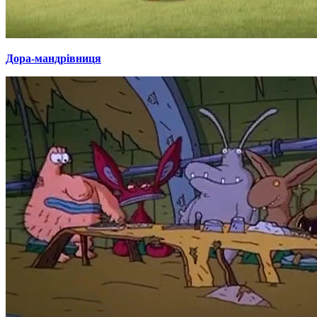
Дора-мандрівниця