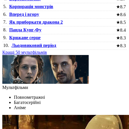
5.
Корпорація монстрів
★
8.7
6.
Вперед і вгору
★
8.6
7.
Як приборкати дракона 2
★
8.5
8.
Панда Кунг-Фу
★
8.4
9.
Крижане серце
★
8.3
10.
Льодовиковий період
★
8.3
Кращі 50 мультфільмів
Мультфільми
Повнометражні
Багатосерійні
Аніме