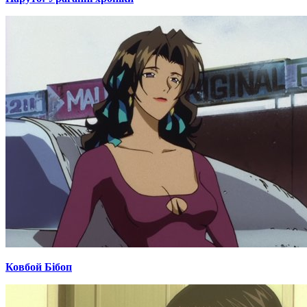
Ковбой Бібоп