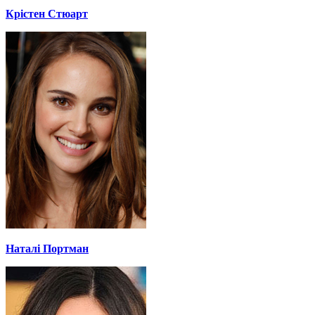
Крістен Стюарт
Наталі Портман