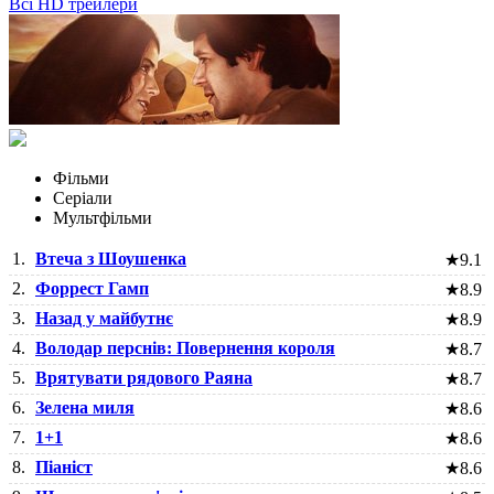
Всі HD трейлери
Фільми
Серіали
Мультфільми
1.
Втеча з Шоушенка
★
9.1
2.
Форрест Гамп
★
8.9
3.
Назад у майбутнє
★
8.9
4.
Володар перснів: Повернення короля
★
8.7
5.
Врятувати рядового Раяна
★
8.7
6.
Зелена миля
★
8.6
7.
1+1
★
8.6
8.
Піаніст
★
8.6