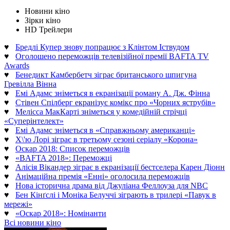
Новини кіно
Зірки кіно
HD Трейлери
♥
Бредлі Купер знову попрацює з Клінтом Іствудом
♥
Оголошено переможців телевізійної премії BAFTA TV
Awards
♥
Бенедикт Камбербетч зіграє британського шпигуна
Гревілла Вінна
♥
Емі Адамс зніметься в екранізації роману А. Дж. Фінна
♥
Стівен Спілберг екранізує комікс про «Чорних яструбів»
♥
Мелісса МакКарті зніметься у комедійній стрічці
«Суперінтелект»
♥
Емі Адамс зніметься в «Справжньому американці»
♥
Х\'ю Лорі зіграє в третьому сезоні серіалу «Корона»
♥
Оскар 2018: Список переможців
♥
«BAFTA 2018»: Переможці
♥
Алісія Вікандер зіграє в екранізації бестселера Карен Діонн
♥
Анімаційна премія «Енні» оголосила переможців
♥
Нова історична драма від Джуліана Феллоуза для NBC
♥
Бен Кінґслі і Моніка Белуччі зіграють в трилері «Павук в
мережі»
♥
«Оскар 2018»: Номінанти
Всі новини кіно