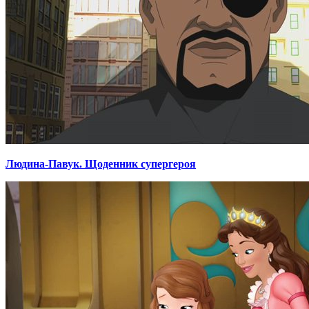
Людина-Павук. Щоденник супергероя