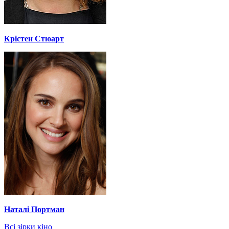
Крістен Стюарт
Наталі Портман
Всі зірки кіно