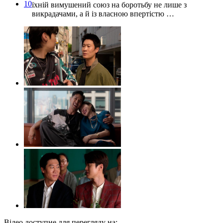
10
їхній вимушений союз на боротьбу не лише з
викрадачами, а й із власною впертістю …
Відео доступне для перегляду на: