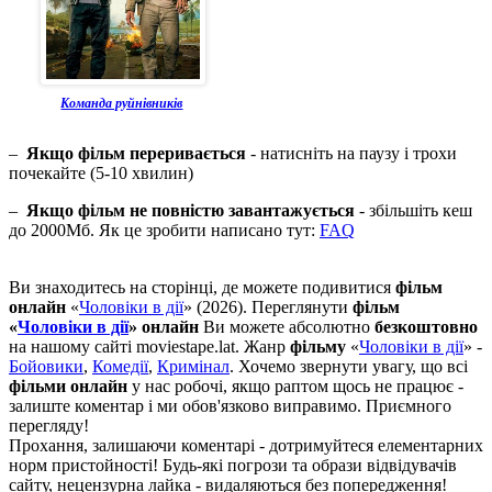
Команда руйнівників
–
Якщо фільм переривається
- натисніть на паузу і трохи
почекайте (5-10 хвилин)
–
Якщо фільм не повністю завантажується
- збільшіть кеш
до 2000Мб. Як це зробити написано тут:
FAQ
Ви знаходитесь на сторінці, де можете подивитися
фільм
онлайн
«
Чоловіки в дії
» (2026). Переглянути
фільм
«
Чоловіки в дії
» онлайн
Ви можете абсолютно
безкоштовно
на нашому сайті moviestape.lat. Жанр
фільму
«
Чоловіки в дії
» -
Бойовики
,
Комедії
,
Кримінал
. Хочемо звернути увагу, що всі
фільми онлайн
у нас робочі, якщо раптом щось не працює -
залиште коментар і ми обов'язково виправимо. Приємного
перегляду!
Прохання, залишаючи коментарі - дотримуйтеся елементарних
норм пристойності! Будь-які погрози та образи відвідувачів
сайту, нецензурна лайка - видаляються без попередження!