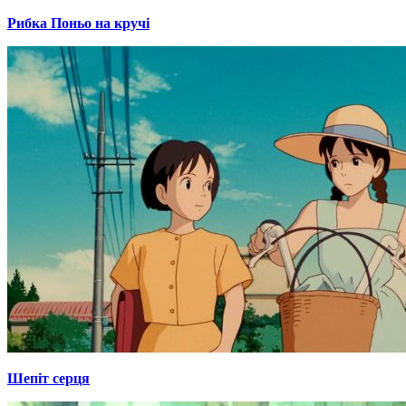
Рибка Поньо на кручі
Шепіт серця