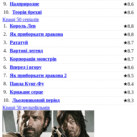
9.
Надприродне
★
8.6
10.
Теорія брехні
★
8.6
Кращі 50 серіалів
1.
Король Лев
★
8.8
2.
Як приборкати дракона
★
8.8
3.
Рататуй
★
8.7
4.
Вартові легенд
★
8.7
5.
Корпорація монстрів
★
8.7
6.
Вперед і вгору
★
8.6
7.
Як приборкати дракона 2
★
8.5
8.
Панда Кунг-Фу
★
8.4
9.
Крижане серце
★
8.3
10.
Льодовиковий період
★
8.3
Кращі 50 мультфільмів