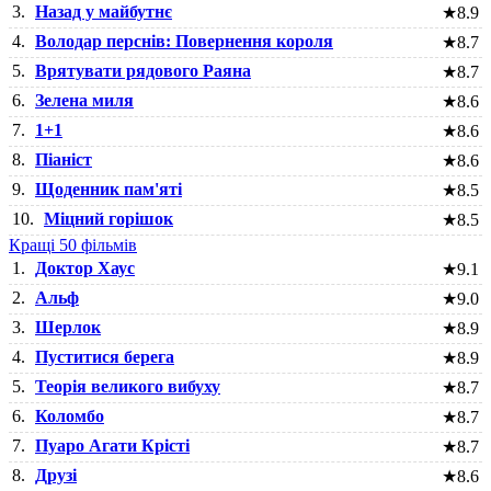
3.
Назад у майбутнє
★
8.9
4.
Володар перснів: Повернення короля
★
8.7
5.
Врятувати рядового Раяна
★
8.7
6.
Зелена миля
★
8.6
7.
1+1
★
8.6
8.
Піаніст
★
8.6
9.
Щоденник пам'яті
★
8.5
10.
Міцний горішок
★
8.5
Кращі 50 фільмів
1.
Доктор Хаус
★
9.1
2.
Альф
★
9.0
3.
Шерлок
★
8.9
4.
Пуститися берега
★
8.9
5.
Теорія великого вибуху
★
8.7
6.
Коломбо
★
8.7
7.
Пуаро Агати Крісті
★
8.7
8.
Друзі
★
8.6