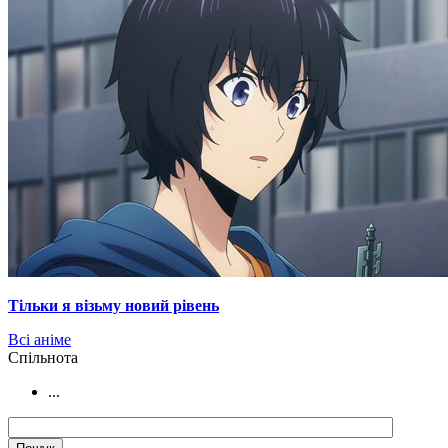
Тільки я візьму новий рівень
Всі аніме
Cпільнота
...