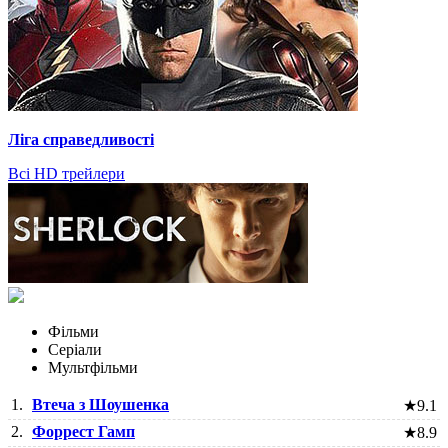
Ліга справедливості
Всі HD трейлери
Фільми
Серіали
Мультфільми
1.
Втеча з Шоушенка
★
9.1
2.
Форрест Гамп
★
8.9