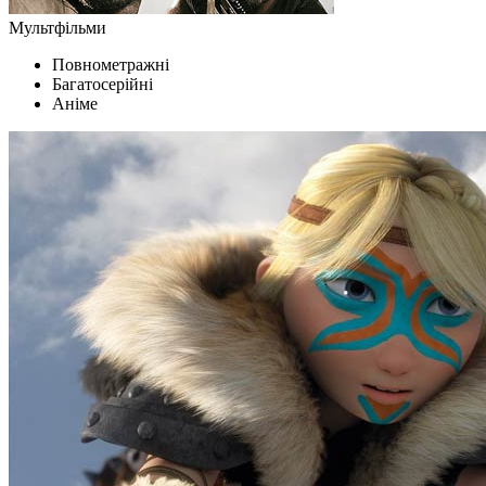
Мультфільми
Повнометражні
Багатосерійні
Аніме