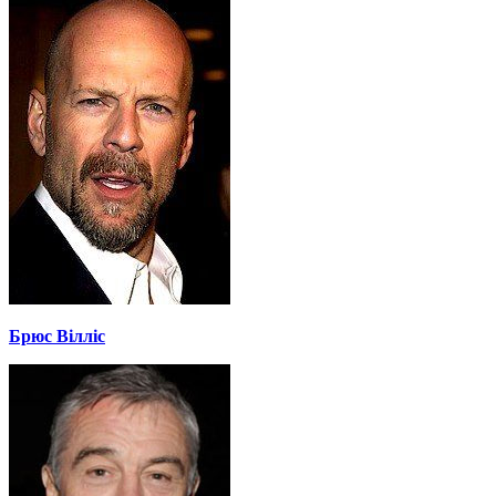
Брюс Вілліс