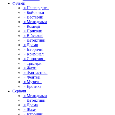
Фільми
« Наше рідне
« Бойовики
« Вестерни
« Мелодрами
« Комедії
« Пригоди
« Військові
« Детективи
« Драми
« Історичні
« Кримінал
« Спортивні
« Трилери
« Жахи
« Фантастика
« Фентезі
« Музичні
« Еротика
Серіали
« Мелодрами
« Детективи
« Драма
« Жахи
« Історичні