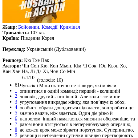
Жанр:
Бойовики
,
Комедії
,
Кримінал
Тривалість:
107 хв.
Країна:
Південна Корея
Переклад:
Український (Дубльований)
Режисер:
Кю Тхе Пак
Актори:
Чін Сон Кю, Кон Мьон, Кім Чі Сок, Юн Кьон Хо,
Кан Хан На, Лі Да Хі, Чон Со Мін
6.1/10
(голосів: 10)
61
Чун-сік і Мін-сок точно не ті люди, які мріяли
1
опинитися в одній команді: перший - колишній
2
чоловік, другий - нинішній. Але коли злочинне
3
угруповання викрадає жінку, яка пов’язує їх обох,
4
особисті образи доводиться відкласти, хоч зробити це
5
значно важче, ніж здається. Один діє різко й
6
напролом, інший намагається мислити обережніше, та
7
разом вони втягуються в непередбачувану операцію,
8
де кожен крок може зірвати порятунок. Суперництво,
9
ревнощі й небезпечні сутички швидко перетворюють