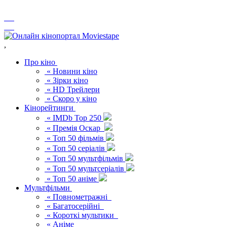
,
Про кіно
« Новини кіно
« Зірки кіно
« HD Трейлери
« Скоро у кіно
Кінорейтинги
« IMDb Top 250
« Премія Оскар
« Топ 50 фільмів
« Топ 50 серіалів
« Топ 50 мультфільмів
« Топ 50 мультсеріалів
« Топ 50 аніме
Мультфільми
« Повнометражні
« Багатосерійні
« Короткі мультики
« Аніме