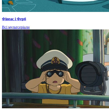
Фінеас і Ферб
Всі мультсеріали