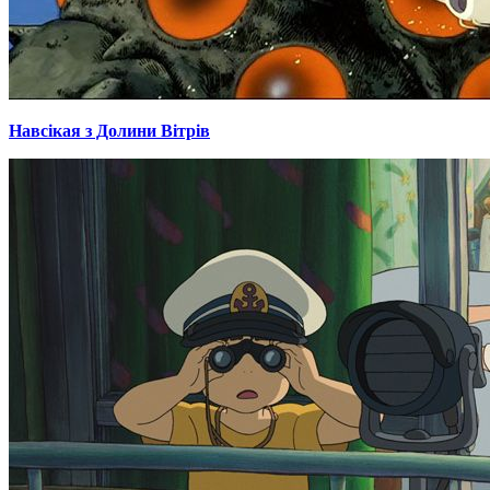
Навсікая з Долини Вітрів