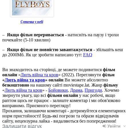
Сутичка у небі
–
Якщо фільм переривається
- натисніть на паузу і трохи
почекайте (5-10 хвилин)
–
Якщо фільм не повністю завантажується
- збільшіть кеш
до 2000Мб. Як це зробити написано тут:
FAQ
Ви знаходитесь на сторінці, де можете подивитися
фільм
онлайн
«
Лють війна та кров
» (2022). Переглянути
фільм
«
Лють війна та кров
» онлайн
Ви можете абсолютно
безкоштовно
на нашому сайті moviestape.lat. Жанр
фільму
«
Лють війна та кров
» -
Бойовики
,
Драма
,
Пригоди
. Хочемо
звернути увагу, що всі
фільми онлайн
у нас робочі, якщо
раптом щось не працює - залиште коментар і ми обов'язково
виправимо. Приємного перегляду!
Прохання, залишаючи коментарі - дотримуйтеся елементарних
норм пристойності! Будь-які погрози та образи відвідувачів
сайту, нецензурна лайка - видаляються без попередження!