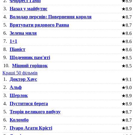
2.
Форрест Гамп
★
8.9
3.
Назад у майбутнє
★
8.9
4.
Володар перснів: Повернення короля
★
8.7
5.
Врятувати рядового Раяна
★
8.7
6.
Зелена миля
★
8.6
7.
1+1
★
8.6
8.
Піаніст
★
8.6
9.
Щоденник пам'яті
★
8.5
10.
Міцний горішок
★
8.5
Кращі 50 фільмів
1.
Доктор Хаус
★
9.1
2.
Альф
★
9.0
3.
Шерлок
★
8.9
4.
Пуститися берега
★
8.9
5.
Теорія великого вибуху
★
8.7
6.
Коломбо
★
8.7
7.
Пуаро Агати Крісті
★
8.7