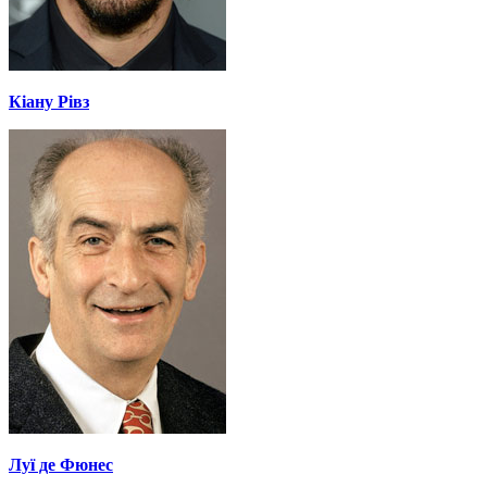
Кіану Рівз
Луї де Фюнес