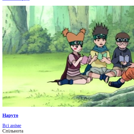
Наруто
Всі аніме
Cпільнота