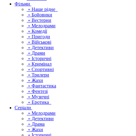
Фільми
« Наше рідне
« Бойовики
« Вестерни
« Мелодрами
« Комедії
« Пригоди
« Військові
« Детективи
« Драми
« Історичні
« Кримінал
« Спортивні
« Трилери
« Жахи
« Фантастика
« Фентезі
« Музичні
« Еротика
Серіали
« Мелодрами
« Детективи
« Драма
« Жахи
« Історичні