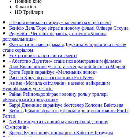
Новини кіно
Зірки кіно
HD Трейлери
♥
«Теорія великого вибуху» завершиться цієї осені
♥
Бенісіо Дель Торо зіграє в новому фільмі Олівера Стоуна
♥
Редмейн і Честейн зіграють у стрічці «Хороша
доглядальниця»
♥
Фантастична мелодрама «Дружина мандрівника в часі»
стане серіалом
♥
Fox розповість про листи смерті
♥
«Абатство Даунтон» стане повнометражним фільмом
♥
Люк Еванс візьме участь у легендарній битві за Мідвей
♥
Ґрета Ґервіґ екранізує «Маленьких жінок»
♥
Рассел Кроу зіграє засновника Fox News
♥
Аніме «Могила світлячків» названо найкращим
мультфільмом усіх часів
♥
Райан Рейнольдс зіграє головну роль у трилері
«Бермудський трикутник»
♥
Баррі Дженкінс екранізує бестселер Колсона Вайтхеда
♥
Бейл і Деймон зіграють у фільмі про протистояння Ford і
Ferrari
♥
Netflix випустить новий мультсеріал від творця
«Сімпсонів»
♥
Бредлі Купер знову попрацює з Клінтом Іствудом