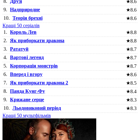
8.
Друзі
★
8.6
9.
Надприродне
★
8.6
10.
Теорія брехні
★
8.6
Кращі 50 серіалів
1.
Король Лев
★
8.8
2.
Як приборкати дракона
★
8.8
3.
Рататуй
★
8.7
4.
Вартові легенд
★
8.7
5.
Корпорація монстрів
★
8.7
6.
Вперед і вгору
★
8.6
7.
Як приборкати дракона 2
★
8.5
8.
Панда Кунг-Фу
★
8.4
9.
Крижане серце
★
8.3
10.
Льодовиковий період
★
8.3
Кращі 50 мультфільмів