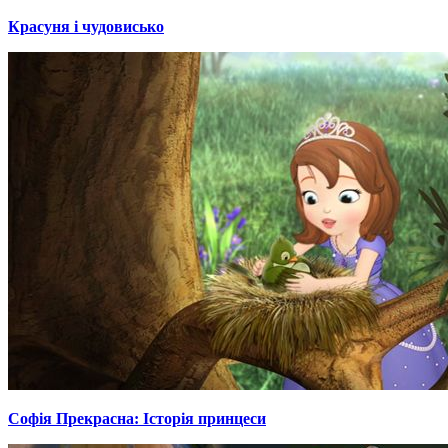
Красуня і чудовисько
Софія Прекрасна: Історія принцеси