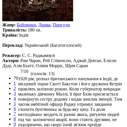
Жанр:
Бойовики
,
Драма
,
Пригоди
Тривалість:
180 хв.
Країна:
Індія
Переклад:
Український (Багатоголосий)
Режисер:
С. С. Раджамоулі
Актори:
Рам Чаран, Рей Стівенсон, Аджай Девґан, Елісон
Дуді, Алія Бхатт, Олівія Морріс, Шрія Саран
7/10
(голосів: 13)
70
1920 рік, розпал британського панування в Індії, де
1
місцевий тиран Скотт Бакстон і його дружина Кетрін
2
правлять залізною рукою. Коли губернатор викрадає
3
маленьку дівчинку Маллі, її брат Бхім присягається
4
повернути сестру додому і кидає виклик імперії. Тим
5
часом амбітний офіцер Раджу отримує завдання
6
схопити бунтівника за будь-яку ціну. Та доля
7
несподівано зводить їх разом: якось, рятуючи людей
8
під час залізничної аварії, вони стають друзями, не
9
підозрюючи, що скоро їхній зв'язок пройде