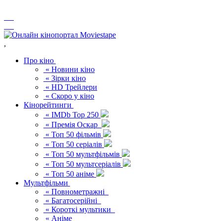
,
Про кіно
« Новини кіно
« Зірки кіно
« HD Трейлери
« Скоро у кіно
Кінорейтинги
« IMDb Top 250
« Премія Оскар
« Топ 50 фільмів
« Топ 50 серіалів
« Топ 50 мультфільмів
« Топ 50 мультсеріалів
« Топ 50 аніме
Мультфільми
« Повнометражні
« Багатосерійні
« Короткі мультики
« Аніме