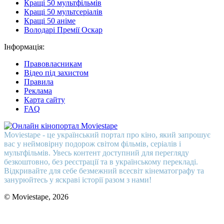
Кращі 50 мультфільмів
Кращі 50 мультсеріалів
Кращі 50 аніме
Володарі Премії Оскар
Інформація:
Правовласникам
Відео під захистом
Правила
Реклама
Карта сайту
FAQ
Moviestape - це український портал про кіно, який запрошує
вас у неймовірну подорож світом фільмів, серіалів і
мультфільмів. Увесь контент доступний для перегляду
безкоштовно, без реєстрації та в українському перекладі.
Відкривайте для себе безмежний всесвіт кінематографу та
занурюйтесь у яскраві історії разом з нами!
© Moviestape, 2026