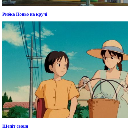
Рибка Поньо на кручі
Шепіт серця