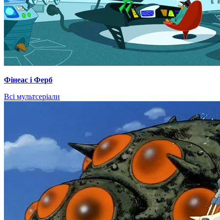
Фінеас і Ферб
Всі мультсеріали