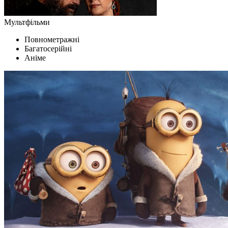
Мультфільми
Повнометражні
Багатосерійні
Аніме