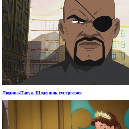
Людина-Павук. Щоденник супергероя