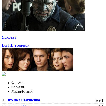
Яскраві
Всі HD трейлери
Фільми
Серіали
Мультфільми
1.
Втеча з Шоушенка
★
9.1