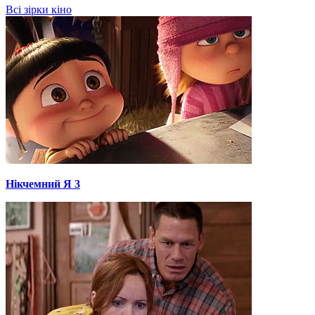
Всі зірки кіно
Нікчемний Я 3