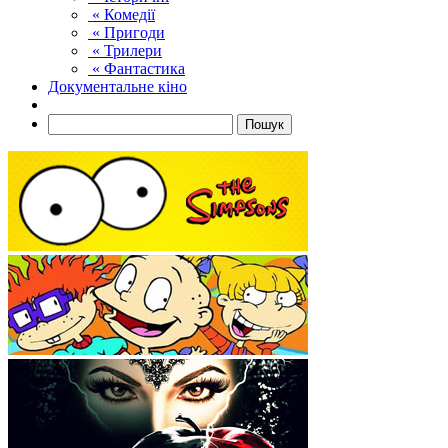
« Комедії
« Пригоди
« Трилери
« Фантастика
Документальне кіно
Пошук