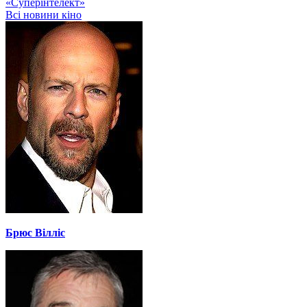
«Суперінтелект»
Всі новини кіно
Брюс Вілліс