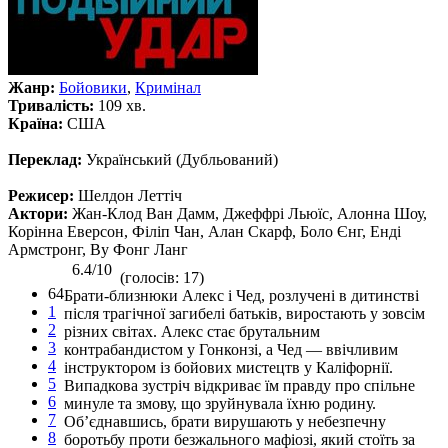
Жанр:
Бойовики
,
Кримінал
Тривалість:
109 хв.
Країна:
США
Переклад:
Український (Дубльований)
Режисер:
Шелдон Леттіч
Актори:
Жан-Клод Ван Дамм, Джеффрі Льюїс, Алонна Шоу,
Корінна Еверсон, Філіп Чан, Алан Скарф, Боло Єнг, Енді
Армстронг, Bу Фонг Ланг
6.4/10
(голосів: 17)
64
Брати-близнюки Алекс і Чед, розлучені в дитинстві
1
після трагічної загибелі батьків, виростають у зовсім
2
різних світах. Алекс стає брутальним
3
контрабандистом у Гонконзі, а Чед — ввічливим
4
інструктором із бойових мистецтв у Каліфорнії.
5
Випадкова зустріч відкриває їм правду про спільне
6
минуле та змову, що зруйнувала їхню родину.
7
Об’єднавшись, брати вирушають у небезпечну
8
боротьбу проти безжального мафіозі, який стоїть за