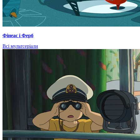
Фінеас і Ферб
Всі мультсеріали