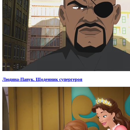
Людина-Павук. Щоденник супергероя