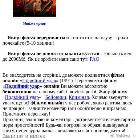
Майже мрець
–
Якщо фільм переривається
- натисніть на паузу і трохи
почекайте (5-10 хвилин)
–
Якщо фільм не повністю завантажується
- збільшіть кеш
до 2000Мб. Як це зробити написано тут:
FAQ
Ви знаходитесь на сторінці, де можете подивитися
фільм
онлайн
«
Подвійний удар
» (1991). Переглянути
фільм
«
Подвійний удар
» онлайн
Ви можете абсолютно
безкоштовно
на нашому сайті moviestape.lat. Жанр
фільму
«
Подвійний удар
» -
Бойовики
,
Кримінал
. Хочемо звернути
увагу, що всі
фільми онлайн
у нас робочі, якщо раптом щось
не працює - залиште коментар і ми обов'язково виправимо.
Приємного перегляду!
Прохання, залишаючи коментарі - дотримуйтеся елементарних
норм пристойності! Будь-які погрози та образи відвідувачів
сайту, нецензурна лайка - видаляються без попередження!