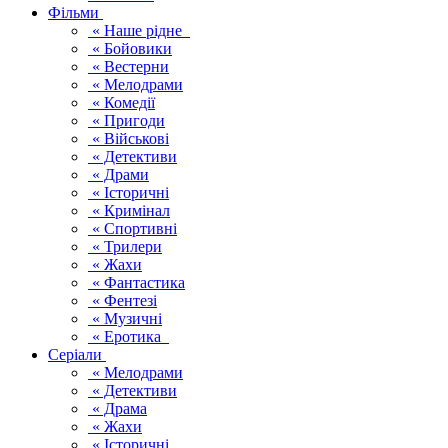
Фільми
« Наше рідне
« Бойовики
« Вестерни
« Мелодрами
« Комедії
« Пригоди
« Військові
« Детективи
« Драми
« Історичні
« Кримінал
« Спортивні
« Трилери
« Жахи
« Фантастика
« Фентезі
« Музичні
« Еротика
Серіали
« Мелодрами
« Детективи
« Драма
« Жахи
« Історичні