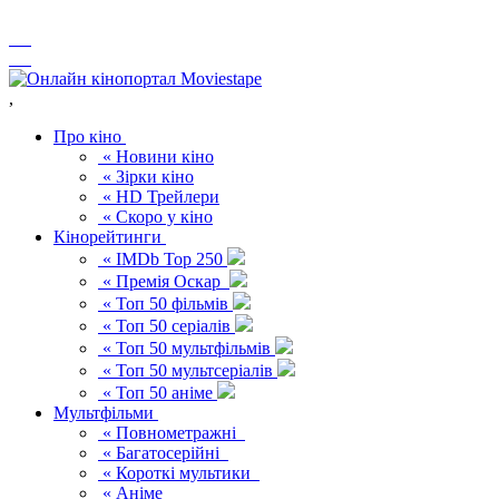
,
Про кіно
« Новини кіно
« Зірки кіно
« HD Трейлери
« Скоро у кіно
Кінорейтинги
« IMDb Top 250
« Премія Оскар
« Топ 50 фільмів
« Топ 50 серіалів
« Топ 50 мультфільмів
« Топ 50 мультсеріалів
« Топ 50 аніме
Мультфільми
« Повнометражні
« Багатосерійні
« Короткі мультики
« Аніме