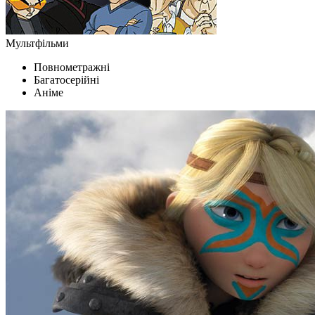
Мультфільми
Повнометражні
Багатосерійні
Аніме