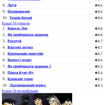
8.
Друзі
★
8.6
9.
Надприродне
★
8.6
10.
Теорія брехні
★
8.6
Кращі 50 серіалів
1.
Король Лев
★
8.8
2.
Як приборкати дракона
★
8.8
3.
Рататуй
★
8.7
4.
Вартові легенд
★
8.7
5.
Корпорація монстрів
★
8.7
6.
Вперед і вгору
★
8.6
7.
Як приборкати дракона 2
★
8.5
8.
Панда Кунг-Фу
★
8.4
9.
Крижане серце
★
8.3
10.
Льодовиковий період
★
8.3
Кращі 50 мультфільмів