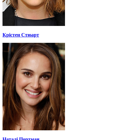
Крістен Стюарт
Наталі Портман