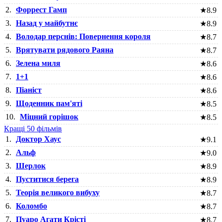
2.
Форрест Гамп
★
8.9
3.
Назад у майбутнє
★
8.9
4.
Володар перснів: Повернення короля
★
8.7
5.
Врятувати рядового Раяна
★
8.7
6.
Зелена миля
★
8.6
7.
1+1
★
8.6
8.
Піаніст
★
8.6
9.
Щоденник пам'яті
★
8.5
10.
Міцний горішок
★
8.5
Кращі 50 фільмів
1.
Доктор Хаус
★
9.1
2.
Альф
★
9.0
3.
Шерлок
★
8.9
4.
Пуститися берега
★
8.9
5.
Теорія великого вибуху
★
8.7
6.
Коломбо
★
8.7
7.
Пуаро Агати Крісті
★
8.7