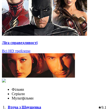
Ліга справедливості
Всі HD трейлери
Фільми
Серіали
Мультфільми
1.
Втеча з Шоушенка
★
9.1