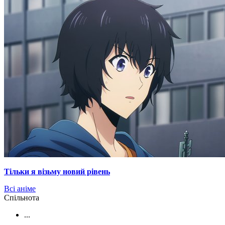
Тільки я візьму новий рівень
Всі аніме
Cпільнота
...