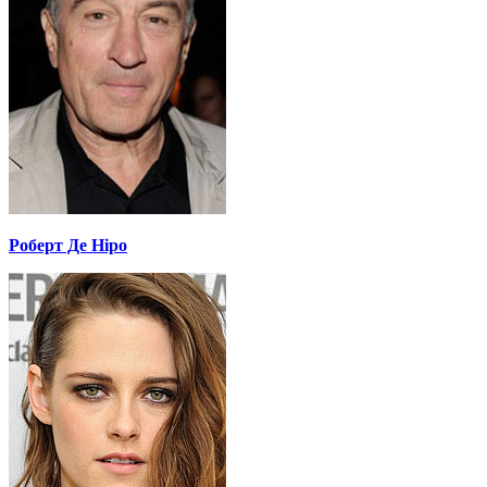
Роберт Де Ніро