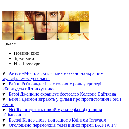
Цікаве
Новини кіно
Зірки кіно
HD Трейлери
♥
Аніме «Могила світлячків» названо найкращим
мультфільмом усіх часів
♥
Райан Рейнольдс зіграє головну роль у трилері
«Бермудський трикутник»
♥
Баррі Дженкінс екранізує бестселер Колсона Вайтхеда
♥
Бейл і Деймон зіграють у фільмі про протистояння Ford і
Ferrari
♥
Netflix випустить новий мультсеріал від творця
«Сімпсонів»
♥
Бредлі Купер знову попрацює з Клінтом Іствудом
♥
Оголошено переможців телевізійної премії BAFTA TV