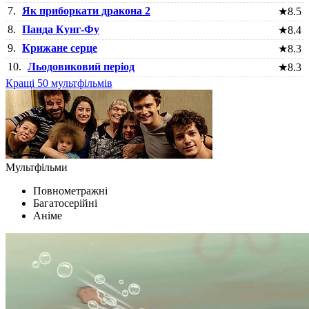
7.
Як приборкати дракона 2
★
8.5
8.
Панда Кунг-Фу
★
8.4
9.
Крижане серце
★
8.3
10.
Льодовиковий період
★
8.3
Кращі 50 мультфільмів
Мультфільми
Повнометражні
Багатосерійні
Аніме