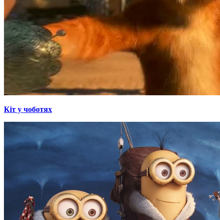
Кіт у чоботях