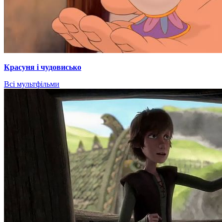
Красуня і чудовисько
Всі мультфільми