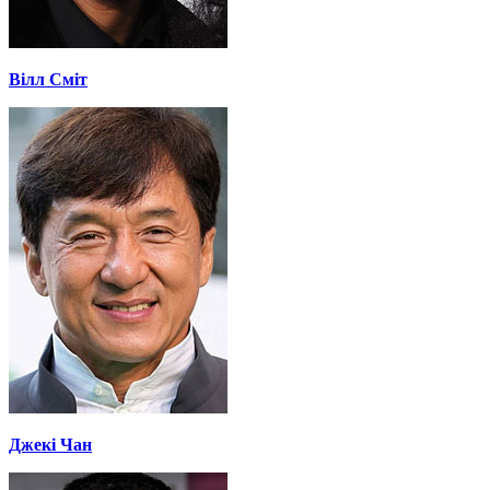
Вілл Сміт
Джекі Чан