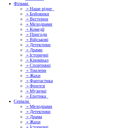
Фільми
« Наше рідне
« Бойовики
« Вестерни
« Мелодрами
« Комедії
« Пригоди
« Військові
« Детективи
« Драми
« Історичні
« Кримінал
« Спортивні
« Трилери
« Жахи
« Фантастика
« Фентезі
« Музичні
« Еротика
Серіали
« Мелодрами
« Детективи
« Драма
« Жахи
« Історичні