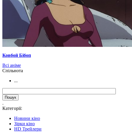
Ковбой Бібоп
Всі аніме
Cпільнота
...
.
Категорії:
Новини кіно
Зірки кіно
HD Трейлери