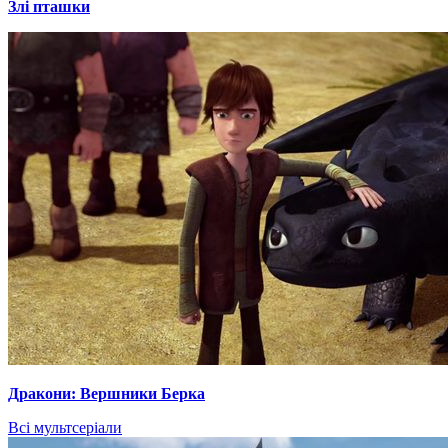
Злі пташки
Дракони: Вершники Берка
Всі мультсеріали