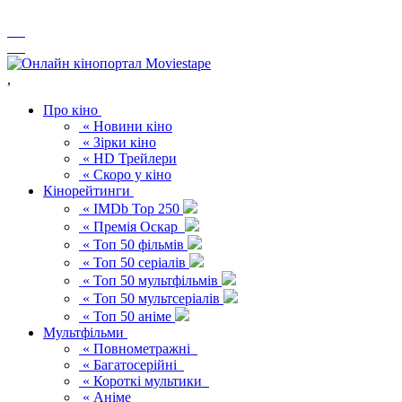
,
Про кіно
« Новини кіно
« Зірки кіно
« HD Трейлери
« Скоро у кіно
Кінорейтинги
« IMDb Top 250
« Премія Оскар
« Топ 50 фільмів
« Топ 50 серіалів
« Топ 50 мультфільмів
« Топ 50 мультсеріалів
« Топ 50 аніме
Мультфільми
« Повнометражні
« Багатосерійні
« Короткі мультики
« Аніме