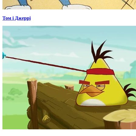
Том і Джеррі