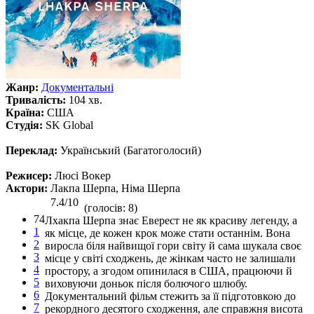
Жанр:
Документальні
Тривалість:
104 хв.
Країна:
США
Студія:
SK Global
Переклад:
Український (Багатоголосий)
Режисер:
Люсі Вокер
Актори:
Лакпа Шерпа, Німа Шерпа
7.4/10
(голосів: 8)
74
Лхакпа Шерпа знає Еверест не як красиву легенду, а
1
як місце, де кожен крок може стати останнім. Вона
2
виросла біля найвищої гори світу й сама шукала своє
3
місце у світі сходжень, де жінкам часто не залишали
4
простору, а згодом опинилася в США, працюючи й
5
виховуючи доньок після болючого шлюбу.
6
Документальний фільм стежить за її підготовкою до
7
рекордного десятого сходження, але справжня висота