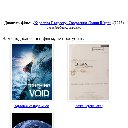
Дивитись фільм «
Королева Евересту: Сходження Лакпи Шерпи
»(2023)
онлайн безкоштовно
Вам сподобався цей фільм, не пропустіть:
Торкаючись порожнечі
Віскі. Версія Айли