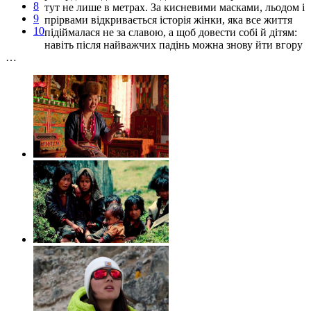
8
тут не лише в метрах. За кисневими масками, льодом і
9
прірвами відкривається історія жінки, яка все життя
10
підіймалася не за славою, а щоб довести собі й дітям:
навіть після найважчих падінь можна знову йти вгору
…