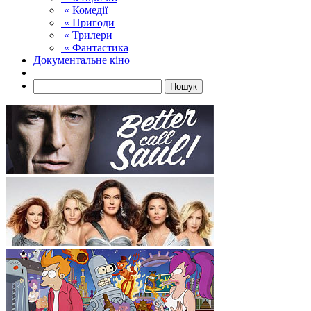
« Комедії
« Пригоди
« Трилери
« Фантастика
Документальне кіно
Пошук