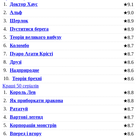
1.
Доктор Хаус
★
9.1
2.
Альф
★
9.0
3.
Шерлок
★
8.9
4.
Пуститися берега
★
8.9
5.
Теорія великого вибуху
★
8.7
6.
Коломбо
★
8.7
7.
Пуаро Агати Крісті
★
8.7
8.
Друзі
★
8.6
9.
Надприродне
★
8.6
10.
Теорія брехні
★
8.6
Кращі 50 серіалів
1.
Король Лев
★
8.8
2.
Як приборкати дракона
★
8.8
3.
Рататуй
★
8.7
4.
Вартові легенд
★
8.7
5.
Корпорація монстрів
★
8.7
6.
Вперед і вгору
★
8.6