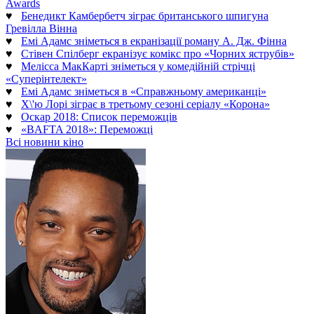
Awards
♥
Бенедикт Камбербетч зіграє британського шпигуна
Гревілла Вінна
♥
Емі Адамс зніметься в екранізації роману А. Дж. Фінна
♥
Стівен Спілберг екранізує комікс про «Чорних яструбів»
♥
Мелісса МакКарті зніметься у комедійній стрічці
«Суперінтелект»
♥
Емі Адамс зніметься в «Справжньому американці»
♥
Х\'ю Лорі зіграє в третьому сезоні серіалу «Корона»
♥
Оскар 2018: Список переможців
♥
«BAFTA 2018»: Переможці
Всі новини кіно