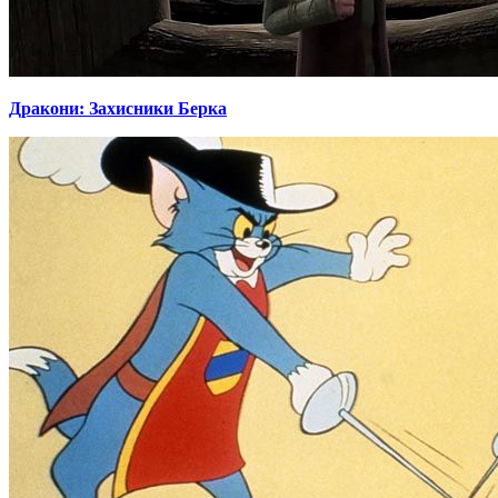
Дракони: Захисники Берка