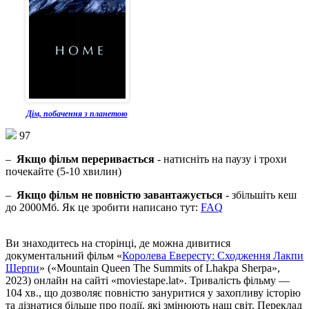
Дім, побачення з планетою
97
–
Якщо фільм переривається
- натисніть на паузу і трохи
почекайте (5-10 хвилин)
–
Якщо фільм не повністю завантажується
- збільшіть кеш
до 2000Мб. Як це зробити написано тут:
FAQ
Ви знаходитесь на сторінці, де можна дивитися
документальний фільм «
Королева Евересту: Сходження Лакпи
Шерпи
» («Mountain Queen The Summits of Lhakpa Sherpa»,
2023) онлайн на сайті «moviestape.lat». Тривалість фільму —
104 хв., що дозволяє повністю зануритися у захопливу історію
та дізнатися більше про події, які змінюють наш світ. Переклад