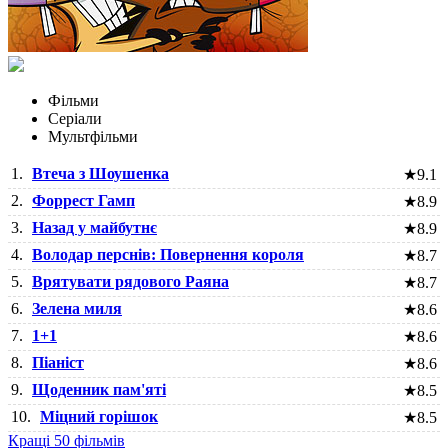
Фільми
Серіали
Мультфільми
1.
Втеча з Шоушенка
★
9.1
2.
Форрест Гамп
★
8.9
3.
Назад у майбутнє
★
8.9
4.
Володар перснів: Повернення короля
★
8.7
5.
Врятувати рядового Раяна
★
8.7
6.
Зелена миля
★
8.6
7.
1+1
★
8.6
8.
Піаніст
★
8.6
9.
Щоденник пам'яті
★
8.5
10.
Міцний горішок
★
8.5
Кращі 50 фільмів