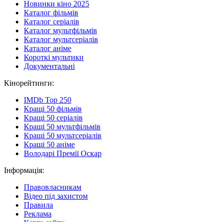
Новинки кіно 2025
Каталог фільмів
Каталог серіалів
Каталог мультфільмів
Каталог мультсеріалів
Каталог аніме
Короткі мультики
Документальні
Кінорейтинги:
IMDb Top 250
Кращі 50 фільмів
Кращі 50 серіалів
Кращі 50 мультфільмів
Кращі 50 мультсеріалів
Кращі 50 аніме
Володарі Премії Оскар
Інформація:
Правовласникам
Відео під захистом
Правила
Реклама