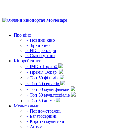
,
Про кіно
« Новини кіно
« Зірки кіно
« HD Трейлери
« Скоро у кіно
Кінорейтинги
« IMDb Top 250
« Премія Оскар
« Топ 50 фільмів
« Топ 50 серіалів
« Топ 50 мультфільмів
« Топ 50 мультсеріалів
« Топ 50 аніме
Мультфільми
« Повнометражні
« Багатосерійні
« Короткі мультики
« Аніме