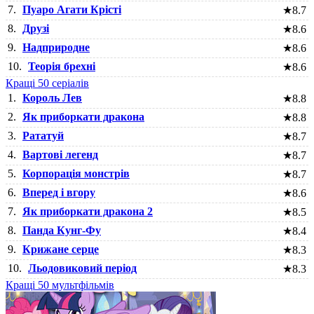
7.
Пуаро Агати Крісті
★
8.7
8.
Друзі
★
8.6
9.
Надприродне
★
8.6
10.
Теорія брехні
★
8.6
Кращі 50 серіалів
1.
Король Лев
★
8.8
2.
Як приборкати дракона
★
8.8
3.
Рататуй
★
8.7
4.
Вартові легенд
★
8.7
5.
Корпорація монстрів
★
8.7
6.
Вперед і вгору
★
8.6
7.
Як приборкати дракона 2
★
8.5
8.
Панда Кунг-Фу
★
8.4
9.
Крижане серце
★
8.3
10.
Льодовиковий період
★
8.3
Кращі 50 мультфільмів