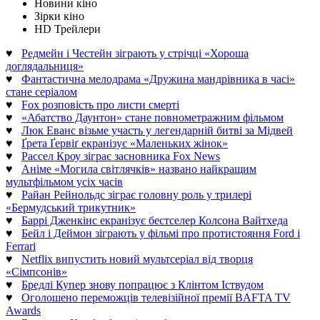
Новини кіно
Зірки кіно
HD Трейлери
♥
Редмейн і Честейн зіграють у стрічці «Хороша
доглядальниця»
♥
Фантастична мелодрама «Дружина мандрівника в часі»
стане серіалом
♥
Fox розповість про листи смерті
♥
«Абатство Даунтон» стане повнометражним фільмом
♥
Люк Еванс візьме участь у легендарній битві за Мідвей
♥
Ґрета Ґервіґ екранізує «Маленьких жінок»
♥
Рассел Кроу зіграє засновника Fox News
♥
Аніме «Могила світлячків» названо найкращим
мультфільмом усіх часів
♥
Райан Рейнольдс зіграє головну роль у трилері
«Бермудський трикутник»
♥
Баррі Дженкінс екранізує бестселер Колсона Вайтхеда
♥
Бейл і Деймон зіграють у фільмі про протистояння Ford і
Ferrari
♥
Netflix випустить новий мультсеріал від творця
«Сімпсонів»
♥
Бредлі Купер знову попрацює з Клінтом Іствудом
♥
Оголошено переможців телевізійної премії BAFTA TV
Awards