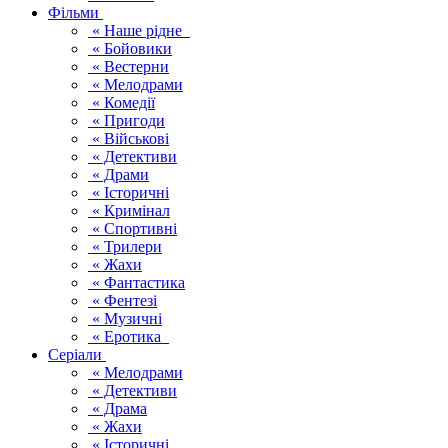
Фільми
« Наше рідне
« Бойовики
« Вестерни
« Мелодрами
« Комедії
« Пригоди
« Військові
« Детективи
« Драми
« Історичні
« Кримінал
« Спортивні
« Трилери
« Жахи
« Фантастика
« Фентезі
« Музичні
« Еротика
Серіали
« Мелодрами
« Детективи
« Драма
« Жахи
« Історичні