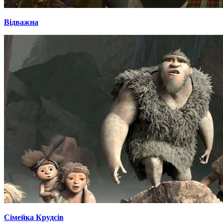
Відважна
Сімейка Крудсів