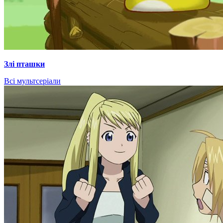
Злі пташки
Всі мультсеріали