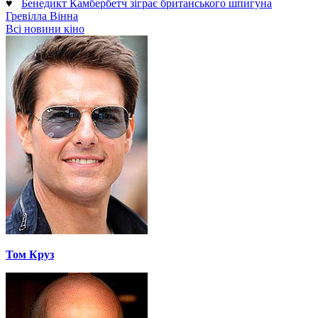
♥
Бенедикт Камбербетч зіграє британського шпигуна
Гревілла Вінна
Всі новини кіно
Том Круз