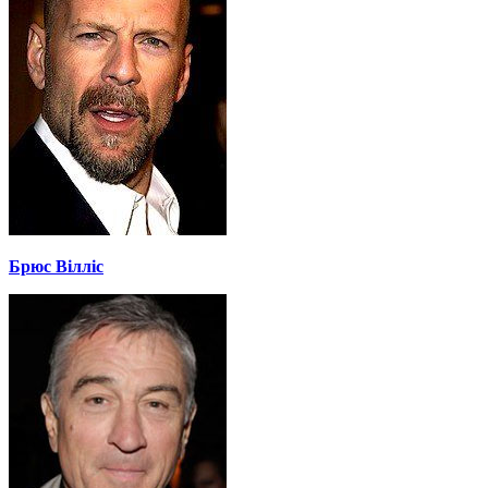
Брюс Вілліс