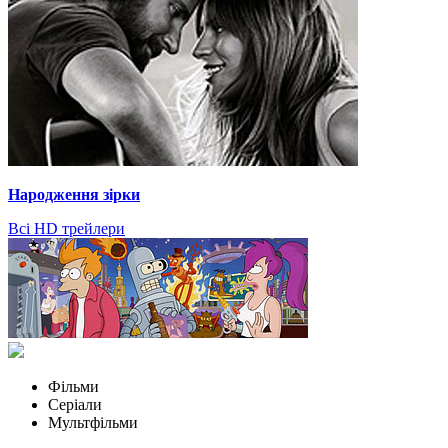
Народження зірки
Всі HD трейлери
Фільми
Серіали
Мультфільми