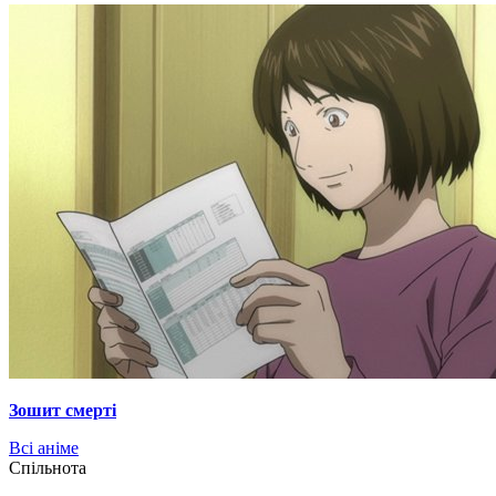
Зошит смерті
Всі аніме
Cпільнота