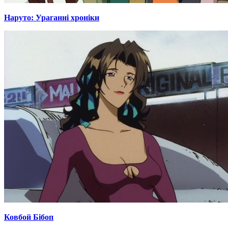
Наруто: Ураганні хроніки
Ковбой Бібоп