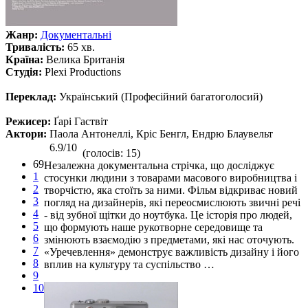
Жанр:
Документальні
Тривалість:
65 хв.
Країна:
Велика Британія
Студія:
Plexi Productions
Переклад:
Український (Професійний багатоголосий)
Режисер:
Ґарі Гаствіт
Актори:
Паола Антонеллі, Кріс Бенгл, Ендрю Блаувельт
6.9/10
(голосів: 15)
69
Незалежна документальна стрічка, що досліджує
1
стосунки людини з товарами масового виробництва і
2
творчістю, яка стоїть за ними. Фільм відкриває новий
3
погляд на дизайнерів, які переосмислюють звичні речі
4
- від зубної щітки до ноутбука. Це історія про людей,
5
що формують наше рукотворне середовище та
6
змінюють взаємодію з предметами, які нас оточують.
7
«Уречевлення» демонструє важливість дизайну і його
8
вплив на культуру та суспільство …
9
10