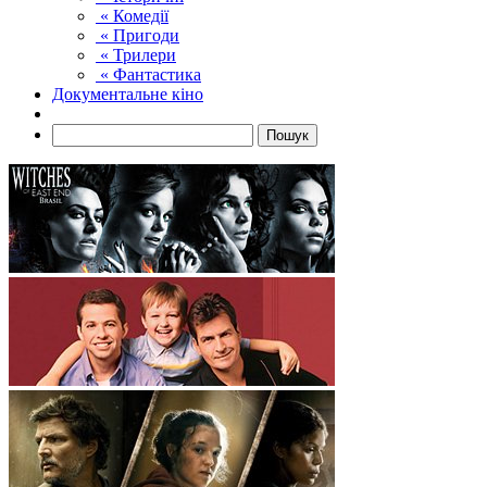
« Комедії
« Пригоди
« Трилери
« Фантастика
Документальне кіно
Пошук