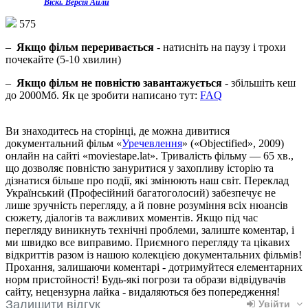
Віскі. Версія Айли
575
–
Якщо фільм переривається
- натисніть на паузу і трохи
почекайте (5-10 хвилин)
–
Якщо фільм не повністю завантажується
- збільшіть кеш
до 2000Мб. Як це зробити написано тут:
FAQ
Ви знаходитесь на сторінці, де можна дивитися
документальний фільм «
Уречевлення
» («Objectified», 2009)
онлайн на сайті «moviestape.lat». Тривалість фільму — 65 хв.,
що дозволяє повністю зануритися у захопливу історію та
дізнатися більше про події, які змінюють наш світ. Переклад
Український (Професійний багатоголосий) забезпечує не
лише зручність перегляду, а й повне розуміння всіх нюансів
сюжету, діалогів та важливих моментів. Якщо під час
перегляду виникнуть технічні проблеми, залиште коментар, і
ми швидко все виправимо. Приємного перегляду та цікавих
відкриттів разом із нашою колекцією документальних фільмів!
Прохання, залишаючи коментарі - дотримуйтеся елементарних
норм пристойності! Будь-які погрози та образи відвідувачів
сайту, нецензурна лайка - видаляються без попередження!