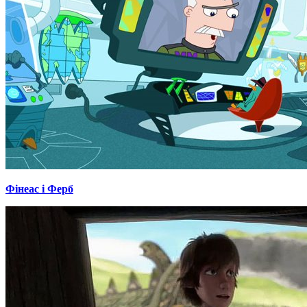
Фінеас і Ферб