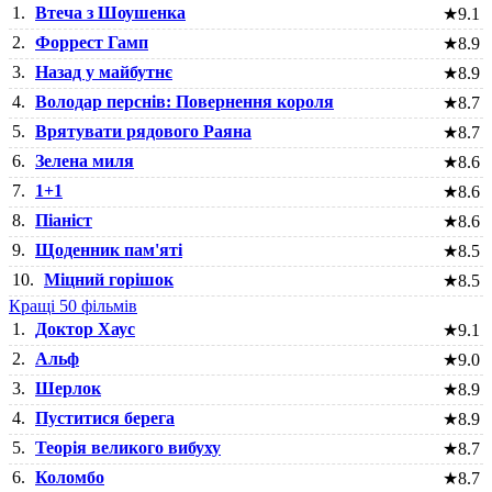
1.
Втеча з Шоушенка
★
9.1
2.
Форрест Гамп
★
8.9
3.
Назад у майбутнє
★
8.9
4.
Володар перснів: Повернення короля
★
8.7
5.
Врятувати рядового Раяна
★
8.7
6.
Зелена миля
★
8.6
7.
1+1
★
8.6
8.
Піаніст
★
8.6
9.
Щоденник пам'яті
★
8.5
10.
Міцний горішок
★
8.5
Кращі 50 фільмів
1.
Доктор Хаус
★
9.1
2.
Альф
★
9.0
3.
Шерлок
★
8.9
4.
Пуститися берега
★
8.9
5.
Теорія великого вибуху
★
8.7
6.
Коломбо
★
8.7