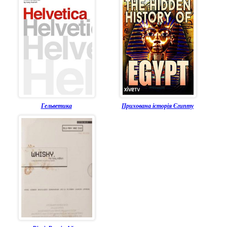
Гельветика
Прихована історія Єгипту