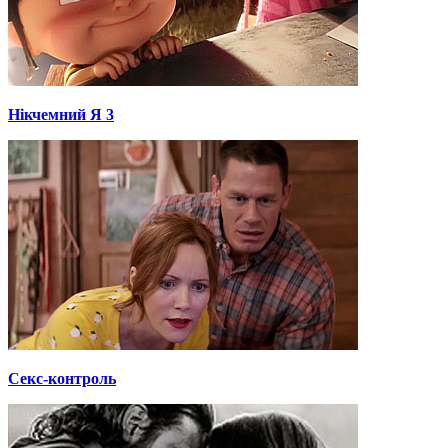
Нікчемний Я 3
Секс-контроль