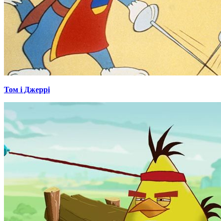
Том і Джеррі