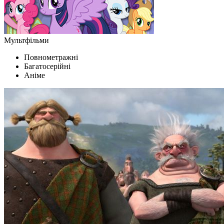
Мультфільми
Повнометражні
Багатосерійні
Аніме