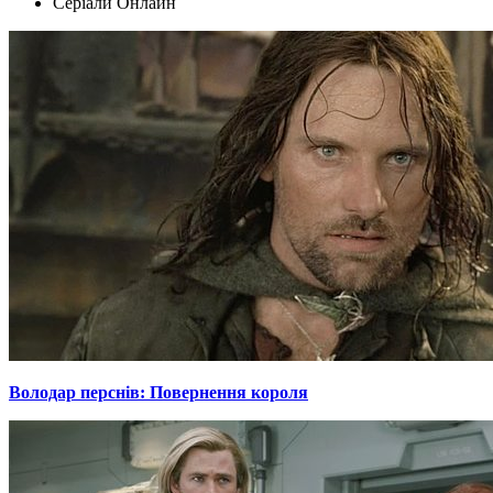
Серіали Oнлайн
Володар перснів: Повернення короля