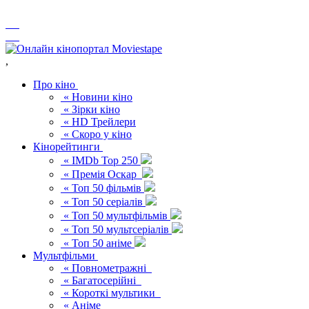
,
Про кіно
« Новини кіно
« Зірки кіно
« HD Трейлери
« Скоро у кіно
Кінорейтинги
« IMDb Top 250
« Премія Оскар
« Топ 50 фільмів
« Топ 50 серіалів
« Топ 50 мультфільмів
« Топ 50 мультсеріалів
« Топ 50 аніме
Мультфільми
« Повнометражні
« Багатосерійні
« Короткі мультики
« Аніме