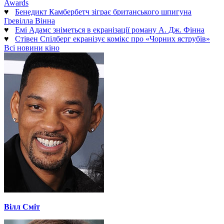
Awards
♥
Бенедикт Камбербетч зіграє британського шпигуна
Гревілла Вінна
♥
Емі Адамс зніметься в екранізації роману А. Дж. Фінна
♥
Стівен Спілберг екранізує комікс про «Чорних яструбів»
Всі новини кіно
Вілл Сміт