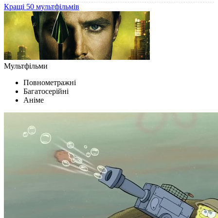
Кращі 50 мультфільмів
Мультфільми
Повнометражні
Багатосерійні
Аніме