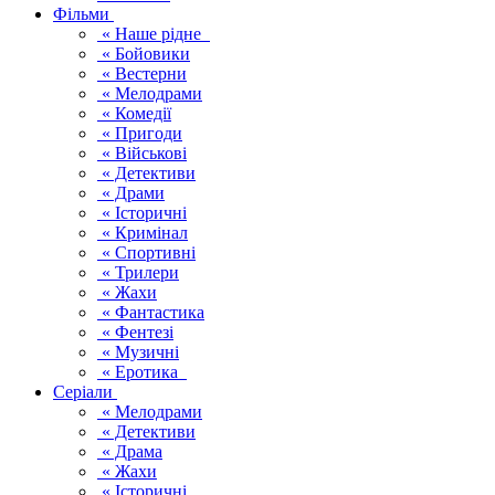
Фільми
« Наше рідне
« Бойовики
« Вестерни
« Мелодрами
« Комедії
« Пригоди
« Військові
« Детективи
« Драми
« Історичні
« Кримінал
« Спортивні
« Трилери
« Жахи
« Фантастика
« Фентезі
« Музичні
« Еротика
Серіали
« Мелодрами
« Детективи
« Драма
« Жахи
« Історичні