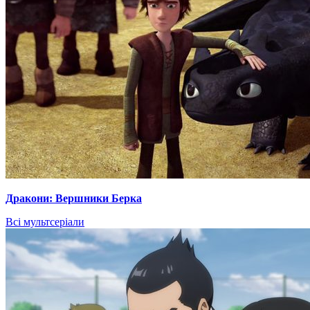
Дракони: Вершники Берка
Всі мультсеріали