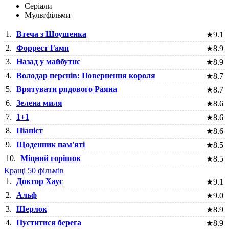
Серіали
Мультфільми
1.
Втеча з Шоушенка
★
9.1
2.
Форрест Гамп
★
8.9
3.
Назад у майбутнє
★
8.9
4.
Володар перснів: Повернення короля
★
8.7
5.
Врятувати рядового Раяна
★
8.7
6.
Зелена миля
★
8.6
7.
1+1
★
8.6
8.
Піаніст
★
8.6
9.
Щоденник пам'яті
★
8.5
10.
Міцний горішок
★
8.5
Кращі 50 фільмів
1.
Доктор Хаус
★
9.1
2.
Альф
★
9.0
3.
Шерлок
★
8.9
4.
Пуститися берега
★
8.9