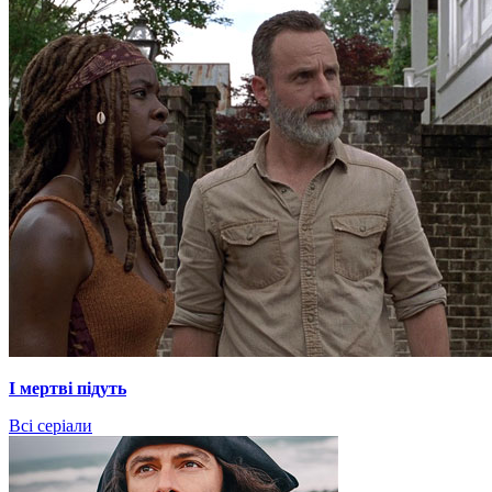
І мертві підуть
Всі серіали