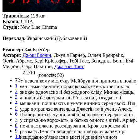
Тривалість:
128 хв.
Країна:
США
Студія:
New Line Cinema
Переклад:
Український (Дубльований)
Режисер:
Зак Креґґер
Актори:
Джош Бролін
, Джулія Гарнер, Олден Еренрайк,
Остін Абрамс, Кері Крістофер, Тобі Гасс, Бенедикт Вонґ, Емі
Медіґан, Сара Пакстон,
Джастін Лонг
7.2/10
(голосів: 52)
72
У невеликому містечку Мейбрук ніч приносить подію,
1
яка ламає звичний порядок: майже весь третій клас
2
зникає одночасно й без жодного сліду. Минає місяць,
3
а поліція безрезультатно б’ється над загадкою, і
4
мешканці починають шукати винних серед своїх. Під
5
удар потрапляє вчителька Джастін та її учень Алекс.
6
Поширюються чутки, дрібні конфлікти переростають
7
у справжню ворожість, а батько одного з дітей, Арчер,
8
починає власне розслідування. Крок за кроком він
9
разом із Джастін виходить на підозрілу жінку, що
10
нещодавно з’явилася в місті й дивним чином