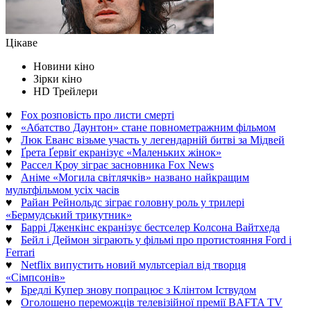
Цікаве
Новини кіно
Зірки кіно
HD Трейлери
♥
Fox розповість про листи смерті
♥
«Абатство Даунтон» стане повнометражним фільмом
♥
Люк Еванс візьме участь у легендарній битві за Мідвей
♥
Ґрета Ґервіґ екранізує «Маленьких жінок»
♥
Рассел Кроу зіграє засновника Fox News
♥
Аніме «Могила світлячків» названо найкращим
мультфільмом усіх часів
♥
Райан Рейнольдс зіграє головну роль у трилері
«Бермудський трикутник»
♥
Баррі Дженкінс екранізує бестселер Колсона Вайтхеда
♥
Бейл і Деймон зіграють у фільмі про протистояння Ford і
Ferrari
♥
Netflix випустить новий мультсеріал від творця
«Сімпсонів»
♥
Бредлі Купер знову попрацює з Клінтом Іствудом
♥
Оголошено переможців телевізійної премії BAFTA TV