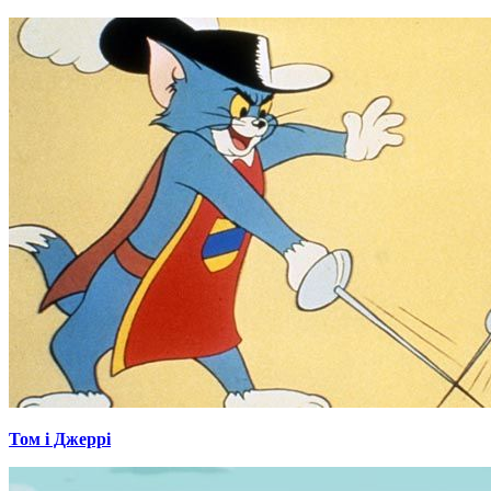
Том і Джеррі