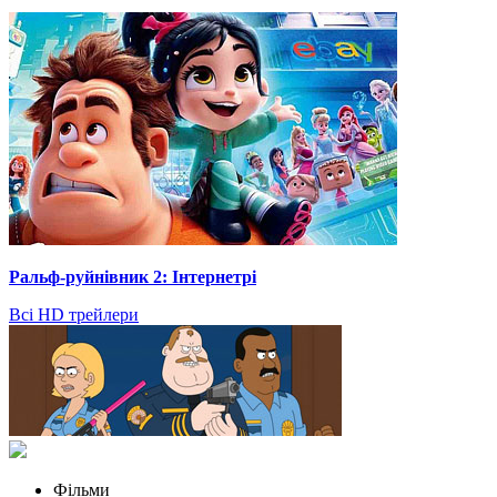
Ральф-руйнівник 2: Інтернетрі
Всі HD трейлери
Фільми