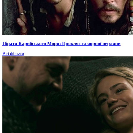
Пірати Карибського Моря: Прокляття чорної перлини
Всі фільми