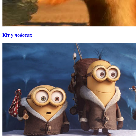
Кіт у чоботях