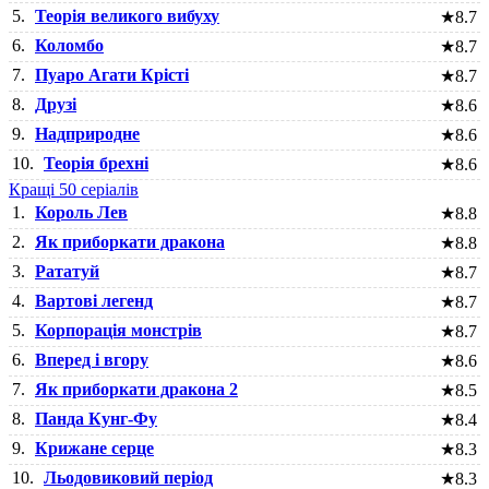
5.
Теорія великого вибуху
★
8.7
6.
Коломбо
★
8.7
7.
Пуаро Агати Крісті
★
8.7
8.
Друзі
★
8.6
9.
Надприродне
★
8.6
10.
Теорія брехні
★
8.6
Кращі 50 серіалів
1.
Король Лев
★
8.8
2.
Як приборкати дракона
★
8.8
3.
Рататуй
★
8.7
4.
Вартові легенд
★
8.7
5.
Корпорація монстрів
★
8.7
6.
Вперед і вгору
★
8.6
7.
Як приборкати дракона 2
★
8.5
8.
Панда Кунг-Фу
★
8.4
9.
Крижане серце
★
8.3
10.
Льодовиковий період
★
8.3