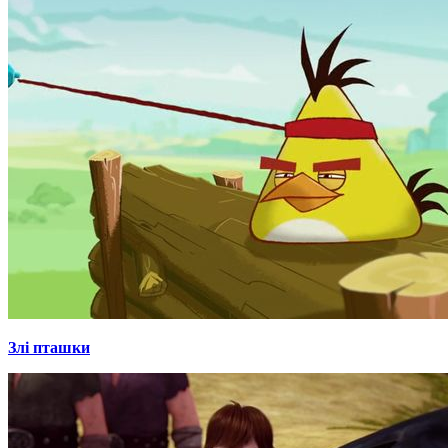
Злі пташки