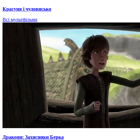
Красуня і чудовисько
Всі мультфільми
Дракони: Захисники Берка