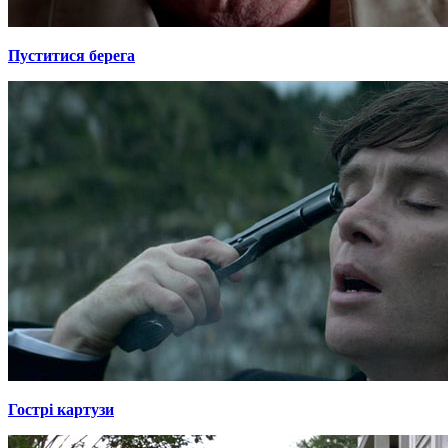
Пуститися берега
Гострі картузи