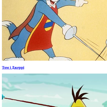
Том і Джеррі