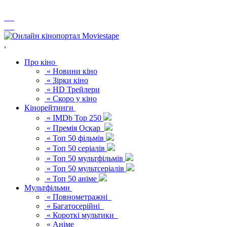
,
Про кіно
« Новини кіно
« Зірки кіно
« HD Трейлери
« Скоро у кіно
Кінорейтинги
« IMDb Top 250
« Премія Оскар
« Топ 50 фільмів
« Топ 50 серіалів
« Топ 50 мультфільмів
« Топ 50 мультсеріалів
« Топ 50 аніме
Мультфільми
« Повнометражні
« Багатосерійні
« Короткі мультики
« Аніме