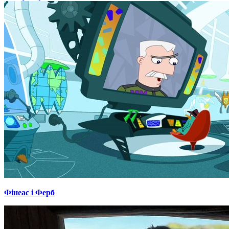
Фінеас і Ферб