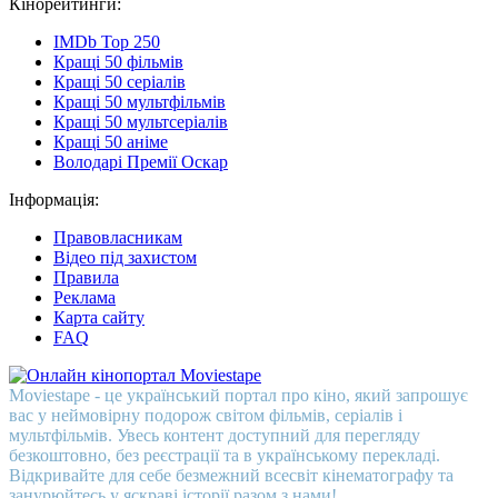
Кінорейтинги:
IMDb Top 250
Кращі 50 фільмів
Кращі 50 серіалів
Кращі 50 мультфільмів
Кращі 50 мультсеріалів
Кращі 50 аніме
Володарі Премії Оскар
Інформація:
Правовласникам
Відео під захистом
Правила
Реклама
Карта сайту
FAQ
Moviestape - це український портал про кіно, який запрошує
вас у неймовірну подорож світом фільмів, серіалів і
мультфільмів. Увесь контент доступний для перегляду
безкоштовно, без реєстрації та в українському перекладі.
Відкривайте для себе безмежний всесвіт кінематографу та
занурюйтесь у яскраві історії разом з нами!