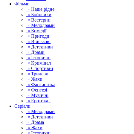
Фільми
« Наше рідне
« Бойовики
« Вестерни
« Мелодрами
« Комедії
« Пригоди
« Військові
« Детективи
« Драми
« Історичні
« Кримінал
« Спортивні
« Трилери
« Жахи
« Фантастика
« Фентезі
« Музичні
« Еротика
Серіали
« Мелодрами
« Детективи
« Драма
« Жахи
« Історичні