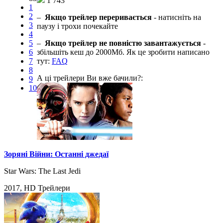
1 743
1
2
–
Якщо трейлер переривається
- натисніть на
3
паузу і трохи почекайте
4
5
–
Якщо трейлер не повністю завантажується
-
6
збільшіть кеш до 2000Мб. Як це зробити написано
7
тут:
FAQ
8
А ці трейлери Ви вже бачили?:
9
10
Зоряні Війни: Останні джедаї
Star Wars: The Last Jedi
2017, HD Трейлери