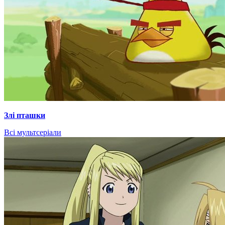
Злі пташки
Всі мультсеріали