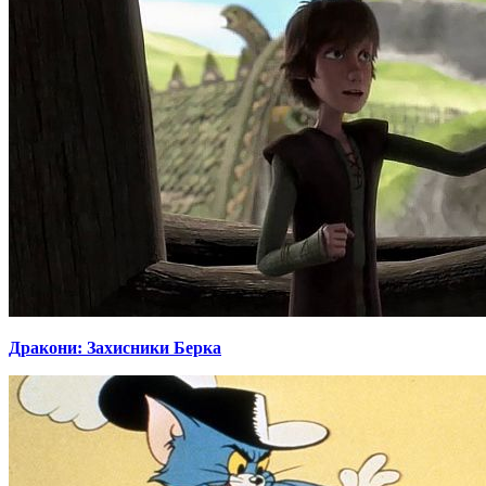
Дракони: Захисники Берка