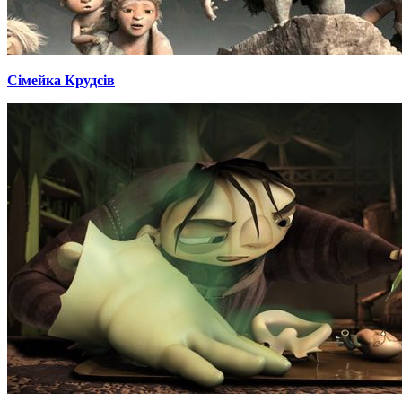
Сімейка Крудсів