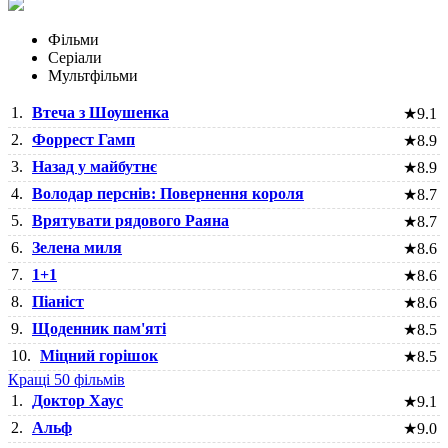
Фільми
Серіали
Мультфільми
1.
Втеча з Шоушенка
★
9.1
2.
Форрест Гамп
★
8.9
3.
Назад у майбутнє
★
8.9
4.
Володар перснів: Повернення короля
★
8.7
5.
Врятувати рядового Раяна
★
8.7
6.
Зелена миля
★
8.6
7.
1+1
★
8.6
8.
Піаніст
★
8.6
9.
Щоденник пам'яті
★
8.5
10.
Міцний горішок
★
8.5
Кращі 50 фільмів
1.
Доктор Хаус
★
9.1
2.
Альф
★
9.0