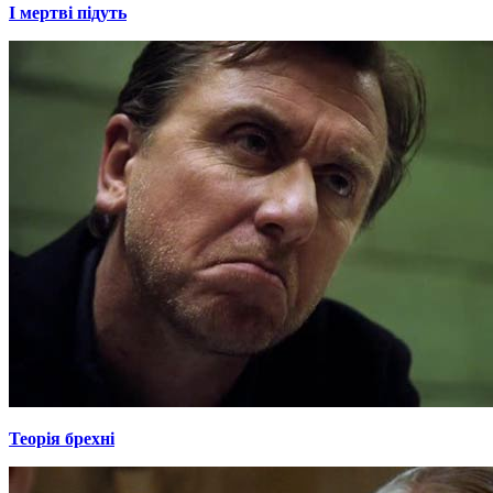
І мертві підуть
Теорія брехні