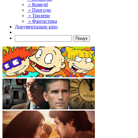
« Комедії
« Пригоди
« Трилери
« Фантастика
Документальне кіно
Пошук