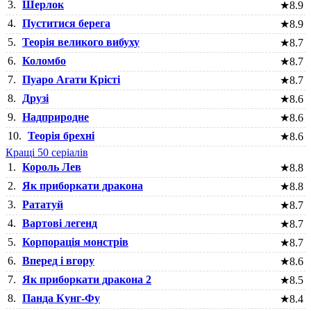
3.
Шерлок
★
8.9
4.
Пуститися берега
★
8.9
5.
Теорія великого вибуху
★
8.7
6.
Коломбо
★
8.7
7.
Пуаро Агати Крісті
★
8.7
8.
Друзі
★
8.6
9.
Надприродне
★
8.6
10.
Теорія брехні
★
8.6
Кращі 50 серіалів
1.
Король Лев
★
8.8
2.
Як приборкати дракона
★
8.8
3.
Рататуй
★
8.7
4.
Вартові легенд
★
8.7
5.
Корпорація монстрів
★
8.7
6.
Вперед і вгору
★
8.6
7.
Як приборкати дракона 2
★
8.5
8.
Панда Кунг-Фу
★
8.4