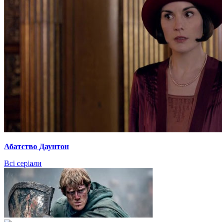
Абатство Даунтон
Всі серіали