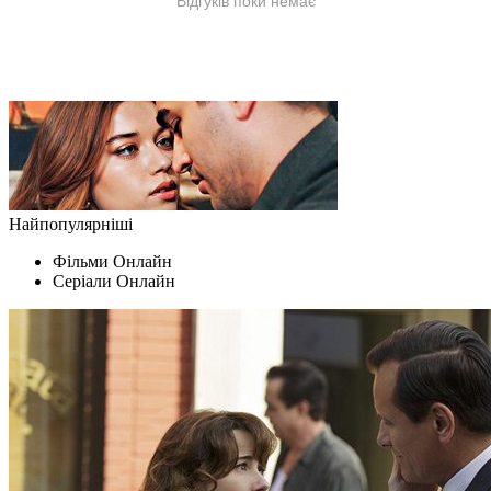
Найпопулярніші
Фільми Oнлайн
Серіали Oнлайн