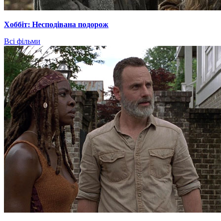
Хоббіт: Несподівана подорож
Всі фільми