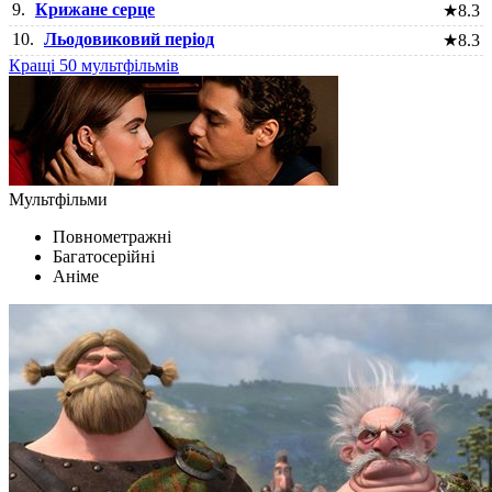
9.
Крижане серце
★
8.3
10.
Льодовиковий період
★
8.3
Кращі 50 мультфільмів
Мультфільми
Повнометражні
Багатосерійні
Аніме