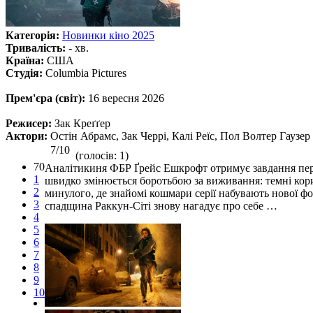
Категорія:
Новинки кіно 2025
Тривалість:
- хв.
Країна:
США
Студія:
Columbia Pictures
Прем'єра (світ):
16 вересня 2026
Режисер:
Зак Креґґер
Актори:
Остін Абрамс, Зак Черрі, Калі Реїс, Пол Волтер Гаузер
7/10
(голосів: 1)
70
Аналітикиня ФБР Ґрейс Ешкрофт отримує завдання перев
1
швидко змінюється боротьбою за виживання: темні кори
2
минулого, де знайомі кошмари серії набувають нової фор
3
спадщина Раккун-Сіті знову нагадує про себе …
4
5
6
7
8
9
10