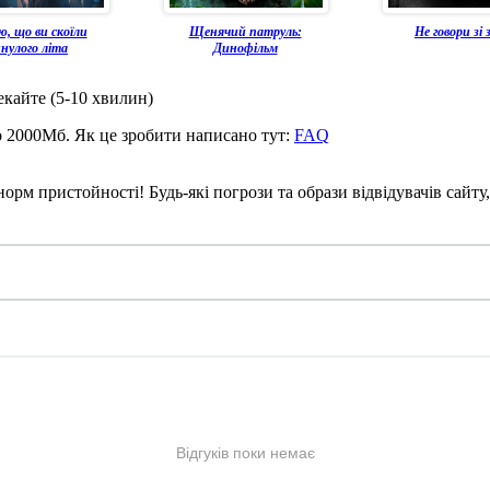
ю, що ви скоїли
Щенячий патруль:
Не говори зі 
нулого літа
Динофільм
екайте (5-10 хвилин)
о 2000Мб. Як це зробити написано тут:
FAQ
рм пристойності! Будь-які погрози та образи відвідувачів сайту