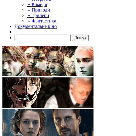
« Комедії
« Пригоди
« Трилери
« Фантастика
Документальне кіно
Пошук