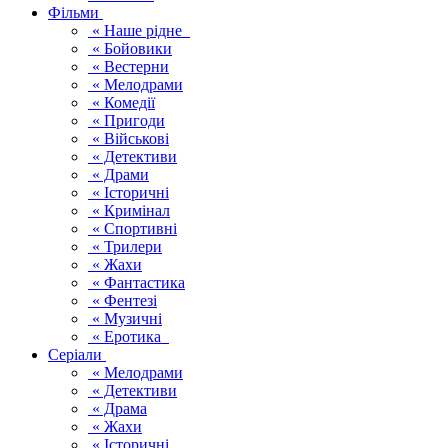
Фільми
« Наше рідне
« Бойовики
« Вестерни
« Мелодрами
« Комедії
« Пригоди
« Військові
« Детективи
« Драми
« Історичні
« Кримінал
« Спортивні
« Трилери
« Жахи
« Фантастика
« Фентезі
« Музичні
« Еротика
Серіали
« Мелодрами
« Детективи
« Драма
« Жахи
« Історичні