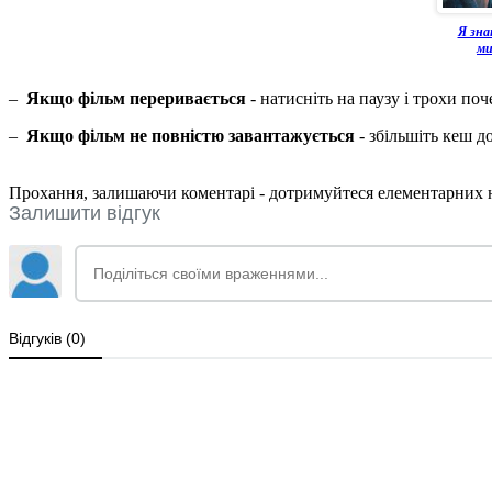
Я зна
ми
–
Якщо фільм переривається
- натисніть на паузу і трохи поч
–
Якщо фільм не повністю завантажується
- збільшіть кеш д
Прохання, залишаючи коментарі - дотримуйтеся елементарних но