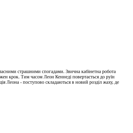
 власними страшними спогадами. Звична кабінетна робота
ожен крок. Тим часом Леон Кеннеді повертається до руїн
дія Леона - поступово складаються в новий розділ жаху, де