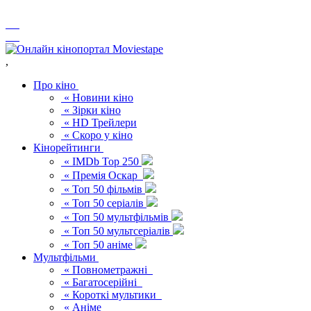
,
Про кіно
« Новини кіно
« Зірки кіно
« HD Трейлери
« Скоро у кіно
Кінорейтинги
« IMDb Top 250
« Премія Оскар
« Топ 50 фільмів
« Топ 50 серіалів
« Топ 50 мультфільмів
« Топ 50 мультсеріалів
« Топ 50 аніме
Мультфільми
« Повнометражні
« Багатосерійні
« Короткі мультики
« Аніме