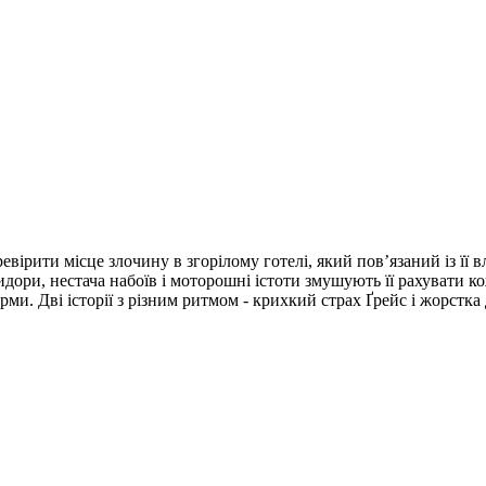
ірити місце злочину в згорілому готелі, який пов’язаний із її
дори, нестача набоїв і моторошні істоти змушують її рахувати к
ми. Дві історії з різним ритмом - крихкий страх Ґрейс і жорстка 